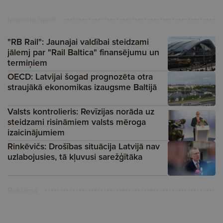
Ieteiktie raksti
"RB Rail": Jaunajai valdībai steidzami
jālemj par "Rail Baltica" finansējumu un
termiņiem
OECD: Latvijai šogad prognozēta otra
straujākā ekonomikas izaugsme Baltijā
Valsts kontrolieris: Revīzijas norāda uz
steidzami risināmiem valsts mēroga
izaicinājumiem
Rinkēvičs: Drošības situācija Latvijā nav
uzlabojusies, tā kļuvusi sarežģītāka
Reklāma