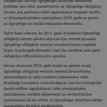
Obligācijas Latvijas ilgtspējīgas attīstības atbalstam
emitētas otro reizi, pamatojoties uz Ilgtspējīgo obligāciju
ietvaru, kas apliecina valsts apņemšanos turpināt virzību
uz klimatneitralitātes sasniegšanu 2050. gadā un pāreju
uz ilgtspējīgu un sociāli iekļaujošu ekonomiku.
Valsts kasē informē, ka 2021. gadā izveidotais Ilgtspējīgo
obligāciju ietvars pavēra ceļu Latvijas vēsturē pirmajai
ilgtspējīgo obligāciju emisijai starptautiskajos kapitāla
tirgos tā paša gada decembrī, kad tika emitētas sešu gadu
obligācijas 600 miljonu eiro apmērā.
Ietvars atjaunots 2026. gada maijā un paredz otrajā
ilgtspējīgo obligāciju emisijā saņemtā finansējuma
attiecināšanu uz valsts budžeta izdevumiem videi
draudzīga transporta nodrošināšanai, Latvijas bioloģiskās
daudzveidības saglabāšanai, vides piesārņojuma
mazināšanai, sociālai iekļaušanai un nevienlīdzības
mazināšanai, kā arī citiem uz ilgtspējīgas attīstības mērķu
sasniegšanu vērstiem pasākumiem.