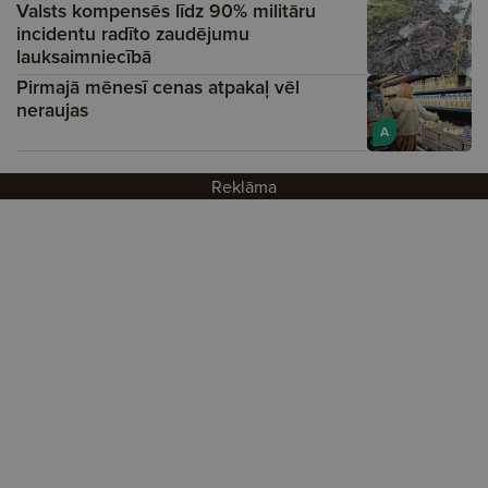
Valsts kompensēs līdz 90% militāru
incidentu radīto zaudējumu
lauksaimniecībā
Pirmajā mēnesī cenas atpakaļ vēl
neraujas
A
Reklāma