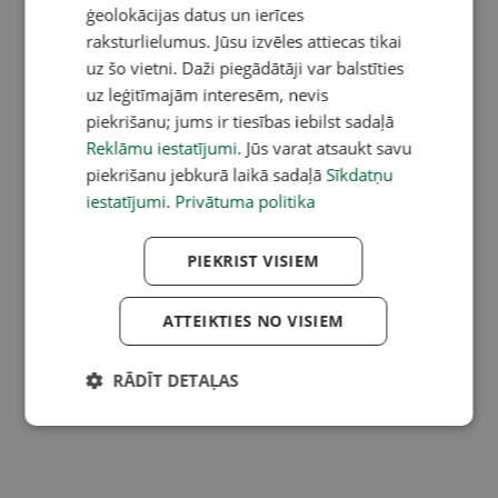
ģeolokācijas datus un ierīces
raksturlielumus. Jūsu izvēles attiecas tikai
uz šo vietni. Daži piegādātāji var balstīties
uz leģitīmajām interesēm, nevis
piekrišanu; jums ir tiesības iebilst sadaļā
Reklāmu iestatījumi
. Jūs varat atsaukt savu
piekrišanu jebkurā laikā sadaļā
Sīkdatņu
iestatījumi
.
Privātuma politika
PIEKRIST VISIEM
ATTEIKTIES NO VISIEM
RĀDĪT DETAĻAS