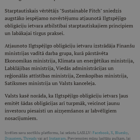
Starptautiskais vērtētājs "Sustainable Fitch" sniedzis
augstāko iespējamo novērtējumu atjaunotā Ilgtspējīgo
obligāciju ietvara atbilstībai starptautiskajiem principiem
un labākajai tirgus praksei.
Atjaunoto Ilgtspējīgo obligāciju ietvaru izstrādāja Finanšu
ministrijas vadītā darba grupa, kurā pārstāvēta
Ekonomikas ministrija, Klimata un enerģētikas ministrija,
Labklājības ministrija, Viedās administrācijas un
reģionālās attīstības ministrija, Zemkopības ministrija,
Satiksmes ministrija un Valsts kanceleja.
Valsts kasē norāda, ka Ilgtspējīgo obligāciju ietvars ļaus
emitēt šādas obligācijas arī turpmāk, veicinot jaunu
investoru piesaisti un aizņemšanos ar labvēlīgiem
nosacījumiem.
Izvēlies savu soctīklu platformu, lai sekotu LASI.LV:
Facebook
,
X
,
Bluesky
,
Draugiem
,
Threads
vai arī
Instagram
. Pievienojies mūsu lasītāju pulkam, lai