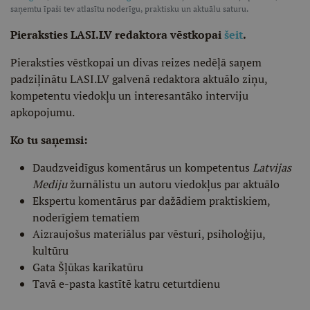
saņemtu īpaši tev atlasītu noderīgu, praktisku un aktuālu saturu.
Pieraksties LASI.LV redaktora vēstkopai
šeit
.
Pieraksties vēstkopai un divas reizes nedēļā saņem
padziļinātu LASI.LV galvenā redaktora aktuālo ziņu,
kompetentu viedokļu un interesantāko interviju
apkopojumu.
Ko tu saņemsi:
Daudzveidīgus komentārus un kompetentus
Latvijas
Mediju
žurnālistu un autoru viedokļus par aktuālo
Ekspertu komentārus par dažādiem praktiskiem,
noderīgiem tematiem
Aizraujošus materiālus par vēsturi, psiholoģiju,
kultūru
Gata Šļūkas karikatūru
Tavā e-pasta kastītē katru ceturtdienu