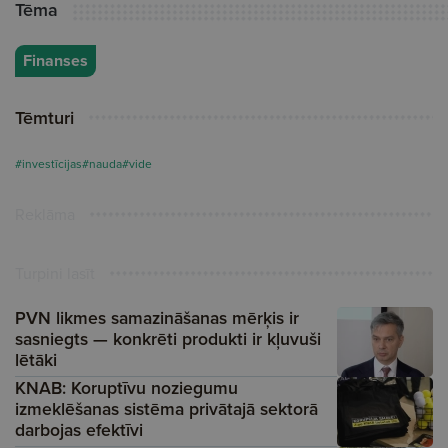
Tēma
Finanses
Tēmturi
#investīcijas
#nauda
#vide
Reklāma
Turpini lasīt
PVN likmes samazināšanas mērķis ir
sasniegts — konkrēti produkti ir kļuvuši
lētāki
KNAB: Koruptīvu noziegumu
izmeklēšanas sistēma privātajā sektorā
darbojas efektīvi