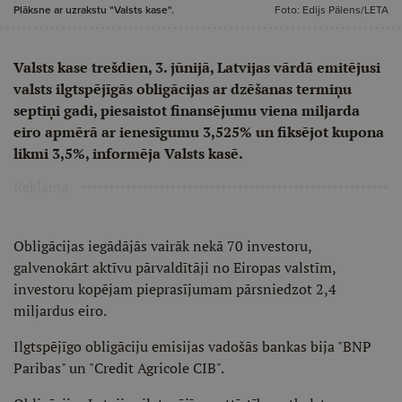
Plāksne ar uzrakstu "Valsts kase".
Foto: Edijs Pālens/LETA
Valsts kase trešdien, 3. jūnijā, Latvijas vārdā emitējusi
valsts ilgtspējīgās obligācijas ar dzēšanas termiņu
septiņi gadi, piesaistot finansējumu viena miljarda
eiro apmērā ar ienesīgumu 3,525% un fiksējot kupona
likmi 3,5%, informēja Valsts kasē.
Reklāma
Obligācijas iegādājās vairāk nekā 70 investoru,
galvenokārt aktīvu pārvaldītāji no Eiropas valstīm,
investoru kopējam pieprasījumam pārsniedzot 2,4
miljardus eiro.
Ilgtspējīgo obligāciju emisijas vadošās bankas bija "BNP
Paribas" un "Credit Agricole CIB".