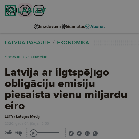
E-izdevumi
Grāmatas
Abonēt
LATVIJĀ PASAULĒ
EKONOMIKA
#investīcijas
#nauda
#vide
Latvija ar ilgtspējīgo
obligāciju emisiju
piesaista vienu miljardu
eiro
LETA / Latvijas Mediji
2026. gada 04. jūnijs, 13:56
0
0