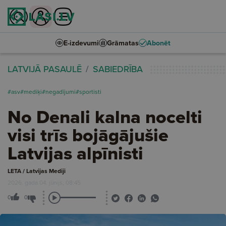
E-izdevumi
Grāmatas
Abonēt
LATVIJĀ PASAULĒ
SABIEDRĪBA
#asv
#mediķi
#negadījumi
#sportisti
No Denali kalna nocelti
visi trīs bojāgājušie
Latvijas alpīnisti
LETA / Latvijas Mediji
2026. gada 04. jūnijs, 08:45
0
0