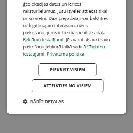
ģeolokācijas datus un ierīces
raksturlielumus. Jūsu izvēles attiecas tikai
uz šo vietni. Daži piegādātāji var balstīties
uz leģitīmajām interesēm, nevis
piekrišanu; jums ir tiesības iebilst sadaļā
Reklāmu iestatījumi
. Jūs varat atsaukt savu
piekrišanu jebkurā laikā sadaļā
Sīkdatņu
iestatījumi
.
Privātuma politika
PIEKRIST VISIEM
ATTEIKTIES NO VISIEM
RĀDĪT DETAĻAS