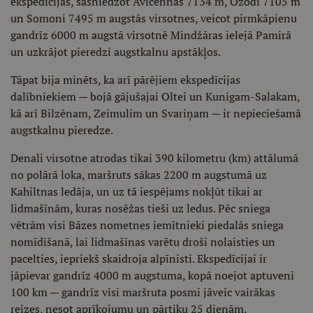
ekspedīcijās, sasniedzot Avicennas 7134 m, Ozodi 7105 m
un Somoni 7495 m augstās virsotnes, veicot pirmkāpienu
gandrīz 6000 m augstā virsotnē Mindžāras ielejā Pamirā
un uzkrājot pieredzi augstkalnu apstākļos.
Tāpat bija minēts, ka arī pārējiem ekspedīcijas
dalībniekiem — bojā gājušajai Oltei un Kunigam-Salakam,
kā arī Bilzēnam, Zeimulim un Svariņam — ir nepieciešamā
augstkalnu pieredze.
Denali virsotne atrodas tikai 390 kilometru (km) attālumā
no polārā loka, maršruts sākas 2200 m augstumā uz
Kahiltnas ledāja, un uz tā iespējams nokļūt tikai ar
lidmašīnām, kuras nosēžas tieši uz ledus. Pēc sniega
vētrām visi Bāzes nometnes iemītnieki piedalās sniega
nomīdīšanā, lai lidmašīnas varētu droši nolaisties un
pacelties, iepriekš skaidroja alpīnisti. Ekspedīcijai ir
jāpievar gandrīz 4000 m augstuma, kopā noejot aptuveni
100 km — gandrīz visi maršruta posmi jāveic vairākas
reizes, nesot aprīkojumu un pārtiku 25 dienām.