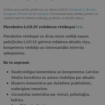
Izvēlies savu soctīklu platformu, lai sekotu LASI.LV:
Facebook
,
X
,
Bluesky
,
Draugiem
,
Threads
vai arī
Instagram
. Pievienojies mūsu lasītāju pulkam, lai
saņemtu īpaši tev atlasītu noderīgu, praktisku un aktuālu saturu.
Pieraksties LASI.LV redaktora vēstkopai
šeit
.
Pieraksties vēstkopai un divas reizes nedēļā saņem
padziļinātu LASI.LV galvenā redaktora aktuālo ziņu,
kompetentu viedokļu un interesantāko interviju
apkopojumu.
Ko tu saņemsi:
Daudzveidīgus komentārus un kompetentus
Latvijas
Mediju
žurnālistu un autoru viedokļus par aktuālo
Ekspertu komentārus par dažādiem praktiskiem,
noderīgiem tematiem
Aizraujošus materiālus par vēsturi, psiholoģiju,
kultūru