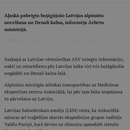
Aļaskā pabeigta bojāgājušo Latvijas alpīnistu
nocelšana no Denali kalna, informēja Ārlietu
ministrijā.
Reklāma
Saskaņā ar Latvijas vēstniecības ASV sniegto informāciju,
naktī uz ceturtdienu pēc Latvijas laika visi trīs bojāgājušie
nogādāti no Denali kalna lejā.
Alpīnistu mirstīgās atliekas transportētas uz Medicīnas
ekspertīzes centru Ankoridžā, lai pēc tam būtu iespējama
to pārvešana uz Latviju.
Latvijas Sabiedriskais medijs (LSM) vēsta, ka Ankoridžā
uzturas arī traģēdijas skartās ekspedīcijas grupas vadītājs
Valdis Puriņš, kurš devies uz slimnīcu apmeklēt cietušo