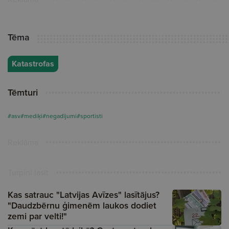
Tēma
Katastrofas
Tēmturi
#asv
#mediķi
#negadījumi
#sportisti
Reklāma
Turpini lasīt
Kas satrauc "Latvijas Avīzes" lasītājus?
"Daudzbērnu ģimenēm laukos dodiet
zemi par velti!"