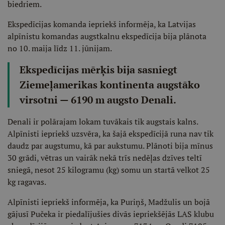
biedriem.
Ekspedīcijas komanda iepriekš informēja, ka Latvijas
alpīnistu komandas augstkalnu ekspedīcija bija plānota
no 10. maija līdz 11. jūnijam.
Ekspedīcijas mērķis bija sasniegt
Ziemeļamerikas kontinenta augstāko
virsotni — 6190 m augsto Denali.
Denali ir polārajam lokam tuvākais tik augstais kalns.
Alpīnisti iepriekš uzsvēra, ka šajā ekspedīcijā runa nav tik
daudz par augstumu, kā par aukstumu. Plānoti bija mīnus
30 grādi, vētras un vairāk nekā trīs nedēļas dzīves teltī
sniegā, nesot 25 kilogramu (kg) somu un startā velkot 25
kg ragavas.
Alpīnisti iepriekš informēja, ka Puriņš, Madžulis un bojā
gājusī Pučeka ir piedalījušies divās iepriekšējās LAS klubu