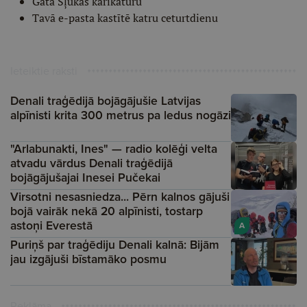
Gata Šļūkas karikatūru
Tavā e-pasta kastītē katru ceturtdienu
Ieteiktie raksti
Denali traģēdijā bojāgājušie Latvijas
alpīnisti krita 300 metrus pa ledus nogāzi
"Arlabunakti, Ines" — radio kolēģi velta
atvadu vārdus Denali traģēdijā
bojāgājušajai Inesei Pučekai
Virsotni nesasniedza... Pērn kalnos gājuši
bojā vairāk nekā 20 alpīnisti, tostarp
astoņi Everestā
A
Puriņš par traģēdiju Denali kalnā: Bijām
jau izgājuši bīstamāko posmu
Reklāma