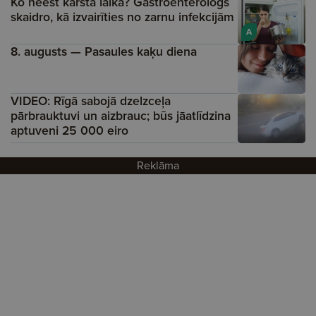
Ko neēst karstā laikā? Gastroenterologs
skaidro, kā izvairīties no zarnu infekcijām
A
8. augusts — Pasaules kaķu diena
VIDEO: Rīgā sabojā dzelzceļa
pārbrauktuvi un aizbrauc; būs jāatlīdzina
aptuveni 25 000 eiro
Reklāma