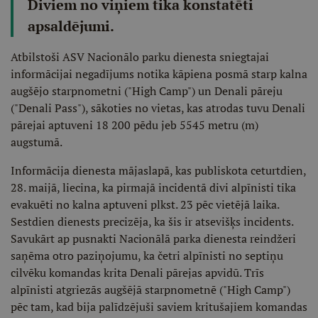
Diviem no viņiem tika konstatēti
apsaldējumi.
Atbilstoši ASV Nacionālo parku dienesta sniegtajai
informācijai negadījums notika kāpiena posmā starp kalna
augšējo starpnometni ("High Camp") un Denali pāreju
("Denali Pass"), sākoties no vietas, kas atrodas tuvu Denali
pārejai aptuveni 18 200 pēdu jeb 5545 metru (m)
augstumā.
Informācija dienesta mājaslapā, kas publiskota ceturtdien,
28. maijā, liecina, ka pirmajā incidentā divi alpīnisti tika
evakuēti no kalna aptuveni plkst. 23 pēc vietējā laika.
Sestdien dienests precizēja, ka šis ir atsevišķs incidents.
Savukārt ap pusnakti Nacionālā parka dienesta reindžeri
saņēma otro paziņojumu, ka četri alpīnisti no septiņu
cilvēku komandas krita Denali pārejas apvidū. Trīs
alpīnisti atgriezās augšējā starpnometnē ("High Camp")
pēc tam, kad bija palīdzējuši saviem kritušajiem komandas