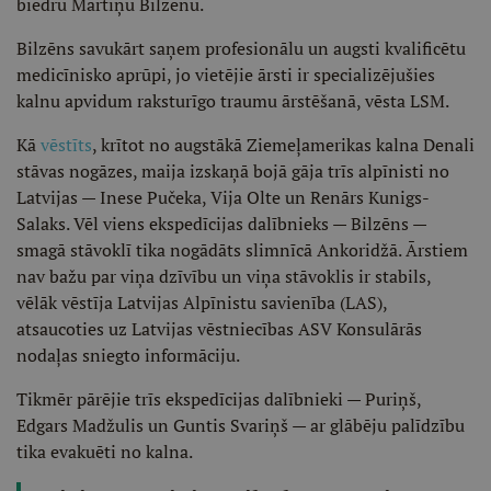
biedru Mārtiņu Bilzēnu.
Bilzēns savukārt saņem profesionālu un augsti kvalificētu
medicīnisko aprūpi, jo vietējie ārsti ir specializējušies
kalnu apvidum raksturīgo traumu ārstēšanā, vēsta LSM.
Kā
vēstīts
, krītot no augstākā Ziemeļamerikas kalna Denali
stāvas nogāzes, maija izskaņā bojā gāja trīs alpīnisti no
Latvijas — Inese Pučeka, Vija Olte un Renārs Kunigs-
Salaks. Vēl viens ekspedīcijas dalībnieks — Bilzēns —
smagā stāvoklī tika nogādāts slimnīcā Ankoridžā. Ārstiem
nav bažu par viņa dzīvību un viņa stāvoklis ir stabils,
vēlāk vēstīja Latvijas Alpīnistu savienība (LAS),
atsaucoties uz Latvijas vēstniecības ASV Konsulārās
nodaļas sniegto informāciju.
Tikmēr pārējie trīs ekspedīcijas dalībnieki — Puriņš,
Edgars Madžulis un Guntis Svariņš — ar glābēju palīdzību
tika evakuēti no kalna.