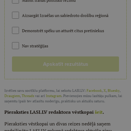
Mainīt Irānas politisko režīmu
Aizsargāt Izraēlas un sabiedroto drošību reģionā
Demonstrēt spēku un atturēt citus pretiniekus
Nav stratēģijas
Apskatīt rezultātus
Izvēlies savu soctīklu platformu, lai sekotu LASI.LV:
Facebook
,
X
,
Bluesky
,
Draugiem
,
Threads
vai arī
Instagram
. Pievienojies mūsu lasītāju pulkam, lai
saņemtu īpaši tev atlasītu noderīgu, praktisku un aktuālu saturu.
Pieraksties LASI.LV redaktora vēstkopai
šeit
.
Pieraksties vēstkopai un divas reizes nedēļā saņem
padziļinātu LASI.LV galvenā redaktora aktuālo ziņu,