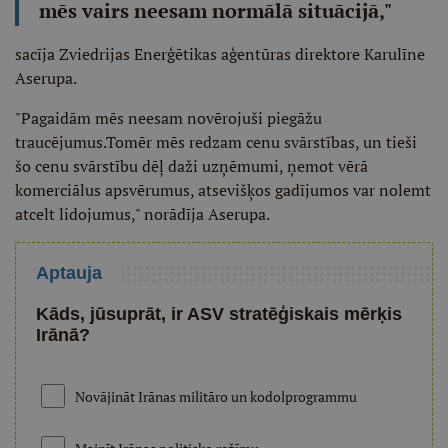
mēs vairs neesam normālā situācijā,"
sacīja Zviedrijas Enerģētikas aģentūras direktore Karulīne
Aserupa.
"Pagaidām mēs neesam novērojuši piegāžu
traucējumus.Tomēr mēs redzam cenu svārstības, un tieši
šo cenu svārstību dēļ daži uzņēmumi, ņemot vērā
komerciālus apsvērumus, atsevišķos gadījumos var nolemt
atcelt lidojumus," norādīja Aserupa.
Aptauja
Kāds, jūsuprāt, ir ASV stratēģiskais mērķis
Irānā?
Novājināt Irānas militāro un kodolprogrammu