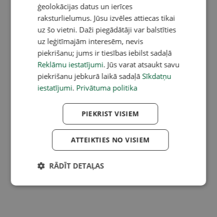
ģeolokācijas datus un ierīces
raksturlielumus. Jūsu izvēles attiecas tikai
uz šo vietni. Daži piegādātāji var balstīties
uz leģitīmajām interesēm, nevis
piekrišanu; jums ir tiesības iebilst sadaļā
Reklāmu iestatījumi
. Jūs varat atsaukt savu
piekrišanu jebkurā laikā sadaļā
Sīkdatņu
iestatījumi
.
Privātuma politika
PIEKRIST VISIEM
ATTEIKTIES NO VISIEM
RĀDĪT DETAĻAS