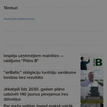
Tēmturi
#aviācija
#nafta
#zviedrija
Reklāma
Turpini lasīt
Iespēja uzņēmējiem mainīties —
raidījums "Plāns B"
"airBaltic" obligāciju turētāju sanāksme
beidzas bez rezultāta
Jēkabpilī līdz 2030. gadam plāno
uzbūvēt 140 jaunus pieejamus īres
dzīvokļus
Par meža veltēm šogad maksā vairāk,