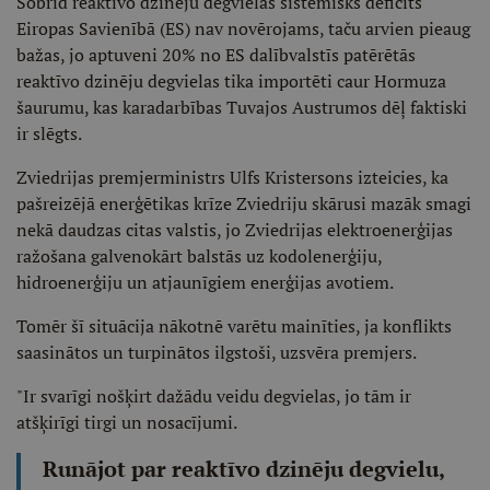
Šobrīd reaktīvo dzinēju degvielas sistēmisks deficīts
Eiropas Savienībā (ES) nav novērojams, taču arvien pieaug
bažas, jo aptuveni 20% no ES dalībvalstīs patērētās
reaktīvo dzinēju degvielas tika importēti caur Hormuza
šaurumu, kas karadarbības Tuvajos Austrumos dēļ faktiski
ir slēgts.
Zviedrijas premjerministrs Ulfs Kristersons izteicies, ka
pašreizējā enerģētikas krīze Zviedriju skārusi mazāk smagi
nekā daudzas citas valstis, jo Zviedrijas elektroenerģijas
ražošana galvenokārt balstās uz kodolenerģiju,
hidroenerģiju un atjaunīgiem enerģijas avotiem.
Tomēr šī situācija nākotnē varētu mainīties, ja konflikts
saasinātos un turpinātos ilgstoši, uzsvēra premjers.
"Ir svarīgi nošķirt dažādu veidu degvielas, jo tām ir
atšķirīgi tirgi un nosacījumi.
Runājot par reaktīvo dzinēju degvielu,