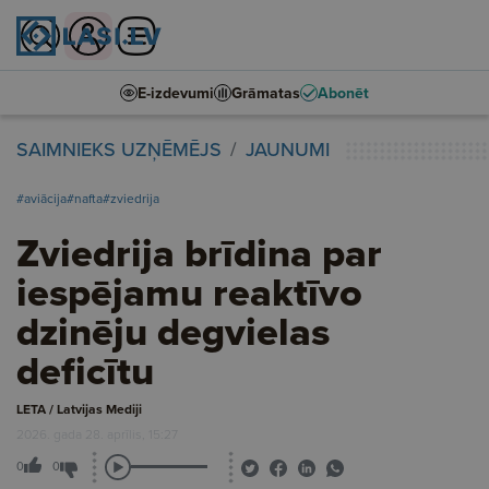
E-izdevumi
Grāmatas
Abonēt
SAIMNIEKS UZŅĒMĒJS
JAUNUMI
#aviācija
#nafta
#zviedrija
Zviedrija brīdina par
iespējamu reaktīvo
dzinēju degvielas
deficītu
LETA / Latvijas Mediji
2026. gada 28. aprīlis, 15:27
0
0