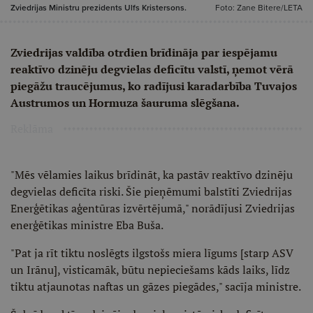
Zviedrijas Ministru prezidents Ulfs Kristersons.
Foto: Zane Bitere/LETA
Zviedrijas valdība otrdien brīdināja par iespējamu
reaktīvo dzinēju degvielas deficītu valstī, ņemot vērā
piegāžu traucējumus, ko radījusi karadarbība Tuvajos
Austrumos un Hormuza šauruma slēgšana.
Reklāma
"Mēs vēlamies laikus brīdināt, ka pastāv reaktīvo dzinēju
degvielas deficīta riski. Šie pieņēmumi balstīti Zviedrijas
Enerģētikas aģentūras izvērtējumā," norādījusi Zviedrijas
enerģētikas ministre Eba Buša.
"Pat ja rīt tiktu noslēgts ilgstošs miera līgums [starp ASV
un Irānu], visticamāk, būtu nepieciešams kāds laiks, līdz
tiktu atjaunotas naftas un gāzes piegādes," sacīja ministre.