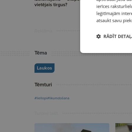
vietējais tirgus?
ierīces raksturliel
leģitīmajām intere
atsaukt savu piek
Reklāma
RĀDĪT DETAĻ
Tēma
Laukos
Tēmturi
#liellopi
#likumdošana
Turpini lasīt