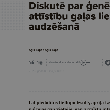
Diskutē par ģenē
attīstību gaļas li
audzēšanā
Agro Tops / Agro Tops
Klausies ziņu audio formātā
0
0
2026. gada 09. maijs, 00:01
Lai piedalītos liellopu izsolē, aprīļa i
pulcējās gan vietējie, gan ārvalstu int