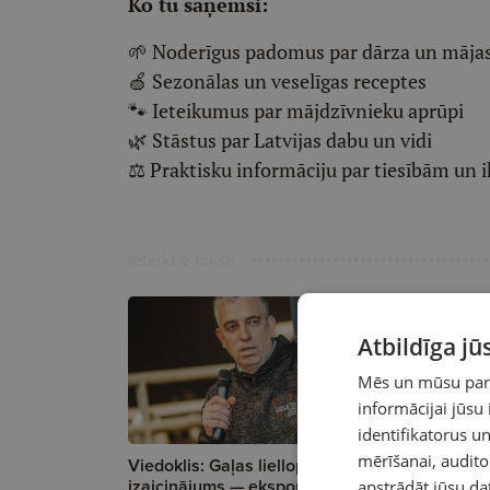
Ko tu saņemsi:
🌱 Noderīgus padomus par dārza un mājas
🍏 Sezonālas un veselīgas receptes
🐾 Ieteikumus par mājdzīvnieku aprūpi
🌿 Stāstus par Latvijas dabu un vidi
⚖️ Praktisku informāciju par tiesībām un
Ieteiktie raksti
Atbildīga j
Mēs un mūsu partn
informācijai jūsu
A
identifikatorus 
mērīšanai, audit
Viedoklis: Gaļas liellopu audzētāju
Lielākie g
izaicinājums — eksports vai
— Rēzekne
apstrādāt jūsu da