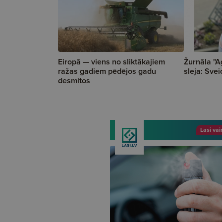
Eiropā — viens no sliktākajiem
Žurnāla "A
ražas gadiem pēdējos gadu
sleja: Svei
desmitos