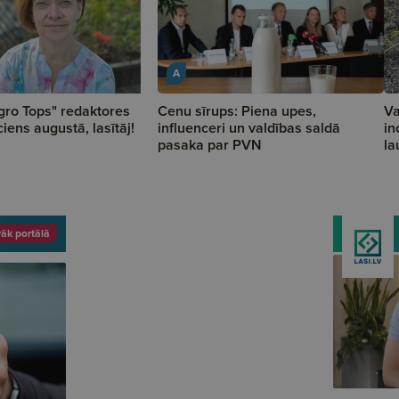
A
gro Tops" redaktores
Cenu sīrups: Piena upes,
Va
ciens augustā, lasītāj!
influenceri un valdības saldā
in
pasaka par PVN
la