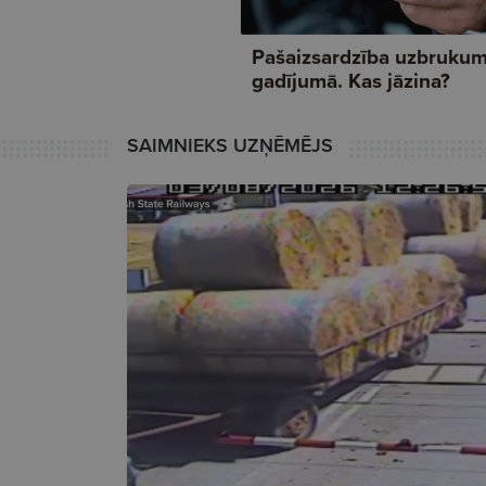
SAIMNIEKS UZŅĒMĒJS