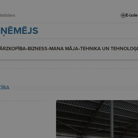
e, Vladislava, Vladislavs
E-izd
ZŅĒMĒJS
ĀRZKOPĪBA
•
BIZNESS
•
MANA MĀJA
•
TEHNIKA UN TEHNOLOĢ
CĪBA