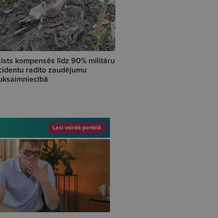
lsts kompensēs līdz 90% militāru
cidentu radīto zaudējumu
uksaimniecībā