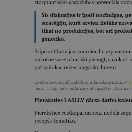
starptautiskās sadarbības potenciāls noz
Šīs diskusijas ir īpaši nozīmīgas, ņ
stratēģiju, kurā arvien lielāks uzsv
tikai no produkcijas, bet arī prof
ģenētikā.
Stiprinot Latvijas saimniecību atpazīstamī
nākotnē varētu būtiski pieaugt, savukārt 
pat vairākas reizes augstāku līmeni.
Izvēlies savu soctīklu platformu, lai sekotu LASI.LV:
F
mūsu lasītāju pulkam, lai saņemtu īpaši tev atlasītu n
Pieraksties LASI.LV dārza darbu kale
Pieraksties vēstkopai un reizi nedēļā saņe
recepšu tematiku.