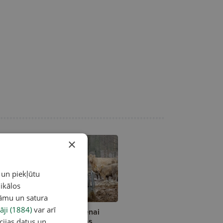
×
 un piekļūtu
ikālos
lāmu un satura
āji (1884)
var arī
ellopu gaļas iepirkumu cenai
itums; sarūk arī ražošanas
cijas datus un