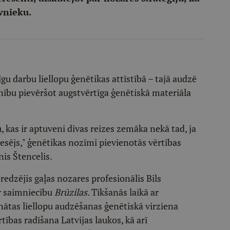
īvnieku.
īgu darbu liellopu ģenētikas attīstībā – tajā audzē
anību pievēršot augstvērtīga ģenētiskā materiāla
, kas ir aptuveni divas reizes zemāka nekā tad, ja
nesējs," ģenētikas nozīmi pievienotās vērtības
nis Štencelis.
ieredzējis gaļas nozares profesionālis Bils
ar saimniecību
Brūzilas
. Tikšanās laikā ar
unātas liellopu audzēšanas ģenētiskā virziena
rtības radīšana Latvijas laukos, kā arī