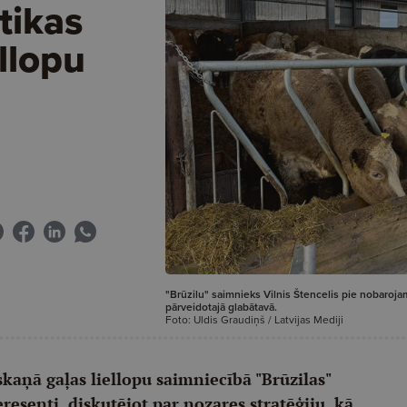
tikas
ellopu
"Brūzilu" saimnieks Vilnis Štencelis pie nobaroja
pārveidotajā glabātavā.
Foto: Uldis Graudiņš / Latvijas Mediji
zskaņā gaļas liellopu saimniecībā "Brūzilas"
eresenti, diskutējot par nozares stratēģiju, kā