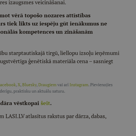
ares izaugsmes veicināšanai.
emot vērā topošo nozares attīstības
ars tiek likts uz iespēju gūt ienākumus ne
esionālās kompetences un zināšanām
bu starptautiskajā tirgū, liellopu izsoļu ieņēmumi
augstvērtīga ģenētiskā materiāla cena – sasniegt
acebook
,
X
,
Bluesky
,
Draugiem
vai arī
Instagram
. Pievienojies
oderīgu, praktisku un aktuālu saturu.
ndāra vēstkopai
šeit
.
m LASI.LV atlasītus rakstus par dārza, dabas,