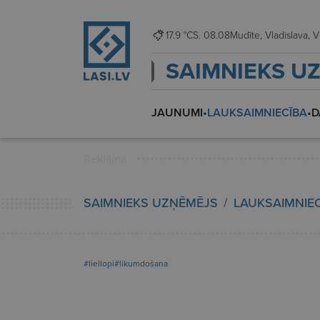
17.9 °C
S. 08.08
Mudīt
SAIMNIEKS U
JAUNUMI
•
LAUKSAIMNIECĪBA
•
D
Reklāma
SAIMNIEKS UZŅĒMĒJS
LAUKSAIMNIE
#liellopi
#likumdošana