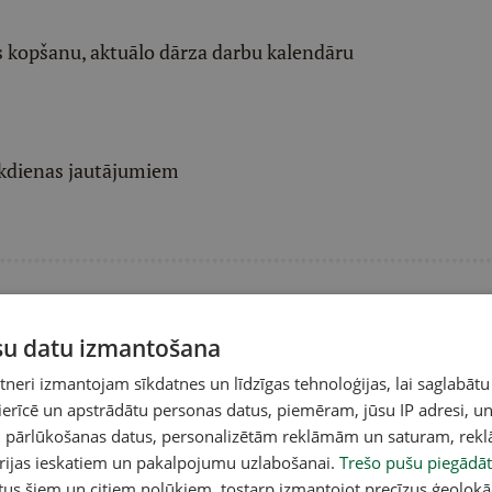
 kopšanu, aktuālo dārza darbu kalendāru
 ikdienas jautājumiem
ūsu datu izmantošana
eri izmantojam sīkdatnes un līdzīgas tehnoloģijas, lai saglabātu
 ierīcē un apstrādātu personas datus, piemēram, jūsu IP adresi, un
A
un pārlūkošanas datus, personalizētām reklāmām un saturam, rek
orijas ieskatiem un pakalpojumu uzlabošanai.
Trešo pušu piegādāt
aļas liellopu ganāmpulki
Attīstīties un neapstāties
Li
s un Tukuma pusē
izaugsmē! Gaļas liellopu bizness
kr
tus šiem un citiem nolūkiem, tostarp izmantojot precīzus ģeolokā