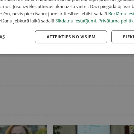
no Turcijas uzpircēja skatpunkta
a
umus. Jūsu izvēles attiecas tikai uz šo vietni. Daži piegādātāji var b
sēm, nevis piekrišanu; jums ir tiesības iebilst sadaļā
Reklāmu iest
rišanu jebkurā laikā sadaļā
Sīkdatņu iestatījumi
.
Privātuma politik
AS
ATTEIKTIES NO VISIEM
PIEK