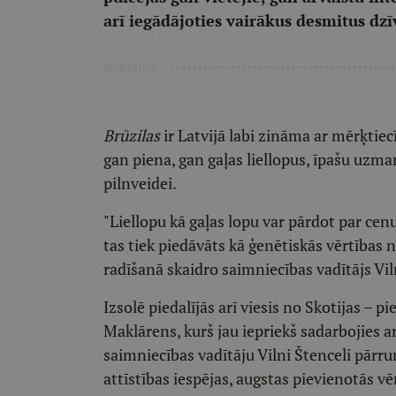
arī iegādājoties vairākus desmitus dz
Reklāma
Brūzilas
ir Latvijā labi zināma ar mērķtiec
gan piena, gan gaļas liellopus, īpašu uzm
pilnveidei.
"Liellopu kā gaļas lopu var pārdot par cenu
tas tiek piedāvāts kā ģenētiskās vērtības 
radīšanā skaidro saimniecības vadītājs Vil
Izsolē piedalījās arī viesis no Skotijas – p
Maklārens, kurš jau iepriekš sadarbojies 
saimniecības vadītāju Vilni Štenceli pārr
attīstības iespējas, augstas pievienotās vē