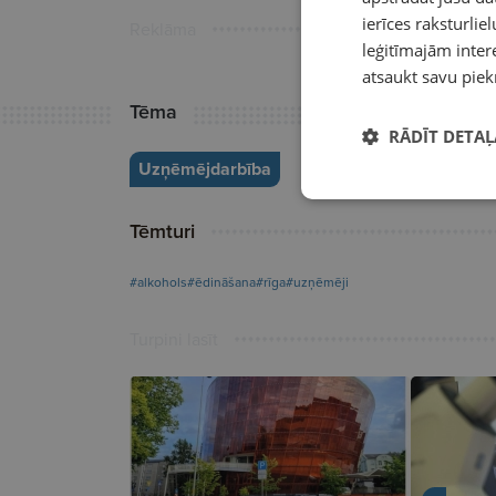
ierīces raksturliel
Reklāma
leģitīmajām intere
atsaukt savu piek
Tēma
RĀDĪT DETAĻ
Uzņēmējdarbība
Tēmturi
#alkohols
#ēdināšana
#rīga
#uzņēmēji
Turpini lasīt