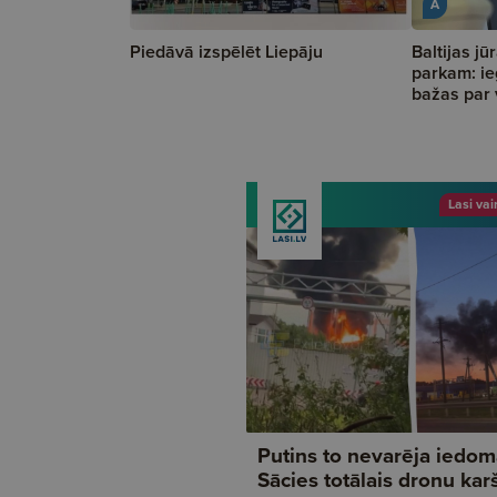
A
Piedāvā izspēlēt Liepāju
Baltijas jū
parkam: ie
bažas par 