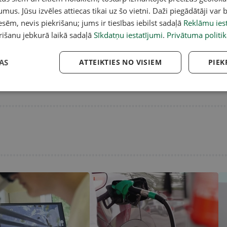
umus. Jūsu izvēles attiecas tikai uz šo vietni. Daži piegādātāji var b
sēm, nevis piekrišanu; jums ir tiesības iebilst sadaļā
Reklāmu iest
rišanu jebkurā laikā sadaļā
Sīkdatņu iestatījumi
.
Privātuma politik
AS
ATTEIKTIES NO VISIEM
PIEK