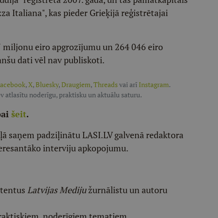
 Italiana", kas pieder Grieķijā reģistrētajai
37 miljonu eiro apgrozījumu un 264 046 eiro
šu dati vēl nav publiskoti.
acebook
,
X
,
Bluesky
,
Draugiem
,
Threads
vai arī
Instagram
.
v atlasītu noderīgu, praktisku un aktuālu saturu.
pai
šeit
.
ēļā saņem padziļinātu LASI.LV galvenā redaktora
eresantāko interviju apkopojumu.
etentus
Latvijas Mediju
žurnālistu un autoru
raktiskiem, noderīgiem tematiem