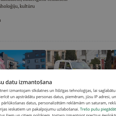
iholoģiju, kultūru
u
ūsu datu izmantošana
ašuma nodokļa ziņā
Dzērājšoferi ar bērniem auto
Fo
eri izmantojam sīkdatnes un līdzīgas tehnoloģijas, lai saglabātu
izceļas ar dārdzību
izraisa negadījumus Rīgā un
bū
 ierīcē un apstrādātu personas datus, piemēram, jūsu IP adresi, un
Kuldīgas novadā
ti
un pārlūkošanas datus, personalizētām reklāmām un saturam, rek
orijas ieskatiem un pakalpojumu uzlabošanai.
Trešo pušu piegādāt
tus šiem un citiem nolūkiem, tostarp izmantojot precīzus ģeolokā