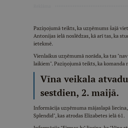
Reklāma
Paziņojumā teikts, ka uzņēmums šajā viet
Antonijas ielā noslēdzas, kā arī tas, ka st
ietekmē.
Vienlaikus uzņēmumā norāda, ka tas "nav
laikiem". Paziņojumā teikts, ka komanda no
Vīna veikala atvad
sestdien, 2. maijā.
Informācija uzņēmuma mājaslapā liecina, k
Splendid", kas atrodas Elizabetes ielā 61.
Informācija "Firmas.lv" liecina, ka "Vīna s