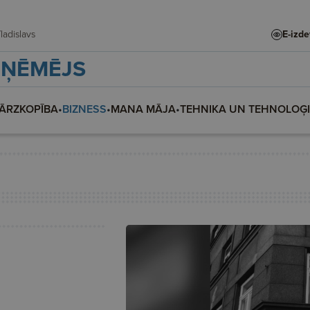
te, Vladislava, Vladislavs
E-izd
ZŅĒMĒJS
ĀRZKOPĪBA
•
BIZNESS
•
MANA MĀJA
•
TEHNIKA UN TEHNOLOĢ