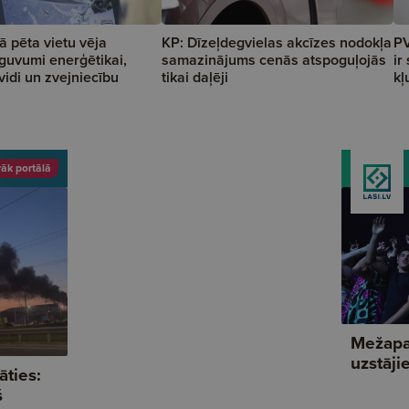
rā pēta vietu vēja
KP: Dīzeļdegvielas akcīzes nodokļa
PV
guvumi enerģētikai,
samazinājums cenās atspoguļojās
ir
vidi un zvejniecību
tikai daļēji
kļ