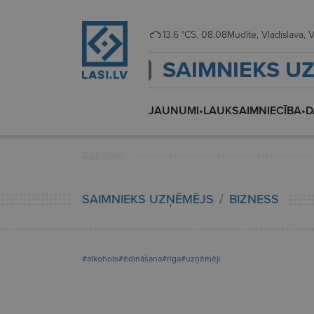
13.6 °C
S. 08.08
Mudī
SAIMNIEKS U
JAUNUMI
•
LAUKSAIMNIECĪBA
•
D
Reklāma
SAIMNIEKS UZŅĒMĒJS
BIZNESS
#alkohols
#ēdināšana
#rīga
#uzņēmēji