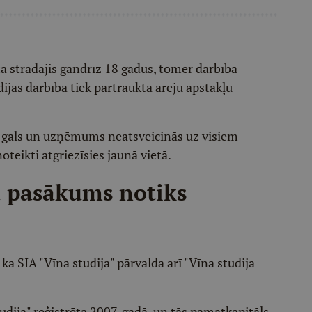
ā strādājis gandrīz 18 gadus, tomēr darbība
udijas darbība tiek pārtraukta ārēju apstākļu
 gals un uzņēmums neatsveicinās uz visiem
teikti atgriezīsies jaunā vietā.
u pasākums notiks
a SIA "Vīna studija" pārvalda arī "Vīna studija
tudija" reģistrēta 2007. gadā, un tās pamatkapitāls