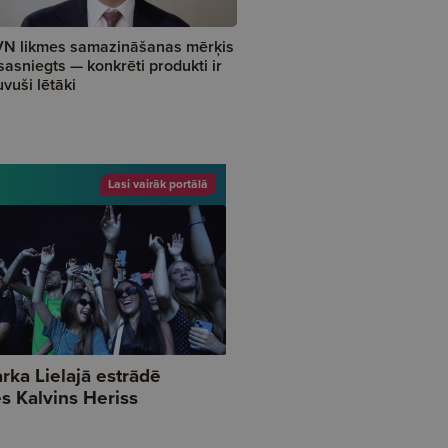
N likmes samazināšanas mērķis
 sasniegts — konkrēti produkti ir
uvuši lētāki