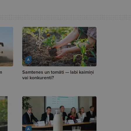
A
m
Samtenes un tomāti — labi kaimiņi
vai konkurenti?
A