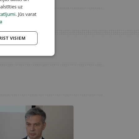
alstīties uz
atījumi
. Jūs varat
a
RIST VISIEM