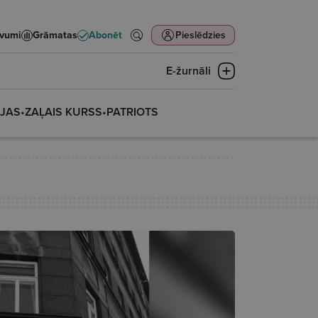
evumi
Grāmatas
Abonēt
Pieslēdzies
E-žurnāli
IJAS
•
ZAĻAIS KURSS
•
PATRIOTS