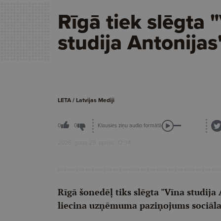
Rīgā tiek slēgta 
studija Antonijas
LETA / Latvijas Mediji
Klausies ziņu audio formātā
0
0
2026. gada 29. aprīlis, 12:34
Rīgā šonedēļ tiks slēgta "Vīna studija 
liecina uzņēmuma paziņojums sociālaj