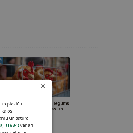
×
to:
Ziņojums: Sprostu aizliegums
 un piekļūtu
tiski neietekmēs olu cenas un
ikālos
rgu
lāmu un satura
āji (1884)
var arī
cijas datus un