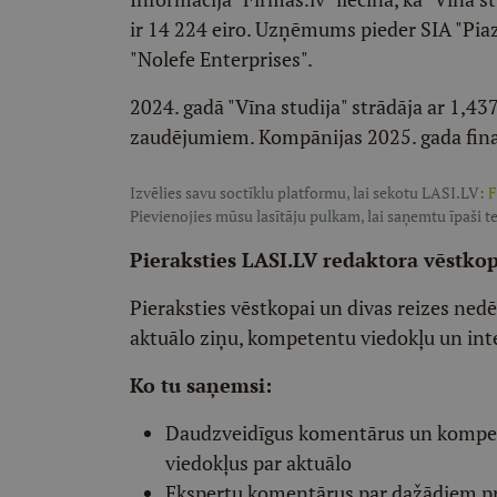
ir 14 224 eiro. Uzņēmums pieder SIA "Piazza
"Nolefe Enterprises".
2024. gadā "Vīna studija" strādāja ar 1,4
zaudējumiem. Kompānijas 2025. gada finan
Izvēlies savu soctīklu platformu, lai sekotu LASI.LV:
F
Pievienojies mūsu lasītāju pulkam, lai saņemtu īpaši te
Pieraksties LASI.LV redaktora vēstko
Pieraksties vēstkopai un divas reizes ned
aktuālo ziņu, kompetentu viedokļu un int
Ko tu saņemsi:
Daudzveidīgus komentārus un komp
viedokļus par aktuālo
Ekspertu komentārus par dažādiem p