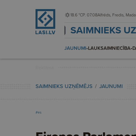
18.6 °C
P. 07.08
Alfrēds, Fredis, M
SAIMNIEKS U
JAUNUMI
•
LAUKSAIMNIECĪBA
•
D
Reklāma
SAIMNIEKS UZŅĒMĒJS
JAUNUMI
#es