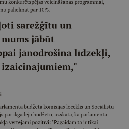
umu konkurētspējas veicināšanas programmai,
omu palielināt par 10%.
ļoti sarežģītu un
n mums jābūt
pai jānodrošina līdzekļi,
m izaicinājumiem,"
i
Parlamenta budžeta komisijas loceklis un Sociālistu
js par ikgadējo budžetu, uzskata, ka parlamenta
kļa vērtējami pozitīvi: "Pagaidām tā ir tikai