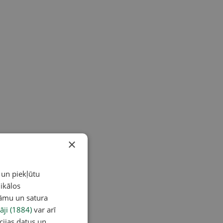
×
 un piekļūtu
ikālos
lāmu un satura
āji (1884)
var arī
cijas datus un