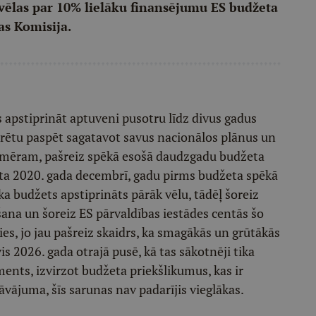
 vēlas par 10% lielāku finansējumu ES budžeta
s Komisija.
 apstiprināt aptuveni pusotru līdz divus gadus
varētu paspēt sagatavot savus nacionālos plānus un
emēram, pašreiz spēkā esošā daudzgadu budžeta
āta 2020. gada decembrī, gadu pirms budžeta spēkā
 ka budžets apstiprināts pārāk vēlu, tādēļ šoreiz
ana un šoreiz ES pārvaldības iestādes centās šo
vies, jo jau pašreiz skaidrs, ka smagākās un grūtākās
 2026. gada otrajā pusē, kā tas sākotnēji tika
ments, izvirzot budžeta priekšlikumus, kas ir
āvājuma, šīs sarunas nav padarījis vieglākas.