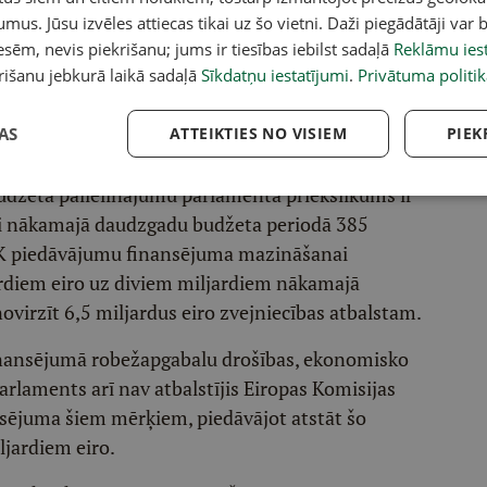
ālo budžeta aploksni. Savukārt EP piedāvā
umus. Jūsu izvēles attiecas tikai uz šo vietni. Daži piegādātāji var b
oma lauksaimniekiem un reģionu attīstībai.
sēm, nevis piekrišanu; jums ir tiesības iebilst sadaļā
Reklāmu iest
tiku un budžetu ietvaros, saglabājot dalībvalstīm
rišanu jebkurā laikā sadaļā
Sīkdatņu iestatījumi
.
Privātuma politik
ionālos mērķus. Kopējai lauksaimniecības politikai
t EP grib palielināt šo finansējumu – izdalīt vēl
AS
ATTEIKTIES NO VISIEM
PIEK
 un 45 miljardus eiro "Mercosur" līguma ietekmes
džeta palielinājumu parlamenta priekšlikums ir
kai nākamajā daudzgadu budžeta periodā 385
 EK piedāvājumu finansējuma mazināšanai
ardiem eiro uz diviem miljardiem nākamajā
virzīt 6,5 miljardus eiro zvejniecības atbalstam.
 finansējumā robežapgabalu drošības, ekonomisko
arlaments arī nav atbalstījis Eiropas Komisijas
nsējuma šiem mērķiem, piedāvājot atstāt šo
ljardiem eiro.