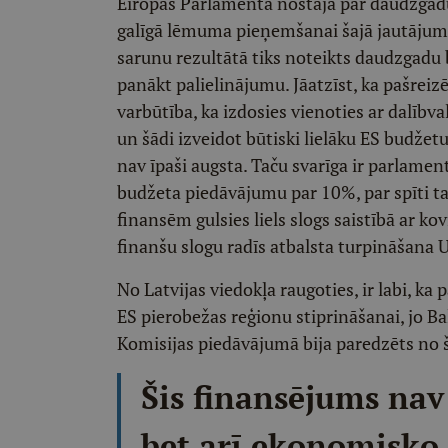
Eiropas Parlamenta nostāja par daudzgadu
galīgā lēmuma pieņemšanai šajā jautājumā 
sarunu rezultātā tiks noteikts daudzgadu 
panākt palielinājumu. Jāatzīst, ka pašreiz
varbūtība, ka izdosies vienoties ar dalīb
un šādi izveidot būtiski lielāku ES budžetu
nav īpaši augsta. Taču svarīga ir parlamen
budžeta piedāvājumu par 10%, par spīti 
finansēm gulsies liels slogs saistībā ar k
finanšu slogu radīs atbalsta turpināšana U
No Latvijas viedokļa raugoties, ir labi, k
ES pierobežas reģionu stiprināšanai, jo Balt
Komisijas piedāvājumā bija paredzēts no š
Šis finansējums nav 
bet arī ekonomisko 