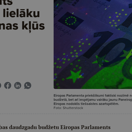
nts
lielāku
nas kļūs
Eiropas Parlamenta priekšlikumi faktiski nozīmē ne
budžetā, bet arī iespējamu vairāku jaunu Paneiro
Eiropas nodoklis tiešsaistes azartspēlēm.
Foto: Shutterstock
ības daudzgadu budžetu Eiropas Parlaments