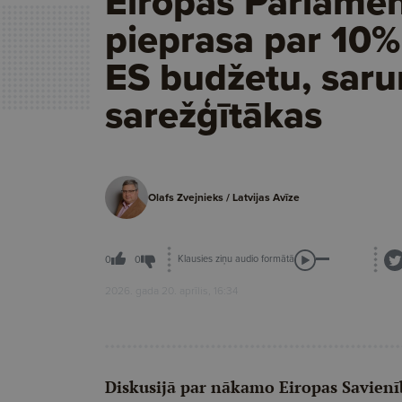
Eiropas Parlame
pieprasa par 10% 
ES budžetu, saru
sarežģītākas
Olafs Zvejnieks / Latvijas Avīze
Klausies ziņu audio formātā
0
0
2026. gada 20. aprīlis, 16:34
Diskusijā par nākamo Eiropas Savien