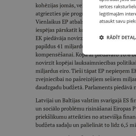
kohēzijas jomās, veidojot vienotu nacion
ierīces raksturliel
atgriezties pie prognozējama budžeta apj
leģitīmajām intere
Vienlaikus EP atbalsta arī elastību šo poli
atsaukt savu piek
iespējas pārskatīt kohēzijas politikas nac
EK piedāvāja novirzīt 261 miljardu eiro, be
RĀDĪT DETAĻ
papildus 41 miljardu eiro lauku attīstībai
kompensēšanai. Kopā ar piedāvāto 10% bu
novirzīt kopējai lauksaimniecības politi
miljardus eiro. Tieši tāpat EP nepieņem
zvejniecībai no pašreizējiem sešiem milj
daudzgadu budžetā. Parlaments piedāvā no
Latvijai un Baltijas valstīm svarīgajā ES
un sociālo problēmu risināšanai Eiropas P
priekšlikumu atteikties no atsevišķa fina
budžeta sadaļu un palielināt to līdz 6,5 mi