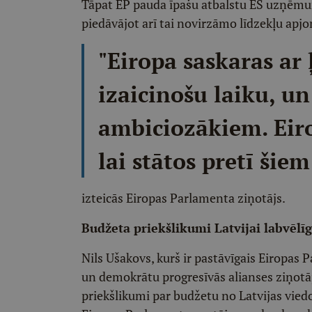
Tāpat EP pauda īpašu atbalstu ES uzņēm
piedāvājot arī tai novirzāmo līdzekļu apj
"Eiropa saskaras ar 
izaicinošu laiku, u
ambiciozākiem. Eiro
lai stātos pretī šie
izteicās Eiropas Parlamenta ziņotājs.
Budžeta priekšlikumi Latvijai labvēlīg
Nils Ušakovs, kurš ir pastāvīgais Eiropas 
un demokrātu progresīvās alianses ziņotā
priekšlikumi par budžetu no Latvijas viedo