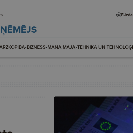
adars
E-izd
ZŅĒMĒJS
ĀRZKOPĪBA
•
BIZNESS
•
MANA MĀJA
•
TEHNIKA UN TEHNOLOĢ