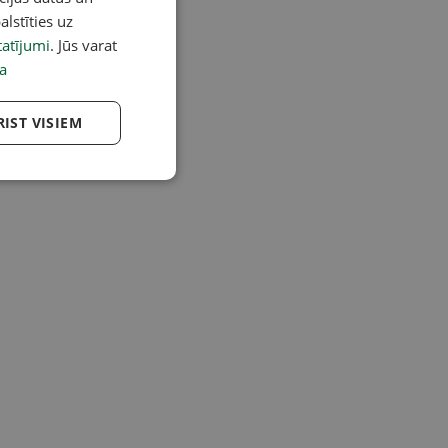
alstīties uz
atījumi
. Jūs varat
a
RIST VISIEM