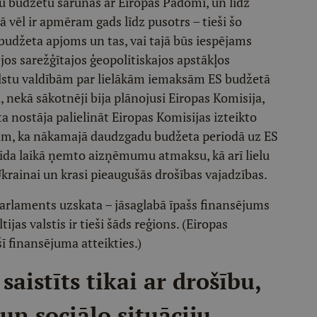
 budžetu sarunās ar Eiropas Padomi, un līdz
vēl ir apmēram gads līdz pusotrs – tieši šo
budžeta apjoms un tas, vai tajā būs iespējams
ējos sarežģītajos ģeopolitiskajos apstākļos
valstu valdībām par lielākām iemaksām ES budžetā
, nekā sākotnēji bija plānojusi Eiropas Komisija,
ta nostāja palielināt Eiropas Komisijas izteikto
tam, ka nākamajā daudzgadu budžeta periodā uz ES
ovida laikā ņemto aizņēmumu atmaksu, kā arī lielu
krainai un krasi pieaugušās drošības vajadzības.
a parlaments uzskata – jāsaglabā īpašs finansējums
ijas valstis ir tieši šāds reģions. (Eiropas
ī finansējuma atteikties.)
saistīts tikai ar drošību,
un sociālo situāciju