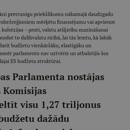
virkni pretrunīgu priekšlikumu nākamajā daudzgadu
 robežreģioniem mērķētu finansējumu vai apvienot
kohēzijas – proti, valstu atšķirību mazināšanai
dot to dalībvalstu rīcībā, lai tās lemtu, kā labāk
adarīt budžetu vienkāršāku, elastīgāku un
Tomēr parlaments nav uztvēris un atbalstījis šos
lajai ES budžeta struktūrai.
pas Parlamenta nostājas
s Komisijas
ltīt visu 1,27 triljonus
 budžetu dažādu