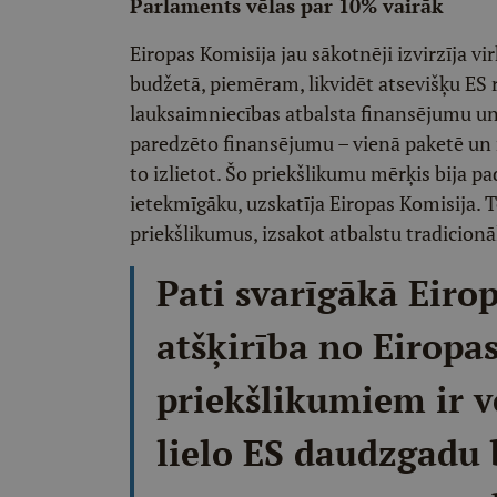
Parlaments vēlas par 10% vairāk
Eiropas Komisija jau sākotnēji izvirzīja 
budžetā, piemēram, likvidēt atsevišķu ES
lauksaimniecības atbalsta finansējumu un 
paredzēto finansējumu – vienā paketē un no
to izlietot. Šo priekšlikumu mērķis bija p
ietekmīgāku, uzskatīja Eiropas Komisija. 
priekšlikumus, izsakot atbalstu tradicionā
Pati svarīgākā Eiro
atšķirība no Eiropa
priekšlikumiem ir ve
lielo ES daudzgadu