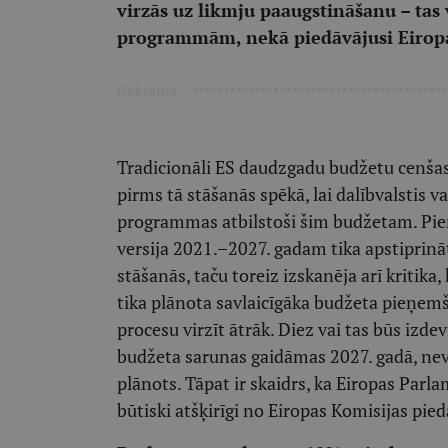
virzās uz likmju paaugstināšanu – tas
programmām, nekā piedāvājusi Eiropa
Reklāma
Tradicionāli ES daudzgadu budžetu cenšas
pirms tā stāšanās spēkā, lai dalībvalstis 
programmas atbilstoši šim budžetam. Pi
versija 2021.–2027. gadam tika apstiprin
stāšanās, taču toreiz izskanēja arī kritika,
tika plānota savlaicīgāka budžeta pieņemš
procesu virzīt ātrāk. Diez vai tas būs izde
budžeta sarunas gaidāmas 2027. gadā, nevis
plānots. Tāpat ir skaidrs, ka Eiropas Parla
būtiski atšķirīgi no Eiropas Komisijas pied