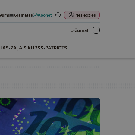
evumi
Grāmatas
Abonēt
Pieslēdzies
E-žurnāli
IJAS
•
ZAĻAIS KURSS
•
PATRIOTS