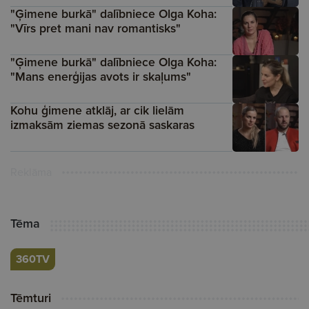
"Ģimene burkā" dalībniece Olga Koha:
"Vīrs pret mani nav romantisks"
"Ģimene burkā" dalībniece Olga Koha:
"Mans enerģijas avots ir skaļums"
Kohu ģimene atklāj, ar cik lielām
izmaksām ziemas sezonā saskaras
Reklāma
Tēma
360TV
Tēmturi