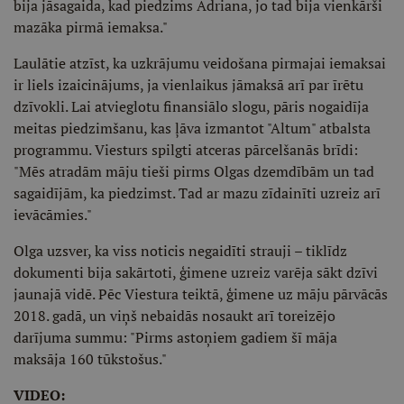
bija jāsagaida, kad piedzims Adriana, jo tad bija vienkārši
mazāka pirmā iemaksa."
Laulātie atzīst, ka uzkrājumu veidošana pirmajai iemaksai
ir liels izaicinājums, ja vienlaikus jāmaksā arī par īrētu
dzīvokli. Lai atvieglotu finansiālo slogu, pāris nogaidīja
meitas piedzimšanu, kas ļāva izmantot "Altum" atbalsta
programmu. Viesturs spilgti atceras pārcelšanās brīdi:
"Mēs atradām māju tieši pirms Olgas dzemdībām un tad
sagaidījām, ka piedzimst. Tad ar mazu zīdainīti uzreiz arī
ievācāmies."
Olga uzsver, ka viss noticis negaidīti strauji – tiklīdz
dokumenti bija sakārtoti, ģimene uzreiz varēja sākt dzīvi
jaunajā vidē. Pēc Viestura teiktā, ģimene uz māju pārvācās
2018. gadā, un viņš nebaidās nosaukt arī toreizējo
darījuma summu: "Pirms astoņiem gadiem šī māja
maksāja 160 tūkstošus."
VIDEO: