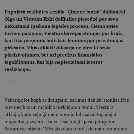
Populārā realitātes seriāla "Ģimene burkā" dalībnieki
Olga un Viesturs Kohi dalījušies pieredzē par sava
nekustamā īpašuma iegādes procesu. Ciemojoties
tuviem paziņām, Viesturs kavējās atmiņās par brīdi,
kad tika pieņemts būtiskais lēmums par privātmājas
pirkšanu. Viņš atklāti izklāstīja ne vien tā brīža
pārdzīvojumus, bet arī precīzus finansiālos
ieguldījumus, kas bija nepieciešami ieceres
realizācijai.
Reklāma
Vakariņojot kopā ar draugiem, sarunas dabiski nonāca līdz
būvniecības un mājokļa meklējumu tēmai. Viesturs
atklāja, kādu ceļu ģimene mēroja līdz savai tagadējai
mājvietai, uzsverot, ka viss sasniegts pašu pūliņiem.
Saimnieks stāsta: "Mēs atradām teorētiski māju un mums