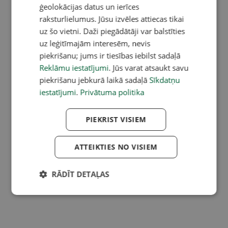
ģeolokācijas datus un ierīces
raksturlielumus. Jūsu izvēles attiecas tikai
uz šo vietni. Daži piegādātāji var balstīties
uz leģitīmajām interesēm, nevis
piekrišanu; jums ir tiesības iebilst sadaļā
Reklāmu iestatījumi
. Jūs varat atsaukt savu
piekrišanu jebkurā laikā sadaļā
Sīkdatņu
iestatījumi
.
Privātuma politika
PIEKRIST VISIEM
ATTEIKTIES NO VISIEM
RĀDĪT DETAĻAS