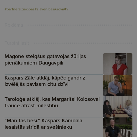
#partnerattiecības
#slavenības
#šovi
#tv
Reklāma
Turpini lasīt
Magone steigšus gatavojas žūrijas
pienākumiem Daugavpilī
Kaspars Zāle atklāj, kāpēc gandrīz
izvēlējās pavisam citu dzīvi
Taroloģe atklāj, kas Margaritai Kolosovai
traucē atrast mīlestību
"Man tas besī." Kaspars Kambala
iesaistās strīdā ar svešinieku