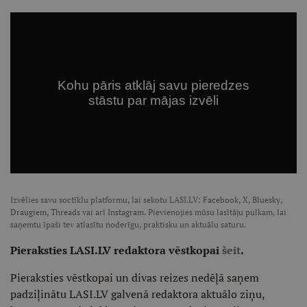
Izvēlies savu soctīklu platformu, lai sekotu LASI.LV:
Facebook
,
X
,
Bluesky
,
Draugiem
,
Threads
vai arī
Instagram
. Pievienojies mūsu lasītāju pulkam, lai
saņemtu īpaši tev atlasītu noderīgu, praktisku un aktuālu saturu.
Pieraksties LASI.LV redaktora vēstkopai
šeit
.
Pieraksties vēstkopai un divas reizes nedēļā saņem
padziļinātu LASI.LV galvenā redaktora aktuālo ziņu,