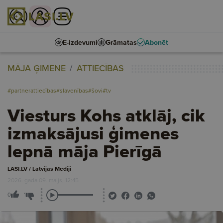
E-izdevumi
Grāmatas
Abonēt
MĀJA ĢIMENE
ATTIECĪBAS
#partnerattiecības
#slavenības
#šovi
#tv
Viesturs Kohs atklāj, cik
izmaksājusi ģimenes
lepnā māja Pierīgā
LASI.LV / Latvijas Mediji
2026. gada 09. maijs, 12:45
0
1