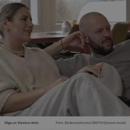
Olga un Viesturs Kohi.
Foto: Ekrānuzņēmums/360TV/Ģimene burkā