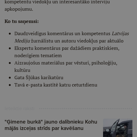
kompetentu viedokļu un interesantāko interviju
apkopojumu.
Ko tu saņemsi:
Daudzveidīgus komentārus un kompetentus
Latvijas
Mediju
žurnālistu un autoru viedokļus par aktuālo
Ekspertu komentārus par dažādiem praktiskiem,
noderīgiem tematiem
Aizraujošus materiālus par vēsturi, psiholoģiju,
kultūru
Gata Šļūkas karikatūru
Tavā e-pasta kastītē katru ceturtdienu
Ieteiktie raksti
"Ģimene burkā" jauno dalībnieku Kohu
mājās izceļas strīds par kavēšanu