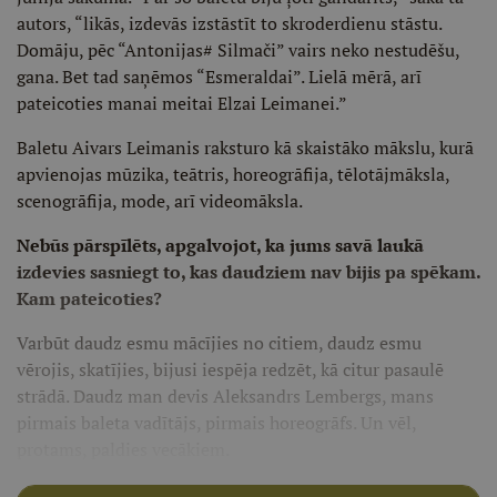
autors, “likās, izdevās izstāstīt to skroderdienu stāstu.
Domāju, pēc “Antonijas# Silmači” vairs neko nestudēšu,
gana. Bet tad saņēmos “Esmeraldai”. Lielā mērā, arī
pateicoties manai meitai Elzai Leimanei.”
Baletu Aivars Leimanis raksturo kā skaistāko mākslu, kurā
apvienojas mūzika, teātris, horeogrāfija, tēlotājmāksla,
scenogrāfija, mode, arī videomāksla.
Nebūs pārspīlēts, apgalvojot, ka jums savā laukā
izdevies sasniegt to, kas daudziem nav bijis pa spēkam.
Kam pateicoties?
Varbūt daudz esmu mācījies no citiem, daudz esmu
vērojis, skatījies, bijusi iespēja redzēt, kā citur pasaulē
strādā. Daudz man devis Aleksandrs Lembergs, mans
pirmais baleta vadītājs, pirmais horeogrāfs. Un vēl,
protams, paldies vecākiem.