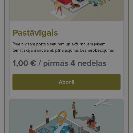
Pastāvīgais
Pieeja visam portāla saturam un e-žurnāliem (visām
tematiskajām sadaļām), pilnā apjomā, bez ierobežojuma.
1,00 €
/ pirmās 4 nedēļas
Abonē