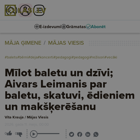
E-izdevumi
Grāmatas
Abonēt
MĀJA ĢIMENE
MĀJAS VIESIS
#balets
#bērni
#deja
#koncerti
#pedagogi
#pedagogi
#režisori
#vecāki
Mīlot baletu un dzīvi;
Aivars Leimanis par
baletu, skatuvi, ēdieniem
un makšķerēšanu
Vita Krauja / Mājas Viesis
2026. gada 11. maijs, 00:00
0
0