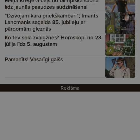
Reiņa Krēgera ceļš no olimpiskā sapņa
līdz jaunās paaudzes audzināšanai
"Dzīvojam kara priekškambarī"; Imants
Lancmanis sagaida 85. jubileju ar
pārdomām gleznās
A
Ko tev sola zvaigznes? Horoskopi no 23.
jūlija līdz 5. augustam
A
Pamanīts! Vasarīgi gaišs
Reklāma