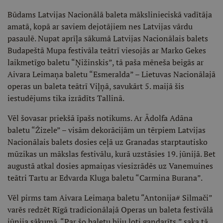
Būdams Latvijas Nacionālā baleta mākslinieciskā vadītāja
amatā, kopā ar saviem dejotājiem nes Latvijas vārdu
pasaulē. Nupat aprīļa sākumā Latvijas Nacionālais balets
Budapeštā Mupa festivāla teātrī viesojās ar Marko Gekes
laikmetīgo baletu “Ņižinskis”, tā paša mēneša beigās ar
Aivara Leimaņa baletu “Esmeralda” – Lietuvas Nacionālajā
operas un baleta teātrī Viļņā, savukārt 5. maijā šis
iestudējums tika izrādīts Tallinā.
Vēl šovasar priekšā īpašs notikums. Ar Ādolfa Adāna
baletu “Žizele” – visām dekorācijām un tērpiem Latvijas
Nacionālais balets dosies ceļā uz Granadas starptautisko
mūzikas un mākslas festivālu, kurā uzstāsies 19. jūnijā. Bet
augustā atkal dosies apmaiņas viesizrādēs uz Vanemuines
teātri Tartu ar Edvarda Kluga baletu “Carmina Burana”.
Vēl pirms tam Aivara Leimaņa baletu “Antonija# Silmači”
varēs redzēt Rīgā tradicionālajā Operas un baleta festivālā
jūnija sākumā. “Par šo baletu biju ļoti gandarīts,” saka tā