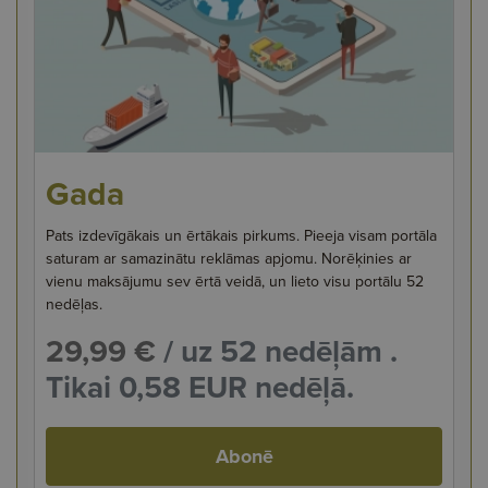
Gada
Pats izdevīgākais un ērtākais pirkums. Pieeja visam portāla
saturam ar samazinātu reklāmas apjomu. Norēķinies ar
vienu maksājumu sev ērtā veidā, un lieto visu portālu 52
nedēļas.
29,99 €
/ uz 52 nedēļām .
Tikai 0,58 EUR nedēļā.
Abonē