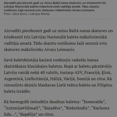
Aizvadīti piecdesmit gadi uz mūsu Baltā nama skatuves un trīsdesmit trīs
Latvijas Nacionālā baleta mākslinieciskā vadītāja amatā. Tādu skaistu
notikumu šajā sezonā svin skatuves mākslinieks Aivars Leimanis.
Foto: Jānis Ķeris / Latvijas Mediji
Aizvadīti piecdesmit gadi uz mūsu Baltā nama skatuves un
trīsdesmit trīs Latvijas Nacionālā baleta mākslinieciskā
vadītāja amatā. Tādu skaistu notikumu šajā sezonā svin
skatuves mākslinieks Aivars Leimanis.
Savā baletdejotāja karjerā nodejojis vadošās lomas
skaistākajos klasiskajos baletos. Kopā ar baletu pārstāvējis
Latviju vairāk nekā 40 valstīs, tostarp ASV, Francijā, Ķīnā,
Argentīnā, Lielbritānijā, Itālijā, Vācijā, Somijā un citur. Kā
viessolists dejojis Maskavas Lielā teātra baleta un Filipīnu
baleta izrādēs.
Kā horeogrāfs iestudējis daudzus baletus: “Esmeralda”,
“Antonija#Silmači”, “Bajadēra”, “Riekstkodis”, “Karlsons
lido…”, ”Kopēlija” un citus.