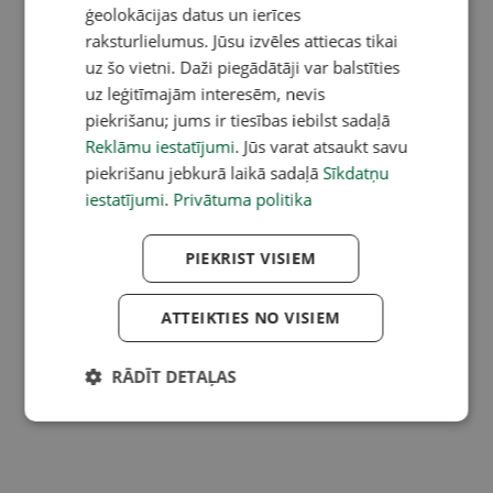
ģeolokācijas datus un ierīces
raksturlielumus. Jūsu izvēles attiecas tikai
uz šo vietni. Daži piegādātāji var balstīties
uz leģitīmajām interesēm, nevis
piekrišanu; jums ir tiesības iebilst sadaļā
Reklāmu iestatījumi
. Jūs varat atsaukt savu
piekrišanu jebkurā laikā sadaļā
Sīkdatņu
iestatījumi
.
Privātuma politika
PIEKRIST VISIEM
ATTEIKTIES NO VISIEM
RĀDĪT DETAĻAS