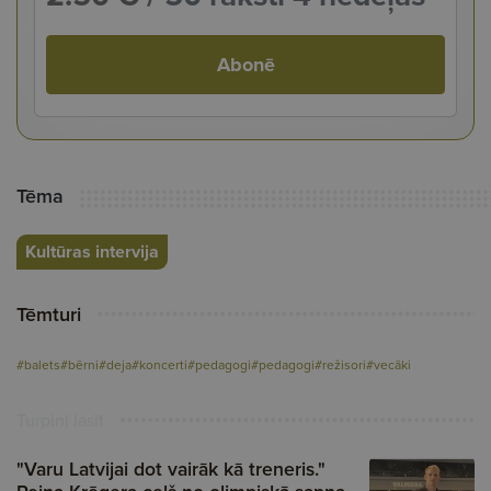
Abonē
Tēma
Kultūras intervija
Tēmturi
#balets
#bērni
#deja
#koncerti
#pedagogi
#pedagogi
#režisori
#vecāki
Turpini lasīt
"Varu Latvijai dot vairāk kā treneris."