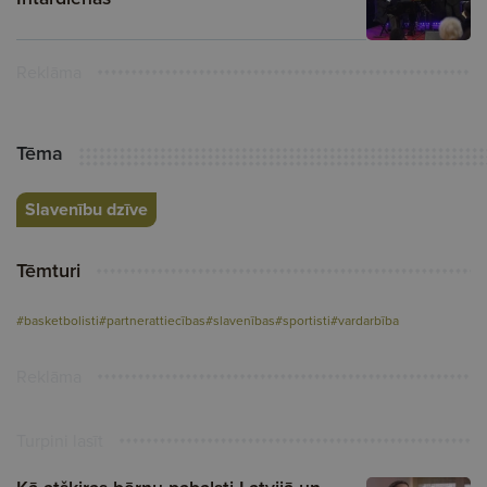
Reklāma
Tēma
Slavenību dzīve
Tēmturi
#basketbolisti
#partnerattiecības
#slavenības
#sportisti
#vardarbība
Reklāma
Turpini lasīt