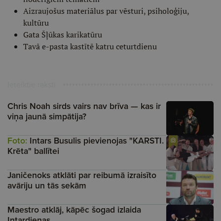
Aizraujošus materiālus par vēsturi, psiholoģiju,
kultūru
Gata Šļūkas karikatūru
Tavā e-pasta kastītē katru ceturtdienu
Ieteiktie raksti
Chris Noah sirds vairs nav brīva — kas ir
viņa jaunā simpātija?
Foto:
Intars Busulis pievienojas "KARSTI.
Krēta" ballītei
Janičenoks atklāti par reibumā izraisīto
avāriju un tās sekām
Maestro atklāj, kāpēc šogad izlaida
Intardienas