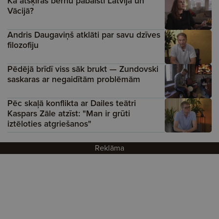
Kā atšķiras bērnu pabalsti Latvijā un
Vācijā?
Andris Daugaviņš atklāti par savu dzīves
filozofiju
Pēdējā brīdī viss sāk brukt — Zundovski
saskaras ar negaidītām problēmām
Pēc skaļā konflikta ar Dailes teātri
Kaspars Zāle atzīst: "Man ir grūti
iztēloties atgriešanos"
Reklāma