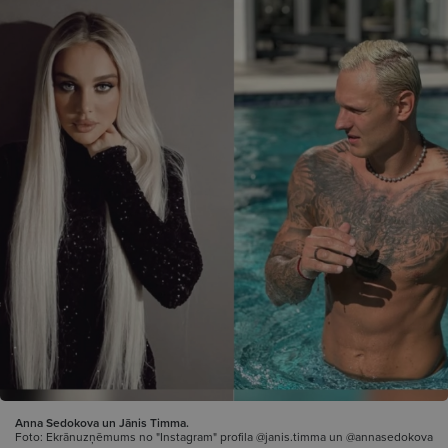
Anna Sedokova un Jānis Timma.
Foto: Ekrānuzņēmums no "Instagram" profila @janis.timma un @annasedokova