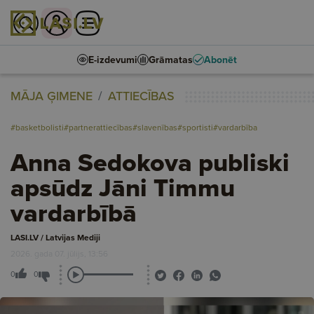
E-izdevumi
Grāmatas
Abonēt
MĀJA ĢIMENE
ATTIECĪBAS
#basketbolisti
#partnerattiecības
#slavenības
#sportisti
#vardarbība
Anna Sedokova publiski
apsūdz Jāni Timmu
vardarbībā
LASI.LV / Latvijas Mediji
2026. gada 07. jūlijs, 13:56
0
0