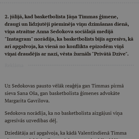
2. jūlijā, kad basketbolista Jāņa Timmas ģimene,
draugi un līdzjutēji pieminēja viņu dzimšanas dienā,
viņa atraitne Anna Sedokova sociālajā medijā
"Instagram" norādīja, ka basketbolists bijis agresīvs, kā
arī apgalvoja, ka vienā no konflikta epizodēm viņš
viņai draudējis ar nazi, vēsta žurnāls "Privātā Dzīve".
Reklāma
Uz Sedokovas pausto vēlāk reaģēja gan Timmas pirmā
sieva Sana Oša, gan basketbolista ģimenes advokāte
Margarita Gavrilova.
Sedokova norādīja, ka no basketbolista aizgājusi viņa
agresīvās uzvedības dēļ.
Dziedātāja arī apgalvoja, ka kādā Valentīndienā Timma