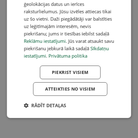
ģeolokācijas datus un ierīces
raksturlielumus. Jūsu izvēles attiecas tikai
uz šo vietni. Daži piegādātāji var balstīties
uz leģitīmajām interesēm, nevis
piekrišanu; jums ir tiesības iebilst sadaļā
Reklāmu iestatījumi
. Jūs varat atsaukt savu
piekrišanu jebkurā laikā sadaļā
Sīkdatņu
iestatījumi
.
Privātuma politika
PIEKRIST VISIEM
ATTEIKTIES NO VISIEM
RĀDĪT DETAĻAS