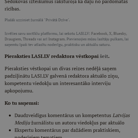
Sedokovas izteikumus raksturoja kā daļu no pārdomātas
rīcības.
Plašāk uzziniet žurnālā "Privātā Dzīve".
Izvēlies savu soctīklu platformu, lai sekotu LASI.LV:
Facebook
,
X
,
Bluesky
,
Draugiem
,
Threads
vai arī
Instagram
. Pievienojies mūsu lasītāju pulkam, lai
saņemtu īpaši tev atlasītu noderīgu, praktisku un aktuālu saturu.
Pieraksties LASI.LV redaktora vēstkopai
šeit
.
Pieraksties vēstkopai un divas reizes nedēļā saņem
padziļinātu LASI.LV galvenā redaktora aktuālo ziņu,
kompetentu viedokļu un interesantāko interviju
apkopojumu.
Ko tu saņemsi:
Daudzveidīgus komentārus un kompetentus
Latvijas
Mediju
žurnālistu un autoru viedokļus par aktuālo
Ekspertu komentārus par dažādiem praktiskiem,
noderīgiem tematiem