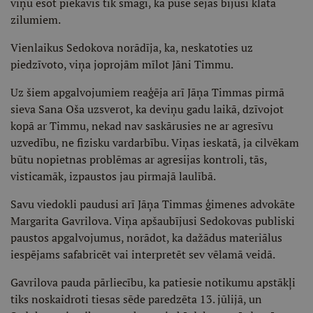
viņu esot piekāvis tik smagi, ka puse sejas bijusi klāta
zilumiem.
Vienlaikus Sedokova norādīja, ka, neskatoties uz
piedzīvoto, viņa joprojām mīlot Jāni Timmu.
Uz šiem apgalvojumiem reaģēja arī Jāņa Timmas pirmā
sieva Sana Oša uzsverot, ka deviņu gadu laikā, dzīvojot
kopā ar Timmu, nekad nav saskārusies ne ar agresīvu
uzvedību, ne fizisku vardarbību. Viņas ieskatā, ja cilvēkam
būtu nopietnas problēmas ar agresijas kontroli, tās,
visticamāk, izpaustos jau pirmajā laulībā.
Savu viedokli paudusi arī Jāņa Timmas ģimenes advokāte
Margarita Gavrilova. Viņa apšaubījusi Sedokovas publiski
paustos apgalvojumus, norādot, ka dažādus materiālus
iespējams safabricēt vai interpretēt sev vēlamā veidā.
Gavrilova pauda pārliecību, ka patiesie notikumu apstākļi
tiks noskaidroti tiesas sēde paredzēta 13. jūlijā, un