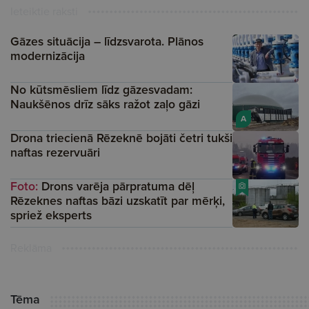
Ieteiktie raksti
Gāzes situācija – līdzsvarota. Plānos
modernizācija
No kūtsmēsliem līdz gāzesvadam:
Naukšēnos drīz sāks ražot zaļo gāzi
A
Drona triecienā Rēzeknē bojāti četri tukši
naftas rezervuāri
Foto:
Drons varēja pārpratuma dēļ
Rēzeknes naftas bāzi uzskatīt par mērķi,
spriež eksperts
Reklāma
Tēma