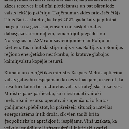
gāzes rezerves ir pilnīgi pietiekamas un pat pārsniedz
valsts iekšējo patēriņu. Uzņēmuma valdes priekšsēdētājs
Uldis Bariss skaidro, ka kopš 2022. gada Latvija pilnībā
pārgājusi uz gāzes saņemšanu no sašķidrinātās
dabasgāzes termināļiem, izmantojot piegādes no
Norvēģijas un ASV caur savienojumiem ar Poliju un
Lietuvu. Tas ir būtiski stiprinājis visas Baltijas un Somijas
reģiona enerģētisko neatkarību, jo krātuvē glabājas
kaimiņvalstu kopējie resursi.
Klimata un enerģētikas ministrs Kaspars Melnis apliecina
valsts gatavību iespējamām krīzes situācijām, uzsverot, ka
tieši Inčukalnā tiek uzturētas valsts stratēģiskās rezerves.
Ministrs pauž pārliecību, ka ir izstrādāti vairāki
mehānismi resursu operatīvai saņemšanai ārkārtas
gadījumos, piebilstot, ka pašreizējā situācijā Latvijas
energosistēma ir tik droša, cik vien tas šī brīža
ģeopolitiskajos apstākļos ir iespējams. Viņš uzskata, ka
veiktie ieguldījumi infrastruktūrā ir kritiski svarīgi