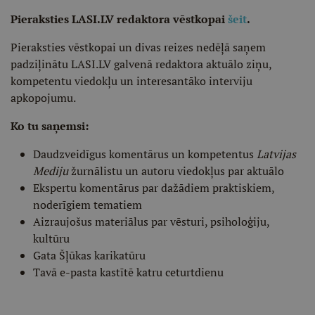
Pieraksties LASI.LV redaktora vēstkopai
šeit
.
Pieraksties vēstkopai un divas reizes nedēļā saņem
padziļinātu LASI.LV galvenā redaktora aktuālo ziņu,
kompetentu viedokļu un interesantāko interviju
apkopojumu.
Ko tu saņemsi:
Daudzveidīgus komentārus un kompetentus
Latvijas
Mediju
žurnālistu un autoru viedokļus par aktuālo
Ekspertu komentārus par dažādiem praktiskiem,
noderīgiem tematiem
Aizraujošus materiālus par vēsturi, psiholoģiju,
kultūru
Gata Šļūkas karikatūru
Tavā e-pasta kastītē katru ceturtdienu