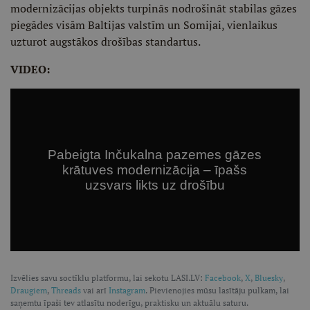
modernizācijas objekts turpinās nodrošināt stabilas gāzes
piegādes visām Baltijas valstīm un Somijai, vienlaikus
uzturot augstākos drošības standartus.
VIDEO:
Izvēlies savu soctīklu platformu, lai sekotu LASI.LV:
Facebook
,
X
,
Bluesky
,
Draugiem
,
Threads
vai arī
Instagram
. Pievienojies mūsu lasītāju pulkam, lai
saņemtu īpaši tev atlasītu noderīgu, praktisku un aktuālu saturu.