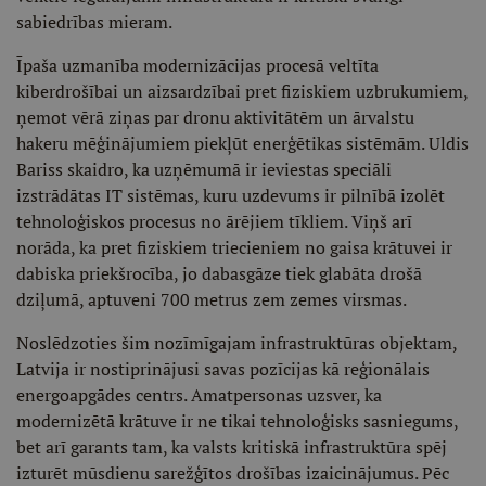
sabiedrības mieram.
Īpaša uzmanība modernizācijas procesā veltīta
kiberdrošībai un aizsardzībai pret fiziskiem uzbrukumiem,
ņemot vērā ziņas par dronu aktivitātēm un ārvalstu
hakeru mēģinājumiem piekļūt enerģētikas sistēmām. Uldis
Bariss skaidro, ka uzņēmumā ir ieviestas speciāli
izstrādātas IT sistēmas, kuru uzdevums ir pilnībā izolēt
tehnoloģiskos procesus no ārējiem tīkliem. Viņš arī
norāda, ka pret fiziskiem triecieniem no gaisa krātuvei ir
dabiska priekšrocība, jo dabasgāze tiek glabāta drošā
dziļumā, aptuveni 700 metrus zem zemes virsmas.
Noslēdzoties šim nozīmīgajam infrastruktūras objektam,
Latvija ir nostiprinājusi savas pozīcijas kā reģionālais
energoapgādes centrs. Amatpersonas uzsver, ka
modernizētā krātuve ir ne tikai tehnoloģisks sasniegums,
bet arī garants tam, ka valsts kritiskā infrastruktūra spēj
izturēt mūsdienu sarežģītos drošības izaicinājumus. Pēc