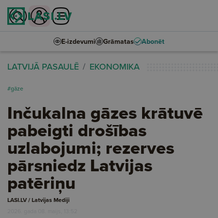
E-izdevumi
Grāmatas
Abonēt
LATVIJĀ PASAULĒ
EKONOMIKA
#gāze
Inčukalna gāzes krātuvē
pabeigti drošības
uzlabojumi; rezerves
pārsniedz Latvijas
patēriņu
LASI.LV / Latvijas Mediji
2026. gada 08. maijs, 13:52