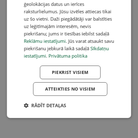
ģeolokācijas datus un ierīces
raksturlielumus. Jūsu izvēles attiecas tikai
uz šo vietni. Daži piegādātāji var balstīties
uz leģitīmajām interesēm, nevis
piekrišanu; jums ir tiesības iebilst sadaļā
Reklāmu iestatījumi
. Jūs varat atsaukt savu
piekrišanu jebkurā laikā sadaļā
Sīkdatņu
iestatījumi
.
Privātuma politika
PIEKRIST VISIEM
ATTEIKTIES NO VISIEM
RĀDĪT DETAĻAS