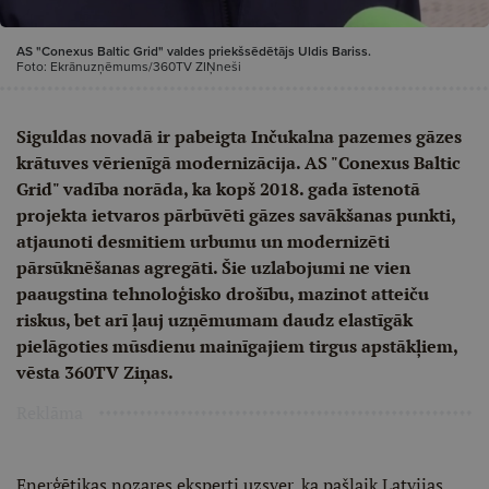
AS "Conexus Baltic Grid" valdes priekšsēdētājs Uldis Bariss.
Foto: Ekrānuzņēmums/360TV ZIŅneši
Siguldas novadā ir pabeigta Inčukalna pazemes gāzes
krātuves vērienīgā modernizācija. AS "Conexus Baltic
Grid" vadība norāda, ka kopš 2018. gada īstenotā
projekta ietvaros pārbūvēti gāzes savākšanas punkti,
atjaunoti desmitiem urbumu un modernizēti
pārsūknēšanas agregāti. Šie uzlabojumi ne vien
paaugstina tehnoloģisko drošību, mazinot atteiču
riskus, bet arī ļauj uzņēmumam daudz elastīgāk
pielāgoties mūsdienu mainīgajiem tirgus apstākļiem,
vēsta 360TV Ziņas.
Reklāma
Enerģētikas nozares eksperti uzsver, ka pašlaik Latvijas