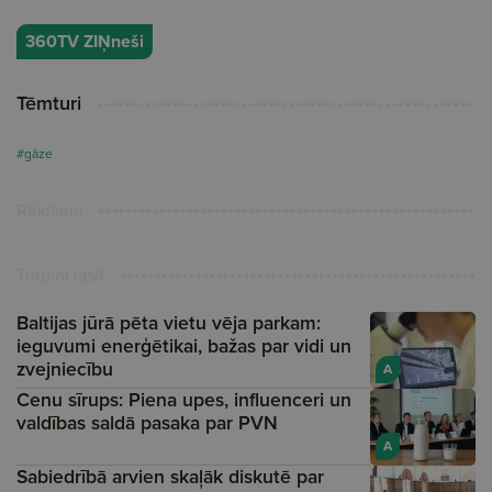
360TV ZIŅneši
Tēmturi
#gāze
Reklāma
Turpini lasīt
Baltijas jūrā pēta vietu vēja parkam:
ieguvumi enerģētikai, bažas par vidi un
zvejniecību
A
Cenu sīrups: Piena upes, influenceri un
valdības saldā pasaka par PVN
A
Sabiedrībā arvien skaļāk diskutē par