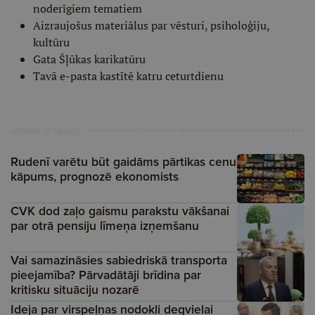
noderīgiem tematiem
Aizraujošus materiālus par vēsturi, psiholoģiju,
kultūru
Gata Šļūkas karikatūru
Tavā e-pasta kastītē katru ceturtdienu
Ieteiktie raksti
Rudenī varētu būt gaidāms pārtikas cenu
kāpums, prognozē ekonomists
CVK dod zaļo gaismu parakstu vākšanai
par otrā pensiju līmeņa izņemšanu
Vai samazināsies sabiedriskā transporta
pieejamība? Pārvadātāji brīdina par
kritisku situāciju nozarē
Ideja par virspeļņas nodokli degvielai