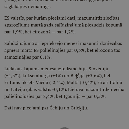
saglabājies nemainīgs.
ES valstīs, par kurām pieejami dati, mazumtirdzniecības
apgrozījums martā gada salīdzinājumā pieaudzis kopumā
par 1,9%, bet eirozonā — par 1,2%.
Salīdzinājumā ar iepriekšējo mēnesi mazumtirdzniecības
apmērs martā ES palielinājies par 0,3%, bet eirozonā tas
samazinājies par 0,1%.
Lielākais kāpums mēneša izteiksmē bijis Slovēnijā
(+4,3%), Luksemburgā (+4%) un Beļģijā (+3,6%), bet
kritums fiksēts Vācijā (-2,1%), Maltā (-0,4%), kā arī Itālijā
un Latvijā (abās valstīs -0,1%). Lietuvā mazumtirdzniecība
palielinājusies par 2,4%, bet Igaunijā — par 0,5%.
Dati nav pieejami par Čehiju un Grieķiju.