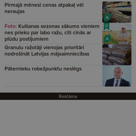
Pirmajā mēnesī cenas atpakaļ vēl
neraujas
A
Foto:
Kulšanas sezonas sākums vieniem
nes prieku par labo ražu, citi cīnās ar
plūdu postījumiem
A
Granulu ražotāji vienojas prioritāri
nodrošināt Latvijas mājsaimniecības
Pāternieku robežpunktu neslēgs
Reklāma