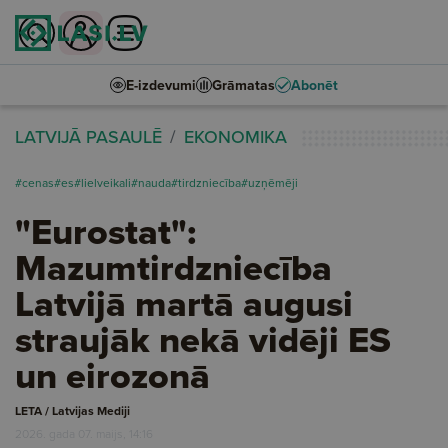
E-izdevumi
Grāmatas
Abonēt
LATVIJĀ PASAULĒ
EKONOMIKA
#cenas
#es
#lielveikali
#nauda
#tirdzniecība
#uzņēmēji
"Eurostat":
Mazumtirdzniecība
Latvijā martā augusi
straujāk nekā vidēji ES
un eirozonā
LETA / Latvijas Mediji
2026. gada 07. maijs, 14:16