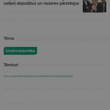
sašķeļ deputātus un nozares pārstāvjus
Reklāma
Tēma
Uzņēmējdarbība
Tēmturi
#cenas
#es
#lielveikali
#nauda
#tirdzniecība
#uzņēmēji
Reklāma
Turpini lasīt