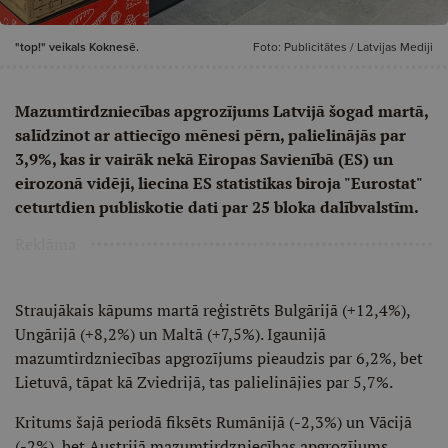
"top!" veikals Koknesē.
Foto: Publicitātes / Latvijas Mediji
Mazumtirdzniecības apgrozījums Latvijā šogad martā,
salīdzinot ar attiecīgo mēnesi pērn, palielinājās par
3,9%, kas ir vairāk nekā Eiropas Savienībā (ES) un
eirozonā vidēji, liecina ES statistikas biroja "Eurostat"
ceturtdien publiskotie dati par 25 bloka dalībvalstīm.
Reklāma
Straujākais kāpums martā reģistrēts Bulgārijā (+12,4%),
Ungārijā (+8,2%) un Maltā (+7,5%). Igaunijā
mazumtirdzniecības apgrozījums pieaudzis par 6,2%, bet
Lietuvā, tāpat kā Zviedrijā, tas palielinājies par 5,7%.
Kritums šajā periodā fiksēts Rumānijā (-2,3%) un Vācijā
(-2%), bet Austrijā mazumtirdzniecības apgrozījums