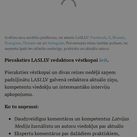
Izvēlies savu soctīklu platformu, lai sekotu LASI.LV:
Facebook
,
X
,
Bluesky
,
Draugiem
,
Threads
vai arī
Instagram
. Pievienojies mūsu lasītāju pulkam, lai
saņemtu īpaši tev atlasītu noderīgu, praktisku un aktuālu saturu.
Pieraksties LASI.LV redaktora vēstkopai
šeit
.
Pieraksties vēstkopai un divas reizes nedēļā saņem
padziļinātu LASI.LV galvenā redaktora aktuālo ziņu,
kompetentu viedokļu un interesantāko interviju
apkopojumu.
Ko tu saņemsi:
Daudzveidīgus komentārus un kompetentus
Latvijas
Mediju
žurnālistu un autoru viedokļus par aktuālo
Ekspertu komentārus par dažādiem praktiskiem,