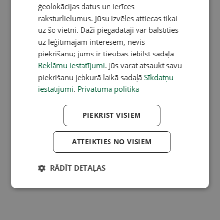
ģeolokācijas datus un ierīces
raksturlielumus. Jūsu izvēles attiecas tikai
uz šo vietni. Daži piegādātāji var balstīties
uz leģitīmajām interesēm, nevis
piekrišanu; jums ir tiesības iebilst sadaļā
Reklāmu iestatījumi
. Jūs varat atsaukt savu
piekrišanu jebkurā laikā sadaļā
Sīkdatņu
iestatījumi
.
Privātuma politika
PIEKRIST VISIEM
ATTEIKTIES NO VISIEM
RĀDĪT DETAĻAS