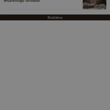
iedzīvotāju drošībā
Reklāma