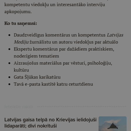
kompetentu viedokļu un interesantāko interviju
apkopojumu.
Ko tu saņemsi:
Daudzveidīgus komentārus un kompetentus
Latvijas
Mediju
žurnālistu un autoru viedokļus par aktuālo
Ekspertu komentārus par dažādiem praktiskiem,
noderīgiem tematiem
Aizraujošus materiālus par vēsturi, psiholoģiju,
kultūru
Gata Šļūkas karikatūru
Tavā e-pasta kastītē katru ceturtdienu
Ieteiktie raksti
Latvijas gaisa telpā no Krievijas ielidojuši
lidaparāti; divi nokrituši