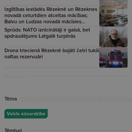
Izglītības iestādēs Rēzeknē un Rēzeknes
novadā ceturtdien atceltas mācības;
Balvu un Ludzas novadā mācīsies
attālināti
Sprūds: NATO iznīcinātāji ir gaisā, bet
apdraudējums Latgalē turpinās
Drona triecienā Rēzeknē bojāti četri tukši
naftas rezervuāri
Reklāma
Tēma
Valsts aizsardzība
Tēmturi