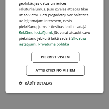
ģeolokācijas datus un ierīces
raksturlielumus. Jūsu izvēles attiecas tikai
uz šo vietni. Daži piegādātāji var balstīties
uz leģitīmajām interesēm, nevis
piekrišanu; jums ir tiesības iebilst sadaļā
Reklāmu iestatījumi
. Jūs varat atsaukt savu
piekrišanu jebkurā laikā sadaļā
Sīkdatņu
iestatījumi
.
Privātuma politika
PIEKRIST VISIEM
ATTEIKTIES NO VISIEM
RĀDĪT DETAĻAS