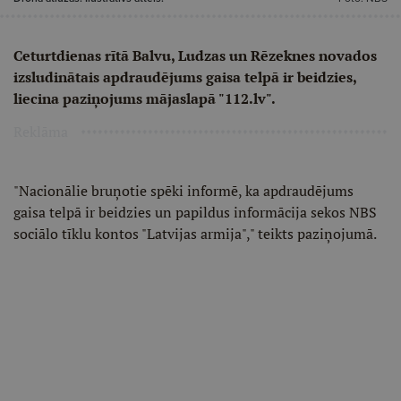
Ceturtdienas rītā Balvu, Ludzas un Rēzeknes novados
izsludinātais apdraudējums gaisa telpā ir beidzies,
liecina paziņojums mājaslapā "112.lv".
Reklāma
"Nacionālie bruņotie spēki informē, ka apdraudējums
gaisa telpā ir beidzies un papildus informācija sekos NBS
sociālo tīklu kontos "Latvijas armija"," teikts paziņojumā.