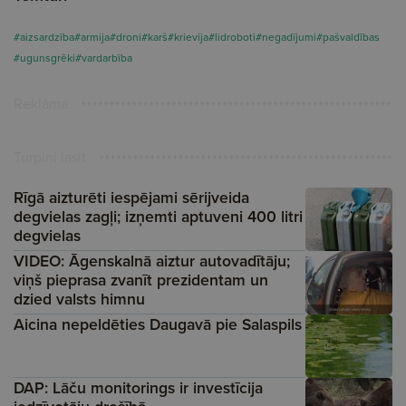
#aizsardzība
#armija
#droni
#karš
#krievija
#lidroboti
#negadījumi
#pašvaldības
#ugunsgrēki
#vardarbība
Reklāma
Turpini lasīt
Rīgā aizturēti iespējami sērijveida
degvielas zagļi; izņemti aptuveni 400 litri
degvielas
VIDEO: Āgenskalnā aiztur autovadītāju;
viņš pieprasa zvanīt prezidentam un
dzied valsts himnu
Aicina nepeldēties Daugavā pie Salaspils
DAP: Lāču monitorings ir investīcija