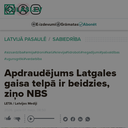
E-izdevumi
Grāmatas
Abonēt
LATVIJĀ PASAULĒ
SABIEDRĪBA
#aizsardzība
#armija
#droni
#karš
#krievija
#lidroboti
#negadījumi
#pašvaldības
#ugunsgrēki
#vardarbība
Apdraudējums Latgales
gaisa telpā ir beidzies,
ziņo NBS
LETA / Latvijas Mediji
2026. gada 07. maijs, 08:50
0
0