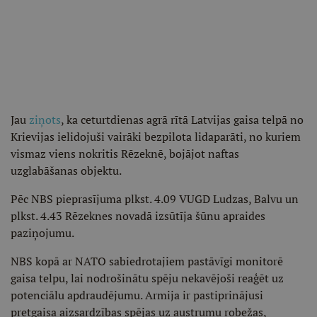
Jau
ziņots
, ka ceturtdienas agrā rītā Latvijas gaisa telpā no
Krievijas ielidojuši vairāki bezpilota lidaparāti, no kuriem
vismaz viens nokritis Rēzeknē, bojājot naftas
uzglabāšanas objektu.
Pēc NBS pieprasījuma plkst. 4.09 VUGD Ludzas, Balvu un
plkst. 4.43 Rēzeknes novadā izsūtīja šūnu apraides
paziņojumu.
NBS kopā ar NATO sabiedrotajiem pastāvīgi monitorē
gaisa telpu, lai nodrošinātu spēju nekavējoši reaģēt uz
potenciālu apdraudējumu. Armija ir pastiprinājusi
pretgaisa aizsardzības spējas uz austrumu robežas,