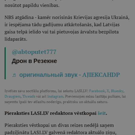
nosūtot papildu vienības.
NBS atgādina - kamēr norisinās Krievijas agresija Ukrainā,
ir iespējama tādu gadījumu atkārtošanās, kad Latvijas
gaisa telpā ielido vai tai pietuvojas ārvalstu bezpilota
lidaparāts.
@abtoputet777
Дрон в Резекне
♬ оригинальный звук - AJIEKCAHDP
Izvēlies savu soctīklu platformu, lai sekotu LASI.LV:
Facebook
,
X
,
Bluesky
,
Draugiem
,
Threads
vai arī
Instagram
. Pievienojies mūsu lasītāju pulkam, lai
saņemtu īpaši tev atlasītu noderīgu, praktisku un aktuālu saturu.
Pieraksties LASI.LV redaktora vēstkopai
šeit
.
Pieraksties vēstkopai un divas reizes nedēļā saņem
padziļinātu LASI.LV galvenā redaktora aktuālo ziņu,