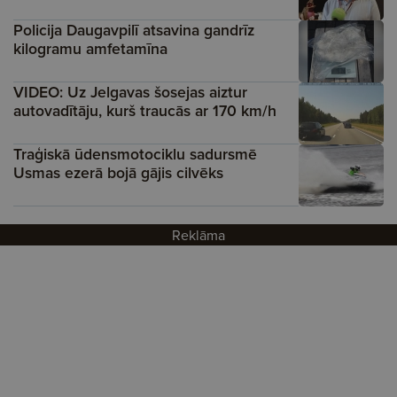
Policija Daugavpilī atsavina gandrīz
kilogramu amfetamīna
VIDEO: Uz Jelgavas šosejas aiztur
autovadītāju, kurš traucās ar 170 km/h
Traģiskā ūdensmotociklu sadursmē
Usmas ezerā bojā gājis cilvēks
Reklāma