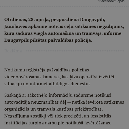
"Facebook" lapas
Otrdienas, 28. aprīļa, pēcpusdienā Daugavpilī,
Jaunbūves apkaimē noticis ceļu satiksmes negadījums,
kurā sadūrās vieglā automašīna un tramvajs, informē
Daugavpils pilsētas pašvaldības policija.
Reklāma
Notikumu reģistrēja pašvaldības policijas
videonovērošanas kameras, kas ļāva operatīvi izvērtēt
situāciju un informēt atbildīgos dienestus.
Saskaņā ar sākotnējo informāciju sadursme notikusi
autovadītāja neuzmanības dēļ — netika ievērota satiksmes
organizācija un tramvaja kustības priekšrocības.
Negadījuma apstākļi vēl tiek precizēti, un iesaistītās
institūcijas turpina darbu pie notikušā izvērtēšanas.