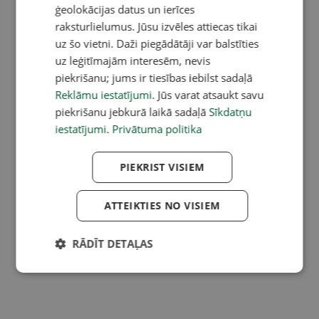
ģeolokācijas datus un ierīces
raksturlielumus. Jūsu izvēles attiecas tikai
uz šo vietni. Daži piegādātāji var balstīties
uz leģitīmajām interesēm, nevis
piekrišanu; jums ir tiesības iebilst sadaļā
Reklāmu iestatījumi
. Jūs varat atsaukt savu
piekrišanu jebkurā laikā sadaļā
Sīkdatņu
iestatījumi
.
Privātuma politika
PIEKRIST VISIEM
ATTEIKTIES NO VISIEM
RĀDĪT DETAĻAS