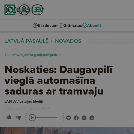
E-izdevumi
Grāmatas
Abonēt
LATVIJĀ PASAULĒ
NOVADOS
#auto
#avārijas
#negadījumi
#policija
Noskaties: Daugavpilī
vieglā automašīna
saduras ar tramvaju
LASI.LV / Latvijas Mediji
2026. gada 30. aprīlis, 08:08
0
0