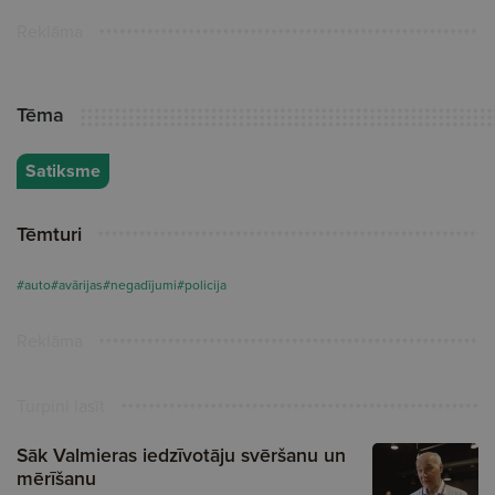
Reklāma
Tēma
Satiksme
Tēmturi
#auto
#avārijas
#negadījumi
#policija
Reklāma
Turpini lasīt
Sāk Valmieras iedzīvotāju svēršanu un
mērīšanu