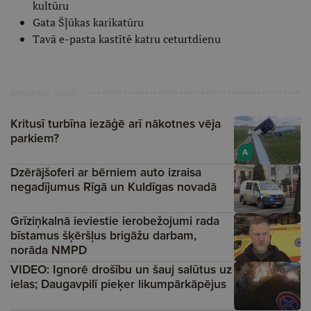
kultūru
Gata Šļūkas karikatūru
Tavā e-pasta kastītē katru ceturtdienu
Ieteiktie raksti
Kritusī turbīna iezāģē arī nākotnes vēja
parkiem?
A
Dzērājšoferi ar bērniem auto izraisa
negadījumus Rīgā un Kuldīgas novadā
Grīziņkalnā ieviestie ierobežojumi rada
bīstamus šķēršļus brigāžu darbam,
norāda NMPD
VIDEO: Ignorē drošību un šauj salūtus uz
ielas; Daugavpilī pieķer likumpārkāpējus