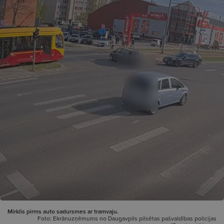
Mirklis pirms auto sadursmes ar tramvaju.
Foto: Ekrānuzņēmums no Daugavpils pilsētas pašvaldības policijas