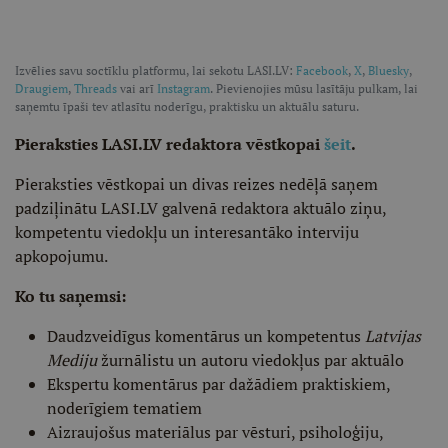
Izvēlies savu soctīklu platformu, lai sekotu LASI.LV:
Facebook
,
X
,
Bluesky
,
Draugiem
,
Threads
vai arī
Instagram
. Pievienojies mūsu lasītāju pulkam, lai
saņemtu īpaši tev atlasītu noderīgu, praktisku un aktuālu saturu.
Pieraksties LASI.LV redaktora vēstkopai
šeit
.
Pieraksties vēstkopai un divas reizes nedēļā saņem
padziļinātu LASI.LV galvenā redaktora aktuālo ziņu,
kompetentu viedokļu un interesantāko interviju
apkopojumu.
Ko tu saņemsi:
Daudzveidīgus komentārus un kompetentus
Latvijas
Mediju
žurnālistu un autoru viedokļus par aktuālo
Ekspertu komentārus par dažādiem praktiskiem,
noderīgiem tematiem
Aizraujošus materiālus par vēsturi, psiholoģiju,