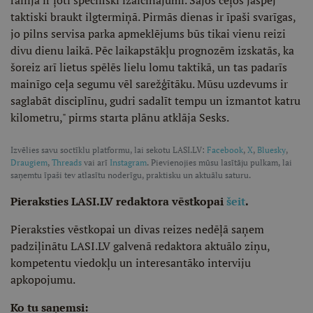
rallijā ir ļoti specifiski izaicinājumi. Šajos ceļos jāspēj
taktiski braukt ilgtermiņā. Pirmās dienas ir īpaši svarīgas,
jo pilns servisa parka apmeklējums būs tikai vienu reizi
divu dienu laikā. Pēc laikapstākļu prognozēm izskatās, ka
šoreiz arī lietus spēlēs lielu lomu taktikā, un tas padarīs
mainīgo ceļa segumu vēl sarežģītāku. Mūsu uzdevums ir
saglabāt disciplīnu, gudri sadalīt tempu un izmantot katru
kilometru," pirms starta plānu atklāja Sesks.
Izvēlies savu soctīklu platformu, lai sekotu LASI.LV:
Facebook
,
X
,
Bluesky
,
Draugiem
,
Threads
vai arī
Instagram
. Pievienojies mūsu lasītāju pulkam, lai
saņemtu īpaši tev atlasītu noderīgu, praktisku un aktuālu saturu.
Pieraksties LASI.LV redaktora vēstkopai
šeit
.
Pieraksties vēstkopai un divas reizes nedēļā saņem
padziļinātu LASI.LV galvenā redaktora aktuālo ziņu,
kompetentu viedokļu un interesantāko interviju
apkopojumu.
Ko tu saņemsi: