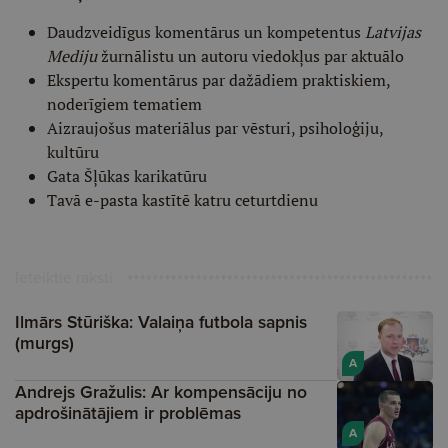
Daudzveidīgus komentārus un kompetentus
Latvijas
Mediju
žurnālistu un autoru viedokļus par aktuālo
Ekspertu komentārus par dažādiem praktiskiem,
noderīgiem tematiem
Aizraujošus materiālus par vēsturi, psiholoģiju,
kultūru
Gata Šļūkas karikatūru
Tavā e-pasta kastītē katru ceturtdienu
Ieteiktie raksti
Ilmārs Stūriška: Valaiņa futbola sapnis
(murgs)
A
Andrejs Gražulis: Ar kompensāciju no
apdrošinātājiem ir problēmas
A