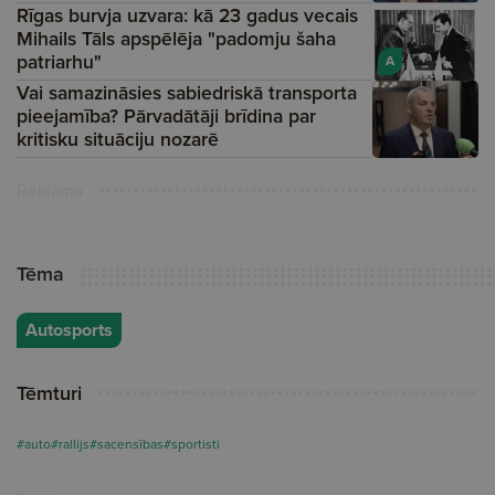
Rīgas burvja uzvara: kā 23 gadus vecais
Mihails Tāls apspēlēja "padomju šaha
patriarhu"
A
Vai samazināsies sabiedriskā transporta
pieejamība? Pārvadātāji brīdina par
kritisku situāciju nozarē
Reklāma
Tēma
Autosports
Tēmturi
#auto
#rallijs
#sacensības
#sportisti