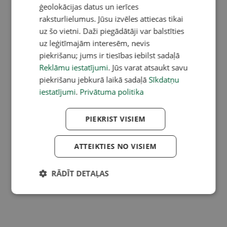
ģeolokācijas datus un ierīces
raksturlielumus. Jūsu izvēles attiecas tikai
uz šo vietni. Daži piegādātāji var balstīties
uz leģitīmajām interesēm, nevis
piekrišanu; jums ir tiesības iebilst sadaļā
Reklāmu iestatījumi
. Jūs varat atsaukt savu
piekrišanu jebkurā laikā sadaļā
Sīkdatņu
iestatījumi
.
Privātuma politika
PIEKRIST VISIEM
ATTEIKTIES NO VISIEM
RĀDĪT DETAĻAS