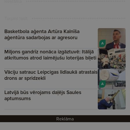
Reklāma
Turpini lasīt
Basketbola aģenta Artūra Kalnīša
aģentūra sadarbojas ar agresoru
A
Miljons gandrīz nonāca izgāztuvē: Itālijā
atkritumos atrod laimējušu loterijas biļeti
Vāciju satrauc Leipcigas lidlaukā atrastais
drons ar spridzekli
A
Latvijā būs vērojams daļējs Saules
aptumsums
Reklāma