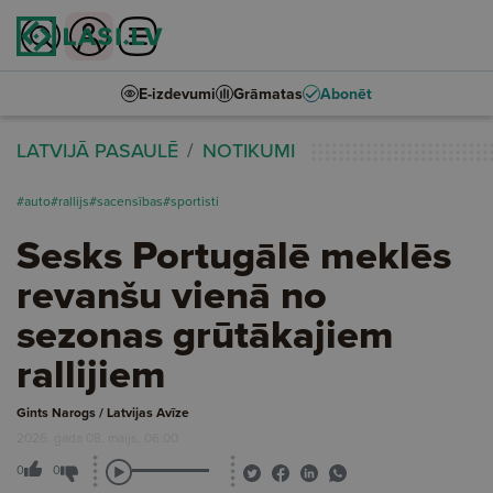
E-izdevumi
Grāmatas
Abonēt
LATVIJĀ PASAULĒ
NOTIKUMI
#auto
#rallijs
#sacensības
#sportisti
Sesks Portugālē meklēs
revanšu vienā no
sezonas grūtākajiem
rallijiem
Gints Narogs / Latvijas Avīze
2026. gada 08. maijs, 06:00
0
0