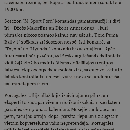
sacensību režīmā, bet kopā ar pārbraucieniem sanāk teju
1900 km.
Šosezon "M-Sport Ford" komandas pamatbraucēji ir divi
īri – Džošs Makerlīns un Džons Ārmstrongs –, kuri
pirmajos piecos posmos kalnus nav gāzuši. "Ford Puma
Rally 1" spēkrats arī šosezon nespēj īsti konkurēt ar
"Toyota" un "Hyundai" komandu braucamajiem, tāpēc
interesanti būs pavērot, vai Seska atgriešanās dalībnieku
vidū šajā ziņā ko mainīs. Vismaz oficiālajos treniņos
latviešu ekipāža bija daudzsološi ātra, sasniedzot ceturto
labāko kontrollaiku un esot vairāk nekā sekundi priekšā
jau minētajiem īriem.
Portugāles rallijs allaž bijis izaicinājumu pilns, un
eksperti to sauc par vienām no ikoniskākajām sacīkstēm
pasaules čempionāta kalendārā. Mūsējie tur brauca arī
pērn, taču jau otrajā "dopā" pārsita riepu un uz augstām
vietām kopvērtējumā vairs nepretendēja. "Portugāles