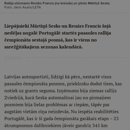
Rallija stūrmanis Renārs Francis (no kreisās) un pilots Mārtiņš Sesks.
Foto: Jānis Asaris/LETA
Liepājnieki Mārtiņš Sesks un Renārs Francis šajā
nedēļas nogalē Portugālē startēs pasaules rallija
čempionāta sestajā posmā, kas ir viens no
sarežģītākajiem sezonas kalendārā.
Reklāma
Latvijas autosportisti, līdzīgi kā pērn, nestartē visos
pasaules čempionāta posmos, priekšroku dodot tiem, kas
notiek uz grants seguma. Izņēmums bija ziemas rallijs
Zviedrijā, kurā Seska automašīnai jau no pirmajiem
posmiem bija lielas problēmas ar riepām, tāpēc par
augstām vietām cīņa neizdevās. Nu iespēja reabilitēties
Portugālē, kas ir šī gada čempionāta garākais etaps – 23
ātrumposmos dalībniekiem jāveic gandrīz 345 km