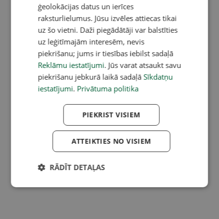
ģeolokācijas datus un ierīces
raksturlielumus. Jūsu izvēles attiecas tikai
uz šo vietni. Daži piegādātāji var balstīties
uz leģitīmajām interesēm, nevis
piekrišanu; jums ir tiesības iebilst sadaļā
Reklāmu iestatījumi
. Jūs varat atsaukt savu
piekrišanu jebkurā laikā sadaļā
Sīkdatņu
iestatījumi
.
Privātuma politika
PIEKRIST VISIEM
ATTEIKTIES NO VISIEM
RĀDĪT DETAĻAS