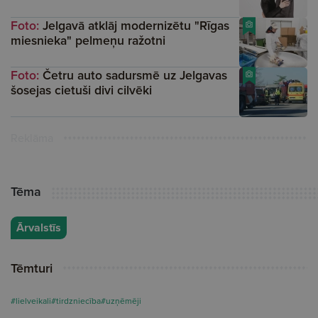
Foto:
Jelgavā atklāj modernizētu "Rīgas
miesnieka" pelmeņu ražotni
Foto:
Četru auto sadursmē uz Jelgavas
šosejas cietuši divi cilvēki
Reklāma
Tēma
Ārvalstīs
Tēmturi
#lielveikali
#tirdzniecība
#uzņēmēji