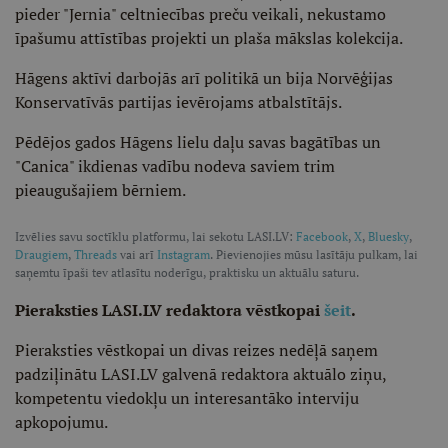
pieder "Jernia" celtniecības preču veikali, nekustamo
īpašumu attīstības projekti un plaša mākslas kolekcija.
Hāgens aktīvi darbojās arī politikā un bija Norvēģijas
Konservatīvās partijas ievērojams atbalstītājs.
Pēdējos gados Hāgens lielu daļu savas bagātības un
"Canica" ikdienas vadību nodeva saviem trim
pieaugušajiem bērniem.
Izvēlies savu soctīklu platformu, lai sekotu LASI.LV:
Facebook
,
X
,
Bluesky
,
Draugiem
,
Threads
vai arī
Instagram
. Pievienojies mūsu lasītāju pulkam, lai
saņemtu īpaši tev atlasītu noderīgu, praktisku un aktuālu saturu.
Pieraksties LASI.LV redaktora vēstkopai
šeit
.
Pieraksties vēstkopai un divas reizes nedēļā saņem
padziļinātu LASI.LV galvenā redaktora aktuālo ziņu,
kompetentu viedokļu un interesantāko interviju
apkopojumu.