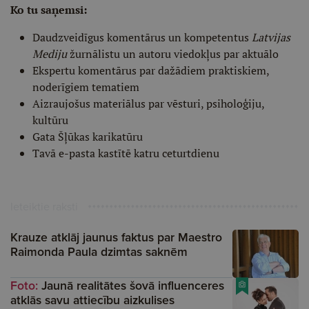
Ko tu saņemsi:
Daudzveidīgus komentārus un kompetentus
Latvijas
Mediju
žurnālistu un autoru viedokļus par aktuālo
Ekspertu komentārus par dažādiem praktiskiem,
noderīgiem tematiem
Aizraujošus materiālus par vēsturi, psiholoģiju,
kultūru
Gata Šļūkas karikatūru
Tavā e-pasta kastītē katru ceturtdienu
Ieteiktie raksti
Krauze atklāj jaunus faktus par Maestro
Raimonda Paula dzimtas saknēm
Foto:
Jaunā realitātes šovā influenceres
atklās savu attiecību aizkulises