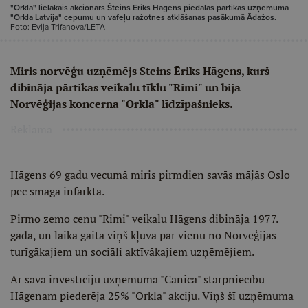
"Orkla" lielākais akcionārs Šteins Eriks Hāgens piedalās pārtikas uzņēmuma
"Orkla Latvija" cepumu un vafeļu ražotnes atklāšanas pasākumā Ādažos.
Foto: Evija Trifanova/LETA
Miris norvēģu uzņēmējs Steins Ēriks Hāgens, kurš
dibināja pārtikas veikalu tīklu "Rimi" un bija
Norvēģijas koncerna "Orkla" līdzīpašnieks.
Reklāma
Hāgens 69 gadu vecumā miris pirmdien savās mājās Oslo
pēc smaga infarkta.
Pirmo zemo cenu "Rimi" veikalu Hāgens dibināja 1977.
gadā, un laika gaitā viņš kļuva par vienu no Norvēģijas
turīgākajiem un sociāli aktīvākajiem uzņēmējiem.
Ar sava investīciju uzņēmuma "Canica" starpniecību
Hāgenam piederēja 25% "Orkla" akciju. Viņš šī uzņēmuma