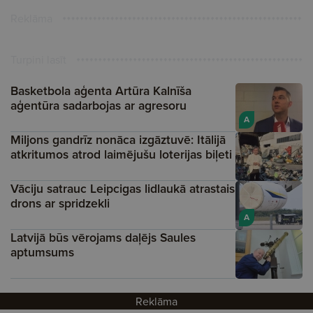
Reklāma
Turpini lasīt
Basketbola aģenta Artūra Kalnīša
aģentūra sadarbojas ar agresoru
A
Miljons gandrīz nonāca izgāztuvē: Itālijā
atkritumos atrod laimējušu loterijas biļeti
Vāciju satrauc Leipcigas lidlaukā atrastais
drons ar spridzekli
A
Latvijā būs vērojams daļējs Saules
aptumsums
Reklāma