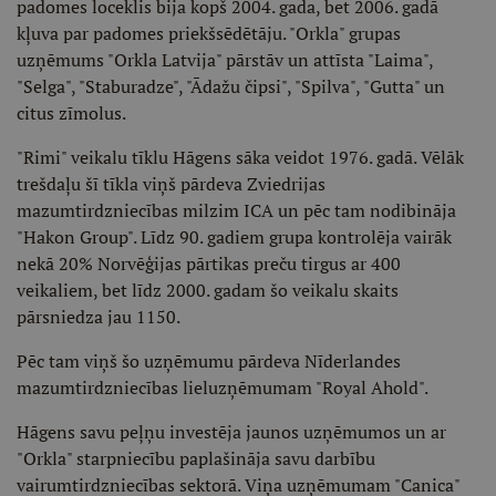
padomes loceklis bija kopš 2004. gada, bet 2006. gadā
kļuva par padomes priekšsēdētāju. "Orkla" grupas
uzņēmums "Orkla Latvija" pārstāv un attīsta "Laima",
"Selga", "Staburadze", "Ādažu čipsi", "Spilva", "Gutta" un
citus zīmolus.
"Rimi" veikalu tīklu Hāgens sāka veidot 1976. gadā. Vēlāk
trešdaļu šī tīkla viņš pārdeva Zviedrijas
mazumtirdzniecības milzim ICA un pēc tam nodibināja
"Hakon Group". Līdz 90. gadiem grupa kontrolēja vairāk
nekā 20% Norvēģijas pārtikas preču tirgus ar 400
veikaliem, bet līdz 2000. gadam šo veikalu skaits
pārsniedza jau 1150.
Pēc tam viņš šo uzņēmumu pārdeva Nīderlandes
mazumtirdzniecības lieluzņēmumam "Royal Ahold".
Hāgens savu peļņu investēja jaunos uzņēmumos un ar
"Orkla" starpniecību paplašināja savu darbību
vairumtirdzniecības sektorā. Viņa uzņēmumam "Canica"