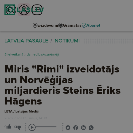
E-izdevumi
Grāmatas
Abonēt
LATVIJĀ PASAULĒ
NOTIKUMI
#lielveikali
#tirdzniecība
#uzņēmēji
Miris "Rimi" izveidotājs
un Norvēģijas
miljardieris Steins Ēriks
Hāgens
LETA / Latvijas Mediji
2026. gada 05. maijs, 14:30
0
0