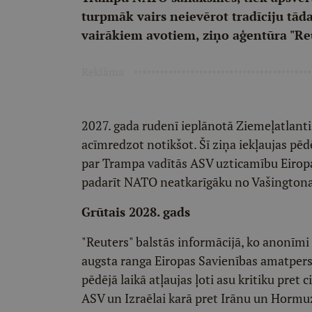
turpmāk vairs neievērot tradīciju tāda
vairākiem avotiem, ziņo aģentūra "Reu
Reklāma
2027. gada rudenī ieplānotā Ziemeļatlant
acīmredzot notikšot. Šī ziņa iekļaujas pēd
par Trampa vadītās ASV uzticamību Eiropa
padarīt NATO neatkarīgāku no Vašingtona
Grūtais 2028. gads
"Reuters" balstās informācijā, ko anonīmi
augsta ranga Eiropas Savienības amatper
pēdējā laikā atļaujas ļoti asu kritiku pre
ASV un Izraēlai karā pret Irānu un Hormuz