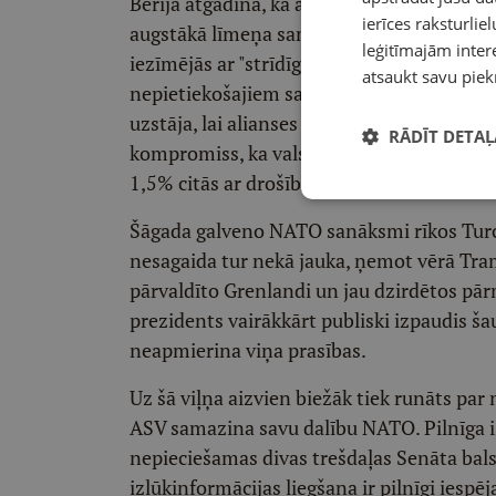
Berija atgādina, ka aukstā kara gados pi
ierīces raksturliel
augstākā līmeņa samitus. Savukārt tie, ka
leģitīmajām intere
iezīmējās ar "strīdīgiem notikumiem", un 
atsaukt savu piek
nepietiekošajiem sabiedroto aizsardzības
uzstāja, lai alianses paaugstinātu savus a
RĀDĪT DETAĻ
kompromiss, ka valstis tiešos aizsardzība
1,5% citās ar drošību saistītās jomās, kas,
Šāgada galveno NATO sanāksmi rīkos Turcij
nesagaida tur nekā jauka, ņemot vērā Tra
pārvaldīto Grenlandi un jau dzirdētos pā
prezidents vairākkārt publiski izpaudis šau
neapmierina viņa prasības.
Uz šā viļņa aizvien biežāk tiek runāts par
ASV samazina savu dalību NATO. Pilnīga i
nepieciešamas divas trešdaļas Senāta bals
izlūkinformācijas liegšana ir pilnīgi iesp