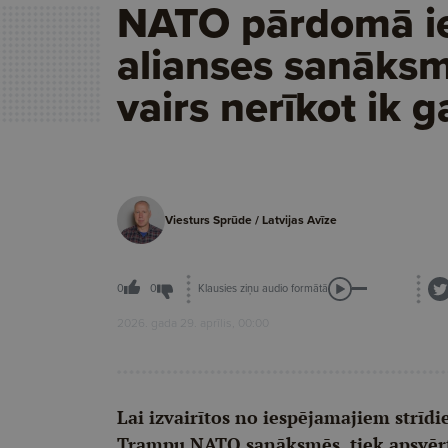
NATO pārdomā i
alianses sanāks
vairs nerīkot ik 
Viesturs Sprūde / Latvijas Avīze
Klausies ziņu audio formātā
0
0
2026. gada 29. aprīlis, 00:00
Lai izvairītos no iespējamajiem strī
Trampu NATO sanāksmēs, tiek apsvērt