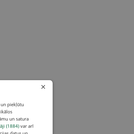
×
 un piekļūtu
ikālos
lāmu un satura
āji (1884)
var arī
cijas datus un