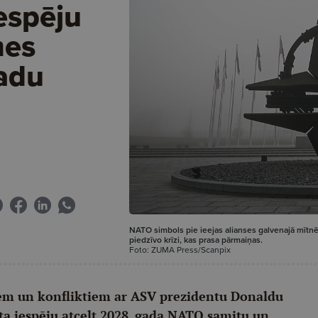
espēju
mes
gadu
NATO simbols pie ieejas alianses galvenajā mītnē 
piedzīvo krīzi, kas prasa pārmaiņas.
Foto: ZUMA Press/Scanpix
diem un konfliktiem ar ASV prezidentu Donaldu
a iespēju atcelt 2028. gada NATO samitu un