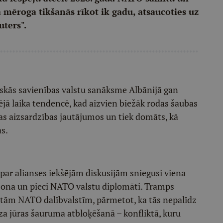
 mēroga tikšanās rīkot ik gadu, atsaucoties uz
ters".
iskās savienības valstu sanāksme Albānijā gan
ējā laika tendencē, kad aizvien biežāk rodas šaubas
s aizsardzības jautājumos un tiek domāts, kā
s.
 par alianses iekšējām diskusijām sniegusi viena
sona un pieci NATO valstu diplomāti. Tramps
t citām NATO dalībvalstīm, pārmetot, ka tās nepalīdz
a jūras šauruma atbloķēšanā – konfliktā, kuru