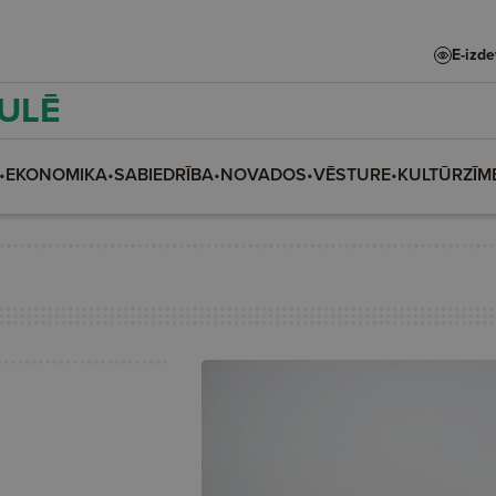
E-izd
AULĒ
•
EKONOMIKA
•
SABIEDRĪBA
•
NOVADOS
•
VĒSTURE
•
KULTŪRZĪM