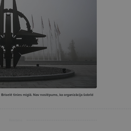
Briselē tinies miglā. Nav noslēpums, ka organizācija šobrīd
Reklāma