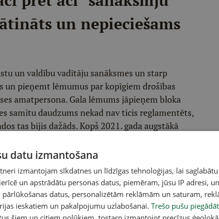
"aci pret aci" sanāksmju
esātināts un nepieciešams
.
lstu un valdību vadītāju sanāksmes un starp
ies un pieņemt lēmumus par kopīgiem drošības
anses amatpersona. Gala lēmums jāpieņem bloka
s samitu daudzums nekad nav ticis reglamentēts,
dos tas bijis dažāds. Kopš 2021. gada augstākā
ek ik gadu.
ūsu datu izmantošana
eri izmantojam sīkdatnes un līdzīgas tehnoloģijas, lai saglabātu
Atlantiskā padome") līdzstrādniece Filisa Berija
 ierīcē un apstrādātu personas datus, piemēram, jūsu IP adresi, un
ita samazināšana "ļautu NATO turpināt savu darbu
un pārlūkošanas datus, personalizētām reklāmām un saturam, rek
orijas ieskatiem un pakalpojumu uzlabošanai.
Trešo pušu piegādāt
 daudzas nesenās transatlantiskās tikšanās".
tus šiem un citiem nolūkiem, tostarp izmantojot precīzus ģeolokā