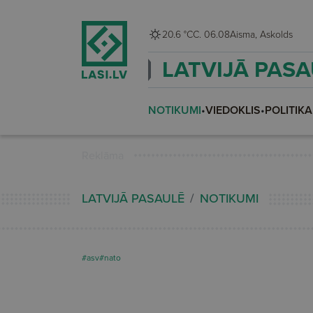
20.6 °C
C. 06.08
Aisma, Askolds
LATVIJĀ PAS
NOTIKUMI
•
VIEDOKLIS
•
POLITIKA
Reklāma
LATVIJĀ PASAULĒ
NOTIKUMI
#asv
#nato