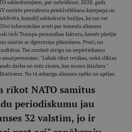
TO sabiedrotajiem, pat nebrīdinot. 2028. gads
SV noritēs prezidenta priekšvēlēšanu kampaņa un
eblīvēts, kamdēļ sabiedrotie bažījas, ka tas var
 Divi informācijas avoti par iemeslu alianses
uši tieši Trampa personības faktoru, kamēr pārējie
un saistās ar ilgtermiņa plānošanu. Proti, no
ultātus. Tas nozīmē steigu un nepietiekamu
no amatpersonām: "Labāk rīkot retākas, nekā sliktas
audz darba un mēs zinām, kas mums jāizdara."
tatīviem. No tā atkarīgs alianses spēks un spējas.
ja rīkot NATO samitus
Šādu periodiskumu jau
anses 32 valstīm, jo ir