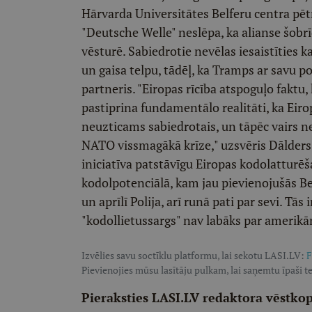
Hārvarda Universitātes Belferu centra pēt
"Deutsche Welle" neslēpa, ka alianse šobr
vēsturē. Sabiedrotie nevēlas iesaistīties 
un gaisa telpu, tādēļ, ka Tramps ar savu po
partneris. "Eiropas rīcība atspoguļo faktu,
pastiprina fundamentālo realitāti, ka Eiro
neuzticams sabiedrotais, un tāpēc vairs nev
NATO vissmagākā krīze," uzsvēris Dālder
iniciatīva patstāvīgu Eiropas kodolatturēš
kodolpotenciālā, kam jau pievienojušās Beļģ
un aprīlī Polija, arī runā pati par sevi. Tās 
"kodollietussargs" nav labāks par amerikā
Izvēlies savu soctīklu platformu, lai sekotu LASI.LV:
F
Pievienojies mūsu lasītāju pulkam, lai saņemtu īpaši te
Pieraksties LASI.LV redaktora vēstko