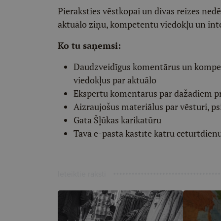
Pieraksties vēstkopai un divas reizes ned
aktuālo ziņu, kompetentu viedokļu un int
Ko tu saņemsi:
Daudzveidīgus komentārus un komp
viedokļus par aktuālo
Ekspertu komentārus par dažādiem p
Aizraujošus materiālus par vēsturi, ps
Gata Šļūkas karikatūru
Tavā e-pasta kastītē katru ceturtdien
Ieteiktie raksti