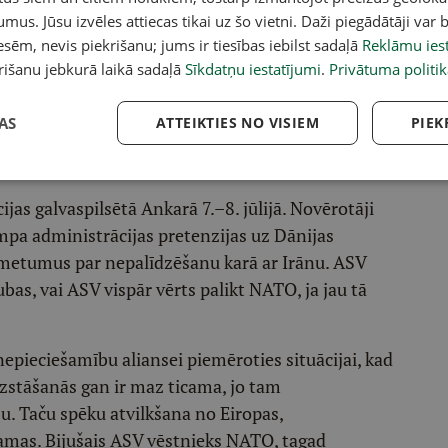
rms PSRS sabrukuma NATO sasauca tikai astoņus
umus. Jūsu izvēles attiecas tikai uz šo vietni. Daži piegādātāji var b
s notika Trampa pirmās prezidentūras laikā,
sēm, nevis piekrišanu; jums ir tiesības iebilst sadaļā
Reklāmu iest
tajos "dominēja viņa sūdzības par
rišanu jebkurā laikā sadaļā
Sīkdatņu iestatījumi
.
Privātuma politik
 izdevumiem". Jāatgādina, ka pērn Hāgā Tramps
izsardzības budžetus līdz 5% no IKP. Tika panākts
AS
ATTEIKTIES NO VISIEM
PIEK
s budžetus paaugstinās līdz 3,5% no IKP plus vēl
 bez šaubām, nācis par labu Eiropas drošībai.
as galvaspilsētā Ankarā 7.–8. jūlijā. Novērotāji
mpa administrācijas pretenzijas uz Dānijas
rmetumus par nepalīdzēšanu karā ar Irānu. ASV
bas, vai ASV vispār vērts palikt NATO, ja jau tā
 nepieciešamību aliansei piemēroties situācijai, kad
zstāšanās gan ir maz ticama, jo tam
u. Taču spēku atvilkšana no Eiropas,
ējamas. Bijušais ASV vēstnieks NATO, tagad