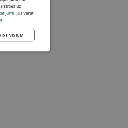
alstīties uz
atījumi
. Jūs varat
a
RIST VISIEM