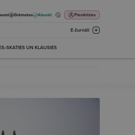
evumi
Grāmatas
Abonēt
Pieslēdzies
E-žurnāli
ES
•
SKATIES UN KLAUSIES