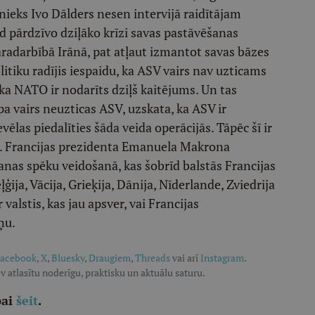
nieks Ivo Dālders nesen intervijā raidītājam
īd pārdzīvo dziļāko krīzi savas pastāvēšanas
karadarbībā Irānā, pat atļaut izmantot savas bāzes
litiku radījis iespaidu, ka ASV vairs nav uzticams
 ka NATO ir nodarīts dziļš kaitējums. Un tas
pa vairs neuzticas ASV, uzskata, ka ASV ir
ēlas piedalīties šāda veida operācijās. Tāpēc šī ir
s. Francijas prezidenta Emanuela Makrona
anas spēku veidošanā, kas šobrīd balstās Francijas
ija, Vācija, Grieķija, Dānija, Nīderlande, Zviedrija
ir valstis, kas jau apsver, vai Francijas
ņu.
acebook
,
X
,
Bluesky
,
Draugiem
,
Threads
vai arī
Instagram
.
v atlasītu noderīgu, praktisku un aktuālu saturu.
pai
šeit
.