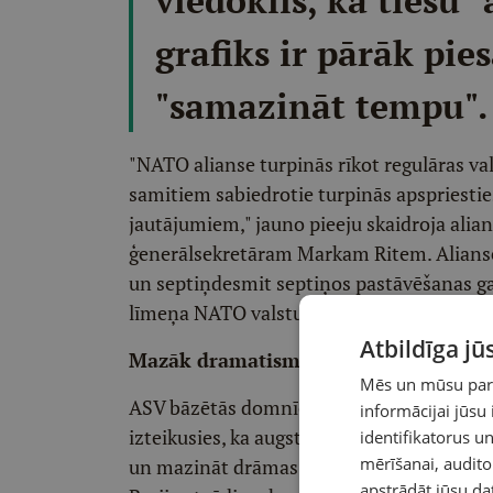
viedoklis, ka tiešu 
grafiks ir pārāk pi
"samazināt tempu"
"NATO alianse turpinās rīkot regulāras va
samitiem sabiedrotie turpinās apspriest
jautājumiem," jauno pieeju skaidroja ali
ģenerālsekretāram Markam Ritem. Alianse
un septiņdesmit septiņos pastāvēšanas ga
līmeņa NATO valstu sanāksmes tomēr noti
Atbildīga j
Mazāk dramatisma
Mēs un mūsu partn
ASV bāzētās domnīcas "Atlantic Council" ("
informācijai jūsu
izteikusies, ka augsta līmeņa samitu ska
identifikatorus 
mērīšanai, audit
un mazināt drāmas noskaņas, kas raksturo
apstrādāt jūsu da