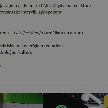
ēļā saņem padziļinātu LASI.LV galvenā redaktora
eresantāko interviju apkopojumu.
etentus
Latvijas Mediju
žurnālistu un autoru
raktiskiem, noderīgiem tematiem
iholoģiju, kultūru
u