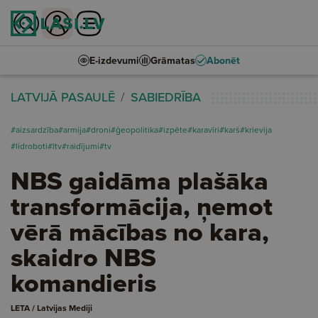
E-izdevumi
Grāmatas
Abonēt
LATVIJĀ PASAULĒ
SABIEDRĪBA
#aizsardzība
#armija
#droni
#ģeopolitika
#izpēte
#karavīri
#karš
#krievija
#lidroboti
#ltv
#raidījumi
#tv
NBS gaidāma plašāka
transformācija, ņemot
vērā mācības no kara,
skaidro NBS
komandieris
LETA / Latvijas Mediji