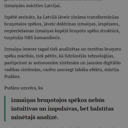
izmaiņām mācīties Latvijai.
Izpētē secināts, ka Latvijā jāveic zināma transformācijas
bruņotajos spēkos, jāveic doktrīnas izmaiņas, iespējams,
nepieciešamas izmaiņas kopējā bruņoto spēku struktūrā,
turpināja NBS komandieris.
Izmaiņu ieceres tagad tiek analizētas un testētas bruņoto
spēku mācībās, tiek pētīts, kā līdzšinējās tehnoloģijas,
pastiprinot ar autonomām sistēmām un jaunām digitālās
vadības sistēmām, varētu sasniegt labāku efektu, stāstīja
Pudāns.
Pudāns uzsvēra, ka
izmaiņas bruņotajos spēkos nebūs
intuitīvas un impulsīvas, bet balstītas
minētajā analīzē.