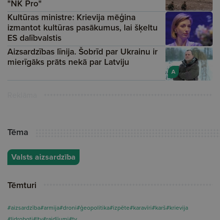
"NK Pro"
Kultūras ministre: Krievija mēģina
izmantot kultūras pasākumus, lai šķeltu
ES dalībvalstis
Aizsardzības līnija. Šobrīd par Ukrainu ir
mierīgāks prāts nekā par Latviju
A
Reklāma
Tēma
Valsts aizsardzība
Tēmturi
#aizsardzība
#armija
#droni
#ģeopolitika
#izpēte
#karavīri
#karš
#krievija
#lidroboti
#ltv
#raidījumi
#tv