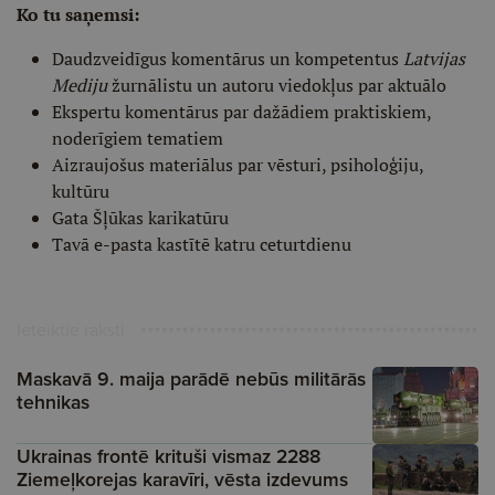
Ko tu saņemsi:
Daudzveidīgus komentārus un kompetentus
Latvijas
Mediju
žurnālistu un autoru viedokļus par aktuālo
Ekspertu komentārus par dažādiem praktiskiem,
noderīgiem tematiem
Aizraujošus materiālus par vēsturi, psiholoģiju,
kultūru
Gata Šļūkas karikatūru
Tavā e-pasta kastītē katru ceturtdienu
Ieteiktie raksti
Maskavā 9. maija parādē nebūs militārās
tehnikas
Ukrainas frontē krituši vismaz 2288
Ziemeļkorejas karavīri, vēsta izdevums