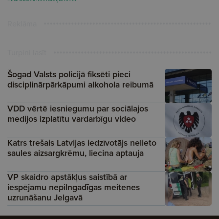
Reklāma
Turpini lasīt
Šogad Valsts policijā fiksēti pieci
disciplinārpārkāpumi alkohola reibumā
VDD vērtē iesniegumu par sociālajos
medijos izplatītu vardarbīgu video
Katrs trešais Latvijas iedzīvotājs nelieto
saules aizsargkrēmu, liecina aptauja
VP skaidro apstākļus saistībā ar
iespējamu nepilngadīgas meitenes
uzrunāšanu Jelgavā