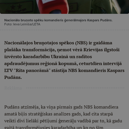
Nacionālo bruņoto spēku komandieris ģenerālmajors Kaspars Pudāns.
Foto: Ieva Leiniša/LETA
Nacionālajos bruņotajos spēkos (NBS) ir gaidāma
plašāka transformācija, ņemot vērā Krievijas ilgstoši
izvērsto karadarbību Ukrainā un radītos
apdraudējumus reģionā kopumā, ceturtdien intervijā
LTV "Rīta panorāmā" stāstīja NBS komandieris Kaspars
Pudāns.
Reklāma
Pudāns atzīmēja, ka viņa pirmais gads NBS komandiera
amatā bijis stratēģiskas analīzes gads, kad cita starpā
veikti divi lielāki pētījumi ģenerāļu vadībā par to, kā gadu
gaitā transformējusies karadarbība un ko no šīm