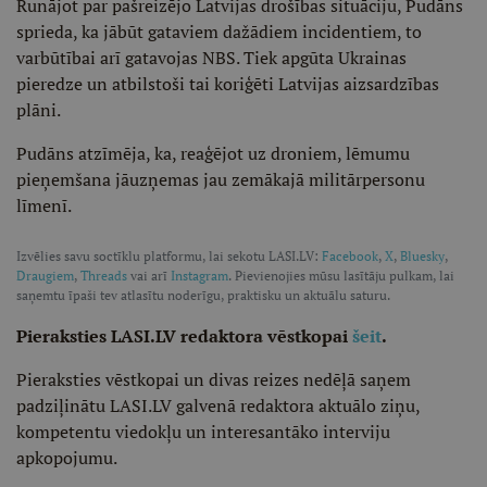
Runājot par pašreizējo Latvijas drošības situāciju, Pudāns
sprieda, ka jābūt gataviem dažādiem incidentiem, to
varbūtībai arī gatavojas NBS. Tiek apgūta Ukrainas
pieredze un atbilstoši tai koriģēti Latvijas aizsardzības
plāni.
Pudāns atzīmēja, ka, reaģējot uz droniem, lēmumu
pieņemšana jāuzņemas jau zemākajā militārpersonu
līmenī.
Izvēlies savu soctīklu platformu, lai sekotu LASI.LV:
Facebook
,
X
,
Bluesky
,
Draugiem
,
Threads
vai arī
Instagram
. Pievienojies mūsu lasītāju pulkam, lai
saņemtu īpaši tev atlasītu noderīgu, praktisku un aktuālu saturu.
Pieraksties LASI.LV redaktora vēstkopai
šeit
.
Pieraksties vēstkopai un divas reizes nedēļā saņem
padziļinātu LASI.LV galvenā redaktora aktuālo ziņu,
kompetentu viedokļu un interesantāko interviju
apkopojumu.