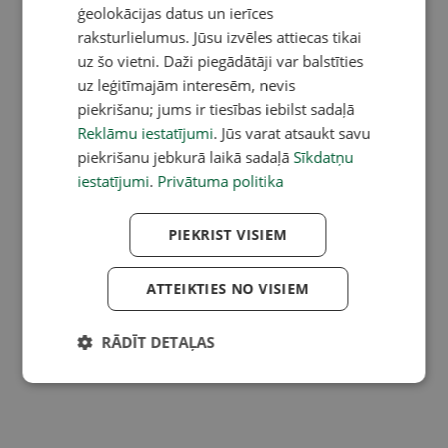
ģeolokācijas datus un ierīces
raksturlielumus. Jūsu izvēles attiecas tikai
uz šo vietni. Daži piegādātāji var balstīties
uz leģitīmajām interesēm, nevis
piekrišanu; jums ir tiesības iebilst sadaļā
Reklāmu iestatījumi
. Jūs varat atsaukt savu
piekrišanu jebkurā laikā sadaļā
Sīkdatņu
iestatījumi
.
Privātuma politika
PIEKRIST VISIEM
ATTEIKTIES NO VISIEM
RĀDĪT DETAĻAS