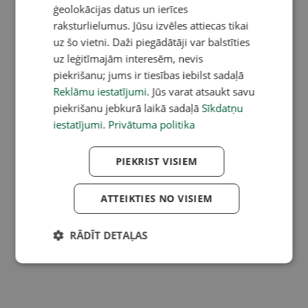
ģeolokācijas datus un ierīces
raksturlielumus. Jūsu izvēles attiecas tikai
uz šo vietni. Daži piegādātāji var balstīties
uz leģitīmajām interesēm, nevis
piekrišanu; jums ir tiesības iebilst sadaļā
Reklāmu iestatījumi
. Jūs varat atsaukt savu
piekrišanu jebkurā laikā sadaļā
Sīkdatņu
iestatījumi
.
Privātuma politika
PIEKRIST VISIEM
ATTEIKTIES NO VISIEM
RĀDĪT DETAĻAS