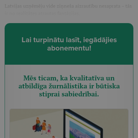
Latvijas uzņēmēju vide ziņneša aizrautību nesaprata – tās
ir no realitātes atrautas fantāzijas,
Lai turpinātu lasīt, iegādājies
abonementu!
Mēs ticam, ka kvalitatīva un
atbildīga žurnālistika ir būtiska
stiprai sabiedrībai.