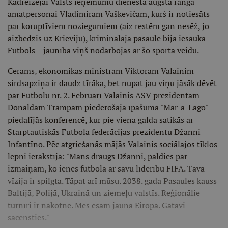
Kādreizējai Valsts ieņēmumu dienesta augsta ranga
amatpersonai Vladimiram Vaškevičam, kurš ir notiesāts
par koruptīviem noziegumiem (aiz restēm gan nesēž, jo
aizbēdzis uz Krieviju), kriminālajā pasaulē bija iesauka
Futbols – jaunībā viņš nodarbojās ar šo sporta veidu.
Cerams, ekonomikas ministram Viktoram Valainim
sirdsapziņa ir daudz tīrāka, bet nupat jau viņu jāsāk dēvēt
par Futbolu nr. 2. Februārī Valainis ASV prezidentam
Donaldam Trampam piederošajā īpašumā "Mar-a-Lago"
piedalījās konferencē, kur pie viena galda satikās ar
Starptautiskās Futbola federācijas prezidentu Džanni
Infantīno. Pēc atgriešanās mājās Valainis sociālajos tīklos
lepni ierakstīja: "Mans draugs Džanni, paldies par
izmaiņām, ko ienes futbolā ar savu līderību FIFA. Tava
vīzija ir spilgta. Tāpat arī mūsu. 2038. gada Pasaules kauss
Baltijā, Polijā, Ukrainā un ziemeļu valstīs. Reģionālie
turnīri ir nākotne. Mēs esam jaunā Eiropa. Gatavi
sacensties."