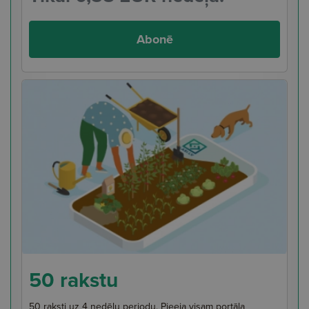
Abonē
50 rakstu
50 raksti uz 4 nedēļu periodu. Pieeja visam portāla