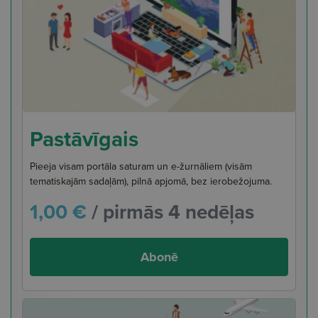
Pastāvīgais
Pieeja visam portāla saturam un e-žurnāliem (visām
tematiskajām sadaļām), pilnā apjomā, bez ierobežojuma.
1,00 €
/ pirmās 4 nedēļas
Abonē