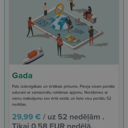
Gada
Pats izdevīgākais un ērtākais pirkums. Pieeja visam portāla
saturam ar samazinātu reklāmas apjomu. Norēķinies ar
vienu maksājumu sev ērtā veidā, un lieto visu portālu 52
nedēļas.
29,99 €
/ uz 52 nedēļām .
Tikai 0,58 EUR nedēļā.