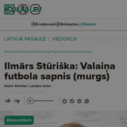
E-izdevumi
Grāmatas
Abonēt
LATVIJĀ PASAULĒ
VIEDOKLIS
#futbolisti
#ministri
#ministrijas
#rīga
#sacensības
#sportisti
Ilmārs Stūriška: Valaiņa
futbola sapnis (murgs)
Ilmārs Stūriška / Latvijas Avīze
2026. gada 07. maijs, 11:30
2
0
Abonentiem