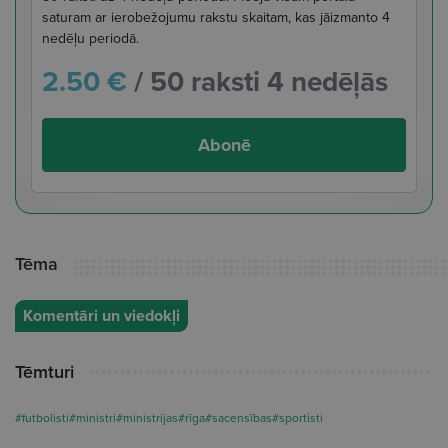
saturam ar ierobežojumu rakstu skaitam, kas jāizmanto 4
nedēļu periodā.
2.50 €
/ 50 raksti 4 nedēļās
Abonē
Tēma
Komentāri un viedokļi
Tēmturi
#futbolisti
#ministri
#ministrijas
#rīga
#sacensības
#sportisti