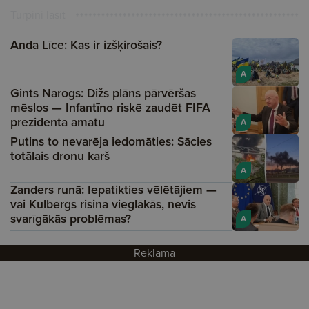
Turpini lasīt
Anda Līce: Kas ir izšķirošais?
A
Gints Narogs: Dižs plāns pārvēršas
mēslos — Infantīno riskē zaudēt FIFA
prezidenta amatu
A
Putins to nevarēja iedomāties: Sācies
totālais dronu karš
A
Zanders runā: Iepatikties vēlētājiem —
vai Kulbergs risina vieglākās, nevis
svarīgākās problēmas?
A
Reklāma