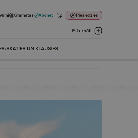
evumi
Grāmatas
Abonēt
Pieslēdzies
E-žurnāli
ES
•
SKATIES UN KLAUSIES