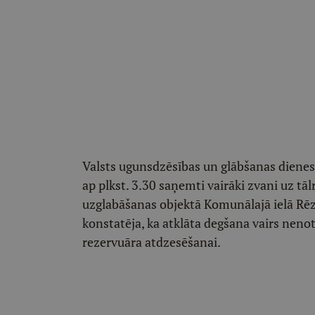
Valsts ugunsdzēsības un glābšanas dienes
ap plkst. 3.30 saņemti vairāki zvani uz t
uzglabāšanas objektā Komunālajā ielā Rēz
konstatēja, ka atklāta degšana vairs nenot
rezervuāra atdzesēšanai.