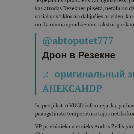
Iespējamais sprādziens vai ugunsgrēks, p
kas atrodas Rēzeknes pilsētā, netālu no dz
sociālajos tīklos arī dalījušies ar video,
un dzirdama sprādzienam raksturīga skaņ
@abtoputet777
Дрон в Резекне
♬ оригинальный зв
AJIEKCAHDP
Īsi pēc plkst. 6 VUGD informēja, ka, pārb
paaugstināta temperatūra tajos netika ko
VP priekšnieka vietnieks Andris Zellis pirm