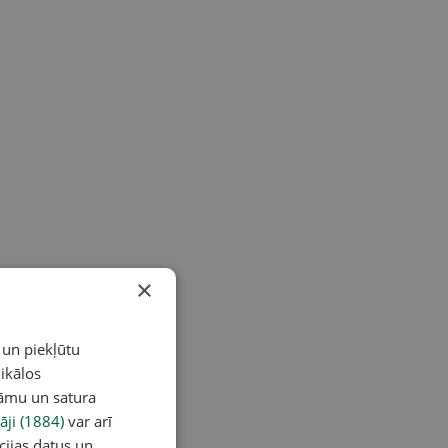
×
 un piekļūtu
ikālos
lāmu un satura
āji (1884)
var arī
cijas datus un