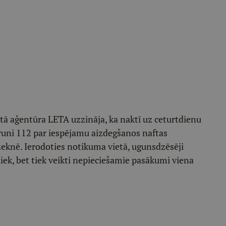
tā aģentūra LETA uzzināja, ka naktī uz ceturtdienu
ālruni 112 par iespējamu aizdegšanos naftas
eknē. Ierodoties notikuma vietā, ugunsdzēsēji
iek, bet tiek veikti nepieciešamie pasākumi viena