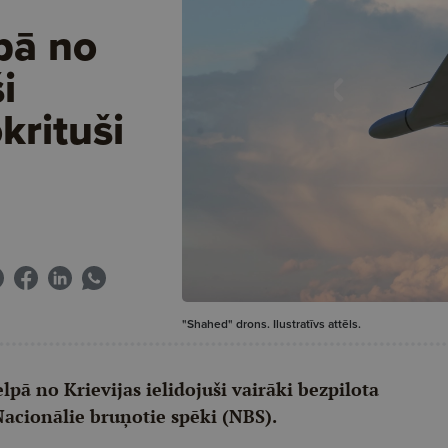
lpā no
i
okrituši
"Shahed" drons. Ilustratīvs attēls.
elpā no Krievijas ielidojuši vairāki bezpilota
Nacionālie bruņotie spēki (NBS).