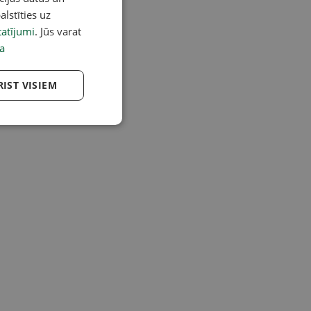
alstīties uz
atījumi
. Jūs varat
a
RIST VISIEM