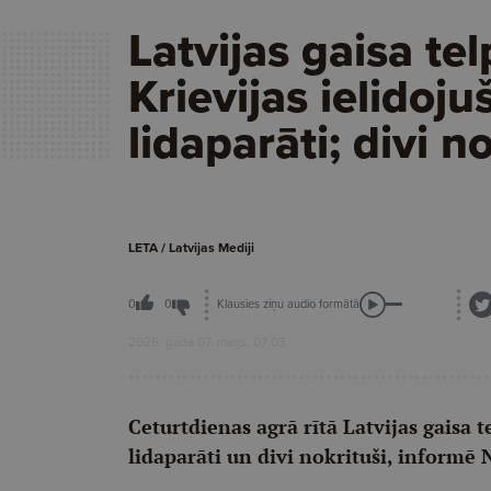
Latvijas gaisa te
Krievijas ielidojuš
lidaparāti; divi n
LETA / Latvijas Mediji
Klausies ziņu audio formātā
0
0
2026. gada 07. maijs, 07:03
Ceturtdienas agrā rītā Latvijas gaisa t
lidaparāti un divi nokrituši, informē 