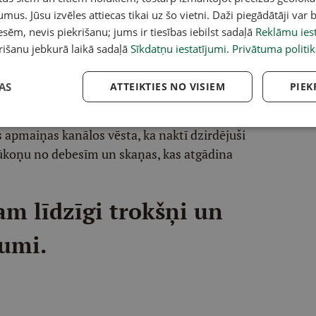
 Transit" Rēzeknes filiāles teritorijā.
umus. Jūsu izvēles attiecas tikai uz šo vietni. Daži piegādātāji var b
sēm, nevis piekrišanu; jums ir tiesības iebilst sadaļā
Reklāmu iest
am naftas rezervuāram.
rišanu jebkurā laikā sadaļā
Sīkdatņu iestatījumi
.
Privātuma politik
dzas, Balvu un plkst. 4.43 Rēzeknes novadā
AS
ATTEIKTIES NO VISIEM
PIEK
 apmaiņas kanālos vēsta, ka naktī dzirdējuši
dūkoņu no debesīm un skaņas, kas atgādina
am līdzīgi trokšņi un
jumi.