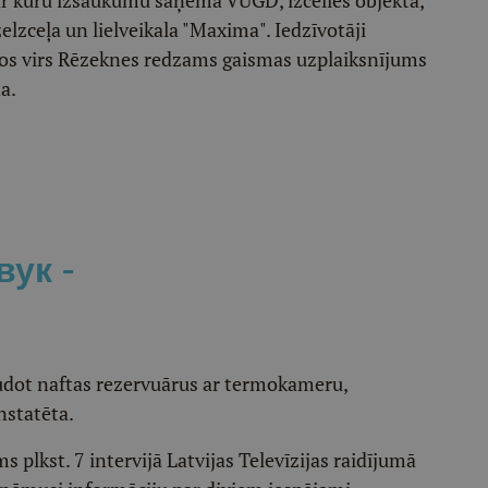
ar kuru izsaukumu saņēma VUGD, izcēlies objektā,
elzceļa un lielveikala "Maxima". Iedzīvotāji
 kuros virs Rēzeknes redzams gaismas uzplaiksnījums
a.
ук -
audot naftas rezervuārus ar termokameru,
nstatēta.
s plkst. 7 intervijā Latvijas Televīzijas raidījumā