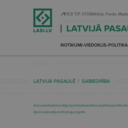
15.8 °C
P. 07.08
Alfrēds, Fredis, M
LATVIJĀ PAS
NOTIKUMI
•
VIEDOKLIS
•
POLITIKA
Reklāma
LATVIJĀ PASAULĒ
SABIEDRĪBA
#aizsardzība
#droni
#ģeopolitika
#karš
#krievija
#lidroboti
#ltv
#n
#policija
#raidījumi
#tv
#ugunsgrēki