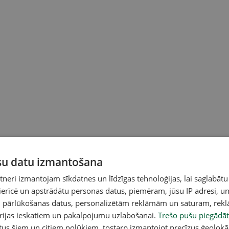
ūsu datu izmantošana
eri izmantojam sīkdatnes un līdzīgas tehnoloģijas, lai saglabātu
 ierīcē un apstrādātu personas datus, piemēram, jūsu IP adresi, un
un pārlūkošanas datus, personalizētām reklāmām un saturam, rek
orijas ieskatiem un pakalpojumu uzlabošanai.
Trešo pušu piegādāt
tars Skudra (JV) aģentūrai LETA apstiprināja, ka
tus šiem un citiem nolūkiem, tostarp izmantojot precīzus ģeolokā