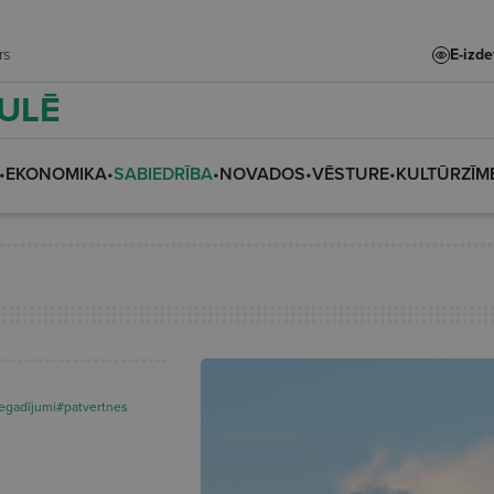
adars
E-izd
AULĒ
•
EKONOMIKA
•
SABIEDRĪBA
•
NOVADOS
•
VĒSTURE
•
KULTŪRZĪM
egadījumi
#patvertnes