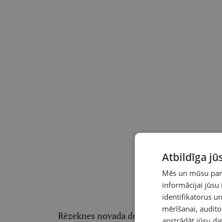
Atbildīga j
Mēs un mūsu partn
informācijai jūsu
identifikatorus 
mērīšanai, audit
Rēzeknes novada domes priekšsēdētājs Gun
apstrādāt jūsu da