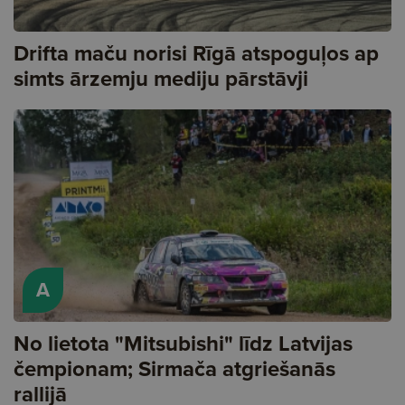
Drifta maču norisi Rīgā atspoguļos ap
simts ārzemju mediju pārstāvji
A
No lietota "Mitsubishi" līdz Latvijas
čempionam; Sirmača atgriešanās
rallijā