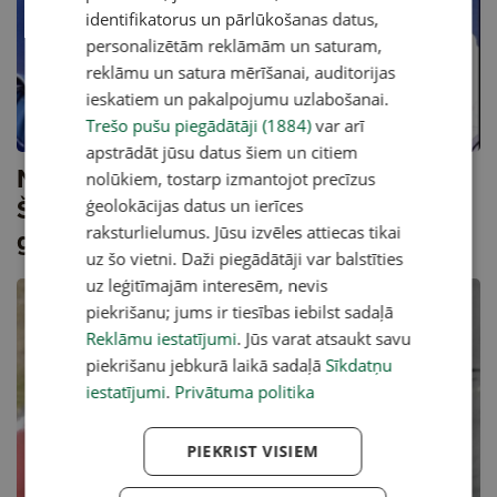
identifikatorus un pārlūkošanas datus,
personalizētām reklāmām un saturam,
reklāmu un satura mērīšanai, auditorijas
ieskatiem un pakalpojumu uzlabošanai.
A
Trešo pušu piegādātāji (1884)
var arī
apstrādāt jūsu datus šiem un citiem
Nesportiskākais brīdis sporta vēsturē?
nolūkiem, tostarp izmantojot precīzus
Šūmahera pirmais F-1 tituls un 1994.
ģeolokācijas datus un ierīces
raksturlielumus. Jūsu izvēles attiecas tikai
gada drāma
uz šo vietni. Daži piegādātāji var balstīties
uz leģitīmajām interesēm, nevis
piekrišanu; jums ir tiesības iebilst sadaļā
Reklāmu iestatījumi
. Jūs varat atsaukt savu
piekrišanu jebkurā laikā sadaļā
Sīkdatņu
iestatījumi
.
Privātuma politika
PIEKRIST VISIEM