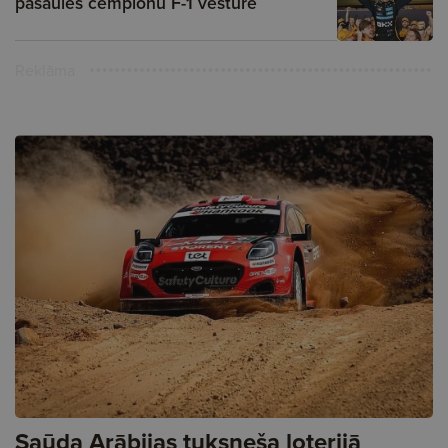
pasaules čempionu F-1 vēsturē
Reklāma
Saūda Arābijas tuksneša loterijā