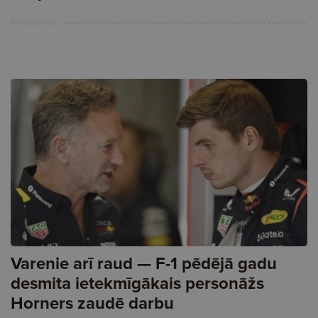
Reklāma
Varenie arī raud — F-1 pēdējā gadu
desmita ietekmīgākais personāžs
Horners zaudē darbu