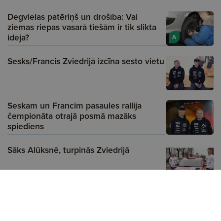
Degvielas patēriņš un drošība: Vai
ziemas riepas vasarā tiešām ir tik slikta
ideja?
A
Sesks/Francis Zviedrijā izcīna sesto vietu
Seskam un Francim pasaules rallija
čempionāta otrajā posmā mazāks
spiediens
Sāks Alūksnē, turpinās Zviedrijā
Reklāma