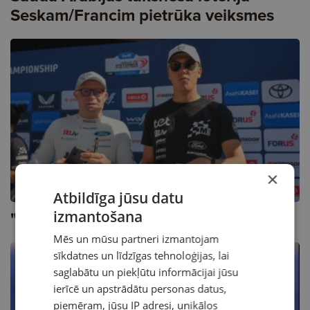
Seskam/Francim pietrūka veiksmes
×
Atbildīga jūsu datu
"Ķirsītis" lido Saūda Arābijā
izmantošana
Mēs un mūsu partneri izmantojam
sīkdatnes un līdzīgas tehnoloģijas, lai
saglabātu un piekļūtu informācijai jūsu
ierīcē un apstrādātu personas datus,
piemēram, jūsu IP adresi, unikālos