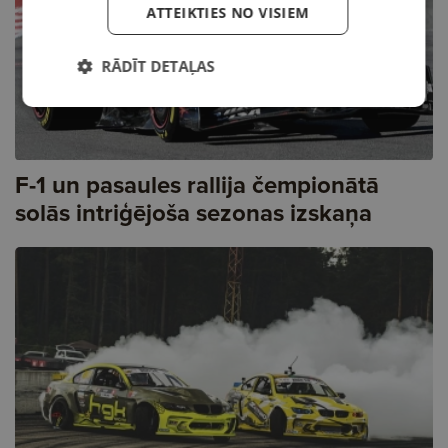
ATTEIKTIES NO VISIEM
RĀDĪT DETAĻAS
F-1 un pasaules rallija čempionātā
solās intriģējoša sezonas izskaņa