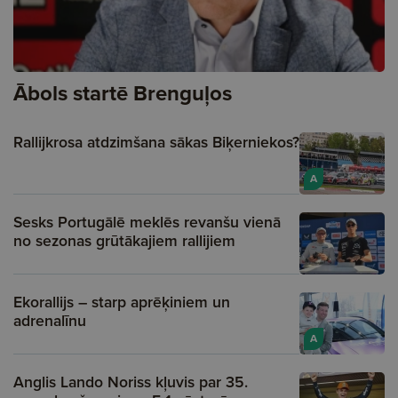
Ābols startē Brenguļos
Rallijkrosa atdzimšana sākas Biķerniekos?
A
Sesks Portugālē meklēs revanšu vienā
no sezonas grūtākajiem rallijiem
Ekorallijs – starp aprēķiniem un
adrenalīnu
A
Anglis Lando Noriss kļuvis par 35.