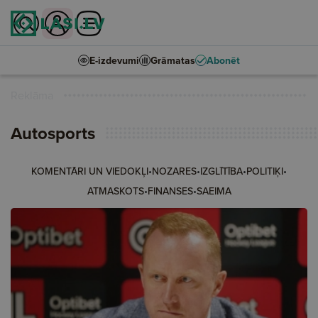
E-izdevumi
Grāmatas
Abonēt
Reklāma
Autosports
•
•
•
•
KOMENTĀRI UN VIEDOKĻI
NOZARES
IZGLĪTĪBA
POLITIĶI
•
•
ATMASKOTS
FINANSES
SAEIMA