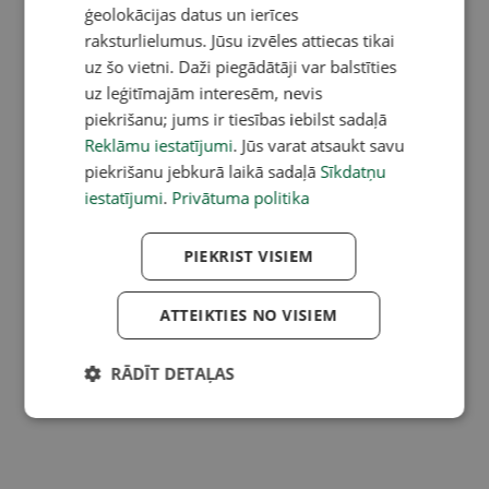
ģeolokācijas datus un ierīces
raksturlielumus. Jūsu izvēles attiecas tikai
uz šo vietni. Daži piegādātāji var balstīties
uz leģitīmajām interesēm, nevis
piekrišanu; jums ir tiesības iebilst sadaļā
Reklāmu iestatījumi
. Jūs varat atsaukt savu
piekrišanu jebkurā laikā sadaļā
Sīkdatņu
iestatījumi
.
Privātuma politika
PIEKRIST VISIEM
ATTEIKTIES NO VISIEM
RĀDĪT DETAĻAS