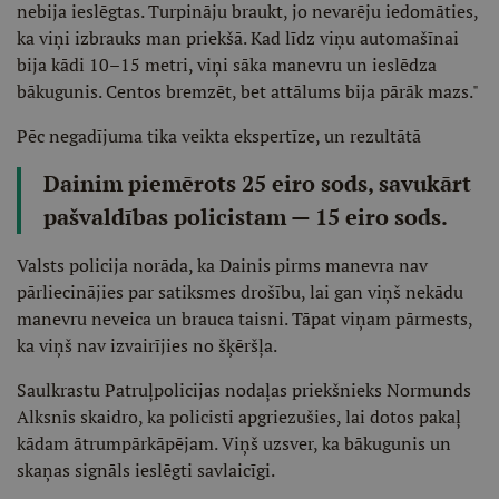
nebija ieslēgtas. Turpināju braukt, jo nevarēju iedomāties,
ka viņi izbrauks man priekšā. Kad līdz viņu automašīnai
bija kādi 10–15 metri, viņi sāka manevru un ieslēdza
bākugunis. Centos bremzēt, bet attālums bija pārāk mazs."
Pēc negadījuma tika veikta ekspertīze, un rezultātā
Dainim piemērots 25 eiro sods, savukārt
pašvaldības policistam — 15 eiro sods.
Valsts policija norāda, ka Dainis pirms manevra nav
pārliecinājies par satiksmes drošību, lai gan viņš nekādu
manevru neveica un brauca taisni. Tāpat viņam pārmests,
ka viņš nav izvairījies no šķēršļa.
Saulkrastu Patruļpolicijas nodaļas priekšnieks Normunds
Alksnis skaidro, ka policisti apgriezušies, lai dotos pakaļ
kādam ātrumpārkāpējam. Viņš uzsver, ka bākugunis un
skaņas signāls ieslēgti savlaicīgi.