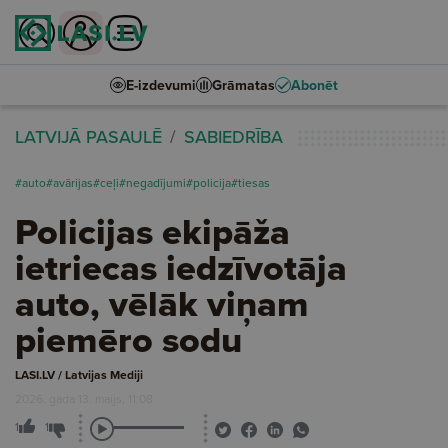
E-izdevumi
Grāmatas
Abonēt
LATVIJĀ PASAULĒ
SABIEDRĪBA
#auto
#avārijas
#ceļi
#negadījumi
#policija
#tiesas
Policijas ekipāža
ietriecas iedzīvotāja
auto, vēlāk viņam
piemēro sodu
LASI.LV / Latvijas Mediji
2026. gada 13. maijs, 11:08
1
1