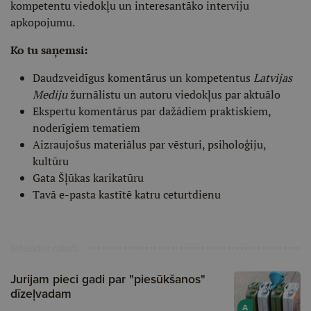
kompetentu viedokļu un interesantāko interviju
apkopojumu.
Ko tu saņemsi:
Daudzveidīgus komentārus un kompetentus
Latvijas
Mediju
žurnālistu un autoru viedokļus par aktuālo
Ekspertu komentārus par dažādiem praktiskiem,
noderīgiem tematiem
Aizraujošus materiālus par vēsturi, psiholoģiju,
kultūru
Gata Šļūkas karikatūru
Tavā e-pasta kastītē katru ceturtdienu
Ieteiktie raksti
Jurijam pieci gadi par "piesūkšanos"
dīzeļvadam
A