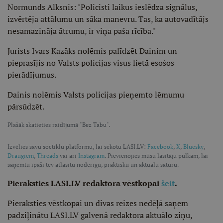
Normunds Alksnis: "Policisti laikus ieslēdza signālus,
izvērtēja attālumu un sāka manevru. Tas, ka autovadītājs
nesamazināja ātrumu, ir viņa paša rīcība."
Jurists Ivars Kazāks nolēmis palīdzēt Dainim un
pieprasījis no Valsts policijas visus lietā esošos
pierādījumus.
Dainis nolēmis Valsts policijas pieņemto lēmumu
pārsūdzēt.
Plašāk skatieties raidījumā "Bez Tabu".
Izvēlies savu soctīklu platformu, lai sekotu LASI.LV:
Facebook
,
X
,
Bluesky
,
Draugiem
,
Threads
vai arī
Instagram
. Pievienojies mūsu lasītāju pulkam, lai
saņemtu īpaši tev atlasītu noderīgu, praktisku un aktuālu saturu.
Pieraksties LASI.LV redaktora vēstkopai
šeit
.
Pieraksties vēstkopai un divas reizes nedēļā saņem
padziļinātu LASI.LV galvenā redaktora aktuālo ziņu,