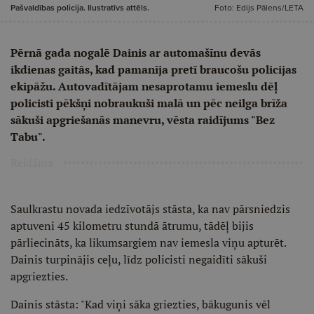
Pašvaldības policija. Ilustratīvs attēls.
Foto: Edijs Pālens/LETA
Pērnā gada nogalē Dainis ar automašīnu devās
ikdienas gaitās, kad pamanīja pretī braucošu policijas
ekipāžu. Autovadītājam nesaprotamu iemeslu dēļ
policisti pēkšņi nobraukuši malā un pēc neilga brīža
sākuši apgriešanās manevru, vēsta raidījums "Bez
Tabu".
Reklāma
Saulkrastu novada iedzīvotājs stāsta, ka nav pārsniedzis
aptuveni 45 kilometru stundā ātrumu, tādēļ bijis
pārliecināts, ka likumsargiem nav iemesla viņu apturēt.
Dainis turpinājis ceļu, līdz policisti negaidīti sākuši
apgriezties.
Dainis stāsta: "Kad viņi sāka griezties, bākugunis vēl