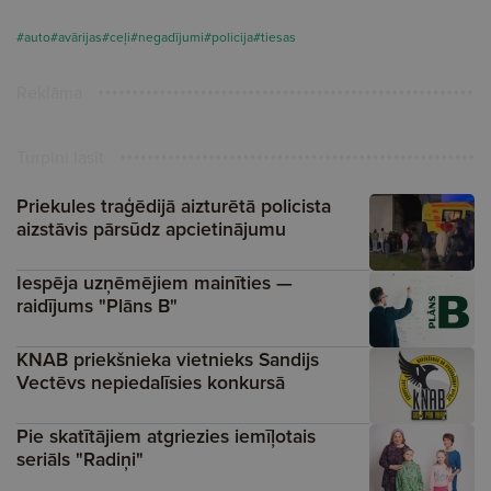
#auto
#avārijas
#ceļi
#negadījumi
#policija
#tiesas
Reklāma
Turpini lasīt
Priekules traģēdijā aizturētā policista
aizstāvis pārsūdz apcietinājumu
Iespēja uzņēmējiem mainīties —
raidījums "Plāns B"
KNAB priekšnieka vietnieks Sandijs
Vectēvs nepiedalīsies konkursā
Pie skatītājiem atgriezies iemīļotais
seriāls "Radiņi"