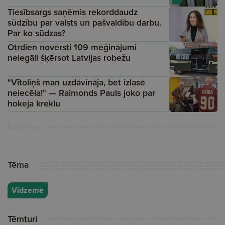
Tiesībsargs saņēmis rekorddaudz
sūdzību par valsts un pašvaldību darbu.
Par ko sūdzas?
Otrdien novērsti 109 mēģinājumi
nelegāli šķērsot Latvijas robežu
"Vītoliņš man uzdāvināja, bet izlasē
neiecēla!" — Raimonds Pauls joko par
hokeja kreklu
Reklāma
Tēma
Vidzemē
Tēmturi