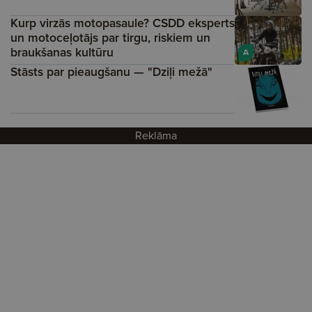
Kurp virzās motopasaule? CSDD eksperts
un motoceļotājs par tirgu, riskiem un
braukšanas kultūru
A
Stāsts par pieaugšanu — "Dziļi mežā"
Reklāma