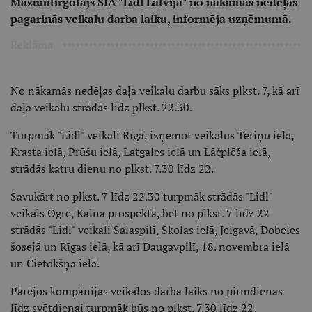
Mazumtirgotājs SIA "Lidl Latvija" no nākamās nedēļas
pagarinās veikalu darba laiku, informēja uzņēmumā.
Reklāma
No nākamās nedēļas daļa veikalu darbu sāks plkst. 7, kā arī
daļa veikalu strādās līdz plkst. 22.30.
Turpmāk "Lidl" veikali Rīgā, izņemot veikalus Tēriņu ielā,
Krasta ielā, Prūšu ielā, Latgales ielā un Lāčplēša ielā,
strādās katru dienu no plkst. 7.30 līdz 22.
Savukārt no plkst. 7 līdz 22.30 turpmāk strādās "Lidl"
veikals Ogrē, Kalna prospektā, bet no plkst. 7 līdz 22
strādās "Lidl" veikali Salaspilī, Skolas ielā, Jelgavā, Dobeles
šosejā un Rīgas ielā, kā arī Daugavpilī, 18. novembra ielā
un Cietokšņa ielā.
Pārējos kompānijas veikalos darba laiks no pirmdienas
līdz svētdienai turpmāk būs no plkst. 7.30 līdz 22,