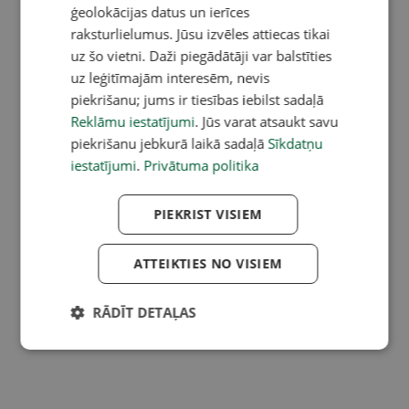
ģeolokācijas datus un ierīces
raksturlielumus. Jūsu izvēles attiecas tikai
uz šo vietni. Daži piegādātāji var balstīties
uz leģitīmajām interesēm, nevis
piekrišanu; jums ir tiesības iebilst sadaļā
Reklāmu iestatījumi
. Jūs varat atsaukt savu
piekrišanu jebkurā laikā sadaļā
Sīkdatņu
iestatījumi
.
Privātuma politika
PIEKRIST VISIEM
ATTEIKTIES NO VISIEM
RĀDĪT DETAĻAS