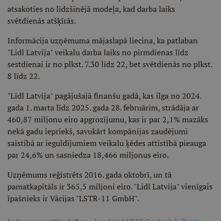
atsakoties no līdzšinējā modeļa, kad darba laiks
svētdienās atšķīrās.
Informācija uzņēmuma mājaslapā liecina, ka patlaban
"Lidl Latvija" veikalu darba laiks no pirmdienas līdz
sestdienai ir no plkst. 7.30 līdz 22, bet svētdienās no plkst.
8 līdz 22.
"Lidl Latvija" pagājušajā finanšu gadā, kas ilga no 2024.
gada 1. marta līdz 2025. gada 28. februārim, strādāja ar
460,87 miljonu eiro apgrozījumu, kas ir par 2,1% mazāks
nekā gadu iepriekš, savukārt kompānijas zaudējumi
saistībā ar ieguldījumiem veikalu ķēdes attīstībā pieauga
par 24,6% un sasniedza 18,466 miljonus eiro.
Uzņēmums reģistrēts 2016. gada oktobrī, un tā
pamatkapitāls ir 365,5 miljoni eiro. "Lidl Latvija" vienīgais
īpašnieks ir Vācijas "LSTR-11 GmbH".