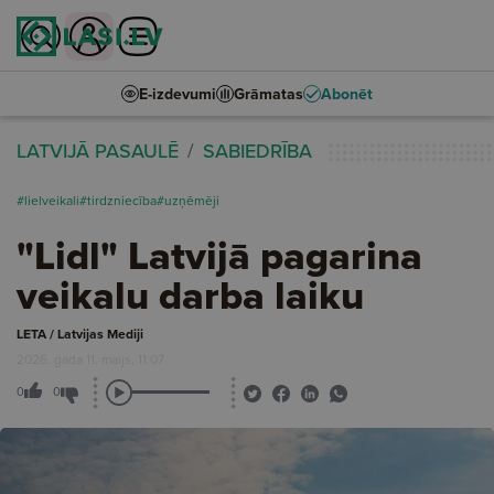
E-izdevumi
Grāmatas
Abonēt
LATVIJĀ PASAULĒ
SABIEDRĪBA
#lielveikali
#tirdzniecība
#uzņēmēji
"Lidl" Latvijā pagarina
veikalu darba laiku
LETA / Latvijas Mediji
2026. gada 11. maijs, 11:07
0
0