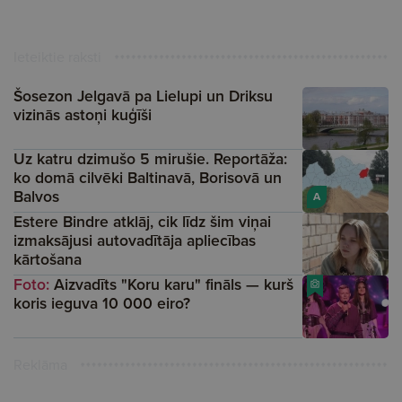
Ieteiktie raksti
Šosezon Jelgavā pa Lielupi un Driksu
vizinās astoņi kuģīši
Uz katru dzimušo 5 mirušie. Reportāža:
ko domā cilvēki Baltinavā, Borisovā un
Balvos
A
Estere Bindre atklāj, cik līdz šim viņai
izmaksājusi autovadītāja apliecības
kārtošana
Foto:
Aizvadīts "Koru karu" fināls — kurš
koris ieguva 10 000 eiro?
Reklāma