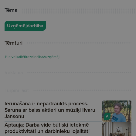
Tēma
Uzņēmējdarbība
Tēmturi
#lielveikali
#tirdzniecība
#uzņēmēji
Reklāma
Turpini lasīt
Ierunāšana ir nepārtraukts process.
Saruna ar balss aktieri un mūziķi Ilvaru
Jansonu
A
Aptauja: Darba vide būtiski ietekmē
produktivitāti un darbinieku lojalitāti