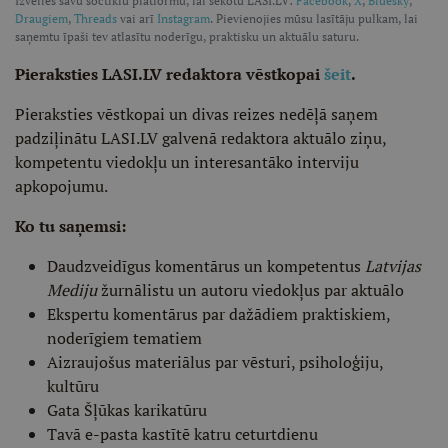
Izvēlies savu soctīklu platformu, lai sekotu LASI.LV:
Facebook
,
X
,
Bluesky
,
Draugiem
,
Threads
vai arī
Instagram
. Pievienojies mūsu lasītāju pulkam, lai
saņemtu īpaši tev atlasītu noderīgu, praktisku un aktuālu saturu.
Pieraksties LASI.LV redaktora vēstkopai
šeit
.
Pieraksties vēstkopai un divas reizes nedēļā saņem
padziļinātu LASI.LV galvenā redaktora aktuālo ziņu,
kompetentu viedokļu un interesantāko interviju
apkopojumu.
Ko tu saņemsi:
Daudzveidīgus komentārus un kompetentus
Latvijas
Mediju
žurnālistu un autoru viedokļus par aktuālo
Ekspertu komentārus par dažādiem praktiskiem,
noderīgiem tematiem
Aizraujošus materiālus par vēsturi, psiholoģiju,
kultūru
Gata Šļūkas karikatūru
Tavā e-pasta kastītē katru ceturtdienu