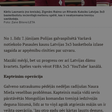
Kārlis Lasmanis (no kreisās), Zigmārs Raimo un Rihards Kuksiks Latvijas 3x3
basketbolistu iecienītajā metienu spēlē, kas ir neatņemama treniņu
sastāvdaļa.
Foto: Zane Bitere/LETA
No 1. līdz 7. jūnijam Polijas galvaspilsētā Varšavā
notiekošo Pasaules kausu Latvijas 3x3 basketbola izlase
sagaida ar apņēmību cīnīties par uzvaru.
Mazāki mērķi, bet uz progresu cer arī Latvijas dāmu
kvartets. Spēles varēs vērot FIBA 3x3 "YouTube" kanālā.
Kapteinim operācija
Galveno satraukumu pēdējās nedēļas radījušas Naura
Mieža veselības problēmas. Kapteinis maija vidū sevis
pārstāvētās Mongolijas komandas treniņā iedzīvojās
deguna lūzumā, līdz ar to viņš agrāk atgriezās mājās un ir
veikta operācija. "Jau otro gadu pēc kārtas lauzts deguns.