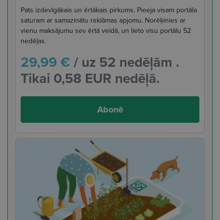
Pats izdevīgākais un ērtākais pirkums. Pieeja visam portāla
saturam ar samazinātu reklāmas apjomu. Norēķinies ar
vienu maksājumu sev ērtā veidā, un lieto visu portālu 52
nedēļas.
29,99 €
/ uz 52 nedēļām .
Tikai 0,58 EUR nedēļā.
Abonē