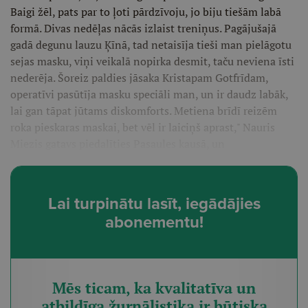
Baigi žēl, pats par to ļoti pārdzīvoju, jo biju tiešām labā
formā. Divas nedēļas nācās izlaist treniņus. Pagājušajā
gadā degunu lauzu Ķīnā, tad netaisīja tieši man pielāgotu
sejas masku, viņi veikalā nopirka desmit, taču neviena īsti
nederēja. Šoreiz paldies jāsaka Kristapam Gotfrīdam,
operatīvi pasūtīja masku speciāli man, un ir daudz labāk,
lai gan tāpat jūtams diskomforts. Metiena brīdī reizēm
roka pieskaras maskai, bet vēl ir laiciņš aprast," Nauris
Miezis gatavs piedalīties Pasaules kausā, un
Lai turpinātu lasīt, iegādājies
abonementu!
Mēs ticam, ka kvalitatīva un
atbildīga žurnālistika ir būtiska