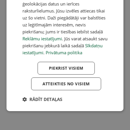
ģeolokācijas datus un ierīces
raksturlielumus. Jūsu izvēles attiecas tikai
uz šo vietni. Daži piegādātāji var balstīties
uz leģitīmajām interesēm, nevis
piekrišanu; jums ir tiesības iebilst sadaļā
Reklāmu iestatījumi
. Jūs varat atsaukt savu
piekrišanu jebkurā laikā sadaļā
Sīkdatņu
iestatījumi
.
Privātuma politika
PIEKRIST VISIEM
ATTEIKTIES NO VISIEM
RĀDĪT DETAĻAS