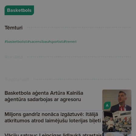
Basketbols
Tēmturi
#basketbolisti
#sacensības
#sportisti
#treneri
Reklāma
Turpini lasīt
Basketbola aģenta Artūra Kalnīša
aģentūra sadarbojas ar agresoru
A
Miljons gandrīz nonāca izgāztuvē: Itālijā
atkritumos atrod laimējušu loterijas biļeti
Vāciju satrauc Leipcigas lidlaukā atrastais