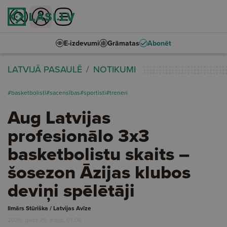
E-izdevumi
Grāmatas
Abonēt
LATVIJĀ PASAULĒ
NOTIKUMI
#basketbolisti
#sacensības
#sportisti
#treneri
Aug Latvijas
profesionālo 3x3
basketbolistu skaits –
šosezon Āzijas klubos
deviņi spēlētāji
Ilmārs Stūriška / Latvijas Avīze
2026. gada 29. maijs, 07:00