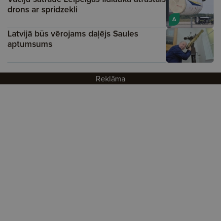
drons ar spridzekli
A
Latvijā būs vērojams daļējs Saules
aptumsums
Reklāma