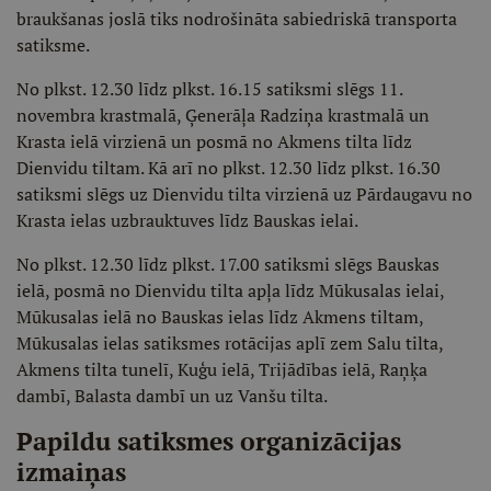
braukšanas joslā tiks nodrošināta sabiedriskā transporta
satiksme.
No plkst. 12.30 līdz plkst. 16.15 satiksmi slēgs 11.
novembra krastmalā, Ģenerāļa Radziņa krastmalā un
Krasta ielā virzienā un posmā no Akmens tilta līdz
Dienvidu tiltam. Kā arī no plkst. 12.30 līdz plkst. 16.30
satiksmi slēgs uz Dienvidu tilta virzienā uz Pārdaugavu no
Krasta ielas uzbrauktuves līdz Bauskas ielai.
No plkst. 12.30 līdz plkst. 17.00 satiksmi slēgs Bauskas
ielā, posmā no Dienvidu tilta apļa līdz Mūkusalas ielai,
Mūkusalas ielā no Bauskas ielas līdz Akmens tiltam,
Mūkusalas ielas satiksmes rotācijas aplī zem Salu tilta,
Akmens tilta tunelī, Kuģu ielā, Trijādības ielā, Raņķa
dambī, Balasta dambī un uz Vanšu tilta.
Papildu satiksmes organizācijas
izmaiņas