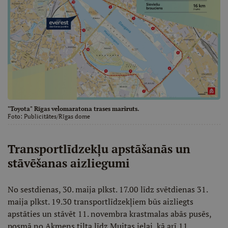
"Toyota" Rīgas velomaratona trases maršruts.
Foto:
Publicitātes/Rīgas dome
Transportlīdzekļu apstāšanās un
stāvēšanas aizliegumi
No sestdienas, 30. maija plkst. 17.00 līdz svētdienas 31.
maija plkst. 19.30 transportlīdzekļiem būs aizliegts
apstāties un stāvēt 11. novembra krastmalas abās pusēs,
posmā no Akmens tilta līdz Muitas ielai, kā arī 11.