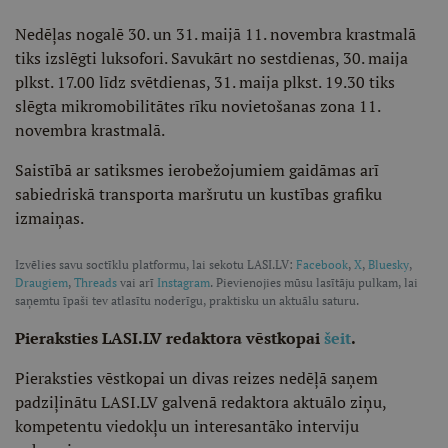
Nedēļas nogalē 30. un 31. maijā 11. novembra krastmalā
tiks izslēgti luksofori. Savukārt no sestdienas, 30. maija
plkst. 17.00 līdz svētdienas, 31. maija plkst. 19.30 tiks
slēgta mikromobilitātes rīku novietošanas zona 11.
novembra krastmalā.
Saistībā ar satiksmes ierobežojumiem gaidāmas arī
sabiedriskā transporta maršrutu un kustības grafiku
izmaiņas.
Izvēlies savu soctīklu platformu, lai sekotu LASI.LV:
Facebook
,
X
,
Bluesky
,
Draugiem
,
Threads
vai arī
Instagram
. Pievienojies mūsu lasītāju pulkam, lai
saņemtu īpaši tev atlasītu noderīgu, praktisku un aktuālu saturu.
Pieraksties LASI.LV redaktora vēstkopai
šeit
.
Pieraksties vēstkopai un divas reizes nedēļā saņem
padziļinātu LASI.LV galvenā redaktora aktuālo ziņu,
kompetentu viedokļu un interesantāko interviju