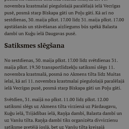
novembra krastmalai piegulošajā paralēlajā ielā Vecrīgas
pusē, posmā starp Bīskapa gāti un Poļu gāti. Kā arī no
sestdienas, 30. maija plkst. 17.00 līdz 31. maija plkst. 17.00
apstāšanās un stāvēšanas aizliegums būs spēkā Balasta
dambī un Kuģu ielā Daugavas pusē.
Satiksmes slēgšana
No sestdienas, 30. maija plkst. 17.00 līdz svētdienas 31.
maija plkst. 19.30 transportlīdzekļu satiksmi slēgs 11.
novembra krastmalā, posmā no Akmens tilta līdz Muitas
ielai, kā arī 11. novembra krastmalai piegulošajā paralēlajā
ielā Vecrīgas pusē, posmā starp Bīskapa gāti un Poļu gāti.
Svētdien, 31. maijā no plkst. 11.00 līdz plkst. 12.00
satiksmi slēgs uz Akmens tilta virzienā uz Pārdaugavu,
Kuģu ielā, Trijādības ielā, Raņķa dambī, Balasta dambī un
uz Vanšu tilta. Raņķa dambī tiks organizēta divvirzienu
satiksme pretējā joslā, bet uz Vanšu tilta kreisajā