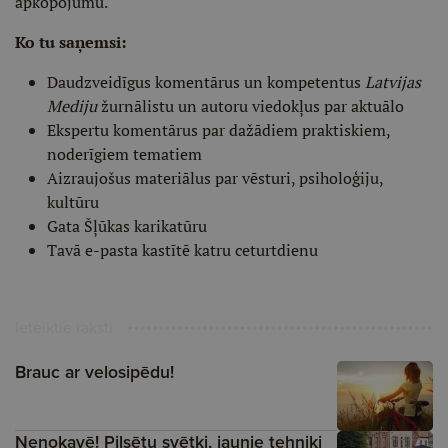
apkopojumu.
Ko tu saņemsi:
Daudzveidīgus komentārus un kompetentus
Latvijas
Mediju
žurnālistu un autoru viedokļus par aktuālo
Ekspertu komentārus par dažādiem praktiskiem,
noderīgiem tematiem
Aizraujošus materiālus par vēsturi, psiholoģiju,
kultūru
Gata Šļūkas karikatūru
Tavā e-pasta kastītē katru ceturtdienu
Ieteiktie raksti
Brauc ar velosipēdu!
Nenokavē! Pilsētu svētki, jaunie tehniķi