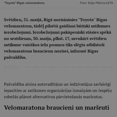
"Toyota" Rīgas velomaratons.
Foto: Edijs Pālens/LETA
Svētdien, 31. maijā, Rīgā norisināsies "Toyota" Rīgas
velomaratons, tādēļ pilsētā gaidāmi būtiski satiksmes
ierobežojumi. Ierobežojumi pakāpeniski stāsies spēkā
no sestdienas, 30. maija, plkst. 17, savukārt svētdien
satiksme vairākos ielu posmos tiks slēgta atbilstoši
velomaratona braucienu norisei, informē Rīgas
pašvaldība.
Reklāma
Pašvaldība aicina autovadītājus un iedzīvotājus savlaicīgi
iepazīties ar satiksmes organizācijas izmaiņām un iespēju
robežās plānot alternatīvus pārvietošanās maršrutus.
Velomaratona braucieni un maršruti