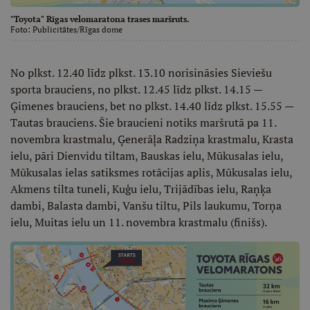
"Toyota" Rīgas velomaratona trases maršruts.
Foto:
Publicitātes/Rīgas dome
No plkst. 12.40 līdz plkst. 13.10 norisināsies Sieviešu
sporta brauciens, no plkst. 12.45 līdz plkst. 14.15 —
Ģimenes brauciens, bet no plkst. 14.40 līdz plkst. 15.55 —
Tautas brauciens. Šie braucieni notiks maršrutā pa 11.
novembra krastmalu, Ģenerāļa Radziņa krastmalu, Krasta
ielu, pāri Dienvidu tiltam, Bauskas ielu, Mūkusalas ielu,
Mūkusalas ielas satiksmes rotācijas aplis, Mūkusalas ielu,
Akmens tilta tuneli, Kuģu ielu, Trijādības ielu, Raņķa
dambi, Balasta dambi, Vanšu tiltu, Pils laukumu, Torņa
ielu, Muitas ielu un 11. novembra krastmalu (finišs).