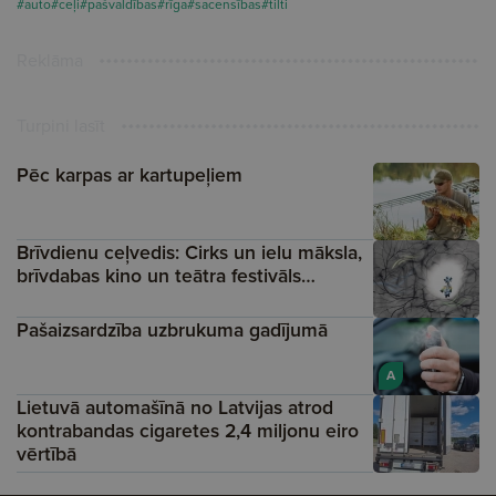
#auto
#ceļi
#pašvaldības
#rīga
#sacensības
#tilti
Reklāma
Turpini lasīt
Pēc karpas ar kartupeļiem
Brīvdienu ceļvedis: Cirks un ielu māksla,
brīvdabas kino un teātra festivāls…
Pašaizsardzība uzbrukuma gadījumā
A
Lietuvā automašīnā no Latvijas atrod
kontrabandas cigaretes 2,4 miljonu eiro
vērtībā