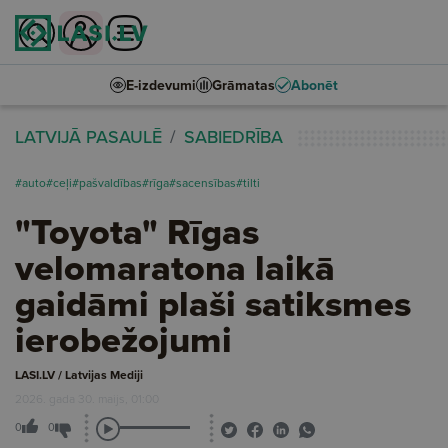
E-izdevumi
Grāmatas
Abonēt
LATVIJĀ PASAULĒ
SABIEDRĪBA
#auto
#ceļi
#pašvaldības
#rīga
#sacensības
#tilti
"Toyota" Rīgas
velomaratona laikā
gaidāmi plaši satiksmes
ierobežojumi
LASI.LV / Latvijas Mediji
2026. gada 30. maijs, 01:00
0
0