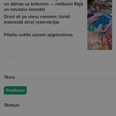
un dāmas uz koferiem — notikumi Rīgā
un novados šonedēļ
Droni sit pa viesu namiem; tūristi
masveidā atceļ rezervācijas
A
Pilsētu svētki uzņem apgriezienus
Reklāma
Tēma
Pasākumi
Tēmturi