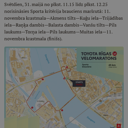
Svētdien, 31. maijā no plkst. 11.15 līdz plkst. 12.25
norisināsies Sporta kritērija brauciens maršrutā: 11.
novembra krastmala—Akmens tilts—Kuģu iela—Trijādības
iela—Raņķa dambis—Balasta dambis—Vanšu tilts—Pils
laukums—Torņa iela—Pils laukums—Muitas iela—11.
novembra krastmala (finišs).