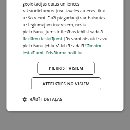
ģeolokācijas datus un ierīces
raksturlielumus. Jūsu izvēles attiecas tikai
uz šo vietni. Daži piegādātāji var balstīties
uz leģitīmajām interesēm, nevis
piekrišanu; jums ir tiesības iebilst sadaļā
Reklāmu iestatījumi
. Jūs varat atsaukt savu
piekrišanu jebkurā laikā sadaļā
Sīkdatņu
iestatījumi
.
Privātuma politika
PIEKRIST VISIEM
ATTEIKTIES NO VISIEM
RĀDĪT DETAĻAS