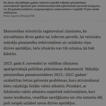
Ko divos aizvadītajos gados izdevies panākt mājokļu pieejamības
veicināšanā? Spriežot pēc ierēdnieciskā stilā optimistiski sacerētā ziņojuma,
no 32 pamatnostādnēs nospraustajiem uzdevumiem ir izpildīti 17 jeb vairāk
nekā puse.
Foto: Lauma Vītola/LETA
Ekonomikas ministrija sagatavojusi ziņojumu, ko
aizvadītajos divos gados tai izdevies paveikt, lai veicinātu
mājokļu pieejamību iedzīvotājiem un uzlabotu viņu
dzīves apstākļus, taču situācija nav tik rožaina, kā tiek
klāstīts.
2023. gada 8. novembrī ar valdības rīkojumu
apstiprinātajā politikas plānošanas dokumentā "Mājokļu
pieejamības pamatnostādnes 2023.–2027. gadam"
uzskaitītas četras galvenās problēmas, kuru atrisināšanai
būtu vajadzīgs lielāks valsts atbalsts. Pirmkārt, ar
līdzšinējo valsts atbalstu nepietiek iedzīvotājiem, kuri
mazo ienākumu, veselības sarežģījumu un citu iemeslu dēļ
paši nespēj uzlabot savus dzīves apstākļus.