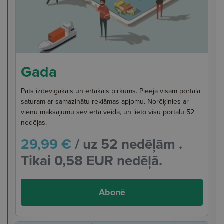
Gada
Pats izdevīgākais un ērtākais pirkums. Pieeja visam portāla
saturam ar samazinātu reklāmas apjomu. Norēķinies ar
vienu maksājumu sev ērtā veidā, un lieto visu portālu 52
nedēļas.
29,99 €
/ uz 52 nedēļām .
Tikai 0,58 EUR nedēļā.
Abonē