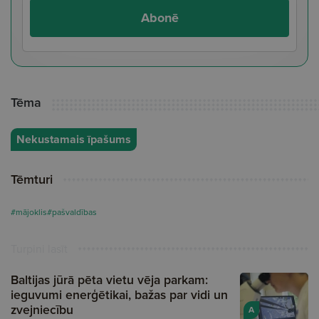
Abonē
Tēma
Nekustamais īpašums
Tēmturi
#mājoklis
#pašvaldības
Turpini lasīt
Baltijas jūrā pēta vietu vēja parkam:
ieguvumi enerģētikai, bažas par vidi un
zvejniecību
A