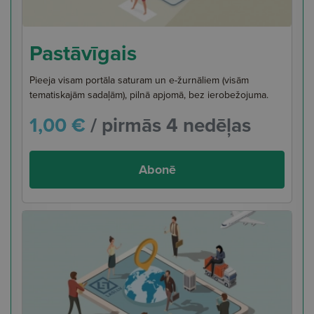
Pastāvīgais
Pieeja visam portāla saturam un e-žurnāliem (visām
tematiskajām sadaļām), pilnā apjomā, bez ierobežojuma.
1,00 €
/ pirmās 4 nedēļas
Abonē