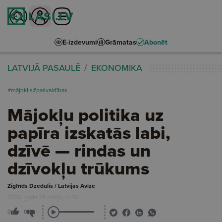
E-izdevumi
Grāmatas
Abonēt
LATVIJĀ PASAULĒ
EKONOMIKA
#mājoklis
#pašvaldības
Mājokļu politika uz
papīra izskatās labi,
dzīvē — rindas un
dzīvokļu trūkums
Zigfrīds Dzedulis / Latvijas Avīze
2026. gada 29. maijs, 14:00
0
0