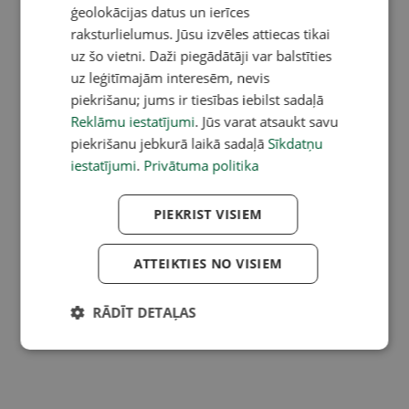
ģeolokācijas datus un ierīces
raksturlielumus. Jūsu izvēles attiecas tikai
uz šo vietni. Daži piegādātāji var balstīties
uz leģitīmajām interesēm, nevis
piekrišanu; jums ir tiesības iebilst sadaļā
Reklāmu iestatījumi
. Jūs varat atsaukt savu
piekrišanu jebkurā laikā sadaļā
Sīkdatņu
iestatījumi
.
Privātuma politika
PIEKRIST VISIEM
ATTEIKTIES NO VISIEM
RĀDĪT DETAĻAS