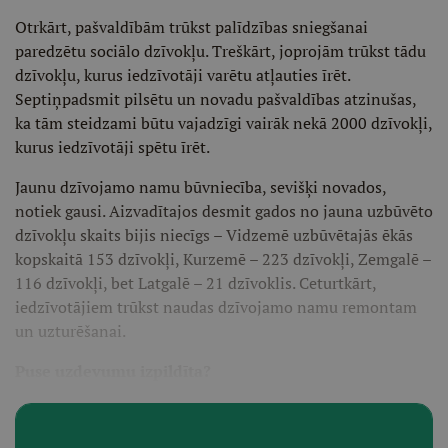
Otrkārt, pašvaldībām trūkst palīdzības sniegšanai
paredzētu sociālo dzīvokļu. Treškārt, joprojām trūkst tādu
dzīvokļu, kurus iedzīvotāji varētu atļauties īrēt.
Septiņpadsmit pilsētu un novadu pašvaldības atzinušas,
ka tām steidzami būtu vajadzīgi vairāk nekā 2000 dzīvokļi,
kurus iedzīvotāji spētu īrēt.
Jaunu dzīvojamo namu būvniecība, sevišķi novados,
notiek gausi. Aizvadītajos desmit gados no jauna uzbūvēto
dzīvokļu skaits bijis niecīgs – Vidzemē uzbūvētajās ēkās
kopskaitā 153 dzīvokļi, Kurzemē – 223 dzīvokļi, Zemgalē –
116 dzīvokļi, bet Latgalē – 21 dzīvoklis. Ceturtkārt,
iedzīvotājiem trūkst naudas dzīvojamo namu remontam
un uzturēšanai.
Puse uzdevumu izpildīta?