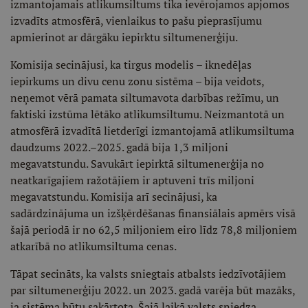
izmantojamais atlikumsiltums tika ievērojamos apjomos
izvadīts atmosfērā, vienlaikus to pašu pieprasījumu
apmierinot ar dārgāku iepirktu siltumenerģiju.
Komisija secinājusi, ka tirgus modelis – iknedēļas
iepirkums un divu cenu zonu sistēma – bija veidots,
neņemot vērā pamata siltumavota darbības režīmu, un
faktiski izstūma lētāko atlikumsiltumu. Neizmantotā un
atmosfērā izvadītā lietderīgi izmantojamā atlikumsiltuma
daudzums 2022.–2025. gadā bija 1,3 miljoni
megavatstundu. Savukārt iepirktā siltumenerģija no
neatkarīgajiem ražotājiem ir aptuveni trīs miljoni
megavatstundu. Komisija arī secinājusi, ka
sadārdzinājuma un izšķērdēšanas finansiālais apmērs visā
šajā periodā ir no 62,5 miljoniem eiro līdz 78,8 miljoniem
atkarībā no atlikumsiltuma cenas.
Tāpat secināts, ka valsts sniegtais atbalsts iedzīvotājiem
par siltumenerģiju 2022. un 2023. gadā varēja būt mazāks,
ja sistēma būtu sakārtota. Šajā laikā valsts sniedza