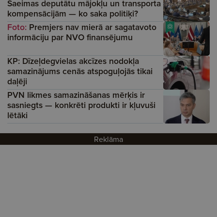
Saeimas deputātu mājokļu un transporta
kompensācijām — ko saka politiķi?
Foto:
Premjers nav mierā ar sagatavoto
informāciju par NVO finansējumu
KP: Dīzeļdegvielas akcīzes nodokļa
samazinājums cenās atspoguļojās tikai
daļēji
PVN likmes samazināšanas mērķis ir
sasniegts — konkrēti produkti ir kļuvuši
lētāki
Reklāma