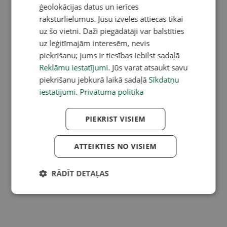
ģeolokācijas datus un ierīces
raksturlielumus. Jūsu izvēles attiecas tikai
uz šo vietni. Daži piegādātāji var balstīties
uz leģitīmajām interesēm, nevis
piekrišanu; jums ir tiesības iebilst sadaļā
Reklāmu iestatījumi
. Jūs varat atsaukt savu
piekrišanu jebkurā laikā sadaļā
Sīkdatņu
iestatījumi
.
Privātuma politika
PIEKRIST VISIEM
ATTEIKTIES NO VISIEM
RĀDĪT DETAĻAS