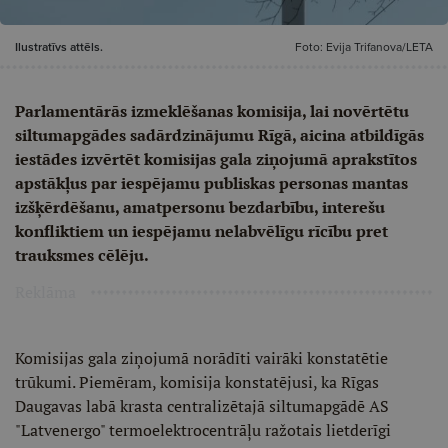
Ilustratīvs attēls.
Foto: Evija Trifanova/LETA
Parlamentārās izmeklēšanas komisija, lai novērtētu
siltumapgādes sadārdzinājumu Rīgā, aicina atbildīgās
iestādes izvērtēt komisijas gala ziņojumā aprakstītos
apstākļus par iespējamu publiskas personas mantas
izšķērdēšanu, amatpersonu bezdarbību, interešu
konfliktiem un iespējamu nelabvēlīgu rīcību pret
trauksmes cēlēju.
Reklāma
Komisijas gala ziņojumā norādīti vairāki konstatētie
trūkumi. Piemēram, komisija konstatējusi, ka Rīgas
Daugavas labā krasta centralizētajā siltumapgādē AS
"Latvenergo" termoelektrocentrāļu ražotais lietderīgi