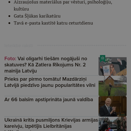
Aizraujošus materiālus par vēsturi, psiholoģiju,
kultūru
Gata Šļūkas karikatūru
Tavā e-pasta kastītē katru ceturtdienu
Ieteiktie raksti
Foto:
Vai oligarhi tiešām nogājuši no
skatuves? Kā Zatlera Rīkojums Nr. 2
mainīja Latviju
Prieks par pirmo tomātu! Mazdārziņi
Latvijā piedzīvo jaunu popularitātes vilni
Ar 66 balsīm apstiprināta jaunā valdība
Ukrainā kritis pusmiljons Krievijas armijas
kareivju, izpētījis Lielbritānijas