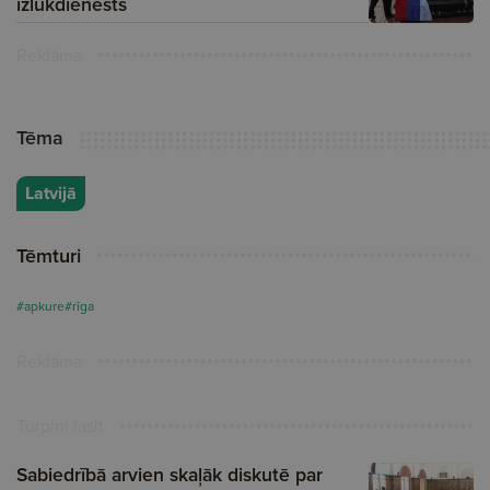
izlūkdienests
Reklāma
Tēma
Latvijā
Tēmturi
#apkure
#rīga
Reklāma
Turpini lasīt
Sabiedrībā arvien skaļāk diskutē par