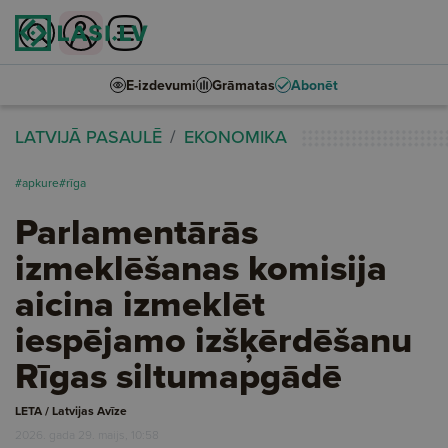
E-izdevumi
Grāmatas
Abonēt
LATVIJĀ PASAULĒ
EKONOMIKA
#apkure
#rīga
Parlamentārās
izmeklēšanas komisija
aicina izmeklēt
iespējamo izšķērdēšanu
Rīgas siltumapgādē
LETA / Latvijas Avīze
2026. gada 29. maijs, 10:58