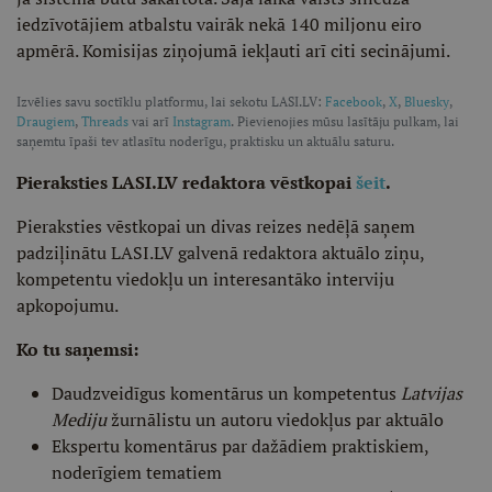
iedzīvotājiem atbalstu vairāk nekā 140 miljonu eiro
apmērā. Komisijas ziņojumā iekļauti arī citi secinājumi.
Izvēlies savu soctīklu platformu, lai sekotu LASI.LV:
Facebook
,
X
,
Bluesky
,
Draugiem
,
Threads
vai arī
Instagram
. Pievienojies mūsu lasītāju pulkam, lai
saņemtu īpaši tev atlasītu noderīgu, praktisku un aktuālu saturu.
Pieraksties LASI.LV redaktora vēstkopai
šeit
.
Pieraksties vēstkopai un divas reizes nedēļā saņem
padziļinātu LASI.LV galvenā redaktora aktuālo ziņu,
kompetentu viedokļu un interesantāko interviju
apkopojumu.
Ko tu saņemsi:
Daudzveidīgus komentārus un kompetentus
Latvijas
Mediju
žurnālistu un autoru viedokļus par aktuālo
Ekspertu komentārus par dažādiem praktiskiem,
noderīgiem tematiem