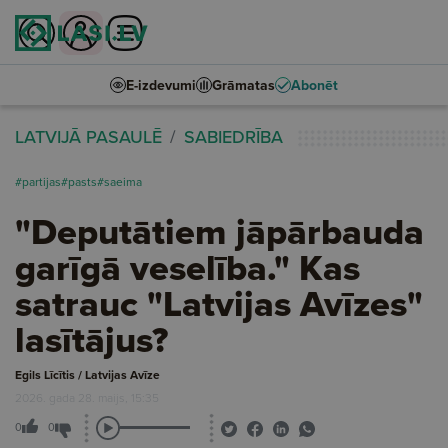
E-izdevumi
Grāmatas
Abonēt
LATVIJĀ PASAULĒ
SABIEDRĪBA
#partijas
#pasts
#saeima
"Deputātiem jāpārbauda
garīgā veselība." Kas
satrauc "Latvijas Avīzes"
lasītājus?
Egils Līcītis / Latvijas Avīze
2026. gada 28. maijs, 15:35
0
0