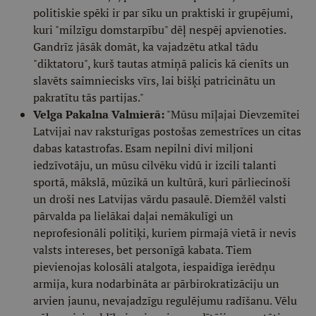
politiskie spēki ir par sīku un praktiski ir grupējumi,
kuri "milzīgu domstarpību" dēļ nespēj apvienoties.
Gandrīz jāsāk domāt, ka vajadzētu atkal tādu
"diktatoru", kurš tautas atmiņā palicis kā cienīts un
slavēts saimniecisks vīrs, lai bišķi patricinātu un
pakratītu tās partijas."
Velga Pakalna Valmierā:
"Mūsu mīļajai Dievzemītei
Latvijai nav raksturīgas postošas zemestrīces un citas
dabas katastrofas. Esam nepilni divi miljoni
iedzīvotāju, un mūsu cilvēku vidū ir izcili talanti
sportā, mākslā, mūzikā un kultūrā, kuri pārliecinoši
un droši nes Latvijas vārdu pasaulē. Diemžēl valsti
pārvalda pa lielākai daļai nemākulīgi un
neprofesionāli politiķi, kuriem pirmajā vietā ir nevis
valsts intereses, bet personīgā kabata. Tiem
pievienojas kolosāli atalgota, iespaidīga ierēdņu
armija, kura nodarbināta ar pārbirokratizāciju un
arvien jaunu, nevajadzīgu regulējumu radīšanu. Vēlu