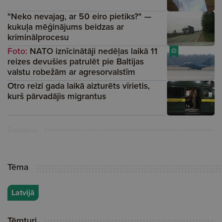
"Neko nevajag, ar 50 eiro pietiks?" —
kukuļa mēģinājums beidzas ar
kriminālprocesu
Foto:
NATO iznīcinātāji nedēļas laikā 11
reizes devušies patrulēt pie Baltijas
valstu robežām ar agresorvalstīm
Otro reizi gada laikā aizturēts vīrietis,
kurš pārvadājis migrantus
Reklāma
Tēma
Latvijā
Tēmturi