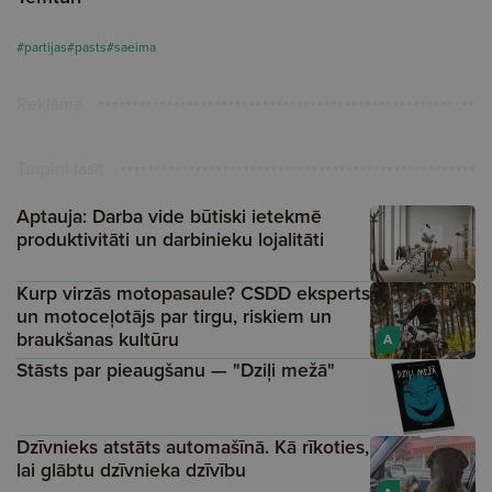
#partijas
#pasts
#saeima
Reklāma
Turpini lasīt
Aptauja: Darba vide būtiski ietekmē
produktivitāti un darbinieku lojalitāti
Kurp virzās motopasaule? CSDD eksperts
un motoceļotājs par tirgu, riskiem un
braukšanas kultūru
A
Stāsts par pieaugšanu — "Dziļi mežā"
Dzīvnieks atstāts automašīnā. Kā rīkoties,
lai glābtu dzīvnieka dzīvību