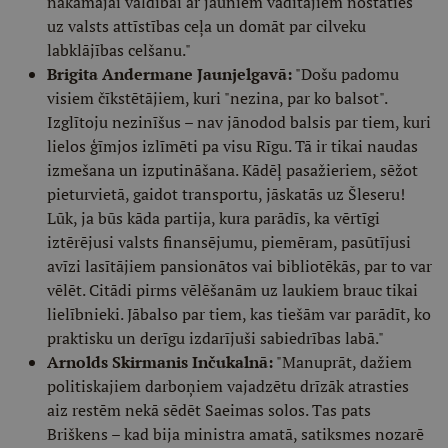
nākamajai valdībai ar jauniem vadītājiem nostāties
uz valsts attīstības ceļa un domāt par cilveku
labklājības celšanu."
Brigita Andermane Jaunjelgavā:
"Došu padomu
visiem čīkstētājiem, kuri "nezina, par ko balsot".
Izglītoju nezinīšus – nav jānodod balsis par tiem, kuri
lielos ģīmjos izlīmēti pa visu Rīgu. Tā ir tikai naudas
izmešana un izputināšana. Kādēļ pasažieriem, sēžot
pieturvietā, gaidot transportu, jāskatās uz Šleseru!
Lūk, ja būs kāda partija, kura parādīs, ka vērtīgi
iztērējusi valsts finansējumu, piemēram, pasūtījusi
avīzi lasītājiem pansionātos vai bibliotēkās, par to var
vēlēt. Citādi pirms vēlēšanām uz laukiem brauc tikai
lielībnieki. Jābalso par tiem, kas tiešām var parādīt, ko
praktisku un derīgu izdarījuši sabiedrības labā."
Arnolds Skirmanis Inčukalnā:
"Manuprāt, dažiem
politiskajiem darboņiem vajadzētu drīzāk atrasties
aiz restēm nekā sēdēt Saeimas solos. Tas pats
Briškens – kad bija ministra amatā, satiksmes nozarē