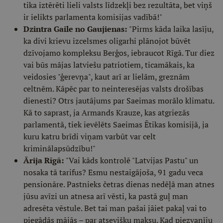
tika iztērēti lieli valsts līdzekļi bez rezultāta, bet viņš
ir ielikts parlamenta komisijas vadībā!"
Dzintra Gaile no Gaujienas:
"Pirms kāda laika lasīju,
ka divi krievu izcelsmes oligarhi plānojot būvēt
dzīvojamo kompleksu Berģos, iebraucot Rīgā. Tur diez
vai būs mājas latviešu patriotiem, ticamākais, ka
veidosies "ģerevņa", kaut arī ar lielām, greznām
celtnēm. Kāpēc par to neinteresējas valsts drošības
dienesti? Otrs jautājums par Saeimas morālo klimatu.
Kā to saprast, ja Armands Krauze, kas atgriezās
parlamentā, tiek ievēlēts Saeimas Ētikas komisijā, ja
kuru katru brīdi viņam varbūt var celt
kriminālapsūdzību!"
Ārija Rīgā:
"Vai kāds kontrolē "Latvijas Pastu" un
nosaka tā tarifus? Esmu nestaigājoša, 91 gadu veca
pensionāre. Pastnieks četras dienas nedēļā man atnes
jūsu avīzi un atnesa arī vēsti, ka pastā guļ man
adresēta vēstule. Bet tai man pašai jāiet pakaļ vai to
piegādās mājās – par atsevišķu maksu. Kad piezvanīju