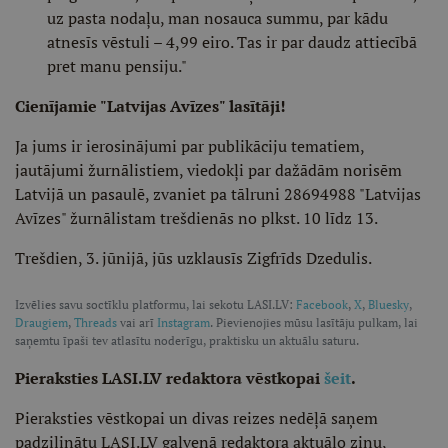
uz pasta nodaļu, man nosauca summu, par kādu
atnesīs vēstuli – 4,99 eiro. Tas ir par daudz attiecībā
pret manu pensiju."
Cienījamie "Latvijas Avīzes" lasītāji!
Ja jums ir ierosinājumi par publikāciju tematiem,
jautājumi žurnālistiem, viedokļi par dažādām norisēm
Latvijā un pasaulē, zvaniet pa tālruni 28694988 "Latvijas
Avīzes" žurnālistam trešdienās no plkst. 10 līdz 13.
Trešdien, 3. jūnijā, jūs uzklausīs Zigfrīds Dzedulis.
Izvēlies savu soctīklu platformu, lai sekotu LASI.LV:
Facebook
,
X
,
Bluesky
,
Draugiem
,
Threads
vai arī
Instagram
. Pievienojies mūsu lasītāju pulkam, lai
saņemtu īpaši tev atlasītu noderīgu, praktisku un aktuālu saturu.
Pieraksties LASI.LV redaktora vēstkopai
šeit
.
Pieraksties vēstkopai un divas reizes nedēļā saņem
padziļinātu LASI.LV galvenā redaktora aktuālo ziņu,