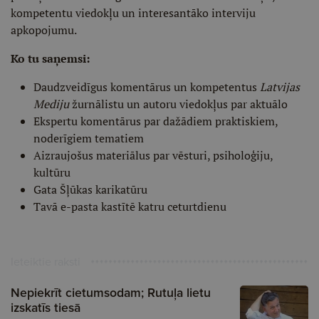
kompetentu viedokļu un interesantāko interviju
apkopojumu.
Ko tu saņemsi:
Daudzveidīgus komentārus un kompetentus
Latvijas
Mediju
žurnālistu un autoru viedokļus par aktuālo
Ekspertu komentārus par dažādiem praktiskiem,
noderīgiem tematiem
Aizraujošus materiālus par vēsturi, psiholoģiju,
kultūru
Gata Šļūkas karikatūru
Tavā e-pasta kastītē katru ceturtdienu
Ieteiktie raksti
Nepiekrīt cietumsodam; Rutuļa lietu
izskatīs tiesā