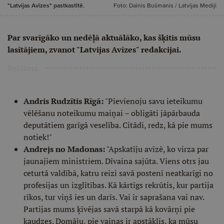
"Latvijas Avīzes" pastkastītē.
Foto: Dainis Bušmanis / Latvijas Mediji
Par svarīgāko un nedēļā aktuālāko, kas šķitis mūsu
lasītājiem, zvanot "Latvijas Avīzes" redakcijai.
Reklāma
Andris Rudzītis Rīgā:
"Pievienoju savu ieteikumu
vēlēšanu noteikumu maiņai – obligāti jāpārbauda
deputātiem garīgā veselība. Citādi, redz, kā pie mums
notiek!"
Andrejs no Madonas:
"Apskatīju avīzē, ko virza par
jaunajiem ministriem. Dīvaina sajūta. Viens otrs jau
ceturtā valdībā, katru reizi savā postenī neatkarīgi no
profesijas un izglītības. Kā kārtīgs rekrūtis, kur partija
rīkos, tur viņš ies un darīs. Vai ir saprašana vai nav.
Partijas mums ķīvējas savā starpā kā kovārņi pie
kaudzes. Domāju, pie vainas ir apstāklis, ka mūsu