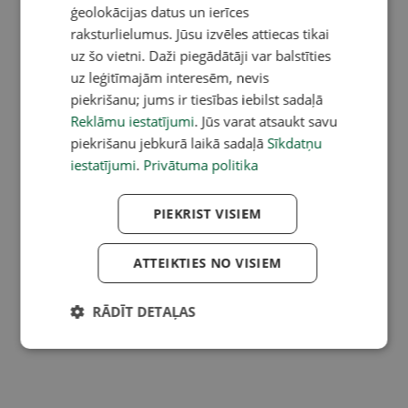
ģeolokācijas datus un ierīces
raksturlielumus. Jūsu izvēles attiecas tikai
uz šo vietni. Daži piegādātāji var balstīties
uz leģitīmajām interesēm, nevis
piekrišanu; jums ir tiesības iebilst sadaļā
Reklāmu iestatījumi
. Jūs varat atsaukt savu
piekrišanu jebkurā laikā sadaļā
Sīkdatņu
iestatījumi
.
Privātuma politika
PIEKRIST VISIEM
ATTEIKTIES NO VISIEM
RĀDĪT DETAĻAS