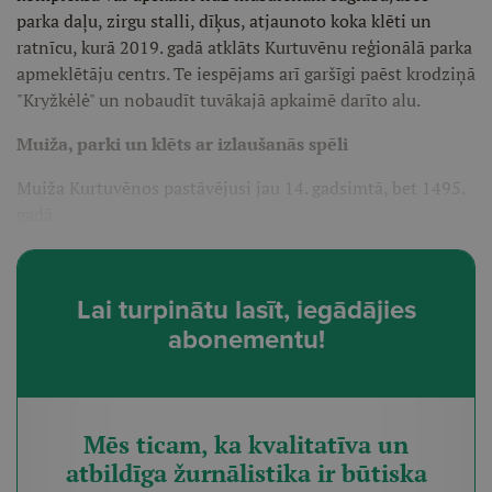
parka daļu, zirgu stalli, dīķus, atjaunoto koka klēti un
ratnīcu, kurā 2019. gadā atklāts Kurtuvēnu reģionālā parka
apmeklētāju centrs. Te iespējams arī garšīgi paēst krodziņā
"Kryžkėlė" un nobaudīt tuvākajā apkaimē darīto alu.
Muiža, parki un klēts ar izlaušanās spēli
Muiža Kurtuvēnos pastāvējusi jau 14. gadsimtā, bet 1495.
gadā
Lai turpinātu lasīt, iegādājies
abonementu!
Mēs ticam, ka kvalitatīva un
atbildīga žurnālistika ir būtiska