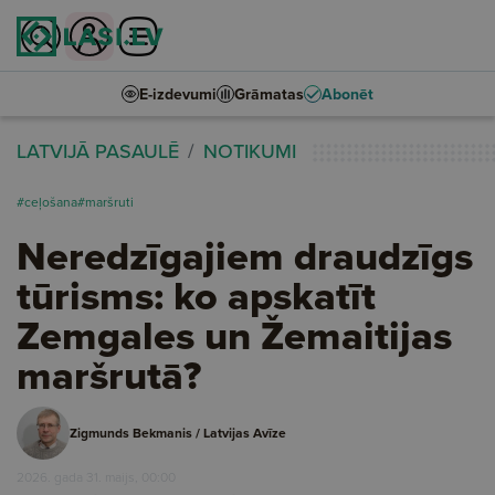
E-izdevumi
Grāmatas
Abonēt
LATVIJĀ PASAULĒ
NOTIKUMI
#ceļošana
#maršruti
Neredzīgajiem draudzīgs
tūrisms: ko apskatīt
Zemgales un Žemaitijas
maršrutā?
Zigmunds Bekmanis / Latvijas Avīze
2026. gada 31. maijs, 00:00