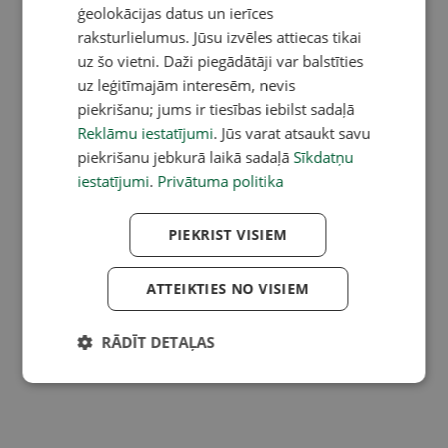
ģeolokācijas datus un ierīces
raksturlielumus. Jūsu izvēles attiecas tikai
uz šo vietni. Daži piegādātāji var balstīties
uz leģitīmajām interesēm, nevis
piekrišanu; jums ir tiesības iebilst sadaļā
Reklāmu iestatījumi
. Jūs varat atsaukt savu
piekrišanu jebkurā laikā sadaļā
Sīkdatņu
iestatījumi
.
Privātuma politika
PIEKRIST VISIEM
ATTEIKTIES NO VISIEM
RĀDĪT DETAĻAS