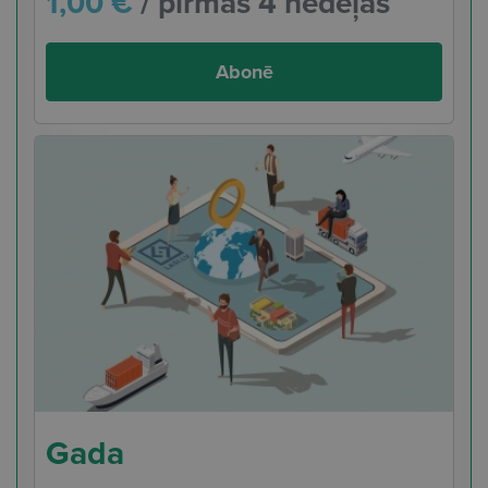
1,00 €
/ pirmās 4 nedēļas
Abonē
Gada