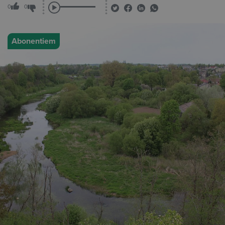
0
0
Abonentiem