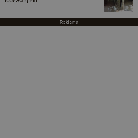
robežsargiem
Reklāma