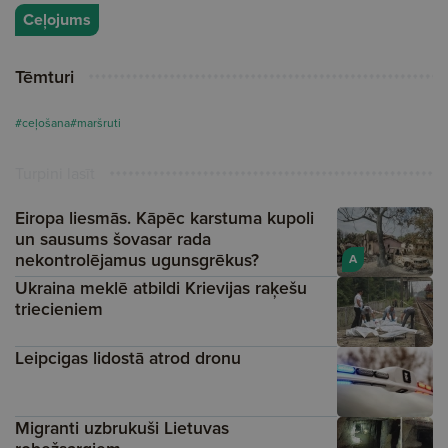
Ceļojums
Tēmturi
#ceļošana
#maršruti
Turpini lasīt
Eiropa liesmās. Kāpēc karstuma kupoli
un sausums šovasar rada
nekontrolējamus ugunsgrēkus?
A
Ukraina meklē atbildi Krievijas raķešu
triecieniem
Leipcigas lidostā atrod dronu
Migranti uzbrukuši Lietuvas