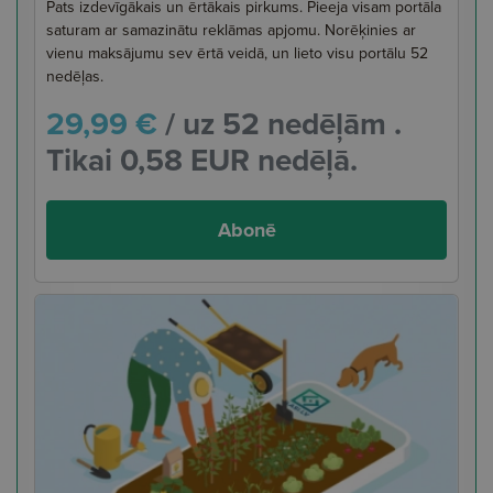
Pats izdevīgākais un ērtākais pirkums. Pieeja visam portāla
saturam ar samazinātu reklāmas apjomu. Norēķinies ar
vienu maksājumu sev ērtā veidā, un lieto visu portālu 52
nedēļas.
29,99 €
/ uz 52 nedēļām .
Tikai 0,58 EUR nedēļā.
Abonē