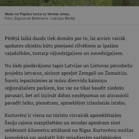
Skats no Papiles torņa uz Ventas ieleju.
Foto: Zigmunds Bekmanis / Latvijas Mediji
Pēdējā laikā daudz tiek domāts par to, lai arvien vairāk
apskates objektu būtu pieejami cilvēkiem ar īpašām
vajadzībām, tostarp vājredzīgajiem un neredzīgajiem.
Nu šāds piedāvājums tapis Latvijas un Lietuvas pārrobežu
projekta ietvaros, aicinot apceļot Zemgali un Žemaitiju.
Šoreiz iepazīsimies ar mūsu dienvidu kaimiņu
reģionālajiem parkiem, kur var ne tikai baudīt ziedošo
pavasari, bet arī izzināt dabas noslēpumus un aizraujoši
pavadīt laiku, piemēram, apmeklējot izlaušanās istabu.
Kurtuvēni ir viena no tūristu visvairāk apmeklētajām
Šauļu rajona mazpilsētām un atrodas apmēram simt
sešdesmit kilometru attālumā no Rīgas. Kurtuvēnu muižas
kompleksā var apskatīt līdz mūsdienām saglabājušos