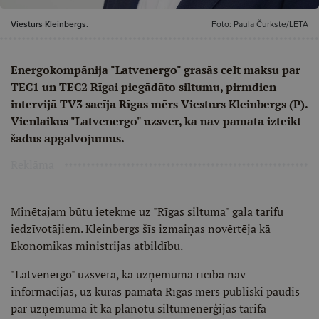
Viesturs Kleinbergs.
Foto: Paula Čurkste/LETA
Energokompānija "Latvenergo" grasās celt maksu par
TEC1 un TEC2 Rīgai piegādāto siltumu, pirmdien
intervijā TV3 sacīja Rīgas mērs Viesturs Kleinbergs (P).
Vienlaikus "Latvenergo" uzsver, ka nav pamata izteikt
šādus apgalvojumus.
Reklāma
Minētajam būtu ietekme uz "Rīgas siltuma" gala tarifu
iedzīvotājiem. Kleinbergs šīs izmaiņas novērtēja kā
Ekonomikas ministrijas atbildību.
"Latvenergo" uzsvēra, ka uzņēmuma rīcībā nav
informācijas, uz kuras pamata Rīgas mērs publiski paudis
par uzņēmuma it kā plānotu siltumenerģijas tarifa