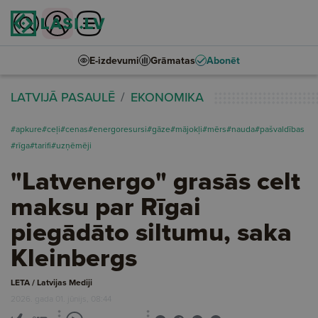
E-izdevumi
Grāmatas
Abonēt
LATVIJĀ PASAULĒ
EKONOMIKA
#apkure
#ceļi
#cenas
#energoresursi
#gāze
#mājokļi
#mērs
#nauda
#pašvaldības
#rīga
#tarifi
#uzņēmēji
"Latvenergo" grasās celt
maksu par Rīgai
piegādāto siltumu, saka
Kleinbergs
LETA / Latvijas Mediji
2026. gada 01. jūnijs, 08:44