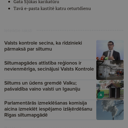
Gata Šļūkas karikatūru
Tavā e-pasta kastītē katru ceturtdienu
Ieteiktie raksti
Valsts kontrole secina, ka rīdzinieki
pārmaksā par siltumu
Siltumapgādes attīstība reģionos ir
nevienmērīga, secinājusi Valsts Kontrole
Siltums un ūdens gremdē Valku;
pašvaldība vaino valsti un Igauniju
A
Parlamentārās izmeklēšanas komisija
aicina izmeklēt iespējamo izšķērdēšanu
Rīgas siltumapgādē