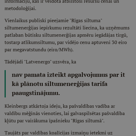
informāciju, kas ir veidota atbilstoši resursu cenai un
metodoloģijai.
Vienlaikus publiski pieejamie "Rīgas siltuma"
siltumenerģijas iepirkumu rezultāti liecina, ka uzņēmums
patlaban būtisku siltumenerģijas apmēru iegādājas tirgū,
tostarp atlikumsiltumu, par vidējo cenu aptuveni 30 eiro
par megavatstundu (eiro/MWh).
Tādējādi "Latvenergo" uzsvēra, ka
nav pamata izteikt apgalvojumus par it
kā plānotu siltumenerģijas tarifa
paaugstinājumu.
Kleinbergs atkārtoja ideju, ka pašvaldības vadība ar
valdību mēģinās vienoties, lai galvaspilsētas pašvaldība
kļūtu par vairākuma īpašnieku "Rīgas siltumā".
Taujāts par valdības koalīcijas izmaiņu ietekmi uz