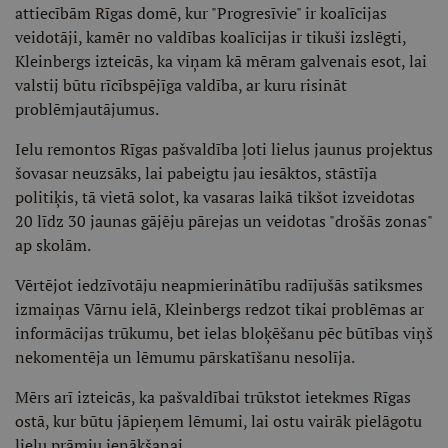
attiecībām Rīgas domē, kur "Progresīvie" ir koalīcijas
veidotāji, kamēr no valdības koalīcijas ir tikuši izslēgti,
Kleinbergs izteicās, ka viņam kā mēram galvenais esot, lai
valstij būtu rīcībspējīga valdība, ar kuru risināt
problēmjautājumus.
Ielu remontos Rīgas pašvaldība ļoti lielus jaunus projektus
šovasar neuzsāks, lai pabeigtu jau iesāktos, stāstīja
politiķis, tā vietā solot, ka vasaras laikā tikšot izveidotas
20 līdz 30 jaunas gājēju pārejas un veidotas "drošās zonas"
ap skolām.
Vērtējot iedzīvotāju neapmierinātību radījušās satiksmes
izmaiņas Vārnu ielā, Kleinbergs redzot tikai problēmas ar
informācijas trūkumu, bet ielas bloķēšanu pēc būtības viņš
nekomentēja un lēmumu pārskatīšanu nesolīja.
Mērs arī izteicās, ka pašvaldībai trūkstot ietekmes Rīgas
ostā, kur būtu jāpieņem lēmumi, lai ostu vairāk pielāgotu
lielu prāmju ienākšanai.