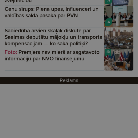
zvejniecību
A
Cenu sīrups: Piena upes, influenceri un
valdības saldā pasaka par PVN
A
Sabiedrībā arvien skaļāk diskutē par
Saeimas deputātu mājokļu un transporta
kompensācijām — ko saka politiķi?
Foto:
Premjers nav mierā ar sagatavoto
informāciju par NVO finansējumu
Reklāma