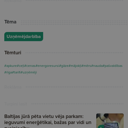
Reklāma
Tēma
Uzņēmējdarbība
Tēmturi
#apkure
#ceļi
#cenas
#energoresursi
#gāze
#mājokļi
#mērs
#nauda
#pašvaldības
#rīga
#tarifi
#uzņēmēji
Reklāma
Turpini lasīt
Baltijas jūrā pēta vietu vēja parkam:
ieguvumi enerģētikai, bažas par vidi un