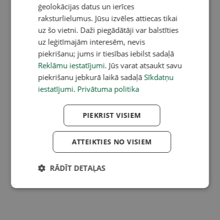
ģeolokācijas datus un ierīces
raksturlielumus. Jūsu izvēles attiecas tikai
uz šo vietni. Daži piegādātāji var balstīties
uz leģitīmajām interesēm, nevis
piekrišanu; jums ir tiesības iebilst sadaļā
Reklāmu iestatījumi
. Jūs varat atsaukt savu
piekrišanu jebkurā laikā sadaļā
Sīkdatņu
iestatījumi
.
Privātuma politika
PIEKRIST VISIEM
ATTEIKTIES NO VISIEM
RĀDĪT DETAĻAS