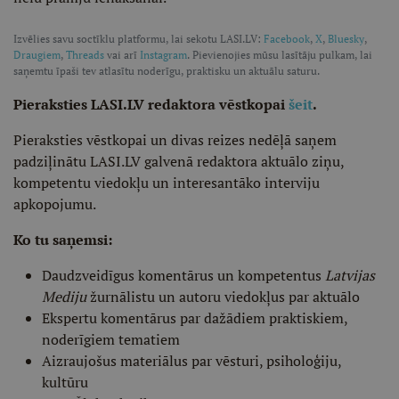
Izvēlies savu soctīklu platformu, lai sekotu LASI.LV:
Facebook
,
X
,
Bluesky
,
Draugiem
,
Threads
vai arī
Instagram
. Pievienojies mūsu lasītāju pulkam, lai
saņemtu īpaši tev atlasītu noderīgu, praktisku un aktuālu saturu.
Pieraksties LASI.LV redaktora vēstkopai
šeit
.
Pieraksties vēstkopai un divas reizes nedēļā saņem
padziļinātu LASI.LV galvenā redaktora aktuālo ziņu,
kompetentu viedokļu un interesantāko interviju
apkopojumu.
Ko tu saņemsi:
Daudzveidīgus komentārus un kompetentus
Latvijas
Mediju
žurnālistu un autoru viedokļus par aktuālo
Ekspertu komentārus par dažādiem praktiskiem,
noderīgiem tematiem
Aizraujošus materiālus par vēsturi, psiholoģiju,
kultūru