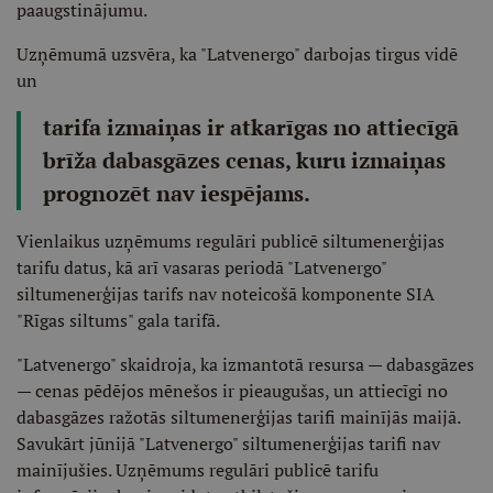
paaugstinājumu.
Uzņēmumā uzsvēra, ka "Latvenergo" darbojas tirgus vidē
un
tarifa izmaiņas ir atkarīgas no attiecīgā
brīža dabasgāzes cenas, kuru izmaiņas
prognozēt nav iespējams.
Vienlaikus uzņēmums regulāri publicē siltumenerģijas
tarifu datus, kā arī vasaras periodā "Latvenergo"
siltumenerģijas tarifs nav noteicošā komponente SIA
"Rīgas siltums" gala tarifā.
"Latvenergo" skaidroja, ka izmantotā resursa — dabasgāzes
— cenas pēdējos mēnešos ir pieaugušas, un attiecīgi no
dabasgāzes ražotās siltumenerģijas tarifi mainījās maijā.
Savukārt jūnijā "Latvenergo" siltumenerģijas tarifi nav
mainījušies. Uzņēmums regulāri publicē tarifu