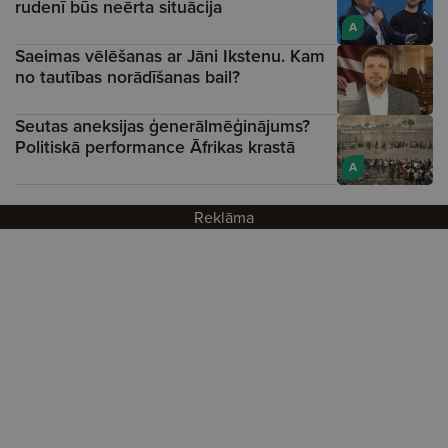
rudenī būs neērta situācija
A
Saeimas vēlēšanas ar Jāni Ikstenu. Kam
no tautības norādīšanas bail?
Seutas aneksijas ģenerālmēģinājums?
Politiskā performance Āfrikas krastā
A
Reklāma