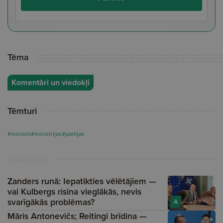
Tēma
Komentāri un viedokļi
Tēmturi
#ministri
#ministrijas
#partijas
Turpini lasīt
Zanders runā: Iepatikties vēlētājiem —
vai Kulbergs risina vieglākās, nevis
svarīgākās problēmas?
A
Māris Antonevičs; Reitingi brīdina —