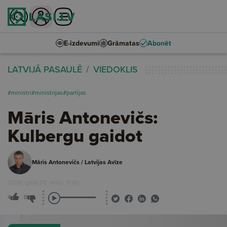
E-izdevumi
Grāmatas
Abonēt
LATVIJĀ PASAULĒ
VIEDOKLIS
#ministri
#ministrijas
#partijas
Māris Antonevičs:
Kulbergu gaidot
Māris Antonevičs / Latvijas Avīze
2026. gada 28. maijs, 11:00
4
0