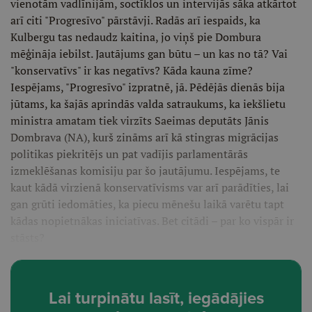
vienotām vadlīnijām, soctīklos un intervijās sāka atkārtot
arī citi "Progresīvo" pārstāvji. Radās arī iespaids, ka
Kulbergu tas nedaudz kaitina, jo viņš pie Dombura
mēģināja iebilst. Jautājums gan būtu – un kas no tā? Vai
"konservatīvs" ir kas negatīvs? Kāda kauna zīme?
Iespējams, "Progresīvo" izpratnē, jā. Pēdējās dienās bija
jūtams, ka šajās aprindās valda satraukums, ka iekšlietu
ministra amatam tiek virzīts Saeimas deputāts Jānis
Dombrava (NA), kurš zināms arī kā stingras migrācijas
politikas piekritējs un pat vadījis parlamentārās
izmeklēšanas komisiju par šo jautājumu. Iespējams, te
kaut kādā virzienā konservatīvisms var arī parādīties, lai
gan grūti iedomāties, ka piecu mēnešu laikā varētu tapt
kādas nopietnākas iniciatīvas. Bet citādi – par ko vispār ir
stāsts?
Lai turpinātu lasīt, iegādājies