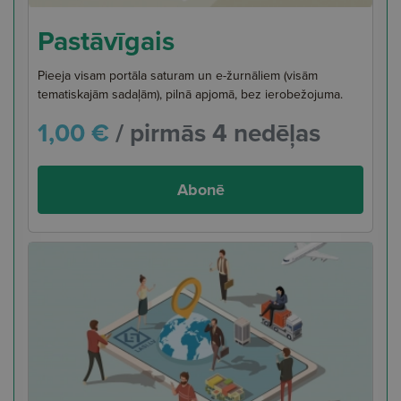
Pastāvīgais
Pieeja visam portāla saturam un e-žurnāliem (visām
tematiskajām sadaļām), pilnā apjomā, bez ierobežojuma.
1,00 €
/ pirmās 4 nedēļas
Abonē