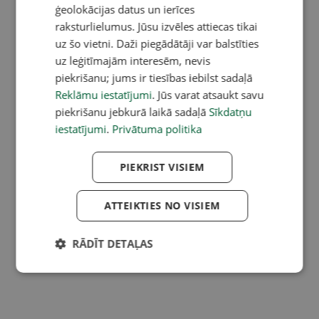
ģeolokācijas datus un ierīces
raksturlielumus. Jūsu izvēles attiecas tikai
uz šo vietni. Daži piegādātāji var balstīties
uz leģitīmajām interesēm, nevis
piekrišanu; jums ir tiesības iebilst sadaļā
Reklāmu iestatījumi
. Jūs varat atsaukt savu
piekrišanu jebkurā laikā sadaļā
Sīkdatņu
iestatījumi
.
Privātuma politika
PIEKRIST VISIEM
ATTEIKTIES NO VISIEM
RĀDĪT DETAĻAS