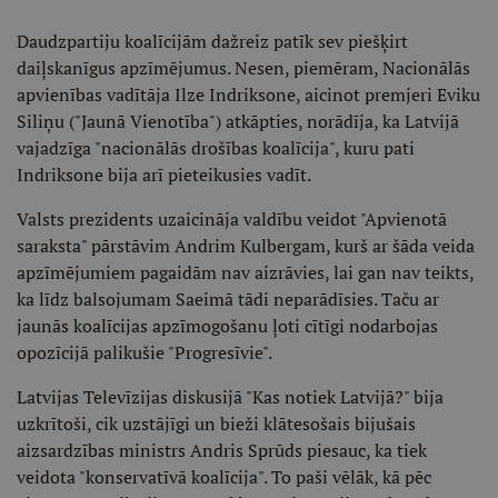
Daudzpartiju koalīcijām dažreiz patīk sev piešķirt
daiļskanīgus apzīmējumus. Nesen, piemēram, Nacionālās
apvienības vadītāja Ilze Indriksone, aicinot premjeri Eviku
Siliņu ("Jaunā Vienotība") atkāpties, norādīja, ka Latvijā
vajadzīga "nacionālās drošības koalīcija", kuru pati
Indriksone bija arī pieteikusies vadīt.
Valsts prezidents uzaicināja valdību veidot "Apvienotā
saraksta" pārstāvim Andrim Kulbergam, kurš ar šāda veida
apzīmējumiem pagaidām nav aizrāvies, lai gan nav teikts,
ka līdz balsojumam Saeimā tādi neparādīsies. Taču ar
jaunās koalīcijas apzīmogošanu ļoti cītīgi nodarbojas
opozīcijā palikušie "Progresīvie".
Latvijas Televīzijas diskusijā "Kas notiek Latvijā?" bija
uzkrītoši, cik uzstājīgi un bieži klātesošais bijušais
aizsardzības ministrs Andris Sprūds piesauc, ka tiek
veidota "konservatīvā koalīcija". To paši vēlāk, kā pēc