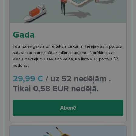
Gada
Pats izdevīgākais un ērtākais pirkums. Pieeja visam portāla
saturam ar samazinātu reklāmas apjomu. Norēķinies ar
vienu maksājumu sev ērtā veidā, un lieto visu portālu 52
nedēļas.
29,99 €
/ uz 52 nedēļām .
Tikai 0,58 EUR nedēļā.
Abonē