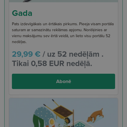
Gada
Pats izdevīgākais un ērtākais pirkums. Pieeja visam portāla
saturam ar samazinātu reklāmas apjomu. Norēķinies ar
vienu maksājumu sev ērtā veidā, un lieto visu portālu 52
nedēļas.
29,99 €
/ uz 52 nedēļām .
Tikai 0,58 EUR nedēļā.
Abonē