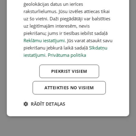
ģeolokācijas datus un ierīces
raksturlielumus. Jūsu izvēles attiecas tikai
uz šo vietni. Daži piegādātāji var balstīties
uz leģitīmajām interesēm, nevis
piekrišanu; jums ir tiesības iebilst sadaļā
Reklāmu iestatījumi
. Jūs varat atsaukt savu
piekrišanu jebkurā laikā sadaļā
Sīkdatņu
iestatījumi
.
Privātuma politika
PIEKRIST VISIEM
ATTEIKTIES NO VISIEM
RĀDĪT DETAĻAS