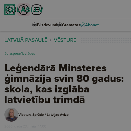
E-izdevumi
Grāmatas
Abonēt
LATVIJĀ PASAULĒ
VĒSTURE
#diaspora
#izstādes
Leģendārā Minsteres
ģimnāzija svin 80 gadus:
skola, kas izglāba
latvietību trimdā
Viesturs Sprūde / Latvijas Avīze
2026. gada 23. maijs, 14:00