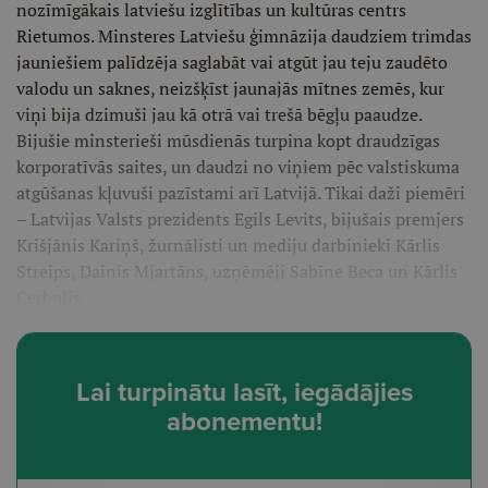
nozīmīgākais latviešu izglītības un kultūras centrs
Rietumos. Minsteres Latviešu ģimnāzija daudziem trimdas
jauniešiem palīdzēja saglabāt vai atgūt jau teju zaudēto
valodu un saknes, neizšķīst jaunajās mītnes zemēs, kur
viņi bija dzimuši jau kā otrā vai trešā bēgļu paaudze.
Bijušie minsterieši mūsdienās turpina kopt draudzīgas
korporatīvās saites, un daudzi no viņiem pēc valstiskuma
atgūšanas kļuvuši pazīstami arī Latvijā. Tikai daži piemēri
– Latvijas Valsts prezidents Egils Levits, bijušais premjers
Krišjānis Kariņš, žurnālisti un mediju darbinieki Kārlis
Streips, Dainis Mjartāns, uzņēmēji Sabīne Beca un Kārlis
Cerbulis.
Lai turpinātu lasīt, iegādājies
abonementu!