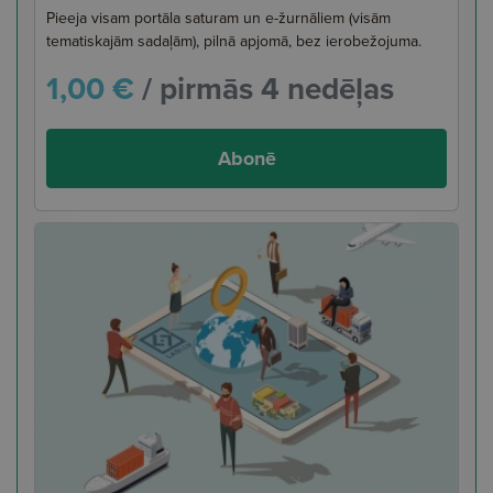
Pieeja visam portāla saturam un e-žurnāliem (visām
tematiskajām sadaļām), pilnā apjomā, bez ierobežojuma.
1,00 €
/ pirmās 4 nedēļas
Abonē