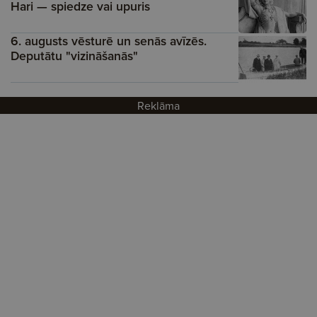
Hari — spiedze vai upuris
6. augusts vēsturē un senās avīzēs.
Deputātu "vizināšanās"
Reklāma