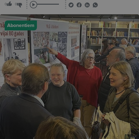
0
0
Abonentiem