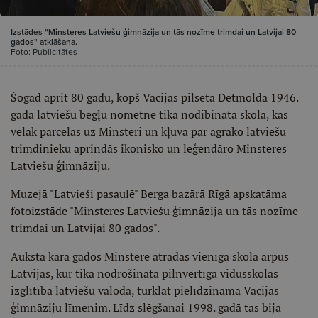
Izstādes "Minsteres Latviešu ģimnāzija un tās nozīme trimdai un Latvijai 80
gados" atklāšana.
Foto: Publicitātes
Šogad aprit 80 gadu, kopš Vācijas pilsētā Detmoldā 1946.
gadā latviešu bēgļu nometnē tika nodibināta skola, kas
vēlāk pārcēlās uz Minsteri un kļuva par agrāko latviešu
trimdinieku aprindās ikonisko un leģendāro Minsteres
Latviešu ģimnāziju.
Muzejā "Latvieši pasaulē" Berga bazārā Rīgā apskatāma
fotoizstāde "Minsteres Latviešu ģimnāzija un tās nozīme
trimdai un Latvijai 80 gados".
Aukstā kara gados Minsterē atradās vienīgā skola ārpus
Latvijas, kur tika nodrošināta pilnvērtīga vidusskolas
izglītība latviešu valodā, turklāt pielīdzināma Vācijas
ģimnāziju līmenim. Līdz slēgšanai 1998. gadā tas bija