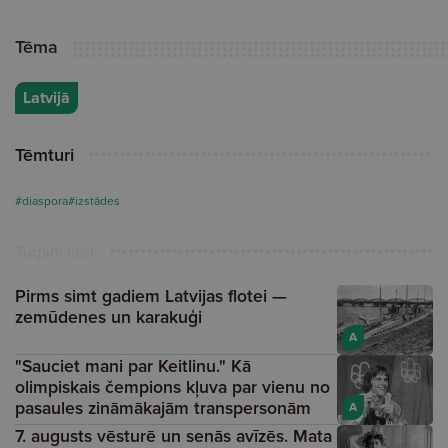
Tēma
Latvijā
Tēmturi
#diaspora
#izstādes
Turpini lasīt
Pirms simt gadiem Latvijas flotei —
zemūdenes un karakuģi
A
"Sauciet mani par Keitlinu." Kā
olimpiskais čempions kļuva par vienu no
pasaules zināmākajām transpersonām
A
7. augusts vēsturē un senās avīzēs. Mata