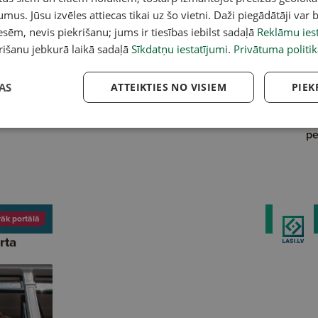
umus. Jūsu izvēles attiecas tikai uz šo vietni. Daži piegādātāji var b
sēm, nevis piekrišanu; jums ir tiesības iebilst sadaļā
Reklāmu iest
rišanu jebkurā laikā sadaļā
Sīkdatņu iestatījumi
.
Privātuma politik
AS
ATTEIKTIES NO VISIEM
PIEK
nevičs; Reitingi brīdina
Saeimas vēlēšanas ar Jāni Ikstenu.
Se
ūs neērta situācija
Kam no tautības norādīšanas bail?
ģe
pe