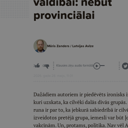
valdībai: nebūt
provinciālai
Māris Zanders / Latvijas Avīze
Klausies ziņu audio formātā
3
0
2026. gada 28. maijs, 11:01
Dažādiem autoriem ir piedēvēts ironisks izt
kuri uzskata, ka cilvēki dalās divās grupās. 
runa ir par to, ka jebkurā sabiedrībā ir ci
izveidotos pretējā grupa, iemesli var būt ļ
vakcīnām. Un, protams, politika. Nav vēl 