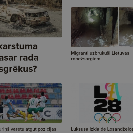
 karstuma
Migranti uzbrukuši Lietuvas
asar rada
robežsargiem
sgrēkus?
uriņš varētu atgūt pozīcijas
Luksusa izklaide Losandželo