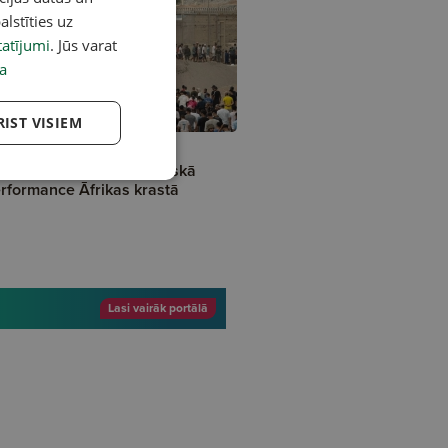
alstīties uz
atījumi
. Jūs varat
a
A
RIST VISIEM
utas aneksijas
nerālmēģinājums? Politiskā
rformance Āfrikas krastā