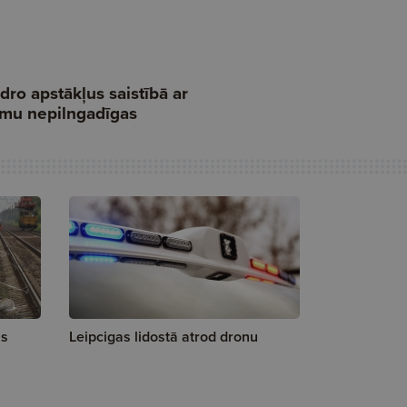
as
Leipcigas lidostā atrod dronu