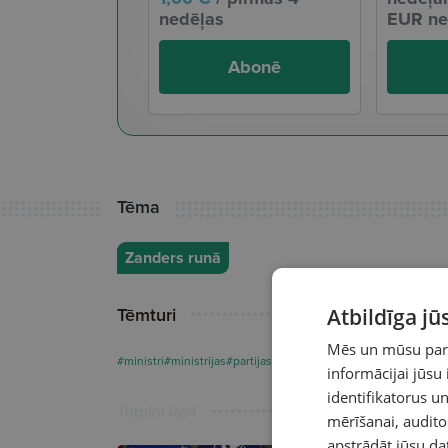
nedēļas
EUR ne
Abonē
Tēma
Zanders runā
Tēmturi
Atbildīga j
Mēs un mūsu partn
#ministri
#ministrijas
#partijas
#saeima
informācijai jūsu
identifikatorus 
Turpini lasīt
mērīšanai, audit
apstrādāt jūsu da