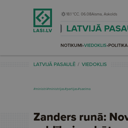
18.1 °C
C. 06.08
Aisma, Askolds
LATVIJĀ PAS
NOTIKUMI
•
VIEDOKLIS
•
POLITIKA
LATVIJĀ PASAULĒ
VIEDOKLIS
#ministri
#ministrijas
#partijas
#saeima
Zanders runā: No