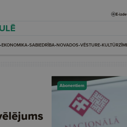
E-izd
AULĒ
•
EKONOMIKA
•
SABIEDRĪBA
•
NOVADOS
•
VĒSTURE
•
KULTŪRZĪM
Abonentiem
vēlējums