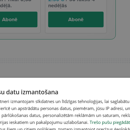
dēļā.
nedēļās
Abonē
Abonē
ūsu datu izmantošana
eri izmantojam sīkdatnes un līdzīgas tehnoloģijas, lai saglabātu
 ierīcē un apstrādātu personas datus, piemēram, jūsu IP adresi, un
un pārlūkošanas datus, personalizētām reklāmām un saturam, rek
orijas ieskatiem un pakalpojumu uzlabošanai.
Trešo pušu piegādāt
tus šiem un citiem nolūkiem, tostarp izmantojot precīzus ģeolokā