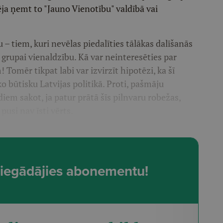
ēja ņemt to "Jauno Vienotību" valdībā vai
 – tiem, kuri nevēlas piedalīties tālākas dalīšanās
i grupai vienaldzību. Kā var neinteresēties par
Tomēr tikpat labi var izvirzīt hipotēzi, ka šī
o būtisku Latvijas politikā. Proti, pašmāju
diem sakot, ja patur prātā šīs pilnvaru robežas,
pusi nav īsti vērts.
t, iegādājies abonementu!