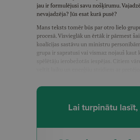
jau ir formulējusi savu nošķīrumu. Vajadz
nevajadzēja? Jūs esat kurā pusē?
Mans teksts tomēr būs par otro lielo grupu
procesā. Visvieglāk un ērtāk ir pārmest ša
koalīcijas sastāvu un ministru personībām! 
grupa ir sapratusi vai vismaz nojauš kaut k
spēlētāju ierobežotās iespējas. Citiem vār
veltīt laiku un enerģiju strīdiem ar pretējo 
Lai turpinātu lasī