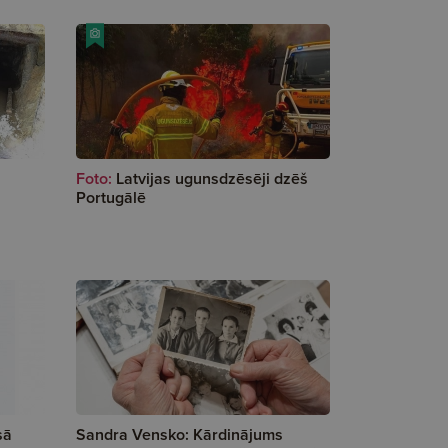
Foto:
Latvijas ugunsdzēsēji dzēš
Portugālē
sā
Sandra Vensko: Kārdinājums