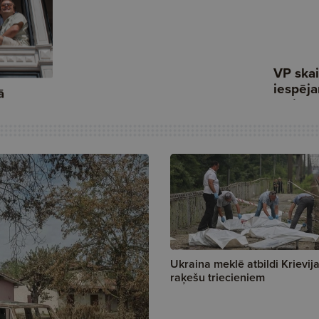
Ukraina meklē atbildi Krievij
raķešu triecieniem