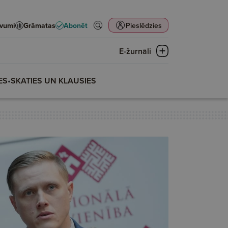
evumi
Grāmatas
Abonēt
Pieslēdzies
E-žurnāli
ES
•
SKATIES UN KLAUSIES