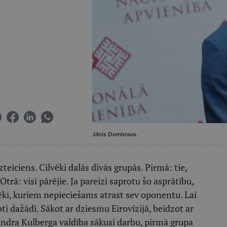
Jānis Dombrava.
eiciens. Cilvēki dalās divās grupās. Pirmā: tie,
Otrā: visi pārējie. Ja pareizi saprotu šo asprātību,
lvēki, kuriem nepieciešams atrast sev oponentu. Lai
oti dažādi. Sākot ar dziesmu Eirovīzijā, beidzot ar
Andra Kulberga valdība sākusi darbu, pirmā grupa