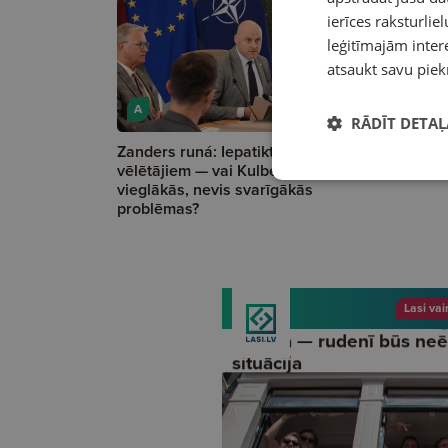
ierīces raksturliel
leģitīmajām intere
atsaukt savu piek
A
A
RĀDĪT DETAĻ
Zanders runá: Iepatikties
Māris Anto
vēlētājiem — vai Kulbergs risina
— rudenī b
vieglākās, nevis svarīgākās
problēmas?