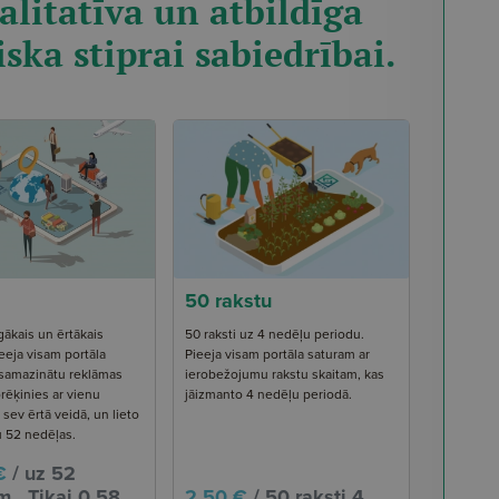
alitatīva un atbildīga
iska stiprai sabiedrībai.
50 rakstu
gākais un ērtākais
50 raksti uz 4 nedēļu periodu.
eeja visam portāla
Pieeja visam portāla saturam ar
 samazinātu reklāmas
ierobežojumu rakstu skaitam, kas
rēķinies ar vienu
jāizmanto 4 nedēļu periodā.
ev ērtā veidā, un lieto
u 52 nedēļas.
€
/ uz 52
 . Tikai 0,58
2.50 €
/ 50 raksti 4