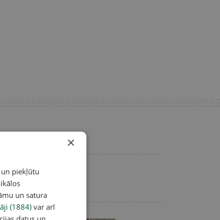
×
 un piekļūtu
ikālos
lāmu un satura
āji (1884)
var arī
cijas datus un