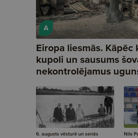
A
Eiropa liesmās. Kāpēc
kupoli un sausums šov
nekontrolējamus ugun
6. augusts vēsturē un senās
Nils P