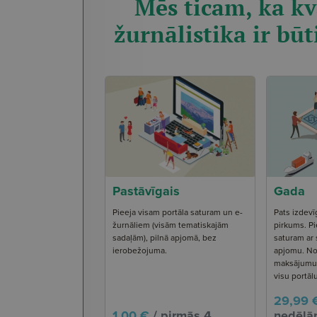
Mēs ticam, ka kv
žurnālistika ir būt
Pastāvīgais
Gada
Pieeja visam portāla saturam un e-
Pats izdevī
žurnāliem (visām tematiskajām
pirkums. Pi
sadaļām), pilnā apjomā, bez
saturam ar
ierobežojuma.
apjomu. No
maksājumu s
visu portāl
29,99 
1,00 €
/ pirmās 4
nedēļām