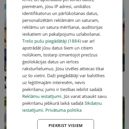
piemēram, jūsu IP adresi, unikālos
identifikatorus un pārlūkošanas datus,
personalizētām reklāmām un saturam,
reklāmu un satura mērīšanai, auditorijas
ieskatiem un pakalpojumu uzlabošanai.
Trešo pušu piegādātāji (1884)
var arī
apstrādāt jūsu datus šiem un citiem
nolūkiem, tostarp izmantojot precīzus
ģeolokācijas datus un ierīces
raksturlielumus. Jūsu izvēles attiecas tikai
uz šo vietni. Daži piegādātāji var balstīties
Nedēļas nogales izlase: mūzikas un
uz leģitīmajām interesēm, nevis
kino festivāli, pilsētas svētki
piekrišanu; jums ir tiesības iebilst sadaļā
Reklāmu iestatījumi
. Jūs varat atsaukt savu
piekrišanu jebkurā laikā sadaļā
Sīkdatņu
iestatījumi
.
Privātuma politika
PIEKRIST VISIEM