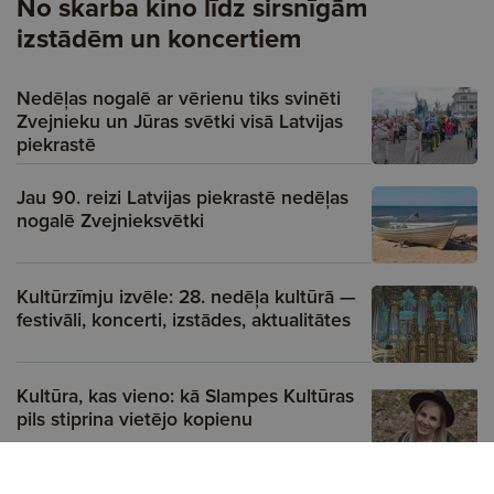
No skarba kino līdz sirsnīgām
izstādēm un koncertiem
Nedēļas nogalē ar vērienu tiks svinēti
Zvejnieku un Jūras svētki visā Latvijas
piekrastē
Jau 90. reizi Latvijas piekrastē nedēļas
nogalē Zvejnieksvētki
Kultūrzīmju izvēle: 28. nedēļa kultūrā —
festivāli, koncerti, izstādes, aktualitātes
Kultūra, kas vieno: kā Slampes Kultūras
pils stiprina vietējo kopienu