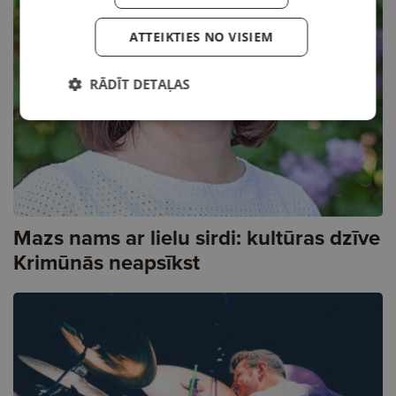
ATTEIKTIES NO VISIEM
RĀDĪT DETAĻAS
Mazs nams ar lielu sirdi: kultūras dzīve
Krimūnās neapsīkst