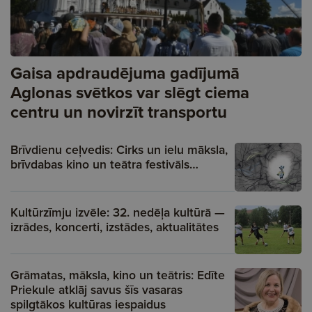
Gaisa apdraudējuma gadījumā
Aglonas svētkos var slēgt ciema
centru un novirzīt transportu
Brīvdienu ceļvedis: Cirks un ielu māksla,
brīvdabas kino un teātra festivāls…
Kultūrzīmju izvēle: 32. nedēļa kultūrā —
izrādes, koncerti, izstādes, aktualitātes
Grāmatas, māksla, kino un teātris: Edīte
Priekule atklāj savus šīs vasaras
spilgtākos kultūras iespaidus