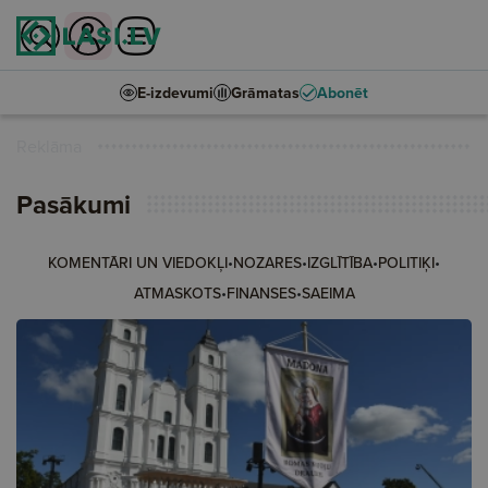
E-izdevumi
Grāmatas
Abonēt
Reklāma
Pasākumi
•
•
•
•
KOMENTĀRI UN VIEDOKĻI
NOZARES
IZGLĪTĪBA
POLITIĶI
•
•
ATMASKOTS
FINANSES
SAEIMA