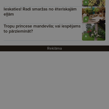
A
Ieskaties! Radi smaržas no ēteriskajām
eļļām
A
Tropu princese mandevila; vai iespējams
to pārziemināt?
A
Reklāma