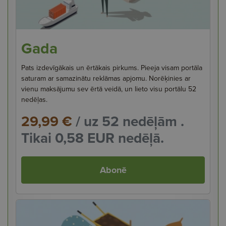
Gada
Pats izdevīgākais un ērtākais pirkums. Pieeja visam portāla
saturam ar samazinātu reklāmas apjomu. Norēķinies ar
vienu maksājumu sev ērtā veidā, un lieto visu portālu 52
nedēļas.
29,99 €
/ uz 52 nedēļām .
Tikai 0,58 EUR nedēļā.
Abonē