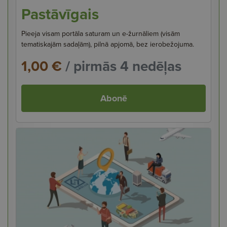
Pastāvīgais
Pieeja visam portāla saturam un e-žurnāliem (visām
tematiskajām sadaļām), pilnā apjomā, bez ierobežojuma.
1,00 €
/ pirmās 4 nedēļas
Abonē