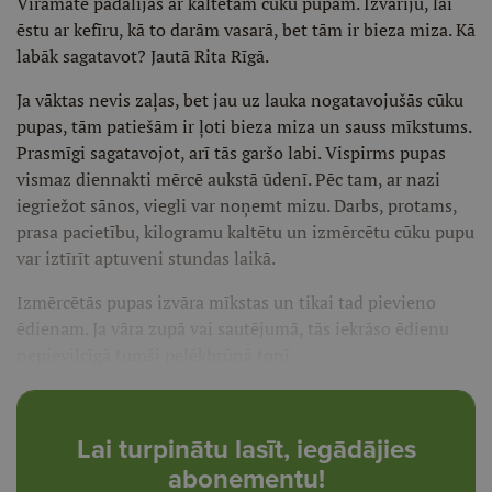
Vīramāte padalījās ar kaltētām cūku pupām. Izvārīju, lai
ēstu ar kefīru, kā to darām vasarā, bet tām ir bieza miza. Kā
labāk sagatavot? Jautā Rita Rīgā.
Ja vāktas nevis zaļas, bet jau uz lauka nogatavojušās cūku
pupas, tām patiešām ir ļoti bieza miza un sauss mīkstums.
Prasmīgi sagatavojot, arī tās garšo labi. Vispirms pupas
vismaz diennakti mērcē aukstā ūdenī. Pēc tam, ar nazi
iegriežot sānos, viegli var noņemt mizu. Darbs, protams,
prasa pacietību, kilogramu kaltētu un izmērcētu cūku pupu
var iztīrīt aptuveni stundas laikā.
Izmērcētās pupas izvāra mīkstas un tikai tad pievieno
ēdienam. Ja vāra zupā vai sautējumā, tās iekrāso ēdienu
nepievilcīgā tumši pelēkbrūnā tonī.
Lai turpinātu lasīt, iegādājies
abonementu!