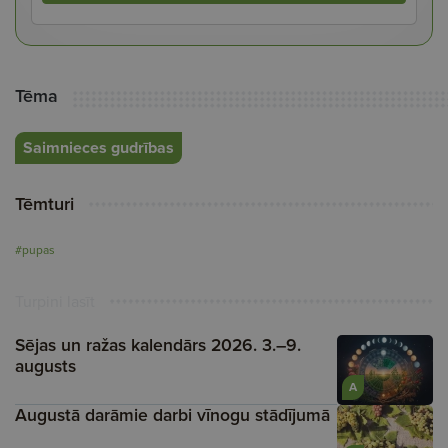
Tēma
Saimnieces gudrības
Tēmturi
#pupas
Turpini lasīt
Sējas un ražas kalendārs 2026. 3.–9.
augusts
A
Augustā darāmie darbi vīnogu stādījumā