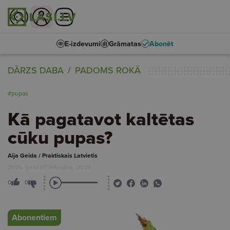
E-izdevumi
Grāmatas
Abonēt
DĀRZS DABA
PADOMS ROKĀ
#pupas
Kā pagatavot kaltētas
cūku pupas?
Aija Geida / Praktiskais Latvietis
2025. gada 07. februāris, 00:01
0
0
Abonentiem