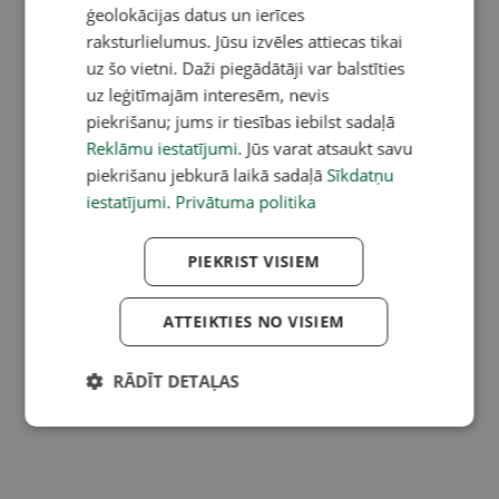
ģeolokācijas datus un ierīces
raksturlielumus. Jūsu izvēles attiecas tikai
uz šo vietni. Daži piegādātāji var balstīties
uz leģitīmajām interesēm, nevis
piekrišanu; jums ir tiesības iebilst sadaļā
Reklāmu iestatījumi
. Jūs varat atsaukt savu
piekrišanu jebkurā laikā sadaļā
Sīkdatņu
iestatījumi
.
Privātuma politika
PIEKRIST VISIEM
ATTEIKTIES NO VISIEM
RĀDĪT DETAĻAS