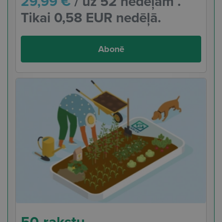
29,99 €
/ uz 52 nedēļām .
Tikai 0,58 EUR nedēļā.
Abonē
50 rakstu