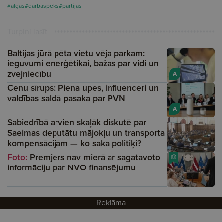
#algas
#darbaspēks
#partijas
Turpini lasīt
Baltijas jūrā pēta vietu vēja parkam:
ieguvumi enerģētikai, bažas par vidi un
zvejniecību
A
Cenu sīrups: Piena upes, influenceri un
valdības saldā pasaka par PVN
A
Sabiedrībā arvien skaļāk diskutē par
Saeimas deputātu mājokļu un transporta
kompensācijām — ko saka politiķi?
Foto:
Premjers nav mierā ar sagatavoto
informāciju par NVO finansējumu
Reklāma