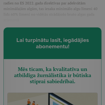
radies no ES 2022. gada direktīvas par adekvātām
minimālajām algām, tas iesaka minimālo algu līmeni 40
līdz 60% līmenī no vidējās strādājošo bruto algas gada
griezumā.
Lai turpinātu lasīt, iegādājies
abonementu!
Mēs ticam, ka kvalitatīva un
atbildīga žurnālistika ir būtiska
stiprai sabiedrībai.