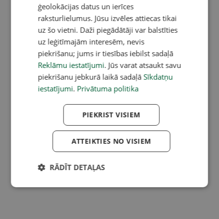
ģeolokācijas datus un ierīces
raksturlielumus. Jūsu izvēles attiecas tikai
uz šo vietni. Daži piegādātāji var balstīties
uz leģitīmajām interesēm, nevis
piekrišanu; jums ir tiesības iebilst sadaļā
Reklāmu iestatījumi
. Jūs varat atsaukt savu
piekrišanu jebkurā laikā sadaļā
Sīkdatņu
iestatījumi
.
Privātuma politika
PIEKRIST VISIEM
ATTEIKTIES NO VISIEM
RĀDĪT DETAĻAS