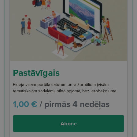
Pastāvīgais
Pieeja visam portāla saturam un e-žurnāliem (visām
tematiskajām sadaļām), pilnā apjomā, bez ierobežojuma.
1,00 €
/ pirmās 4 nedēļas
Abonē