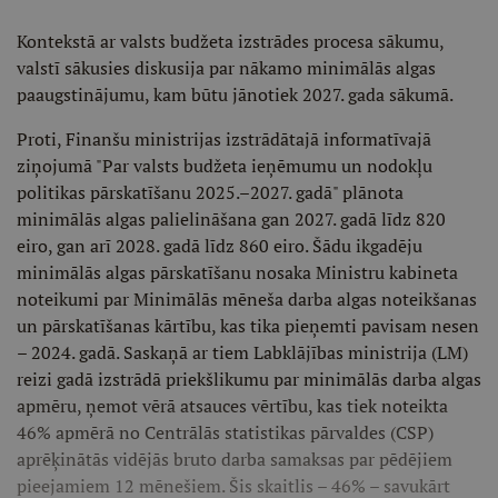
Kontekstā ar valsts budžeta izstrādes procesa sākumu,
valstī sākusies diskusija par nākamo minimālās algas
paaugstinājumu, kam būtu jānotiek 2027. gada sākumā.
Proti, Finanšu ministrijas izstrādātajā informatīvajā
ziņojumā "Par valsts budžeta ieņēmumu un nodokļu
politikas pārskatīšanu 2025.–2027. gadā" plānota
minimālās algas palielināšana gan 2027. gadā līdz 820
eiro, gan arī 2028. gadā līdz 860 eiro. Šādu ikgadēju
minimālās algas pārskatīšanu nosaka Ministru kabineta
noteikumi par Minimālās mēneša darba algas noteikšanas
un pārskatīšanas kārtību, kas tika pieņemti pavisam nesen
– 2024. gadā. Saskaņā ar tiem Labklājības ministrija (LM)
reizi gadā izstrādā priekšlikumu par minimālās darba algas
apmēru, ņemot vērā atsauces vērtību, kas tiek noteikta
46% apmērā no Centrālās statistikas pārvaldes (CSP)
aprēķinātās vidējās bruto darba samaksas par pēdējiem
pieejamiem 12 mēnešiem. Šis skaitlis – 46% – savukārt