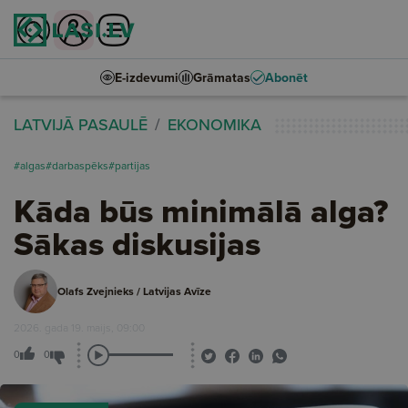
E-izdevumi
Grāmatas
Abonēt
LATVIJĀ PASAULĒ
EKONOMIKA
#algas
#darbaspēks
#partijas
Kāda būs minimālā alga?
Sākas diskusijas
Olafs Zvejnieks / Latvijas Avīze
2026. gada 19. maijs, 09:00
0
0