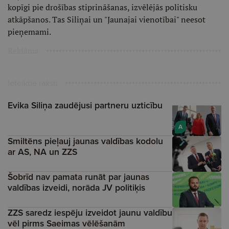
kopīgi pie drošības stiprināšanas, izvēlējās politisku
atkāpšanos. Tas Siliņai un "Jaunajai vienotībai" neesot
pieņemami.
Reklāma
Ieteiktie raksti
Evika Siliņa zaudējusi partneru uzticību
A
Smiltēns pieļauj jaunas valdības kodolu
ar AS, NA un ZZS
Šobrīd nav pamata runāt par jaunas
valdības izveidi, norāda JV politiķis
ZZS saredz iespēju izveidot jaunu valdību
vēl pirms Saeimas vēlēšanām