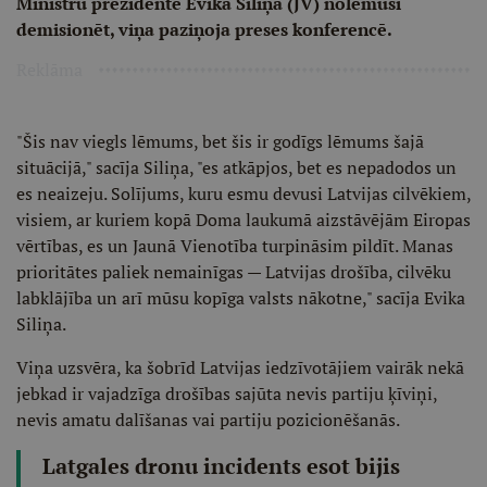
Ministru prezidente Evika Siliņa (JV) nolēmusi
demisionēt, viņa paziņoja preses konferencē.
Reklāma
"Šis nav viegls lēmums, bet šis ir godīgs lēmums šajā
situācijā," sacīja Siliņa, "es atkāpjos, bet es nepadodos un
es neaizeju. Solījums, kuru esmu devusi Latvijas cilvēkiem,
visiem, ar kuriem kopā Doma laukumā aizstāvējām Eiropas
vērtības, es un Jaunā Vienotība turpināsim pildīt. Manas
prioritātes paliek nemainīgas — Latvijas drošība, cilvēku
labklājība un arī mūsu kopīga valsts nākotne," sacīja Evika
Siliņa.
Viņa uzsvēra, ka šobrīd Latvijas iedzīvotājiem vairāk nekā
jebkad ir vajadzīga drošības sajūta nevis partiju ķīviņi,
nevis amatu dalīšanas vai partiju pozicionēšanās.
Latgales dronu incidents esot bijis