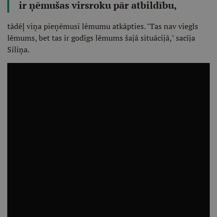
ir ņēmušas virsroku pār atbildību,
tādēļ viņa pieņēmusi lēmumu atkāpties. "Tas nav viegls
lēmums, bet tas ir godīgs lēmums šajā situācijā," sacīja
Siliņa.