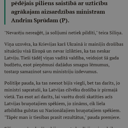
pēdējais piliens saistībā ar uzticību
agrākajam aizsardzības ministram
Andrim Sprūdam (P).
"Nevarēju nereaģēt, ja solījumi netiek pildīti," teica Siliņa.
Viņa uzsvēra, ka Krievijas karš Ukrainā ir mainījis drošības
situāciju visā Eiropā un nevar izlikties, ka tas neskar
Latviju. Tieši tādēļ viņas vadītā valdība, veidojot šā gada
budžetu, esot pieņēmusi dažādus smagus lēmumus,
tostarp samazinot savu ministriju izdevumus.
Politiķe pauda, ka tas neesot bijis viegli, bet tas darīts, jo
ministri sapratuši, ka Latvijas cilvēku drošība ir pirmajā
vietā. Tas esot arī darīts, lai varētu droši skatīties acīs
Latvijas bruņotajiem spēkiem, jo zināms, cik liela
atbildība gulstas uz Nacionālajiem bruņotajiem spēkiem.
"Tāpēc man ir tiesības prasīt rezultātus," pauda premjere.