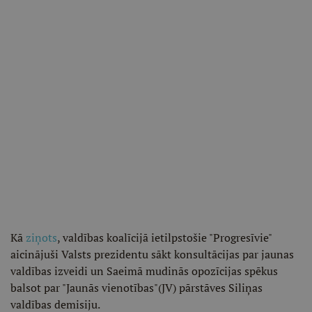
Kā
ziņots
, valdības koalīcijā ietilpstošie "Progresīvie"
aicinājuši Valsts prezidentu sākt konsultācijas par jaunas
valdības izveidi un Saeimā mudinās opozīcijas spēkus
balsot par "Jaunās vienotības"(JV) pārstāves Siliņas
valdības demisiju.