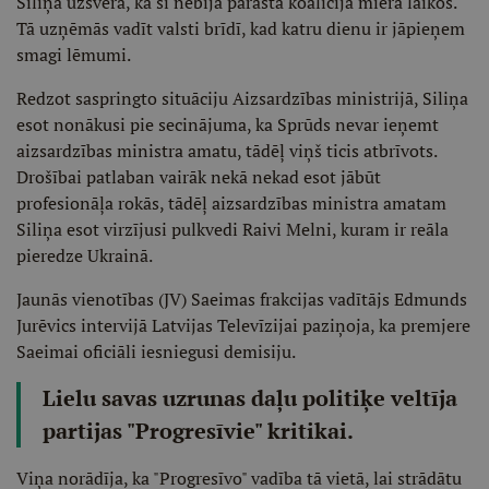
Siliņa uzsvēra, ka šī nebija parasta koalīcija miera laikos.
Tā uzņēmās vadīt valsti brīdī, kad katru dienu ir jāpieņem
smagi lēmumi.
Redzot saspringto situāciju Aizsardzības ministrijā, Siliņa
esot nonākusi pie secinājuma, ka Sprūds nevar ieņemt
aizsardzības ministra amatu, tādēļ viņš ticis atbrīvots.
Drošībai patlaban vairāk nekā nekad esot jābūt
profesionāļa rokās, tādēļ aizsardzības ministra amatam
Siliņa esot virzījusi pulkvedi Raivi Melni, kuram ir reāla
pieredze Ukrainā.
Jaunās vienotības (JV) Saeimas frakcijas vadītājs Edmunds
Jurēvics intervijā Latvijas Televīzijai paziņoja, ka premjere
Saeimai oficiāli iesniegusi demisiju.
Lielu savas uzrunas daļu politiķe veltīja
partijas "Progresīvie" kritikai.
Viņa norādīja, ka "Progresīvo" vadība tā vietā, lai strādātu