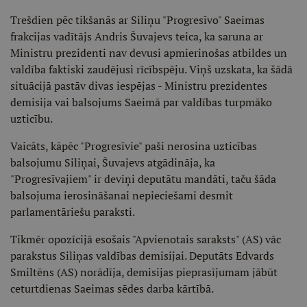
Trešdien pēc tikšanās ar Siliņu "Progresīvo" Saeimas
frakcijas vadītājs Andris Šuvajevs teica, ka saruna ar
Ministru prezidenti nav devusi apmierinošas atbildes un
valdība faktiski zaudējusi rīcībspēju. Viņš uzskata, ka šādā
situācijā pastāv divas iespējas - Ministru prezidentes
demisija vai balsojums Saeimā par valdības turpmāko
uzticību.
Vaicāts, kāpēc "Progresīvie" paši nerosina uzticības
balsojumu Siliņai, Šuvajevs atgādināja, ka
"Progresīvajiem" ir deviņi deputātu mandāti, taču šāda
balsojuma ierosināšanai nepieciešami desmit
parlamentāriešu paraksti.
Tikmēr opozīcijā esošais "Apvienotais saraksts" (AS) vāc
parakstus Siliņas valdības demisijai. Deputāts Edvards
Smiltēns (AS) norādīja, demisijas pieprasījumam jābūt
ceturtdienas Saeimas sēdes darba kārtībā.