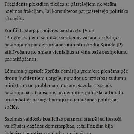
Prezidents piektdien tiksies ar pārstāvjiem no visām
Saeimas frakcijām, lai konsultētos par pašreizējo politisko
situāciju.
Konflikts starp premjeres pārstāvēto JV un
"Progresīvajiem" samilza svētdienas vakarā pēc Siliņas
paziņojuma par aizsardzības ministra Andra Sprūda (P)
atbrīvošanu no amata vienlaikus ar viņa paša paziņojumu
par atkāpšanos.
Lēmumu pieprasīt Sprūda demisiju premjere pieņēma pēc
dronu incidentiem Latgalē, norādot uz uzticības zudumu
ministram un problēmām nozarē. Savukārt Sprūds
paziņoja par atkāpšanos, uzņemoties politisko atbildību
un cenšoties pasargāt armiju no ieraušanas politiskās
spēlēs.
Saeimas valdošās koalīcijas partneru starpā jau ilgstoši
valdījušas dažādas domstarpības, taču līdz šim bija
izdevies vienoties par darba turpināšanu.