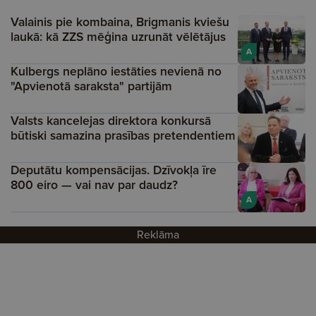
Valainis pie kombaina, Brigmanis kviešu
laukā: kā ZZS mēģina uzrunāt vēlētājus
A
Kulbergs neplāno iestāties nevienā no
"Apvienotā saraksta" partijām
Valsts kancelejas direktora konkursā
būtiski samazina prasības pretendentiem
Deputātu kompensācijas. Dzīvokļa īre
800 eiro — vai nav par daudz?
A
Reklāma