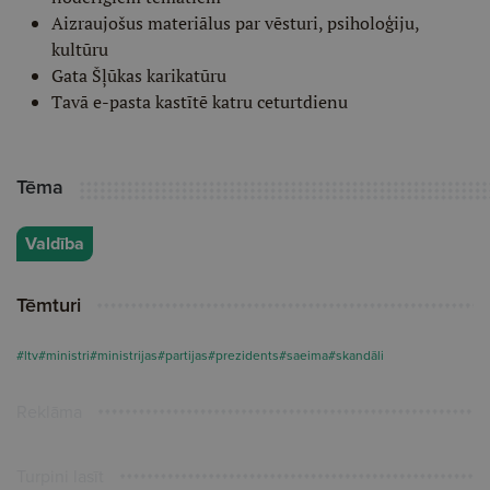
Aizraujošus materiālus par vēsturi, psiholoģiju,
kultūru
Gata Šļūkas karikatūru
Tavā e-pasta kastītē katru ceturtdienu
Tēma
Valdība
Tēmturi
#ltv
#ministri
#ministrijas
#partijas
#prezidents
#saeima
#skandāli
Reklāma
Turpini lasīt