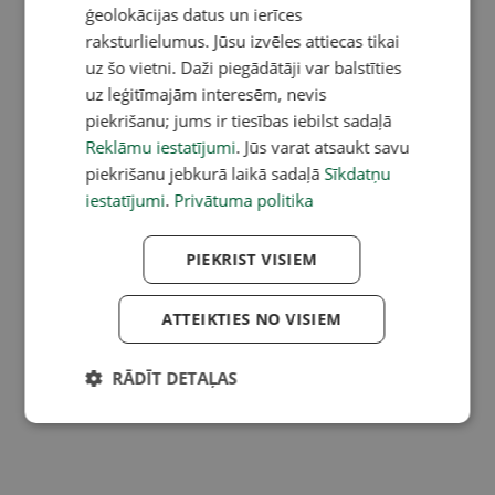
ģeolokācijas datus un ierīces
raksturlielumus. Jūsu izvēles attiecas tikai
uz šo vietni. Daži piegādātāji var balstīties
uz leģitīmajām interesēm, nevis
piekrišanu; jums ir tiesības iebilst sadaļā
Reklāmu iestatījumi
. Jūs varat atsaukt savu
piekrišanu jebkurā laikā sadaļā
Sīkdatņu
iestatījumi
.
Privātuma politika
PIEKRIST VISIEM
ATTEIKTIES NO VISIEM
RĀDĪT DETAĻAS