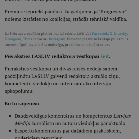
Premjere iepriekš paudusi, ka gadījumā, ja "Progresīvie"
nolems izstāties no koalīcijas, strādās tehniskā valdība.
Izvēlies savu soctīklu platformu, lai sekotu LASI.LV:
Facebook
,
X
,
Bluesky
,
Draugiem
,
Threads
vai arī
Instagram
. Pievienojies mūsu lasītāju pulkam, lai
saņemtu īpaši tev atlasītu noderīgu, praktisku un aktuālu saturu.
Pieraksties LASI.LV redaktora vēstkopai
šeit
.
Pieraksties vēstkopai un divas reizes nedēļā saņem
padziļinātu LASI.LV galvenā redaktora aktuālo ziņu,
kompetentu viedokļu un interesantāko interviju
apkopojumu.
Ko tu saņemsi:
Daudzveidīgus komentārus un kompetentus
Latvijas
Mediju
žurnālistu un autoru viedokļus par aktuālo
Ekspertu komentārus par dažādiem praktiskiem,
noderīgiem tematiem