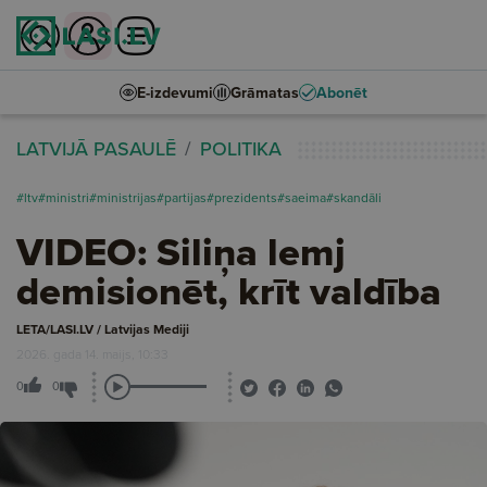
E-izdevumi
Grāmatas
Abonēt
LATVIJĀ PASAULĒ
POLITIKA
#ltv
#ministri
#ministrijas
#partijas
#prezidents
#saeima
#skandāli
VIDEO: Siliņa lemj
demisionēt, krīt valdība
LETA/LASI.LV / Latvijas Mediji
2026. gada 14. maijs, 10:33
0
0