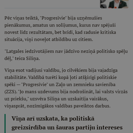
Pēc viņas teiktā, "Progresīvie" bija uzņēmušies
pienākumus, amatus un solījumus, kurus nav spējuši
novest līdz rezultātam, bet brīdī, kad radusie kritiska
situācija, viņi noveļot atbildību uz citiem.
"Latgales iedzīvotājiem nav jādzīvo neziņā politisko spēļu
dēļ," teica Siliņa.
Viņa esot vadījusi valdību, jo cilvēkiem bija vajadzīga
stabilitāte. Valdībā turēti kopā ļoti atšķirīgi politiskie
spēki — "Progresīvie" un Zaļo un zemnieku savienība
(ZZS). "Jo mans uzdevums bija nodrošināt, lai valsts virzās
uz priekšu," uzsvēra Siliņa un uzskaitīja vairākus,
viņasprāt, nozīmīgākos valdības paveiktos darbus.
Viņa arī uzskata, ka politiskā
greizsirdība un šauras partiju intereses