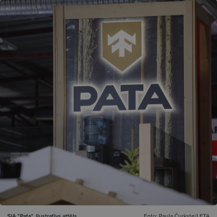
SIA "Pata". Ilustratīvs attēls.
Foto: Paula Čurkste/LETA