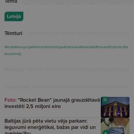
Tēma
Latvijā
Tēmturi
#knab
#korupcija
#ministri
#ministrijas
#ražošana
#skandāli
#tiesas
#tirdzniecība
#uzņēmēji
Reklāma
Turpini lasīt
Foto:
"Rocket Bean" jaunajā grauzdētavā
investēti 2,5 miljoni eiro
Baltijas jūrā pēta vietu vēja parkam:
ieguvumi enerģētikai, bažas par vidi un
zvejniecību
A