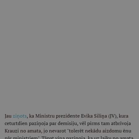
Jau
ziņots
, ka Ministru prezidente Evika Siliņa (JV), kura
ceturtdien paziņoja par demisiju, vēl pirms tam atbrīvoja
Krauzi no amata, jo nevarot "tolerēt nekādu aizdomu ēnu
pār ministriem". Tāpat viņa paziņoja, ka uz laiku no amata