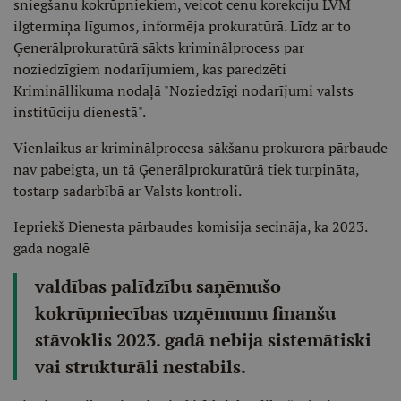
sniegšanu kokrūpniekiem, veicot cenu korekciju LVM
ilgtermiņa līgumos, informēja prokuratūrā. Līdz ar to
Ģenerālprokuratūrā sākts kriminālprocess par
noziedzīgiem nodarījumiem, kas paredzēti
Krimināllikuma nodaļā "Noziedzīgi nodarījumi valsts
institūciju dienestā".
Vienlaikus ar kriminālprocesa sākšanu prokurora pārbaude
nav pabeigta, un tā Ģenerālprokuratūrā tiek turpināta,
tostarp sadarbībā ar Valsts kontroli.
Iepriekš Dienesta pārbaudes komisija secināja, ka 2023.
gada nogalē
valdības palīdzību saņēmušo
kokrūpniecības uzņēmumu finanšu
stāvoklis 2023. gadā nebija sistemātiski
vai strukturāli nestabils.