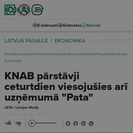
E-izdevumi
Grāmatas
Abonēt
LATVIJĀ PASAULĒ
EKONOMIKA
#knab
#korupcija
#ministri
#ministrijas
#ražošana
#skandāli
#tiesas
#tirdzniecība
#uzņēmēji
KNAB pārstāvji
ceturtdien viesojušies arī
uzņēmumā "Pata"
LETA / Latvijas Mediji
2026. gada 14. maijs, 14:28
0
0