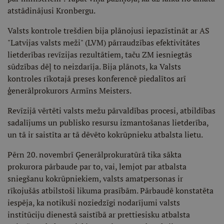
atstādinājusi Kronbergu.
Valsts kontrole trešdien bija plānojusi iepazīstināt ar AS
"Latvijas valsts meži" (LVM) pārraudzības efektivitātes
lietderības revīzijas rezultātiem, taču ZM iesniegtās
sūdzības dēļ to neizdarīja. Bija plānots, ka Valsts
kontroles rīkotajā preses konferencē piedalītos arī
ģenerālprokurors Armīns Meisters.
Revīzijā vērtēti valsts mežu pārvaldības procesi, atbildības
sadalījums un publisko resursu izmantošanas lietderība,
un tā ir saistīta ar tā dēvēto kokrūpnieku atbalsta lietu.
Pērn 20. novembrī Ģenerālprokuratūrā tika sākta
prokurora pārbaude par to, vai, lemjot par atbalsta
sniegšanu kokrūpniekiem, valsts amatpersonas ir
rīkojušās atbilstoši likuma prasībām. Pārbaudē konstatēta
iespēja, ka notikuši noziedzīgi nodarījumi valsts
institūciju dienestā saistībā ar prettiesisku atbalsta