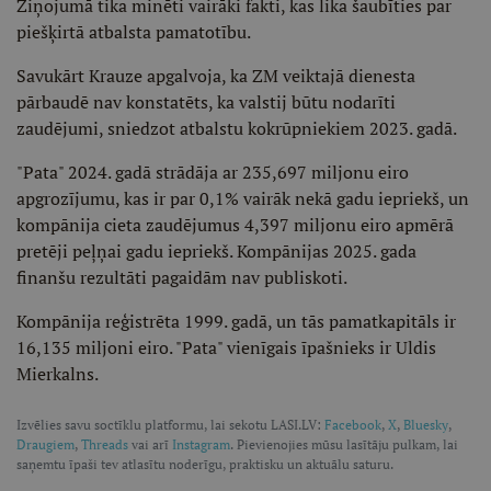
Ziņojumā tika minēti vairāki fakti, kas lika šaubīties par
piešķirtā atbalsta pamatotību.
Savukārt Krauze apgalvoja, ka ZM veiktajā dienesta
pārbaudē nav konstatēts, ka valstij būtu nodarīti
zaudējumi, sniedzot atbalstu kokrūpniekiem 2023. gadā.
"Pata" 2024. gadā strādāja ar 235,697 miljonu eiro
apgrozījumu, kas ir par 0,1% vairāk nekā gadu iepriekš, un
kompānija cieta zaudējumus 4,397 miljonu eiro apmērā
pretēji peļņai gadu iepriekš. Kompānijas 2025. gada
finanšu rezultāti pagaidām nav publiskoti.
Kompānija reģistrēta 1999. gadā, un tās pamatkapitāls ir
16,135 miljoni eiro. "Pata" vienīgais īpašnieks ir Uldis
Mierkalns.
Izvēlies savu soctīklu platformu, lai sekotu LASI.LV:
Facebook
,
X
,
Bluesky
,
Draugiem
,
Threads
vai arī
Instagram
. Pievienojies mūsu lasītāju pulkam, lai
saņemtu īpaši tev atlasītu noderīgu, praktisku un aktuālu saturu.