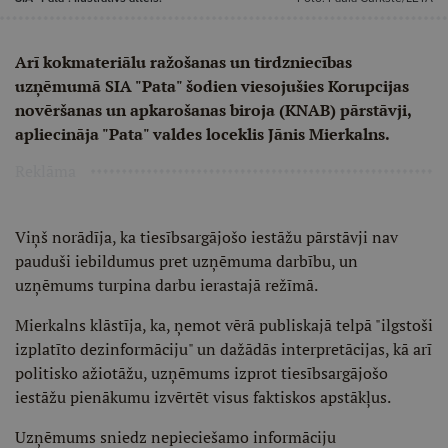
Arī kokmateriālu ražošanas un tirdzniecības
uzņēmumā SIA "Pata" šodien viesojušies Korupcijas
novēršanas un apkarošanas biroja (KNAB) pārstāvji,
apliecināja "Pata" valdes loceklis Jānis Mierkalns.
Reklāma
Viņš norādīja, ka tiesībsargājošo iestāžu pārstāvji nav
pauduši iebildumus pret uzņēmuma darbību, un
uzņēmums turpina darbu ierastajā režīmā.
Mierkalns klāstīja, ka, ņemot vērā publiskajā telpā "ilgstoši
izplatīto dezinformāciju" un dažādās interpretācijas, kā arī
politisko ažiotāžu, uzņēmums izprot tiesībsargājošo
iestāžu pienākumu izvērtēt visus faktiskos apstākļus.
Uzņēmums sniedz nepieciešamo informāciju