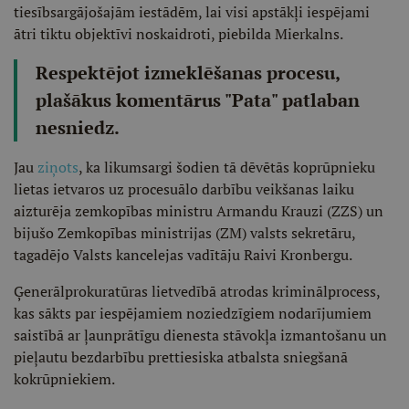
tiesībsargājošajām iestādēm, lai visi apstākļi iespējami
ātri tiktu objektīvi noskaidroti, piebilda Mierkalns.
Respektējot izmeklēšanas procesu,
plašākus komentārus "Pata" patlaban
nesniedz.
Jau
ziņots
, ka likumsargi šodien tā dēvētās koprūpnieku
lietas ietvaros uz procesuālo darbību veikšanas laiku
aizturēja zemkopības ministru Armandu Krauzi (ZZS) un
bijušo Zemkopības ministrijas (ZM) valsts sekretāru,
tagadējo Valsts kancelejas vadītāju Raivi Kronbergu.
Ģenerālprokuratūras lietvedībā atrodas kriminālprocess,
kas sākts par iespējamiem noziedzīgiem nodarījumiem
saistībā ar ļaunprātīgu dienesta stāvokļa izmantošanu un
pieļautu bezdarbību prettiesiska atbalsta sniegšanā
kokrūpniekiem.