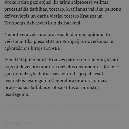
Prokuratūra paziņojusi, ka kriminālprocesā veiktas
procesuālās darbības, tostarp, kratīšanas vairāku personu
dzīvesvietās un darba vietās, tostarp Krauzes un
Kronberga dzīvesvietā un darba vietā.
Ņemot vērā veicamo procesuālo darbību apjomu, to
veikšanai tika piesaistīts arī Korupcijas novēršanas un
apkarošanas birojs (KNAB).
Izmeklētāji izņēmuši Krauzes datoru un telefonu, kā arī
viņš nodevis prokuratūrai dažādus dokumentus. Krauze
gan noliedza, ka būtu ticis aizturēts, jo pats esot
iesniedzis iesniegumu Ģenerālprokuratūrā, un visas
procesuālās darbības esot saistītas ar ministra
iesniegumu.
Reklāma
Ieteiktie raksti