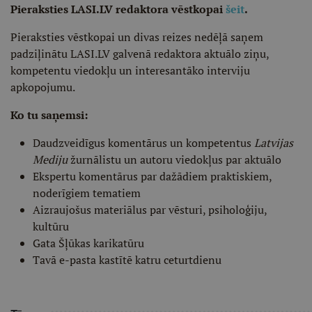
Pieraksties LASI.LV redaktora vēstkopai
šeit
.
Pieraksties vēstkopai un divas reizes nedēļā saņem
padziļinātu LASI.LV galvenā redaktora aktuālo ziņu,
kompetentu viedokļu un interesantāko interviju
apkopojumu.
Ko tu saņemsi:
Daudzveidīgus komentārus un kompetentus
Latvijas
Mediju
žurnālistu un autoru viedokļus par aktuālo
Ekspertu komentārus par dažādiem praktiskiem,
noderīgiem tematiem
Aizraujošus materiālus par vēsturi, psiholoģiju,
kultūru
Gata Šļūkas karikatūru
Tavā e-pasta kastītē katru ceturtdienu