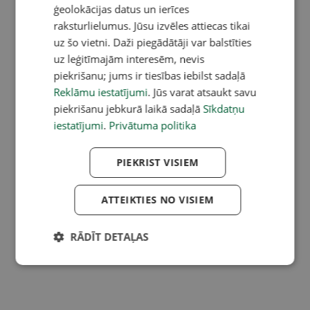
ģeolokācijas datus un ierīces
raksturlielumus. Jūsu izvēles attiecas tikai
uz šo vietni. Daži piegādātāji var balstīties
uz leģitīmajām interesēm, nevis
piekrišanu; jums ir tiesības iebilst sadaļā
Reklāmu iestatījumi
. Jūs varat atsaukt savu
piekrišanu jebkurā laikā sadaļā
Sīkdatņu
iestatījumi
.
Privātuma politika
PIEKRIST VISIEM
ATTEIKTIES NO VISIEM
RĀDĪT DETAĻAS