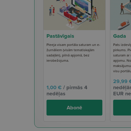
Pastāvīgais
Gada
Pieeja visam portāla saturam un e-
Pats izdevī
žurnāliem (visām tematiskajām
pirkums. Pi
sadaļām), pilnā apjomā, bez
saturam ar
ierobežojuma.
apjomu. No
maksājumu s
visu portāl
29,99 
1,00 €
/ pirmās 4
nedēļām
nedēļas
EUR ne
Abonē