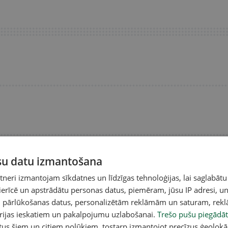
ūsu datu izmantošana
eri izmantojam sīkdatnes un līdzīgas tehnoloģijas, lai saglabātu
 ierīcē un apstrādātu personas datus, piemēram, jūsu IP adresi, un
un pārlūkošanas datus, personalizētām reklāmām un saturam, rek
A
orijas ieskatiem un pakalpojumu uzlabošanai.
Trešo pušu piegādāt
tus šiem un citiem nolūkiem, tostarp izmantojot precīzus ģeolokā