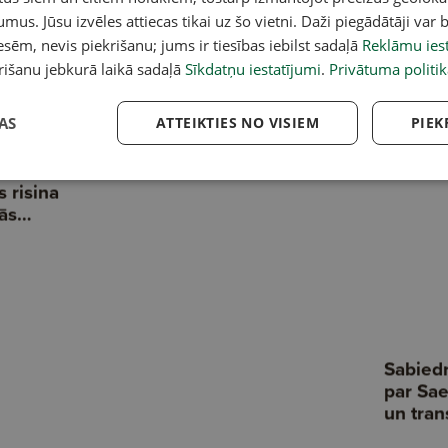
eļvedis: Cirks un ielu
Pašaizsardzība uzbrukuma
Li
umus. Jūsu izvēles attiecas tikai uz šo vietni. Daži piegādātāji var b
īvdabas kino un teātra
gadījumā
at
mi
sēm, nevis piekrišanu; jums ir tiesības iebilst sadaļā
Reklāmu iest
rišanu jebkurā laikā sadaļā
Sīkdatņu iestatījumi
.
Privātuma politik
AS
ATTEIKTIES NO VISIEM
PIEK