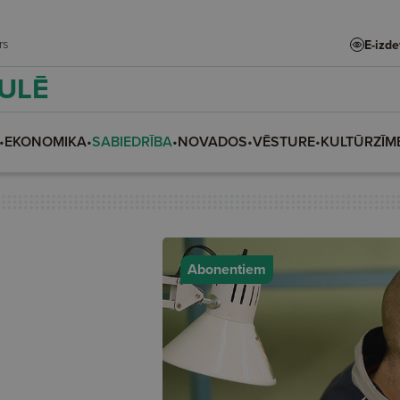
adars
E-izd
AULĒ
•
EKONOMIKA
•
SABIEDRĪBA
•
NOVADOS
•
VĒSTURE
•
KULTŪRZĪM
Abonentiem