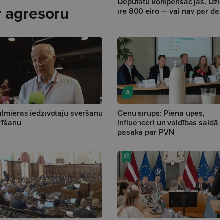
Deputātu kompensācijas. Dzī
r agresoru
īre 800 eiro — vai nav par d
A
lmieras iedzīvotāju svēršanu
Cenu sīrups: Piena upes,
rīšanu
influenceri un valdības saldā
pasaka par PVN