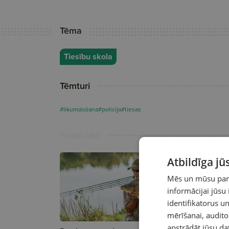
Tēma
Tiesību skola
Tēmturi
#likumdošana
#policija
#tiesas
Turpini lasīt
Atbildīga j
Mēs un mūsu partn
informācijai jūsu
identifikatorus 
mērīšanai, audit
apstrādāt jūsu da