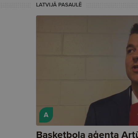
LATVIJĀ PASAULĒ
A
Basketbola aģenta Art