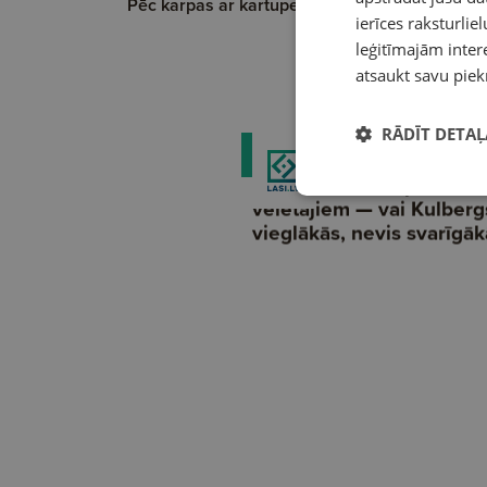
Pēc karpas ar kartupeļiem
Brīvdienu c
ierīces raksturliel
māksla, br
festivāls…
leģitīmajām intere
atsaukt savu piek
RĀDĪT DETAĻ