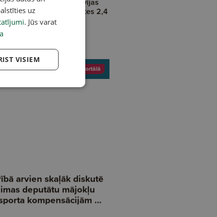
etuvā automašīnā no Latvijas
alstīties uz
rod kontrabandas cigaretes 2,4
ljonu eiro vērtībā
atījumi
. Jūs varat
a
RIST VISIEM