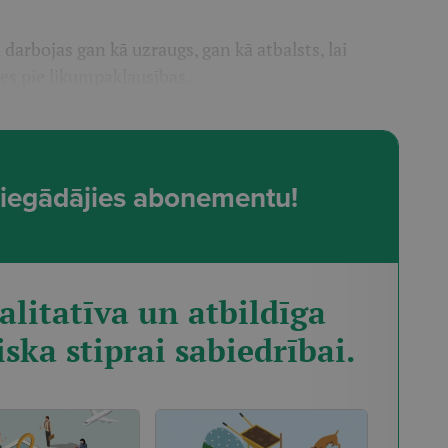
 darbojas gan kā uzraugs, gan kā atbalsts, lai
ies pie likumpaklausības.
t, iegādājies abonementu!
alitatīva un atbildīga
iska stiprai sabiedrībai.