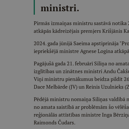
ministri.
Pirmās izmaiņas ministru sastāvā notika 2
atkāpās kādreizējais premjers Krišjānis K
2024. gada jūnijā Saeima apstiprināja "Pro
iepriekšējā ministre Agnese Logina atkāpā
Pagājušā gada 21. februārī Siliņa no amat
izglītības un zinātnes ministri Andu Čakšu
Viņi ministru pienākumus beidza pildīt 26. 
Dace Melbārde (JV) un Reinis Uzulnieks (
Pēdējā ministru nomaiņa Siliņas valdībā 
no amata saistībā ar problēmām šo vēlēša
reģionālās attīstības ministre Inga Bērziņa
Raimonds Čudars.