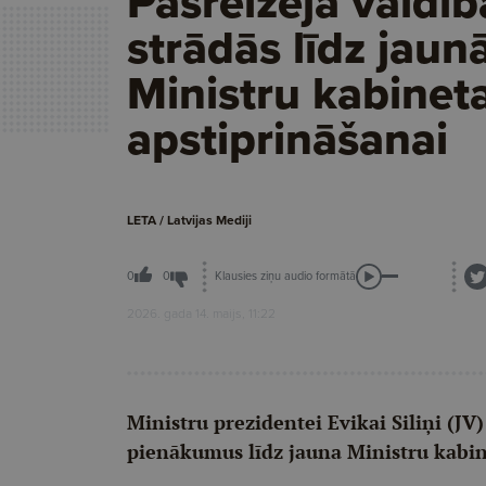
Pašreizējā valdīb
strādās līdz jaun
Ministru kabinet
apstiprināšanai
LETA / Latvijas Mediji
Klausies ziņu audio formātā
0
0
2026. gada 14. maijs, 11:22
Ministru prezidentei Evikai Siliņi (JV)
pienākumus līdz jauna Ministru kabin