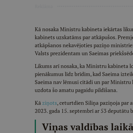
Reklāma
Kā nosaka Ministru kabineta iekārtas likum
kabinets uzskatāms par atkāpušos. Premjer
atkāpšanos nekavējoties paziņo ministriem
Valsts prezidentam un Saeimas priekšsēd
Likums arī nosaka, ka Ministru kabineta lo
pienākumus līdz brīdim, kad Saeima iztei
Saeima nav lēmusi citādi un par Ministru 
uzdota šo amatu pagaidu pildīšana.
Kā
ziņots
, ceturtdien Siliņa paziņoja par
2023. gada 15. septembrī ar 53 deputātu 
Viņas valdības laikā