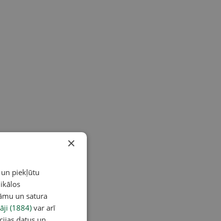
×
 un piekļūtu
ikālos
lāmu un satura
āji (1884)
var arī
cijas datus un