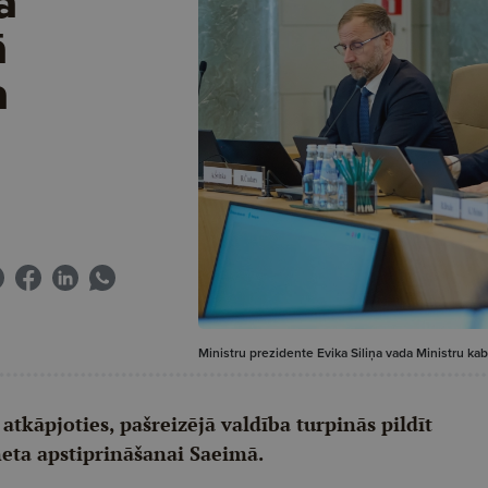
a
ā
a
Ministru prezidente Evika Siliņa vada Ministru kab
 atkāpjoties, pašreizējā valdība turpinās pildīt
eta apstiprināšanai Saeimā.