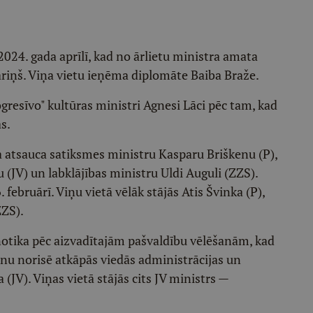
024. gada aprīlī, kad no ārlietu ministra amata
ariņš. Viņa vietu ieņēma diplomāte Baiba Braže.
gresīvo" kultūras ministri Agnesi Lāci pēc tam, kad
s.
a atsauca satiksmes ministru Kasparu Briškenu (P),
 (JV) un labklājības ministru Uldi Auguli (ZZS).
februārī. Viņu vietā vēlāk stājās Atis Švinka (P),
ZZS).
notika pēc aizvadītajām pašvaldību vēlēšanām, kad
nu norisē atkāpās viedās administrācijas un
 (JV). Viņas vietā stājās cits JV ministrs —