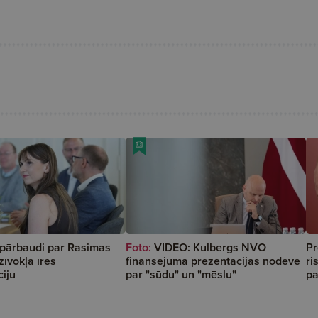
pārbaudi par Rasimas
Foto:
VIDEO: Kulbergs NVO
Pr
īvokļa īres
finansējuma prezentācijas nodēvē
ri
iju
par "sūdu" un "mēslu"
pa