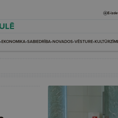
E-izd
AULĒ
•
EKONOMIKA
•
SABIEDRĪBA
•
NOVADOS
•
VĒSTURE
•
KULTŪRZĪM