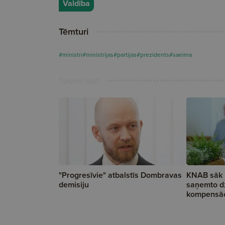
Valdība
Tēmturi
#ministri
#ministrijas
#partijas
#prezidents
#saeima
Turpini lasīt
"Progresīvie" atbalstīs Dombravas
KNAB sāk 
demisiju
saņemto dz
kompensāc