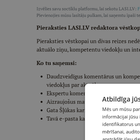
Izvēlies savu soctīklu platformu, lai sekotu LASI.LV:
F
Pievienojies mūsu lasītāju pulkam, lai saņemtu īpaši te
Pieraksties LASI.LV redaktora vēstko
Pieraksties vēstkopai un divas reizes ned
aktuālo ziņu, kompetentu viedokļu un int
Ko tu saņemsi:
Daudzveidīgus komentārus un komp
viedokļus par aktuālo
Ekspertu komentārus par dažādiem p
Atbildīga j
Aizraujošus materiālus par vēsturi, ps
Mēs un mūsu partn
Gata Šļūkas karikatūru
informācijai jūsu
Tavā e-pasta kastītē katru ceturtdien
identifikatorus 
mērīšanai, audit
apstrādāt jūsu da