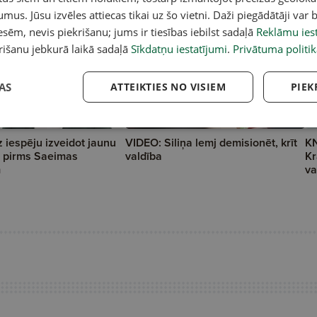
umus. Jūsu izvēles attiecas tikai uz šo vietni. Daži piegādātāji var b
sēm, nevis piekrišanu; jums ir tiesības iebilst sadaļā
Reklāmu iest
rišanu jebkurā laikā sadaļā
Sīkdatņu iestatījumi
.
Privātuma politik
AS
ATTEIKTIES NO VISIEM
PIEK
 iespēju izveidot jaunu
VIDEO: Siliņa lemj demisionēt, krīt
KN
l pirms Saeimas
valdība
Kr
m
va