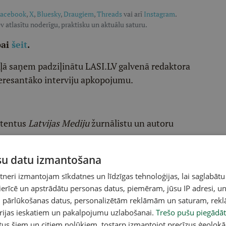
acebook
,
X
,
Bluesky
,
Draugiem
,
Threads
vai arī
Instagram
.
v atlasītu noderīgu, praktisku un aktuālu saturu.
pai
šeit
.
ēļā saņem padziļinātu LASI.LV galvenā redaktora
eresantāko interviju apkopojumu.
etentus
Latvijas Mediju
žurnālistu un autoru
raktiskiem, noderīgiem tematiem
ūsu datu izmantošana
iholoģiju, kultūru
eri izmantojam sīkdatnes un līdzīgas tehnoloģijas, lai saglabātu
 ierīcē un apstrādātu personas datus, piemēram, jūsu IP adresi, un
u
un pārlūkošanas datus, personalizētām reklāmām un saturam, rek
orijas ieskatiem un pakalpojumu uzlabošanai.
Trešo pušu piegādāt
tus šiem un citiem nolūkiem, tostarp izmantojot precīzus ģeolokā