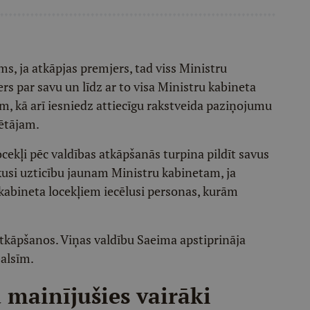
s, ja atkāpjas premjers, tad viss Ministru
s par savu un līdz ar to visa Ministru kabineta
, kā arī iesniedz attiecīgu rakstveida paziņojumu
ētājam.
cekļi pēc valdības atkāpšanās turpina pildīt savus
kusi uzticību jaunam Ministru kabinetam, ja
kabineta locekļiem iecēlusi personas, kurām
 atkāpšanos. Viņas valdību Saeima apstiprināja
balsīm.
 mainījušies vairāki