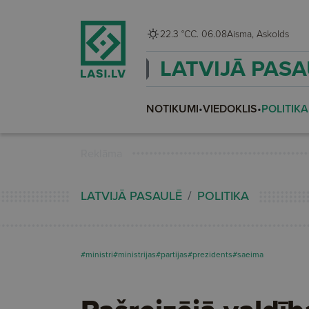
22.3 °C
C. 06.08
Aisma, Askolds
LATVIJĀ PAS
NOTIKUMI
•
VIEDOKLIS
•
POLITIKA
Reklāma
LATVIJĀ PASAULĒ
POLITIKA
#ministri
#ministrijas
#partijas
#prezidents
#saeima