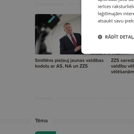
Ieteiktie raksti
ierīces raksturliel
leģitīmajām intere
atsaukt savu piek
RĀDĪT DETAĻ
Smiltēns pieļauj jaunas valdības
ZZS saredz
kodolu ar AS, NA un ZZS
valdību vē
vēlēšanā
Reklāma
Tēma