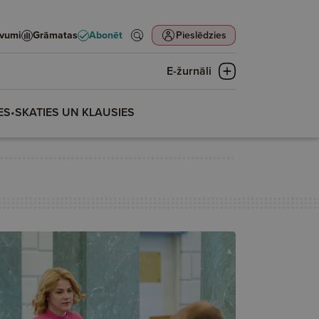
evumi
Grāmatas
Abonēt
Pieslēdzies
E-žurnāli
ES
•
SKATIES UN KLAUSIES