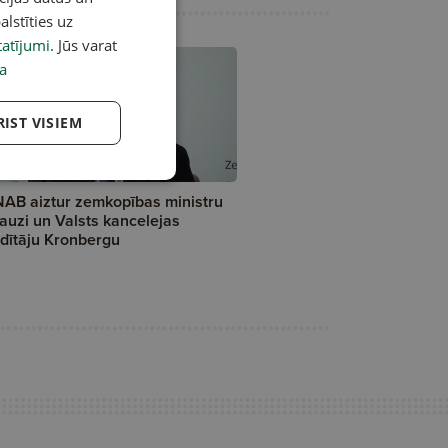
alstīties uz
atījumi
. Jūs varat
a
RIST VISIEM
AB aiztur zemkopības ministru
auzi un Valsts kancelejas
dītāju Kronbergu