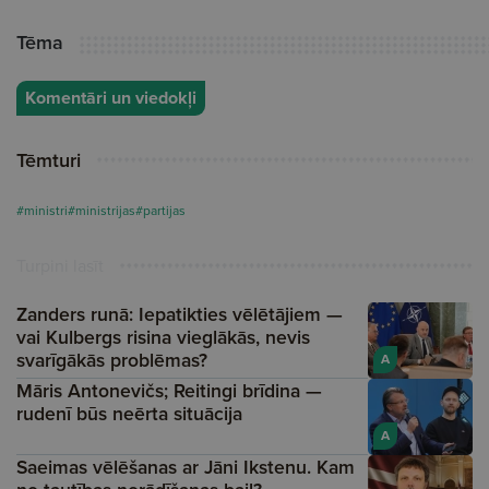
Tēma
Komentāri un viedokļi
Tēmturi
#ministri
#ministrijas
#partijas
Turpini lasīt
Zanders runā: Iepatikties vēlētājiem —
vai Kulbergs risina vieglākās, nevis
svarīgākās problēmas?
A
Māris Antonevičs; Reitingi brīdina —
rudenī būs neērta situācija
A
Saeimas vēlēšanas ar Jāni Ikstenu. Kam