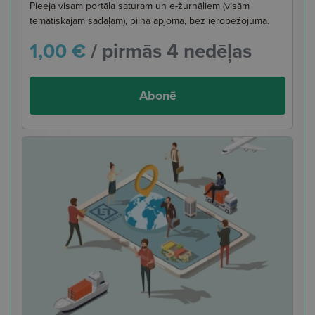
Pieeja visam portāla saturam un e-žurnāliem (visām
tematiskajām sadaļām), pilnā apjomā, bez ierobežojuma.
1,00 €
/ pirmās 4 nedēļas
Abonē