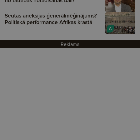
no tautības norādīšanas bail?
Seutas aneksijas ģenerālmēģinājums?
Politiskā performance Āfrikas krastā
A
Reklāma