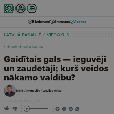
E-izdevumi
Grāmatas
Abonēt
LATVIJĀ PASAULĒ
VIEDOKLIS
#ministri
#ministrijas
#partijas
Gaidītais gals — ieguvēji
un zaudētāji; kurš veidos
nākamo valdību?
Māris Antonevičs / Latvijas Avīze
2026. gada 15. maijs, 07:46
1
0