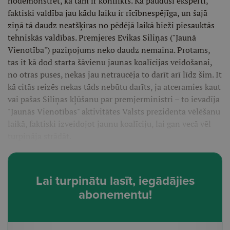
nodemonstrēt, ka tām ir konflikts. Kā pauduši eksperti,
faktiski valdība jau kādu laiku ir rīcībnespējīga, un šajā
ziņā tā daudz neatšķiras no pēdējā laikā bieži piesauktās
tehniskās valdības. Premjeres Evikas Siliņas ("Jaunā
Vienotība") paziņojums neko daudz nemaina. Protams,
tas it kā dod starta šāvienu jaunas koalīcijas veidošanai,
no otras puses, nekas jau netraucēja to darīt arī līdz šim. It
kā citās reizēs nekas tāds nebūtu darīts, ja atceramies kaut
vai pašas Siliņas kļūšanu par premjerministri – to ievadīja
"Jaunās Vienotības" aktivitātes Valsts prezidenta vēlēšanu
laikā, faktiski izveidojot jaunu koalīciju, lai gan vecā vēl
turpināja strādāt.
Lai turpinātu lasīt, iegādājies
abonementu!