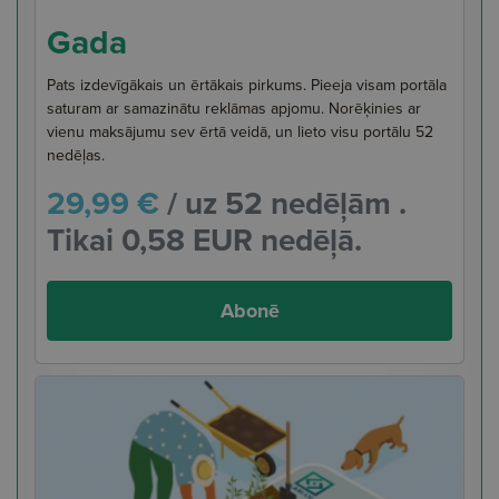
Gada
Pats izdevīgākais un ērtākais pirkums. Pieeja visam portāla
saturam ar samazinātu reklāmas apjomu. Norēķinies ar
vienu maksājumu sev ērtā veidā, un lieto visu portālu 52
nedēļas.
29,99 €
/ uz 52 nedēļām .
Tikai 0,58 EUR nedēļā.
Abonē