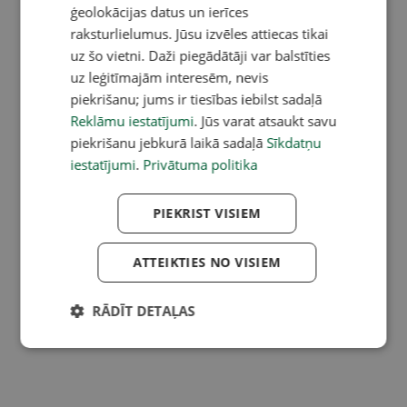
ģeolokācijas datus un ierīces
raksturlielumus. Jūsu izvēles attiecas tikai
uz šo vietni. Daži piegādātāji var balstīties
uz leģitīmajām interesēm, nevis
piekrišanu; jums ir tiesības iebilst sadaļā
Reklāmu iestatījumi
. Jūs varat atsaukt savu
piekrišanu jebkurā laikā sadaļā
Sīkdatņu
iestatījumi
.
Privātuma politika
PIEKRIST VISIEM
ATTEIKTIES NO VISIEM
RĀDĪT DETAĻAS