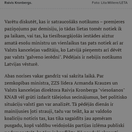
Raivis Kronbergs.
Foto: Lita Millere/LETA
Varētu diskutēt, kas ir satraucošāks notikums – premjeres
paziņojums par demisiju, jo tādas lietas tomēr notiek ik
pa laikam, vai tas, ka tiesībsargājošās iestādes aiztur
amatā esošu ministru un vienlaikus tas pats notiek arī ar
Valsts kancelejas vadītāju, ko Latvijā pieņemts arī dēvēt
par valsts "galveno ierēdni". Pēdējais ir nebijis notikums
Latvijas vēsturē.
Abas norises vakar gandrīz vai sakrita laikā. Par
zemkopības ministra, ZZS līdera Armanda Krauzes un
Valsts kancelejas direktora Raivja Kronberga "viesošanos"
KNAB vēl grūti izdarīt tālejošus secinājumus, bet politisko
situāciju valstī gan var analizēt. Tā pēdējās dienās ir
mainījusies ļoti strauji, taču var teikt, ka ar valdošo
koalīciju noticis tas, kas tika sagaidīts jau apmēram
pusgadu, kopš valdību veidojošās partijas izlēma publiski