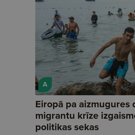
A
Eiropā pa aizmugures 
migrantu krīze izgaism
politikas sekas