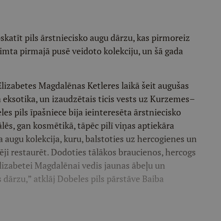
skatīt pils ārstniecisko augu dārzu, kas pirmoreiz
simta pirmajā pusē veidoto kolekciju, un šā gada
Elizabetes Magdalēnas Ketleres laikā šeit augušas
la eksotika, un izaudzētais ticis vests uz Kurzemes–
s pils īpašniece bija ieinteresēta ārstniecisko
s, gan kosmētikā, tāpēc pilī viņas aptiekāra
 augu kolekcija, kuru, balstoties uz hercogienes un
ēji restaurēt. Dodoties tālākos braucienos, hercogs
izabetei Magdalēnai vedis jaunas ābeļu un
 dārzu,” atklāj Dobeles pils pārstāve Baiba