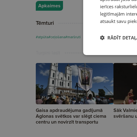
Apkaimes
ierīces raksturliel
leģitīmajām intere
atsaukt savu piek
Tēmturi
#atpūta
#ceļošana
#maršruti
RĀDĪT DETAĻ
Turpini lasīt
Gaisa apdraudējuma gadījumā
Sāk Valmie
Aglonas svētkos var slēgt ciema
svēršanu 
centru un novirzīt transportu