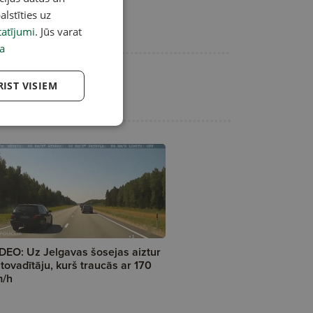
alstīties uz
atījumi
. Jūs varat
a
RIST VISIEM
DEO: Uz Jelgavas šosejas aiztur
tovadītāju, kurš traucās ar 170
m/h