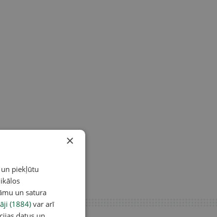
×
 un piekļūtu
ikālos
lāmu un satura
āji (1884)
var arī
cijas datus un