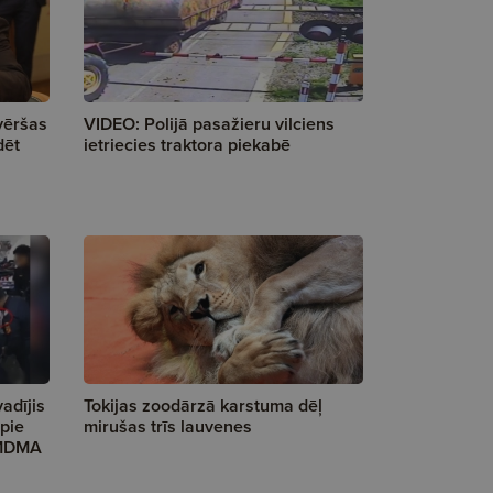
vēršas
VIDEO: Polijā pasažieru vilciens
dēt
ietriecies traktora piekabē
vadījis
Tokijas zoodārzā karstuma dēļ
 pie
mirušas trīs lauvenes
 MDMA