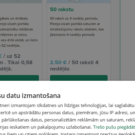
50 rakstu
gākais un ērtākais
50 raksti uz 4 nedēļu periodu.
eeja visam portāla
Pieeja visam portāla saturam ar
 samazinātu reklāmas
ierobežojumu rakstu skaitam, kas
rēķinies ar vienu
jāizmanto 4 nedēļu periodā.
ev ērtā veidā, un lieto
u 52 nedēļas.
€
/ uz 52
 . Tikai 0,58
2.50 €
/ 50 raksti 4
dēļā.
nedēļās
Abonē
Abonē
ūsu datu izmantošana
eri izmantojam sīkdatnes un līdzīgas tehnoloģijas, lai saglabātu
 ierīcē un apstrādātu personas datus, piemēram, jūsu IP adresi, un
un pārlūkošanas datus, personalizētām reklāmām un saturam, rek
orijas ieskatiem un pakalpojumu uzlabošanai.
Trešo pušu piegādāt
tus šiem un citiem nolūkiem, tostarp izmantojot precīzus ģeolokā