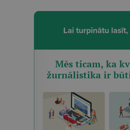
Lai turpinātu lasī
Mēs ticam, ka kv
žurnālistika ir būt