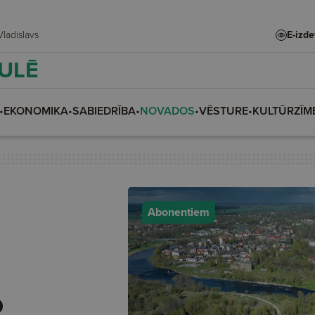
dīte, Vladislava, Vladislavs
E-izd
AULĒ
•
EKONOMIKA
•
SABIEDRĪBA
•
NOVADOS
•
VĒSTURE
•
KULTŪRZĪM
Abonentiem
o