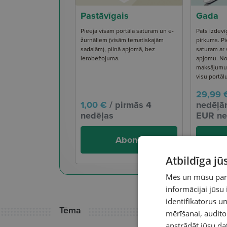
Pastāvīgais
Gada
Pieeja visam portāla saturam un e-
Pats izdevī
žurnāliem (visām tematiskajām
pirkums. Pi
sadaļām), pilnā apjomā, bez
saturam ar
ierobežojuma.
apjomu. No
maksājumu s
visu portāl
29,99 
1,00 €
/ pirmās 4
nedēļām
nedēļas
EUR ne
Abonē
Atbildīga j
Mēs un mūsu partn
informācijai jūsu
identifikatorus 
Tēma
mērīšanai, audit
apstrādāt jūsu da