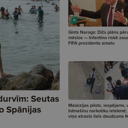
A
Gints Narogs: Dižs plāns pār
mēslos — Infantīno riskē zau
FIFA prezidenta amatu
durvīm: Seutas
Malaizijas pilots, iespējams, 
o Spānijas
lidmašīnu narkotiku ietekmē;
viņa atrasts liels daudzums