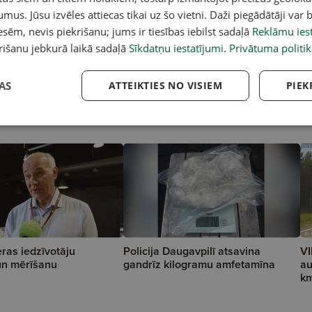
umus. Jūsu izvēles attiecas tikai uz šo vietni. Daži piegādātāji var b
sēm, nevis piekrišanu; jums ir tiesības iebilst sadaļā
Reklāmu iest
rišanu jebkurā laikā sadaļā
Sīkdatņu iestatījumi
.
Privātuma politik
AS
ATTEIKTIES NO VISIEM
PIEK
ras iedzīvotāju
Policija Daugavpilī atsavina
VI
un mērīšanu
gandrīz kilogramu amfetamīna
au
k