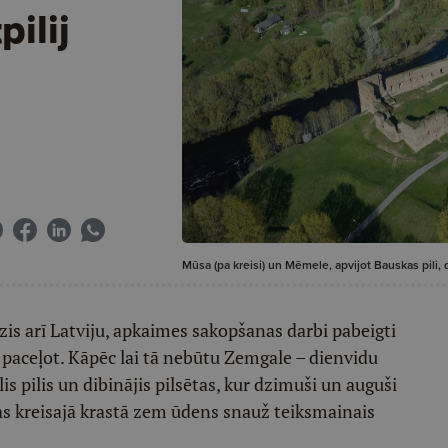
pilij
Mūsa (pa kreisi) un Mēmele, apvijot Bauskas pili,
zis arī Latviju, apkaimes sakopšanas darbi pabeigti
 paceļot. Kāpēc lai tā nebūtu Zemgale – dienvidu
s pilis un dibinājis pilsētas, kur dzimuši un auguši
s kreisajā krastā zem ūdens snauž teiksmainais