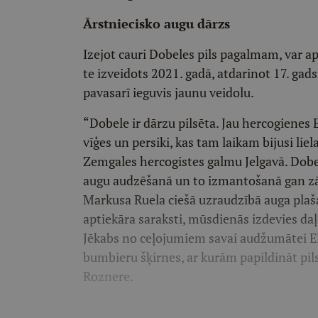
Ārstniecisko augu dārzs
Izejot cauri Dobeles pils pagalmam, var ap
te izveidots 2021. gadā, atdarinot 17. gad
pavasarī ieguvis jaunu veidolu.
“Dobele ir dārzu pilsēta. Jau hercogienes 
vīģes un persiki, kas tam laikam bijusi lie
Zemgales hercogistes galmu Jelgavā. Dobele
augu audzēšanā un to izmantošanā gan zālē
Markusa Ruela ciešā uzraudzībā auga plaša
aptiekāra saraksti, mūsdienās izdevies daļ
Jēkabs no ceļojumiem savai audžumātei El
bumbieru šķirnes, ar kurām papildināt pils
Roznere.