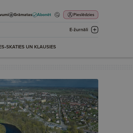
evumi
Grāmatas
Abonēt
Pieslēdzies
E-žurnāli
ES
•
SKATIES UN KLAUSIES