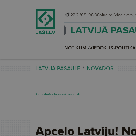
22.2 °C
S. 08.08
Mu
LATVIJĀ PAS
NOTIKUMI
•
VIEDOKLIS
•
POLITIKA
LATVIJĀ PASAULĒ
NOVADOS
#atpūta
#ceļošana
#maršruti
Apceļo Latviju! N