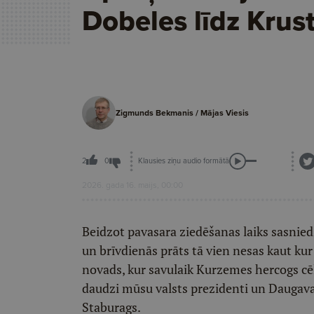
Dobeles līdz Krust
Zigmunds Bekmanis / Mājas Viesis
Klausies ziņu audio formātā
2
0
2026. gada 16. maijs, 00:00
Beidzot pavasara ziedēšanas laiks sasnied
un brīvdienās prāts tā vien nesas kaut kur
novads, kur savulaik Kurzemes hercogs cēli
daudzi mūsu valsts prezidenti un Daugava
Staburags.