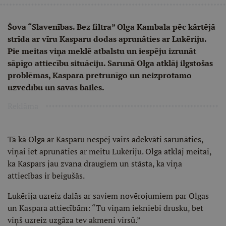
Šova “Slavenības. Bez filtra” Olga Kambala pēc kārtējā
strīda ar vīru Kasparu dodas aprunāties ar Lukēriju.
Pie meitas viņa meklē atbalstu un iespēju izrunāt
sāpīgo attiecību situāciju. Sarunā Olga atklāj ilgstošas
problēmas, Kaspara pretrunīgo un neizprotamo
uzvedību un savas bailes.
Reklāma
Tā kā Olga ar Kasparu nespēj vairs adekvāti sarunāties,
viņai iet aprunāties ar meitu Lukēriju. Olga atklāj meitai,
ka Kaspars jau zvana draugiem un stāsta, ka viņa
attiecības ir beigušās.
Lukērija uzreiz dalās ar saviem novērojumiem par Olgas
un Kaspara attiecībām: “Tu viņam iekniebi drusku, bet
viņš uzreiz uzgāza tev akmeni virsū.”