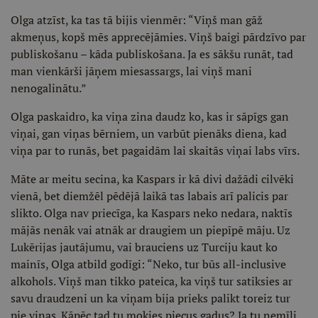
Olga atzīst, ka tas tā bijis vienmēr: “Viņš man gāž
akmeņus, kopš mēs apprecējāmies. Viņš baigi pārdzīvo par
publiskošanu – kāda publiskošana. Ja es sākšu runāt, tad
man vienkārši jāņem miesassargs, lai viņš mani
nenogalinātu.”
Olga paskaidro, ka viņa zina daudz ko, kas ir sāpīgs gan
viņai, gan viņas bērniem, un varbūt pienāks diena, kad
viņa par to runās, bet pagaidām lai skaitās viņai labs vīrs.
Māte ar meitu secina, ka Kaspars ir kā divi dažādi cilvēki
vienā, bet diemžēl pēdējā laikā tas labais arī palicis par
slikto. Olga nav priecīga, ka Kaspars neko nedara, naktīs
mājās nenāk vai atnāk ar draugiem un piepīpē māju. Uz
Lukērijas jautājumu, vai brauciens uz Turciju kaut ko
mainīs, Olga atbild godīgi: “Neko, tur būs all-inclusive
alkohols. Viņš man tikko pateica, ka viņš tur satiksies ar
savu draudzeni un ka viņam bija prieks palikt toreiz tur
pie viņas. Kāpēc tad tu mokies piecus gadus? Ja tu nemīli