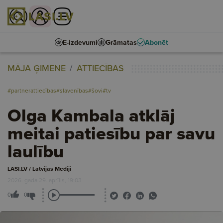
E-izdevumi
Grāmatas
Abonēt
MĀJA ĢIMENE
ATTIECĪBAS
#partnerattiecības
#slavenības
#šovi
#tv
Olga Kambala atklāj
meitai patiesību par savu
laulību
LASI.LV / Latvijas Mediji
2026. gada 29. aprīlis, 19:03
0
0