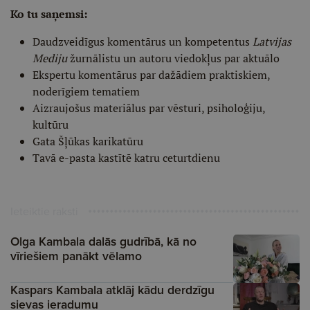
Ko tu saņemsi:
Daudzveidīgus komentārus un kompetentus
Latvijas
Mediju
žurnālistu un autoru viedokļus par aktuālo
Ekspertu komentārus par dažādiem praktiskiem,
noderīgiem tematiem
Aizraujošus materiālus par vēsturi, psiholoģiju,
kultūru
Gata Šļūkas karikatūru
Tavā e-pasta kastītē katru ceturtdienu
Ieteiktie raksti
Olga Kambala dalās gudrībā, kā no
vīriešiem panākt vēlamo
Kaspars Kambala atklāj kādu derdzīgu
sievas ieradumu