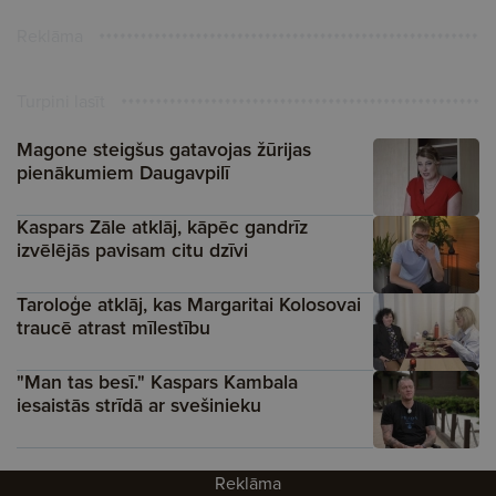
Reklāma
Turpini lasīt
Magone steigšus gatavojas žūrijas
pienākumiem Daugavpilī
Kaspars Zāle atklāj, kāpēc gandrīz
izvēlējās pavisam citu dzīvi
Taroloģe atklāj, kas Margaritai Kolosovai
traucē atrast mīlestību
"Man tas besī." Kaspars Kambala
iesaistās strīdā ar svešinieku
Reklāma