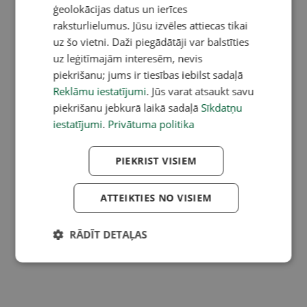
ģeolokācijas datus un ierīces
raksturlielumus. Jūsu izvēles attiecas tikai
uz šo vietni. Daži piegādātāji var balstīties
uz leģitīmajām interesēm, nevis
piekrišanu; jums ir tiesības iebilst sadaļā
Reklāmu iestatījumi
. Jūs varat atsaukt savu
piekrišanu jebkurā laikā sadaļā
Sīkdatņu
iestatījumi
.
Privātuma politika
PIEKRIST VISIEM
ATTEIKTIES NO VISIEM
RĀDĪT DETAĻAS