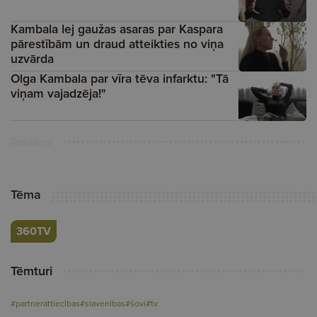
Kambala lej gaužas asaras par Kaspara
pārestībām un draud atteikties no viņa
uzvārda
Olga Kambala par vīra tēva infarktu: "Tā
viņam vajadzēja!"
Reklāma
Tēma
360TV
Tēmturi
#partnerattiecības
#slavenības
#šovi
#tv