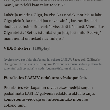
mani, nu priekš kam tēlot šo visu?”
Lukērija mierina Olgu, ka viss, kas notiek, notiek uz labu.
Olga piekrīt, ka nekad jau nevar zināt, kas notiks, kad
dodies nezināmajā – varbūt viss tieši būs forši. Vienlaikus
Olga atzīst: “Bet es īstenībā viņu ļoti, ļoti mīlu. Bet viņš
mani nemīl un nekad nav mīlējis.”
VIDEO skaties:
1188play
!
Izvēlies savu soctīklu platformu, lai sekotu LASI.LV:
Facebook
,
X
,
Bluesky
,
Draugiem
,
Threads
vai arī
Instagram
. Pievienojies mūsu lasītāju pulkam, lai
saņemtu īpaši tev atlasītu noderīgu, praktisku un aktuālu saturu.
Pieraksties LASI.LV redaktora vēstkopai
šeit
.
Pieraksties vēstkopai un divas reizes nedēļā saņem
padziļinātu LASI.LV galvenā redaktora aktuālo ziņu,
kompetentu viedokļu un interesantāko interviju
apkopojumu.