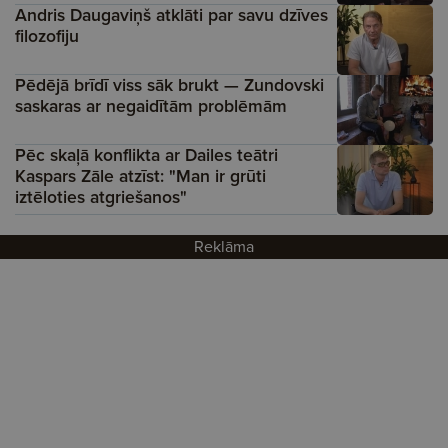
Andris Daugaviņš atklāti par savu dzīves
filozofiju
Pēdējā brīdī viss sāk brukt — Zundovski
saskaras ar negaidītām problēmām
Pēc skaļā konflikta ar Dailes teātri
Kaspars Zāle atzīst: "Man ir grūti
iztēloties atgriešanos"
Reklāma