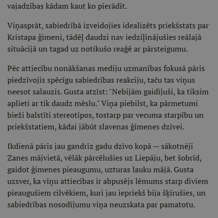
vajadzības kādam kaut ko pierādīt.
Viņasprāt, sabiedrībā izveidojies idealizēts priekšstats par
Kristapa ģimeni, tādēļ daudzi nav iedziļinājušies reālajā
situācijā un tagad uz notikušo reaģē ar pārsteigumu.
Pēc attiecību nonākšanas mediju uzmanības fokusā pāris
piedzīvojis spēcīgu sabiedrības reakciju, taču tas viņus
neesot salauzis. Gusta atzīst: "Nebijām gaidījuši, ka tiksim
aplieti ar tik daudz mēslu." Viņa piebilst, ka pārmetumi
bieži balstīti stereotipos, tostarp par vecuma starpību un
priekšstatiem, kādai jābūt slavenas ģimenes dzīvei.
Ikdienā pāris jau gandrīz gadu dzīvo kopā — sākotnēji
Zanes mājvietā, vēlāk pārcēlušies uz Liepāju, bet šobrīd,
gaidot ģimenes pieaugumu, uzturas lauku mājā. Gusta
uzsver, ka viņu attiecības ir abpusējs lēmums starp diviem
pieaugušiem cilvēkiem, kuri jau iepriekš bija šķīrušies, un
sabiedrības nosodījumu viņa neuzskata par pamatotu.