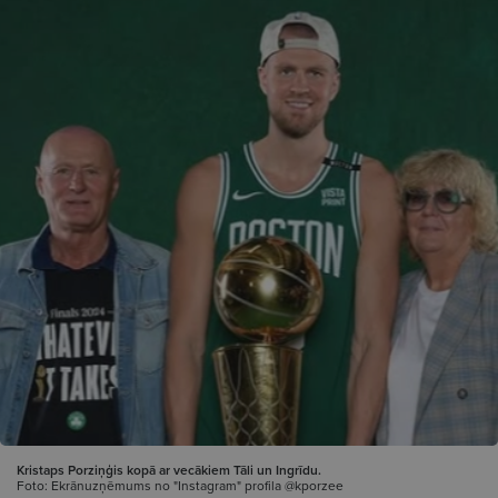
Kristaps Porziņģis kopā ar vecākiem Tāli un Ingrīdu.
Foto: Ekrānuzņēmums no "Instagram" profila @kporzee