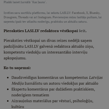
Plašāk lasiet žurnālā "Kas Jauns".
Izvēlies savu soctīklu platformu, lai sekotu LASI.LV:
Facebook
,
X
,
Bluesky
,
Draugiem
,
Threads
vai arī
Instagram
. Pievienojies mūsu lasītāju pulkam, lai
saņemtu īpaši tev atlasītu noderīgu, praktisku un aktuālu saturu.
Pieraksties LASI.LV redaktora vēstkopai
šeit
.
Pieraksties vēstkopai un divas reizes nedēļā saņem
padziļinātu LASI.LV galvenā redaktora aktuālo ziņu,
kompetentu viedokļu un interesantāko interviju
apkopojumu.
Ko tu saņemsi:
Daudzveidīgus komentārus un kompetentus
Latvijas
Mediju
žurnālistu un autoru viedokļus par aktuālo
Ekspertu komentārus par dažādiem praktiskiem,
noderīgiem tematiem
Aizraujošus materiālus par vēsturi, psiholoģiju,
kultūru