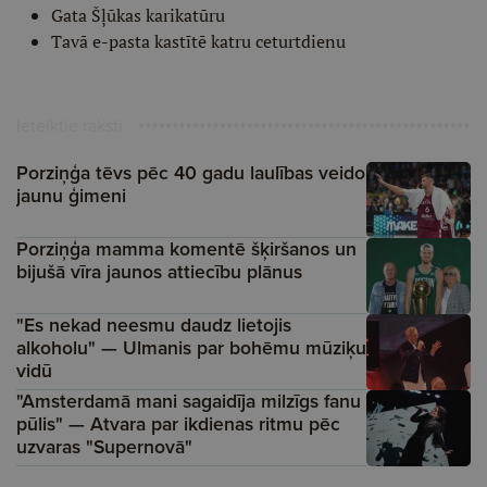
Gata Šļūkas karikatūru
Tavā e-pasta kastītē katru ceturtdienu
Ieteiktie raksti
Porziņģa tēvs pēc 40 gadu laulības veido
jaunu ģimeni
Porziņģa mamma komentē šķiršanos un
bijušā vīra jaunos attiecību plānus
"Es nekad neesmu daudz lietojis
alkoholu" — Ulmanis par bohēmu mūziķu
vidū
"Amsterdamā mani sagaidīja milzīgs fanu
pūlis" — Atvara par ikdienas ritmu pēc
uzvaras "Supernovā"