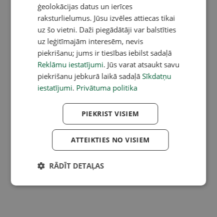
ģeolokācijas datus un ierīces
raksturlielumus. Jūsu izvēles attiecas tikai
uz šo vietni. Daži piegādātāji var balstīties
uz leģitīmajām interesēm, nevis
piekrišanu; jums ir tiesības iebilst sadaļā
Reklāmu iestatījumi
. Jūs varat atsaukt savu
piekrišanu jebkurā laikā sadaļā
Sīkdatņu
iestatījumi
.
Privātuma politika
PIEKRIST VISIEM
ATTEIKTIES NO VISIEM
RĀDĪT DETAĻAS