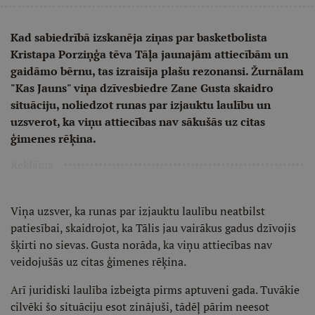
Kad sabiedrībā izskanēja ziņas par basketbolista
Kristapa Porziņģa tēva Tāļa jaunajām attiecībām un
gaidāmo bērnu, tas izraisīja plašu rezonansi. Žurnālam
"Kas Jauns" viņa dzīvesbiedre Zane Gusta skaidro
situāciju, noliedzot runas par izjauktu laulību un
uzsverot, ka viņu attiecības nav sākušās uz citas
ģimenes rēķina.
Reklāma
Viņa uzsver, ka runas par izjauktu laulību neatbilst
patiesībai, skaidrojot, ka Tālis jau vairākus gadus dzīvojis
šķirti no sievas. Gusta norāda, ka viņu attiecības nav
veidojušās uz citas ģimenes rēķina.
Arī juridiski laulība izbeigta pirms aptuveni gada. Tuvākie
cilvēki šo situāciju esot zinājuši, tādēļ pārim neesot