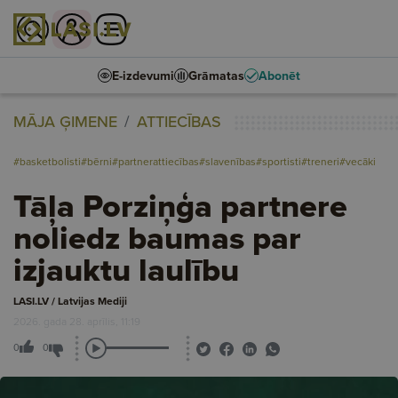
E-izdevumi
Grāmatas
Abonēt
MĀJA ĢIMENE
ATTIECĪBAS
#basketbolisti
#bērni
#partnerattiecības
#slavenības
#sportisti
#treneri
#vecāki
Tāļa Porziņģa partnere
noliedz baumas par
izjauktu laulību
LASI.LV / Latvijas Mediji
2026. gada 28. aprīlis, 11:19
0
0