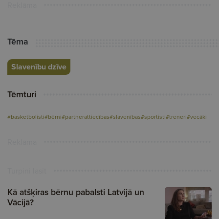
Reklāma
Tēma
Slavenību dzīve
Tēmturi
#basketbolisti
#bērni
#partnerattiecības
#slavenības
#sportisti
#treneri
#vecāki
Reklāma
Turpini lasīt
Kā atšķiras bērnu pabalsti Latvijā un
Vācijā?