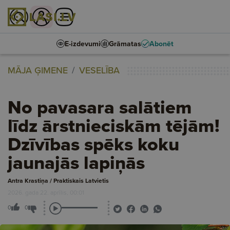
E-izdevumi
Grāmatas
Abonēt
MĀJA ĢIMENE
VESELĪBA
No pavasara salātiem
līdz ārstnieciskām tējām!
Dzīvības spēks koku
jaunajās lapiņās
Antra Krastiņa / Praktiskais Latvietis
2026. gada 22. aprīlis, 00:01
0
0