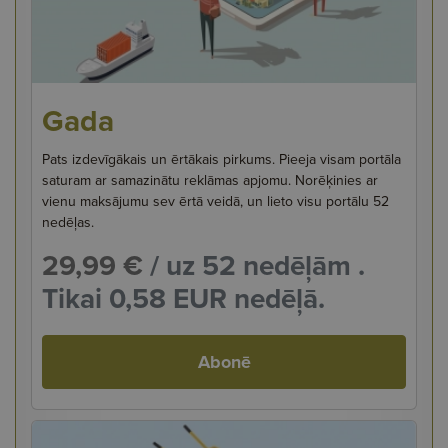
Gada
Pats izdevīgākais un ērtākais pirkums. Pieeja visam portāla
saturam ar samazinātu reklāmas apjomu. Norēķinies ar
vienu maksājumu sev ērtā veidā, un lieto visu portālu 52
nedēļas.
29,99 €
/ uz 52 nedēļām .
Tikai 0,58 EUR nedēļā.
Abonē