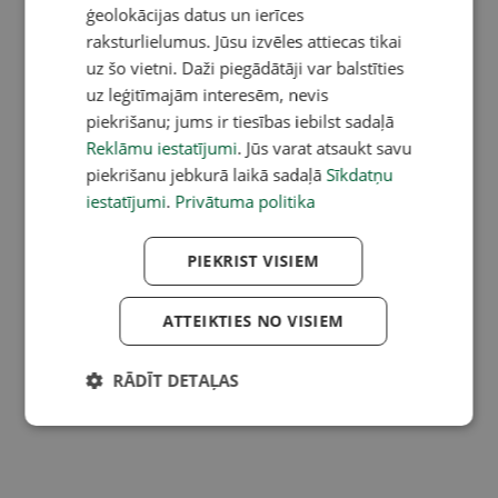
ģeolokācijas datus un ierīces
raksturlielumus. Jūsu izvēles attiecas tikai
uz šo vietni. Daži piegādātāji var balstīties
uz leģitīmajām interesēm, nevis
piekrišanu; jums ir tiesības iebilst sadaļā
Reklāmu iestatījumi
. Jūs varat atsaukt savu
piekrišanu jebkurā laikā sadaļā
Sīkdatņu
iestatījumi
.
Privātuma politika
PIEKRIST VISIEM
ATTEIKTIES NO VISIEM
RĀDĪT DETAĻAS