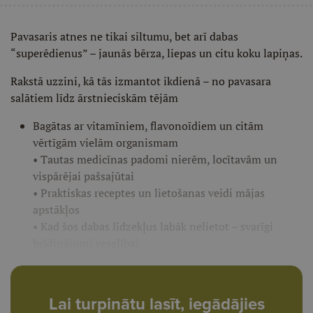
Pavasaris atnes ne tikai siltumu, bet arī dabas
“superēdienus” – jaunās bērza, liepas un citu koku lapiņas.
Rakstā uzzini, kā tās izmantot ikdienā – no pavasara
salātiem līdz ārstnieciskām tējām
Bagātas ar vitamīniem, flavonoīdiem un citām
vērtīgām vielām organismam
• Tautas medicīnas padomi nierēm, locītavām un
vispārējai pašsajūtai
• Praktiskas receptes un lietošanas veidi mājas
apstākļos
• Kad šos dabas līdzekļus labāk nelietot – svarīgi
brīdinājumi veselībai
Lai turpinātu lasīt, iegādājies