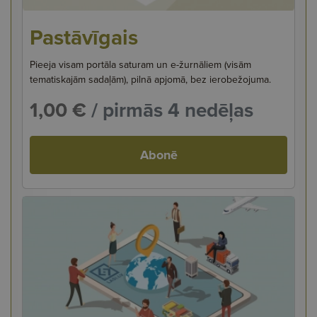
Pastāvīgais
Pieeja visam portāla saturam un e-žurnāliem (visām
tematiskajām sadaļām), pilnā apjomā, bez ierobežojuma.
1,00 €
/ pirmās 4 nedēļas
Abonē