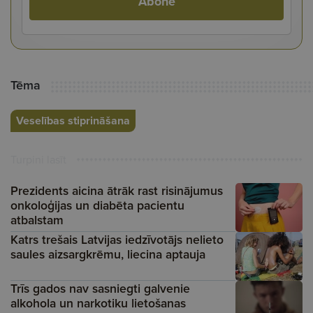
Abonē
Tēma
Veselības stiprināšana
Turpini lasīt
Prezidents aicina ātrāk rast risinājumus
onkoloģijas un diabēta pacientu
atbalstam
Katrs trešais Latvijas iedzīvotājs nelieto
saules aizsargkrēmu, liecina aptauja
Trīs gados nav sasniegti galvenie
alkohola un narkotiku lietošanas