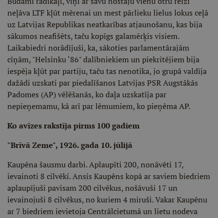
Būdami radikāļi, viņi ar savu nostāju vienu otru reizi
neļāva LTF kļūt mērenai un mest pārlieku lielus lokus ceļā
uz Latvijas Republikas neatkarības atjaunošanu, kas bija
sākumos neafišēts, taču kopīgs galamērķis visiem.
Laikabiedri norādījuši, ka, sākoties parlamentārajām
cīņām, "Helsinku ‘86" dalībniekiem un piekritējiem bija
iespēja kļūt par partiju, taču tas nenotika, jo grupā valdīja
dažādi uzskati par piedalīšanos Latvijas PSR Augstākās
Padomes (AP) vēlēšanās, ko daļa uzskatīja par
nepieņemamu, kā arī par lēmumiem, ko pieņēma AP.
Ko avīzes rakstīja pirms 100 gadiem
"Brīvā Zeme", 1926. gada 10. jūlijā
Kaupēna šausmu darbi. Aplaupīti 200, nonāvēti 17,
ievainoti 8 cilvēki. Ansis Kaupēns kopā ar saviem biedriem
aplaupījuši pavisam 200 cilvēkus, nošāvuši 17 un
ievainojuši 8 cilvēkus, no kuriem 4 miruši. Vakar Kaupēnu
ar 7 biedriem ievietoja Centrālcietumā un lietu nodeva