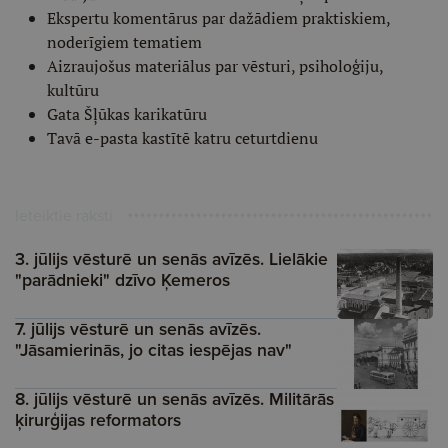
Ekspertu komentārus par dažādiem praktiskiem,
noderīgiem tematiem
Aizraujošus materiālus par vēsturi, psiholoģiju,
kultūru
Gata Šļūkas karikatūru
Tavā e-pasta kastītē katru ceturtdienu
Ieteiktie raksti
3. jūlijs vēsturē un senās avīzēs. Lielākie
"parādnieki" dzīvo Ķemeros
7. jūlijs vēsturē un senās avīzēs.
"Jāsamierinās, jo citas iespējas nav"
8. jūlijs vēsturē un senās avīzēs. Militārās
ķirurģijas reformators