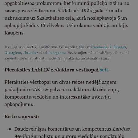
apgabaltiesas prokuroram, bet kriminālpolicija izziņu no
savas puses vēl turpina. Atklāts arī 1923 gada 7. marta
uzbrukums uz Skaistkalnes ceļa, kurā noslepkavoja 3 un
aplaupīja kādus 15 cilvēkus. Uzbrukuma vadītājs arī bijis
Kaupēns.
Izvēlies savu soctīklu platformu, lai sekotu LASI.LV:
Facebook
,
X
,
Bluesky
,
Draugiem
,
Threads
vai arī
Instagram
. Pievienojies mūsu lasītāju pulkam, lai
saņemtu īpaši tev atlasītu noderīgu, praktisku un aktuālu saturu.
Pieraksties LASI.LV redaktora vēstkopai
šeit
.
Pieraksties vēstkopai un divas reizes nedēļā saņem
padziļinātu LASI.LV galvenā redaktora aktuālo ziņu,
kompetentu viedokļu un interesantāko interviju
apkopojumu.
Ko tu saņemsi:
Daudzveidīgus komentārus un kompetentus
Latvijas
Mediju
žurnālistu un autoru viedokļus par aktuālo