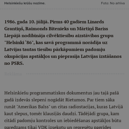
Helsinkiešu krūšu nozīme.
Foto: No arhīva
1986. gada 10. jūlijā. Pirms 40 gadiem Linards
Grantiņš, Raimonds Bitenieks un Mārtiņš Bariss
Liepājā nodibināja cilvēktiesību aizstāvības grupu
"Helsinki ‘86", kas savā programmā norādīja uz
Latvijas tautas tiesību pārkāpumiem padomju
okupācijas apstākļos un pieprasīja Latvijas izstāšanos
no PSRS.
Reklāma
Helsinkiešu programmatiskos dokumentus jau tajā pašā
gadā izdevās slepeni nogādāt Rietumos. Par tiem sāka
runāt "Amerikas Balss" un citas radiostacijas, kuras Latvijā
kaut slepus, tomēr klausījās daudzi. Tādējādi grupa, kam
citādi padomju kontroles un iebiedēšanas apstākļos būtu
paredzams tikai VDK izsekotu un represētu pagrīdes