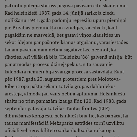
patriotu pulciņa statuss, ieguva pavisam citu skanējumu.
Kad helsinkieši 1987. gada 14. jūnijā sarīkoja ziedu
nolikšanu 1941. gada padomju represiju upuru piemiņai
pie Brīvības pieminekļa un izrādījās, ka cilvēki, kaut
pagaidām ne masveidā, bet gatavi viņos klausīties un
sekot idejām par pašnoteikšanās atgūšanu, varasiestādes
tādam pavērsienam nebija sagatavotas, nezinot, kā
rīkoties. Arī vēlāk tā bija "Helsinku ‘86" galvenā misija: būt
par atmodas procesu dzinējspēku. Un tā saucamie
kalendāra nemieri bija svarīga procesa sastāvdaļa. Kaut
pēc 1987. gada 23. augusta protestiem pret Molotova-
Ribentropa pakta sekām Latvijā grupas dalībniekus
arestēja, atmoda jau vairs nebija apturama. Helsinkiešu
skaits no trim pamazām izauga līdz 120. Kad 1988. gada
septembrī gatavoja Latvijas Tautas frontes (LTF)
dibināšanas kongresu, helsinkieši bija tie, kas panāca, lai
tautas manifestācijā Mežaparka estrādes tornī uzvilktu
oficiāli vēl nereabilitēto sarkanbaltsarkano karogu.