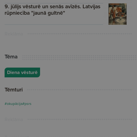
9. jūlijs vēsturē un senās avīzēs. Latvijas
rūpniecība "jaunā gultnē"
Reklāma
Tēma
Diena vēsturē
Tēmturi
#okupācija
#psrs
Reklāma