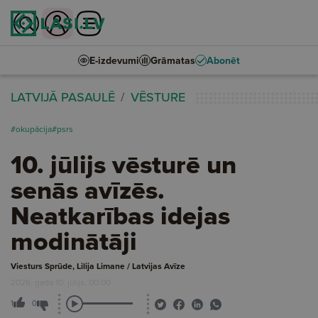
E-izdevumi
Grāmatas
Abonēt
LATVIJĀ PASAULĒ
VĒSTURE
#okupācija
#psrs
10. jūlijs vēsturē un
senās avīzēs.
Neatkarības idejas
modinātāji
Viesturs Sprūde, Lilija Limane / Latvijas Avīze
2026. gada 10. jūlijs, 00:00
1
0