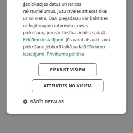
ģeolokācijas datus un ierīces
raksturlielumus. Jūsu izvēles attiecas tikai
uz šo vietni. Daži piegādātāji var balstīties
uz leģitīmajām interesēm, nevis
piekrišanu; jums ir tiesības iebilst sadaļā
Reklāmu iestatījumi
. Jūs varat atsaukt savu
piekrišanu jebkurā laikā sadaļā
Sīkdatņu
iestatījumi
.
Privātuma politika
PIEKRIST VISIEM
ATTEIKTIES NO VISIEM
RĀDĪT DETAĻAS