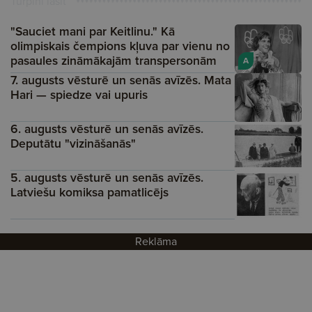
Turpini lasīt
"Sauciet mani par Keitlinu." Kā
olimpiskais čempions kļuva par vienu no
pasaules zināmākajām transpersonām
A
7. augusts vēsturē un senās avīzēs. Mata
Hari — spiedze vai upuris
6. augusts vēsturē un senās avīzēs.
Deputātu "vizināšanās"
5. augusts vēsturē un senās avīzēs.
Latviešu komiksa pamatlicējs
Reklāma