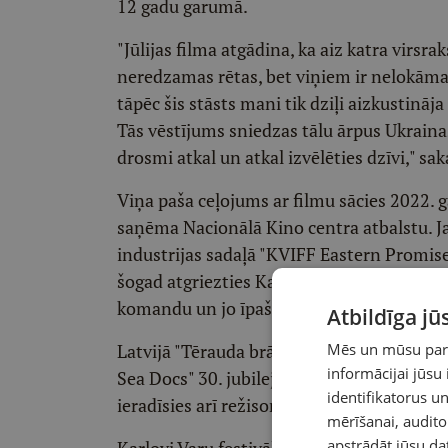
12 gadu garumā.
"Jūlijas filma atgādina, ka aiz katra virsrak
neredzamas rētas, bet viņiem ir nelokāma 
tāpēc šis stāsts mani tik dziļi aizkustināja
Tās vēstījums sniedzas tālu ārpus Ukraina
drosmi atkal un atkal izvēlēties dzīvi," sa
Viņa paša ceļojums ar filmu sācies 2022. g
saņēma Nacionālā Kino centra atbalstu. Jau
industrijas sadaļā "KVIFF Eastern Promises
šogad atgriezties Karlovi Varos uz filmas
komandu un jo īpaši filmas varoņiem – Ša
Atbildīga j
Latvijā "Tērauda brālība" 8. septembrī atk
Mēs un mūsu partn
informācijai jūsu
Sea Docs" 30. jubilejas gadā kinoteātrī "Sp
identifikatorus 
ieradīsies arī režisore Jūlija Hontaruka.
mērīšanai, audit
apstrādāt jūsu da