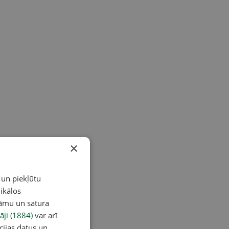
×
 un piekļūtu
ikālos
lāmu un satura
āji (1884)
var arī
cijas datus un