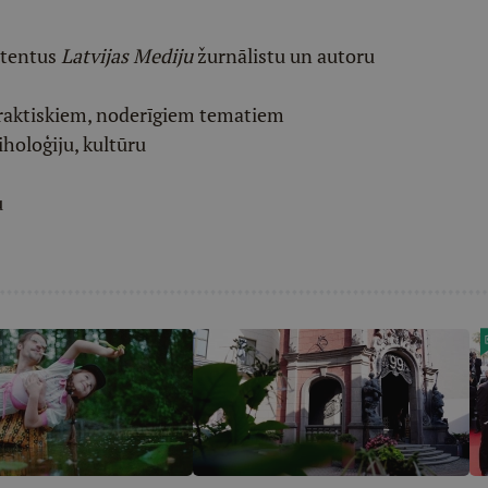
etentus
Latvijas Mediju
žurnālistu un autoru
raktiskiem, noderīgiem tematiem
iholoģiju, kultūru
u