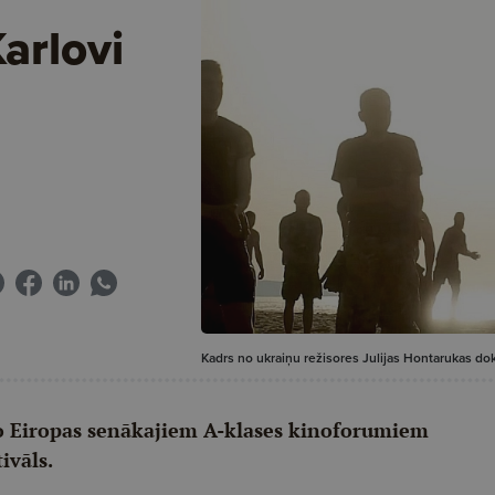
Karlovi
Kadrs no ukraiņu režisores Julijas Hontarukas do
 no Eiropas senākajiem A-klases kinoforumiem
ivāls.