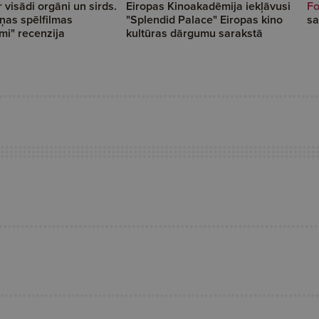
r visādi orgāni un sirds.
Eiropas Kinoakadēmija iekļāvusi
Fo
iņas spēlfilmas
"Splendid Palace" Eiropas kino
sa
i" recenzija
kultūras dārgumu sarakstā