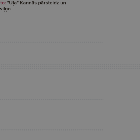
to:
"Uļa" Kannās pārsteidz un
viļņo