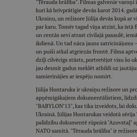
"Tērauda brālība". Filmas galvenie varoņi i
kuri kā brīvprātīgie devās karot 2014. gad
Ukrainu, un režisore Jūlija devās kopā ar v
par karu. Tomēr tagad viņa atzīst, ka īstā f
un centās sevi atrast civilajā pasaulē, iem
ikdienā. Un tad nāca jauns satricinājums 
un puiši atkal atgriezās frontē. Filma ap
dziļi cilvēcīgs stāsts, portretējot visu šo 
jau desmit gadus meklēt atbildi uz jautāju
samierinājies ar iespēju nomirt.
Jūlija Hontaruka ir ukraiņu režisore un pr
apņēmīgākajiem dokumentālistiem, līdzdi
"BABYLON’13", kas tika izveidots, lai do
Ukrainā. Jūlijas Hontarukas veidotā sērija
palīdzību dokumentē rūpnīcā "Azovstaļ" ap
NATO samitā. "Tērauda brālība" ir režisore