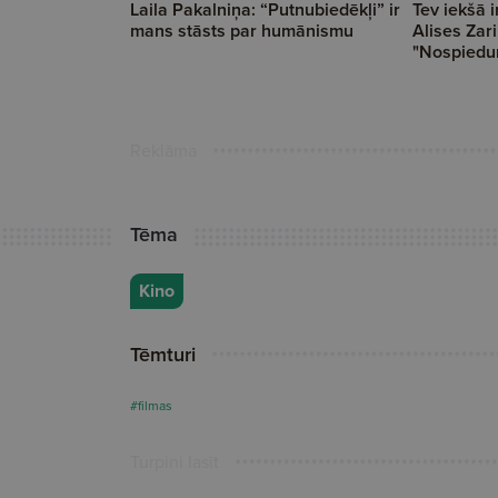
Laila Pakalniņa: “Putnubiedēkļi” ir
Tev iekšā i
mans stāsts par humānismu
Alises Zar
"Nospiedum
Reklāma
Tēma
Kino
Tēmturi
#filmas
Turpini lasīt