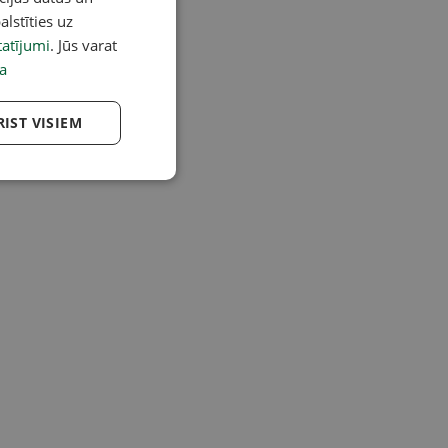
alstīties uz
atījumi
. Jūs varat
a
RIST VISIEM