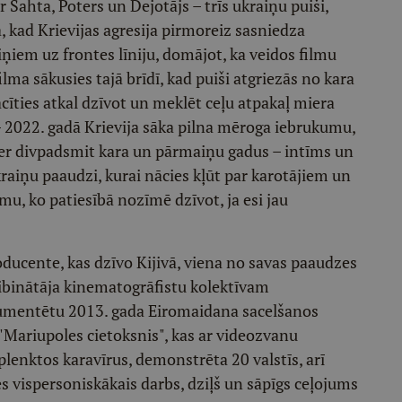
r Šahta, Poters un Dejotājs – trīs ukraiņu puiši,
ā, kad Krievijas agresija pirmoreiz sasniedza
iņiem uz frontes līniju, domājot, ka veidos filmu
ilma sākusies tajā brīdī, kad puiši atgriezās no kara
ācīties atkal dzīvot un meklēt ceļu atpakaļ miera
– 2022. gadā Krievija sāka pilna mēroga iebrukumu,
tver divpadsmit kara un pārmaiņu gadus – intīms un
ukraiņu paaudzi, kurai nācies kļūt par karotājiem un
mu, ko patiesībā nozīmē dzīvot, ja esi jau
oducente, kas dzīvo Kijivā, viena no savas paaudzes
binātāja kinematogrāfistu kolektīvam
kumentētu 2013. gada Eiromaidana sacelšanos
 "Mariupoles cietoksnis", kas ar videozvanu
lenktos karavīrus, demonstrēta 20 valstīs, arī
s vispersoniskākais darbs, dziļš un sāpīgs ceļojums