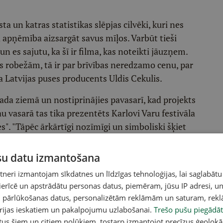
sta un katras statistikas slēpjas cilvēki, kuri nes
apņēmība aizsargāt savus mīļos. Varbūt tieši
 un es sajutu, ka šī ir filma, kas noteikti jāuzņem.
s robežām, tā ir par brīvības neredzamo cenu, par
ka Latvijas puses producents Uldis Cekulis.
ada ziemā un nostiprinājies pavasarī, kad projekts
 vasarā tas tika prezentēts Karlovi Varu festivāla
". "Tāpēc ārkārtīgi nozīmīgi un simboliski šķiet
 pasaules pirmizrādi kopā ar mūsu starptautisko
htu, Poteru un Dejotāju."
ūsu datu izmantošana
lās Baltijas jūras dokumentālo filmu forumu "Baltic
eri izmantojam sīkdatnes un līdzīgas tehnoloģijas, lai saglabātu
 ierīcē un apstrādātu personas datus, piemēram, jūsu IP adresi, un
lendid Palace". Uz Latvijas pirmizrādi Rīgā
un pārlūkošanas datus, personalizētām reklāmām un saturam, rek
orijas ieskatiem un pakalpojumu uzlabošanai.
Trešo pušu piegādāt
tus šiem un citiem nolūkiem, tostarp izmantojot precīzus ģeolokā