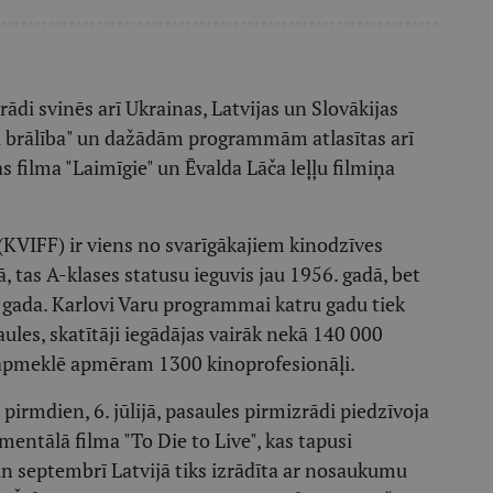
rādi svinēs arī Ukrainas, Latvijas un Slovākijas
 brālība" un dažādām programmām atlasītas arī
filma "Laimīgie" un Ēvalda Lāča leļļu filmiņa
 (KVIFF) ir viens no svarīgākajiem kinodzīves
tas A-klases statusu ieguvis jau 1956. gadā, bet
. gada. Karlovi Varu programmai katru gadu tiek
aules, skatītāji iegādājas vairāk nekā 140 000
du apmeklē apmēram 1300 kinoprofesionāļi.
irmdien, 6. jūlijā, pasaules pirmizrādi piedzīvoja
entālā filma "To Die to Live", kas tapusi
un septembrī Latvijā tiks izrādīta ar nosaukumu