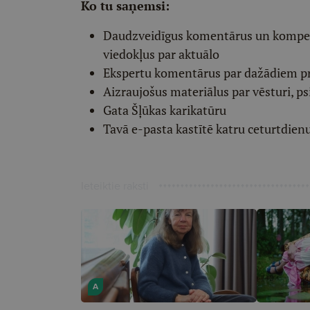
Ko tu saņemsi:
Daudzveidīgus komentārus un komp
viedokļus par aktuālo
Ekspertu komentārus par dažādiem p
Aizraujošus materiālus par vēsturi, ps
Gata Šļūkas karikatūru
Tavā e-pasta kastītē katru ceturtdien
Ieteiktie raksti
A