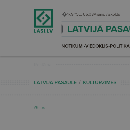
17.9 °C
C. 06.08
Aisma, Askolds
LATVIJĀ PAS
NOTIKUMI
•
VIEDOKLIS
•
POLITIKA
Reklāma
LATVIJĀ PASAULĒ
KULTŪRZĪMES
#filmas