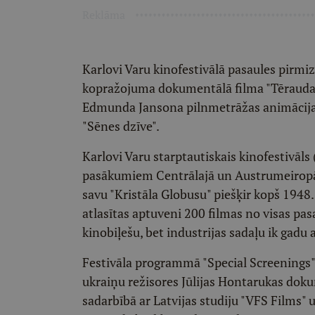
Reklāma
Karlovi Varu kinofestivālā pasaules pirmiz
kopražojuma dokumentālā filma "Tērauda
Edmunda Jansona pilnmetrāžas animācijas 
"Sēnes dzīve".
Karlovi Varu starptautiskais kinofestivāls
pasākumiem Centrālajā un Austrumeiropā, 
savu "Kristāla Globusu" piešķir kopš 1948
atlasītas aptuveni 200 filmas no visas pas
kinobiļešu, bet industrijas sadaļu ik ga
Festivāla programmā "Special Screenings" p
ukraiņu režisores Jūlijas Hontarukas dokum
sadarbībā ar Latvijas studiju "VFS Films" 