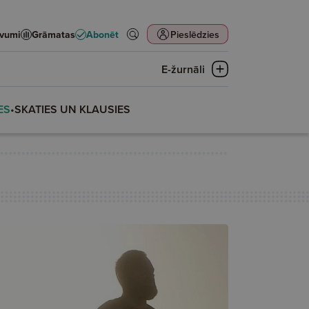
evumi
Grāmatas
Abonēt
Pieslēdzies
E-žurnāli
ES
•
SKATIES UN KLAUSIES