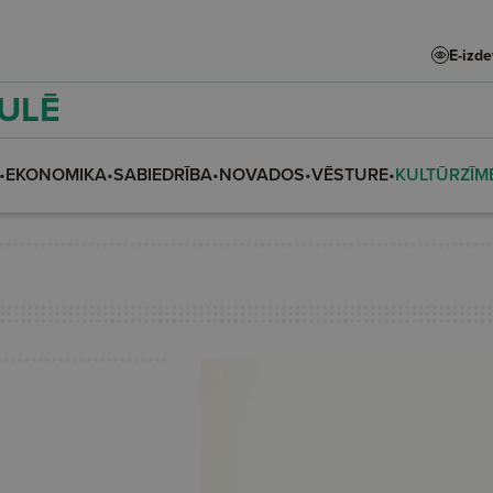
E-izd
AULĒ
•
EKONOMIKA
•
SABIEDRĪBA
•
NOVADOS
•
VĒSTURE
•
KULTŪRZĪM