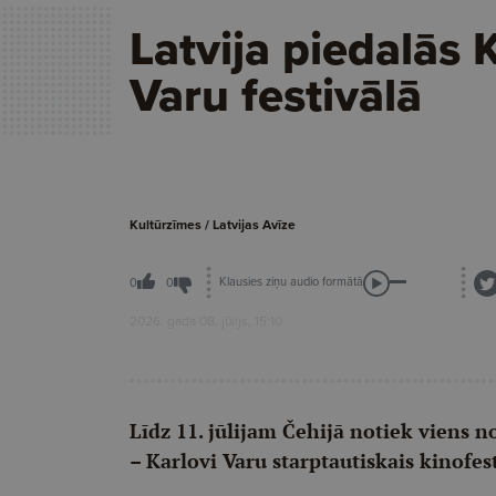
Latvija piedalās 
Varu festivālā
Kultūrzīmes / Latvijas Avīze
Klausies ziņu audio formātā
0
0
2026. gada 08. jūlijs, 15:10
Līdz 11. jūlijam Čehijā notiek viens
– Karlovi Varu starptautiskais kinofest