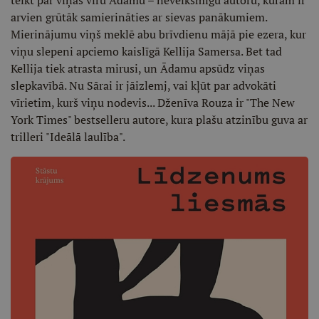
arvien grūtāk samierināties ar sievas panākumiem.
Mierinājumu viņš meklē abu brīvdienu mājā pie ezera, kur
viņu slepeni apciemo kaislīgā Kellija Samersa. Bet tad
Kellija tiek atrasta mirusi, un Ādamu apsūdz viņas
slepkavībā. Nu Sārai ir jāizlemj, vai kļūt par advokāti
vīrietim, kurš viņu nodevis... Dženīva Rouza ir "The New
York Times" bestselleru autore, kura plašu atzinību guva ar
trilleri "Ideālā laulība".