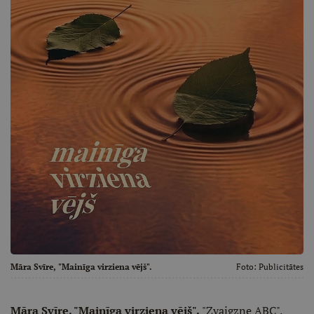
Māra Svīre, "Mainīga virziena vējš".
Foto:
Publicitātes
Māra Svīre, "Mainīga virziena vējš".
"Zvaigzne ABC".