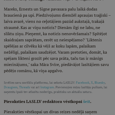
Mareks, Ernests un Signe pavasara palu laikā dodas
braucienā pa upi. Piedzīvojums diemžēl apraujas traģiski –
laiva avarē, viens no ceļotājiem pazūd aukstajā, trakajā
straumē. Kas ar viņu noticis? Dienām ilgi ne labu, ne
sliktu ziņu. Pieņemt, ka noticis nenovēršamais? Spītējot
skaidrajam saprātam, cerēt uz neiespējamo? "Liktenis
spēlējas ar cilvēku kā vējš ar koku lapām, palaikam
nežēlīgi, palaikam saudzējot. Varam pretoties, domāt, ka
spējam likteni grozīt pēc sava prāta, taču tas ir mānīgs
mierinājums," saka Māra Svīre, piedāvājot lasītājiem savu
pēdējo romānu, kā viņa apgalvo.
Izvēlies savu soctīklu platformu, lai sekotu LASI.LV:
Facebook
,
X
,
Bluesky
,
Draugiem
,
Threads
vai arī
Instagram
. Pievienojies mūsu lasītāju pulkam, lai
saņemtu īpaši tev atlasītu noderīgu, praktisku un aktuālu saturu.
Pieraksties LASI.LV redaktora vēstkopai
šeit
.
Pieraksties vēstkopai un divas reizes nedēļā saņem