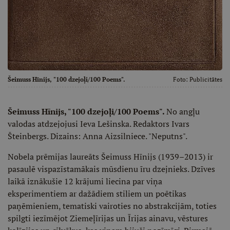
Šeimuss Hīnijs, "100 dzejoļi/100 Poems".
Foto:
Publicitātes
Šeimuss Hīnijs, "100 dzejoļi/100 Poems".
No angļu
valodas atdzejojusi Ieva Lešinska. Redaktors Ivars
Šteinbergs. Dizains: Anna Aizsilniece. "Neputns".
Nobela prēmijas laureāts Šeimuss Hīnijs (1939–2013) ir
pasaulē vispazīstamākais mūsdienu īru dzejnieks. Dzīves
laikā iznākušie 12 krājumi liecina par viņa
eksperimentiem ar dažādiem stiliem un poētikas
paņēmieniem, tematiski vairoties no abstrakcijām, toties
spilgti iezīmējot Ziemeļīrijas un Īrijas ainavu, vēstures