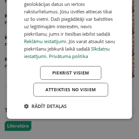
nedēļas grāmatas
ģeolokācijas datus un ierīces
raksturlielumus. Jūsu izvēles attiecas tikai
Kultūrzīmju grāmatplaukts: Jaunākās
uz šo vietni. Daži piegādātāji var balstīties
nedēļas grāmatas
uz leģitīmajām interesēm, nevis
piekrišanu; jums ir tiesības iebilst sadaļā
Kultūrzīmju grāmatplaukts: Jaunākās
Reklāmu iestatījumi
. Jūs varat atsaukt savu
nedēļas grāmatas
piekrišanu jebkurā laikā sadaļā
Sīkdatņu
iestatījumi
.
Privātuma politika
Kultūrzīmju grāmatplaukts: Jaunākās
nedēļas grāmatas
PIEKRIST VISIEM
Reklāma
ATTEIKTIES NO VISIEM
RĀDĪT DETAĻAS
Tēma
Literatūra