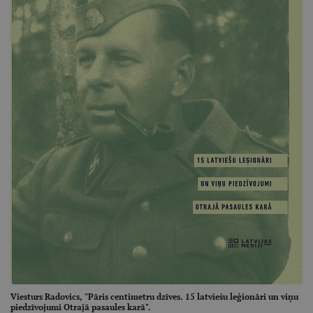
Viesturs Radovics, "Pāris centimetru dzīves. 15 latviešu leģionāri un viņu
piedzīvojumi Otrajā pasaules karā".