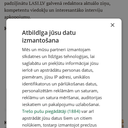
padziļinātu LASI.LV galvenā redaktora aktuālo ziņu,
kompetentu viedokļu un interesantāko interviju
apkopojumu.
×
Ko tu saņemsi:
Atbildīga jūsu datu
izmantošana
Daudzveidīgus komentārus un kompetentus
Latvijas
Mediju
žurnālistu un autoru viedokļus par aktuālo
Mēs un mūsu partneri izmantojam
Ekspertu komentārus par dažādiem praktiskiem,
sīkdatnes un līdzīgas tehnoloģijas, lai
noderīgiem tematiem
saglabātu un piekļūtu informācijai jūsu
Aizraujošus materiālus par vēsturi, psiholoģiju,
ierīcē un apstrādātu personas datus,
kultūru
piemēram, jūsu IP adresi, unikālos
Gata Šļūkas karikatūru
identifikatorus un pārlūkošanas datus,
Tavā e-pasta kastītē katru ceturtdienu
personalizētām reklāmām un saturam,
reklāmu un satura mērīšanai, auditorijas
ieskatiem un pakalpojumu uzlabošanai.
Ieteiktie raksti
Trešo pušu piegādātāji (1884)
var arī
apstrādāt jūsu datus šiem un citiem
Kultūrzīmju grāmatplaukts: Jaunākās
nolūkiem, tostarp izmantojot precīzus