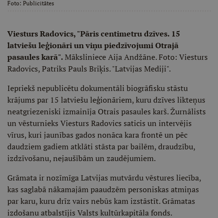
Foto:
Publicitātes
Viesturs Radovics, "Pāris centimetru dzīves. 15
latviešu leģionāri un viņu piedzīvojumi Otrajā
pasaules karā".
Māksliniece Aija Andžāne. Foto: Viesturs
Radovics, Patriks Pauls Briķis. "Latvijas Mediji".
Iepriekš nepublicētu dokumentāli biogrāfisku stāstu
krājums par 15 latviešu leģionāriem, kuru dzīves likteņus
neatgriezeniski izmainīja Otrais pasaules karš. Žurnālists
un vēsturnieks Viesturs Radovics saticis un intervējis
vīrus, kuri jaunības gados nonāca kara frontē un pēc
daudziem gadiem atklāti stāsta par bailēm, draudzību,
izdzīvošanu, nejaušībām un zaudējumiem.
Grāmata ir nozīmīga Latvijas mutvārdu vēstures liecība,
kas saglabā nākamajām paaudzēm personiskas atmiņas
par karu, kuru drīz vairs nebūs kam izstāstīt. Grāmatas
izdošanu atbalstījis Valsts kultūrkapitāla fonds.