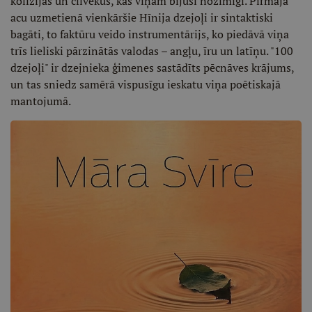
kolīzijas un cilvēkus, kas viņam bijuši nozīmīgi. Pirmajā
acu uzmetienā vienkāršie Hīnija dzejoļi ir sintaktiski
bagāti, to faktūru veido instrumentārijs, ko piedāvā viņa
trīs lieliski pārzinātās valodas – angļu, īru un latīņu. "100
dzejoļi" ir dzejnieka ģimenes sastādīts pēcnāves krājums,
un tas sniedz samērā vispusīgu ieskatu viņa poētiskajā
mantojumā.