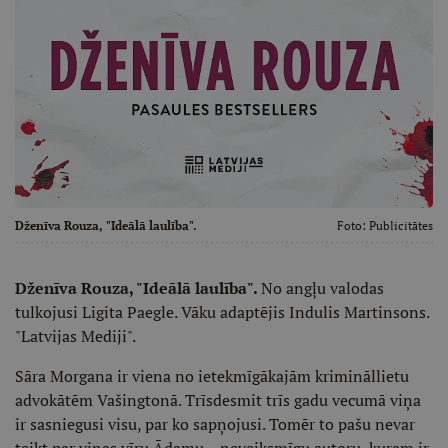
Dženīva Rouza, "Ideālā laulība".
Foto:
Publicitātes
Dženīva Rouza, "Ideālā laulība".
No angļu valodas
tulkojusi Ligita Paegle. Vāku adaptējis Indulis Martinsons.
"Latvijas Mediji".
Sāra Morgana ir viena no ietekmīgākajām krimināllietu
advokātēm Vašingtonā. Trīsdesmit trīs gadu vecumā viņa
ir sasniegusi visu, par ko sapņojusi. Tomēr to pašu nevar
teikt par viņas vīru Ādamu – neveiksmīgu autoru, kuram ir