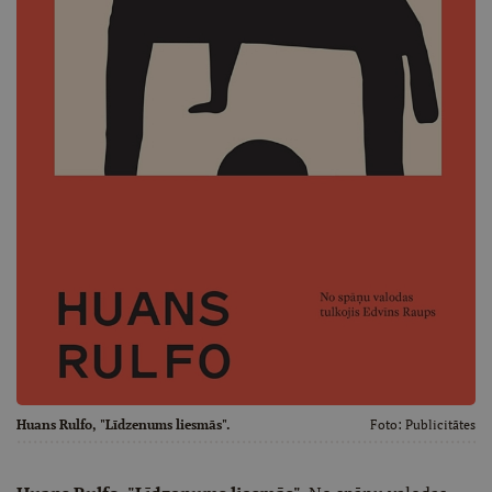
Huans Rulfo, "Līdzenums liesmās".
Foto:
Publicitātes