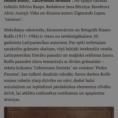
Huans Rulfo, "Līdzenums liesmās".
No spāņu valodas
tulkojis Edvīns Raups. Redaktore Jana Bērziņa. Korektors
Alnis Auziņš. Vāka un dizaina autors Zigmunds Lapsa.
"Aminori".
Meksikāņu rakstnieks, kinoscenārists un fotogrāfs Huans
Rulfo (1917–1986) ir viens no ietekmīgākajiem 20.
gadsimta Latīņamerikas autoriem. Par spīti nelielajam
sarakstīto grāmatu skaitam, viņš būtiski ietekmējis veselu
Latīņamerikas literātu paaudzi un maģiskā reālisma žanru.
Rulfo pasaules slavu iemantojis ar divām grāmatām –
stāstu krājumu "Līdzenums liesmās" un romānu "Pedro
Paramo", kas tulkoti daudzās valodās. Savos darbos Rulfo
nojauc robežu starp dzīvību un nāvi, dodot balsi
mirušajiem un ieplūdinot pārdabiskus elementus cilvēku
dzīvē, lai atklātu noklusētus notikumus un apspiestas
atmiņas.