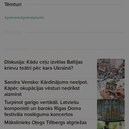
Tēmturi
#grāmatas
#grāmatplaukts
Reklāma
Turpini lasīt
Diskusija: Kādu ceļu izvēlas Baltijas
krievu teātri pēc kara Ukrainā?
Sandra Vensko: Kārdinājums neelpot.
Kāpēc okupācijas vēsturi nedrīkst
aizmirst
Turpinot garīgo vertikāli. Latviešu
komponisti un baroks Rīgas Doma
festivāla noslēguma koncertos
Mākslinieks Oļegs Tillbergs atgriežas