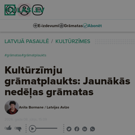
E-izdevumi
Grāmatas
Abonēt
LATVIJĀ PASAULĒ
KULTŪRZĪMES
#grāmatas
#grāmatplaukts
Kultūrzīmju
grāmatplaukts: Jaunākās
nedēļas grāmatas
Anita Bormane / Latvijas Avīze
2026. gada 08. jūlijs, 15:09
0
0