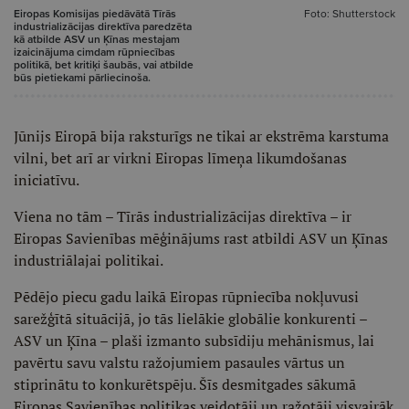
Eiropas Komisijas piedāvātā Tīrās
Foto: Shutterstock
industrializācijas direktīva paredzēta
kā atbilde ASV un Ķīnas mestajam
izaicinājuma cimdam rūpniecības
politikā, bet kritiķi šaubās, vai atbilde
būs pietiekami pārliecinoša.
Jūnijs Eiropā bija raksturīgs ne tikai ar ekstrēma karstuma
vilni, bet arī ar virkni Eiropas līmeņa likumdošanas
iniciatīvu.
Viena no tām – Tīrās industrializācijas direktīva – ir
Eiropas Savienības mēģinājums rast atbildi ASV un Ķīnas
industriālajai politikai.
Pēdējo piecu gadu laikā Eiropas rūpniecība nokļuvusi
sarežģītā situācijā, jo tās lielākie globālie konkurenti –
ASV un Ķīna – plaši izmanto subsīdiju mehānismus, lai
pavērtu savu valstu ražojumiem pasaules vārtus un
stiprinātu to konkurētspēju. Šīs desmitgades sākumā
Eiropas Savienības politikas veidotāji un ražotāji visvairāk