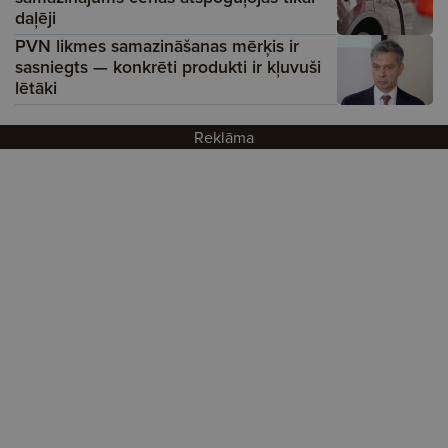
daļēji
PVN likmes samazināšanas mērķis ir
sasniegts — konkrēti produkti ir kļuvuši
lētāki
Reklāma