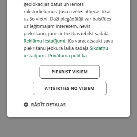
ģeolokācijas datus un ierīces
raksturlielumus. Jūsu izvēles attiecas tikai
uz šo vietni. Daži piegādātāji var balstīties
uz leģitīmajām interesēm, nevis
piekrišanu; jums ir tiesības iebilst sadaļā
Reklāmu iestatījumi
. Jūs varat atsaukt savu
piekrišanu jebkurā laikā sadaļā
Sīkdatņu
iestatījumi
.
Privātuma politika
PIEKRIST VISIEM
ATTEIKTIES NO VISIEM
RĀDĪT DETAĻAS