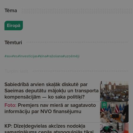
Tēma
Eiropā
Tēmturi
#asv
#es
#investīcijas
#ķīna
#ražošana
#uzņēmēji
Turpini lasīt
Sabiedrībā arvien skaļāk diskutē par
Saeimas deputātu mājokļu un transporta
kompensācijām — ko saka politiķi?
Foto:
Premjers nav mierā ar sagatavoto
informāciju par NVO finansējumu
KP: Dīzeļdegvielas akcīzes nodokļa
samazinājums cenās atspoguļojās tikai