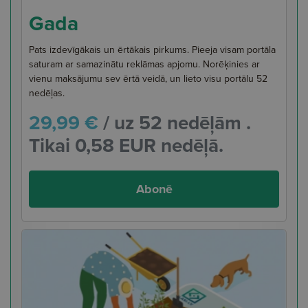
Gada
Pats izdevīgākais un ērtākais pirkums. Pieeja visam portāla
saturam ar samazinātu reklāmas apjomu. Norēķinies ar
vienu maksājumu sev ērtā veidā, un lieto visu portālu 52
nedēļas.
29,99 €
/ uz 52 nedēļām .
Tikai 0,58 EUR nedēļā.
Abonē