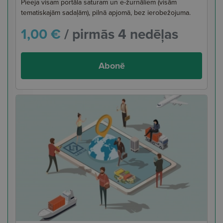
Pieeja visam portāla saturam un e-žurnāliem (visām
tematiskajām sadaļām), pilnā apjomā, bez ierobežojuma.
1,00 €
/ pirmās 4 nedēļas
Abonē