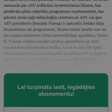
satraucās par ASV Inflācijas ierobežošanas likumu, kas
piedāvāja plašu subsīdiju programmu uzņēmumiem, kas
pārcels savas zaļo tehnoloģiju ražotnes uz ASV. Lai gan
ASV prezidents Donalds Tramps ir apturējis lielāko daļu
finansējuma šai programmai, likums tomēr atcelts nav un
tas turpina darboties lielas nenoteiktības apstākļos. Toties
D. Tramps mēģina panākt ražotņu pārcelšanu uz ASV,
izmantojot tirdzniecības tarifus. Arī ar to līdz šim īpaši
labi sekmējies nav, jo darbaspēka izmaksas ASV ir augstas
un tā trūkst, turklāt biežās izmaiņas tarifu politikā ir
radījušas nenoteiktību, kas bremzē investīcijas.
Lai turpinātu lasīt, iegādājies
abonementu!