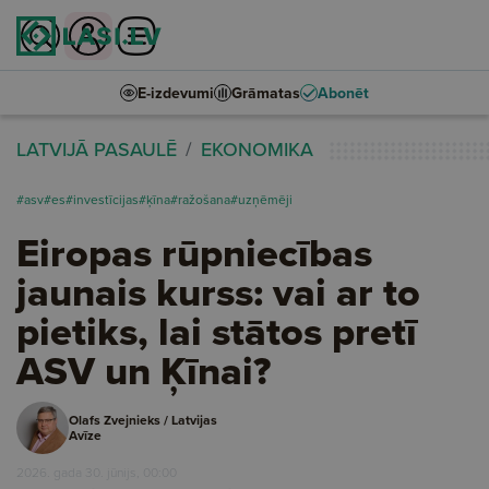
E-izdevumi
Grāmatas
Abonēt
LATVIJĀ PASAULĒ
EKONOMIKA
#asv
#es
#investīcijas
#ķīna
#ražošana
#uzņēmēji
Eiropas rūpniecības
jaunais kurss: vai ar to
pietiks, lai stātos pretī
ASV un Ķīnai?
Olafs Zvejnieks / Latvijas
Avīze
2026. gada 30. jūnijs, 00:00