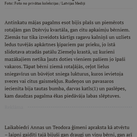
Foto:
Foto no privātas kolekcijas
/ Latvijas Mediji
Antinkatu mājas pagalms esot bijis plašs un piemērots
rotaļām gan Dzērvju kvartāla, gan citu apkaimju bērniem.
Ziemās tur tika izveidots kārtīgs ragavu kalniņš un uzliets
ledus tuvējās apkārtnes ķipariem par prieku, jo īstā
slidotava atradās patālu Ziemeļu krastā, uz kurieni
mazākajiem netika ļauts doties vieniem pašiem jo īpaši
vakaros. Tāpat bērni ziemā rotaļājās, ceļot lielus
sniegavīrus un būvējot sniega lukturus, kuros ievietoja
sveces vai citus gaismekļus. Rudeņos un pavasaros
iecienīta bija tautas bumba, darvas katls(1) un paslēpes,
kam daudzas pagalma ēkas piedāvāja labas slēptuves.
Reklāma
Laikabiedri Annas un Teodora ģimeni apraksta kā atvērtu
– laipni gaidīti tajā bijuši gan draugi un viņu bērni, gan arī