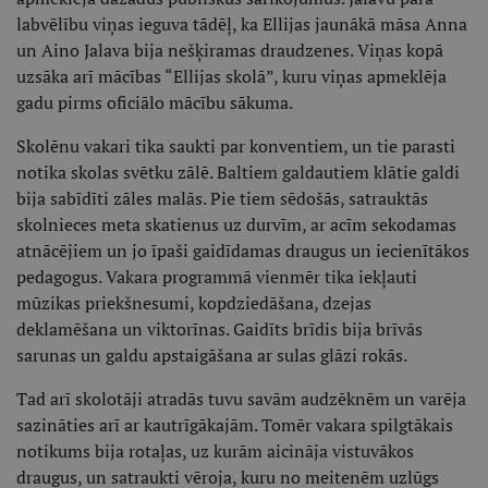
labvēlību viņas ieguva tādēļ, ka Ellijas jaunākā māsa Anna
un Aino Jalava bija nešķiramas draudzenes. Viņas kopā
uzsāka arī mācības “Ellijas skolā”, kuru viņas apmeklēja
gadu pirms oficiālo mācību sākuma.
Skolēnu vakari tika saukti par konventiem, un tie parasti
notika skolas svētku zālē. Baltiem galdautiem klātie galdi
bija sabīdīti zāles malās. Pie tiem sēdošās, satrauktās
skolnieces meta skatienus uz durvīm, ar acīm sekodamas
atnācējiem un jo īpaši gaidīdamas draugus un iecienītākos
pedagogus. Vakara programmā vienmēr tika iekļauti
mūzikas priekšnesumi, kopdziedāšana, dzejas
deklamēšana un viktorīnas. Gaidīts brīdis bija brīvās
sarunas un galdu apstaigāšana ar sulas glāzi rokās.
Tad arī skolotāji atradās tuvu savām audzēknēm un varēja
sazināties arī ar kautrīgākajām. Tomēr vakara spilgtākais
notikums bija rotaļas, uz kurām aicināja vistuvākos
draugus, un satraukti vēroja, kuru no meitenēm uzlūgs