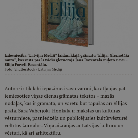
Izdevniecība “Latvijas Mediji” laidusi klajā grāmatu “Ellija. Gleznotāja
mūza”, kas vēsta par latviešu gleznotāja Jaņa Rozentāla mīļoto sievu –
Elliju Forseli-Rozentālu.
Foto:
Shutterstock
/ Latvijas Mediji
Autore ir tik labi iepazinusi savu varoni, ka atļaujas pat
iemiesoties viņas dienasgrāmatas tekstos – mazās
nodaļās, kas ir grāmatā, un varētu būt tapušas arī Ellijas
prātā. Sāra Vaherjoki-Honkala ir mākslas un kultūras
vēsturniece, pasniedzēja un publicējusies kultūrvēsturei
veltītos žurnālos. Viņa aizraujas ar Latvijas kultūru un
vēsturi, kā arī arhitektūru.