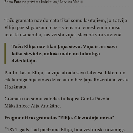
Foto:
Foto no privātas kolekcijas
/ Latvijas Mediji
Taču grāmata nav domāta tikai somu lasītājiem, jo Latvijā
Elliju pazīst gaužām maz – viens no iemesliem ir mūsu
ierastā uzmanība, kas vērsta viņas slavenā vīra virzienā.
Taču Ellija nav tikai Jaņa sieva. Viņa ir arī sava
laika sieviete, mīloša māte un talantīga
dziedātāja.
Par to, kas ir Ellija, kā viņa atrada savu latviešu likteni un
cik laimīga bija viņas dzīve ar un bez Jaņa Rozentāla, vēsta
šī grāmata.
Grāmatu no somu valodas tulkojusi Gunta Pāvola.
Māksliniece Aija Andžāne.
Fragmenti no grāmatas "Ellija. Gleznotāja mūza"
“1871. gads, kad piedzima Ellija, bija vēsturiski nozīmīgs.