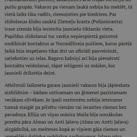
puišu grupās. Vakaros pa vienam laukā nebija ko meklēt, tā
vietā laiks tika vadīts, ciemojoties pie biedriem. Par
slidošanas klubu sauktā Ziemeļu krasta (Pohjoisranta)
trase ziemās bija iecienīta jauniešu tikšanās vieta.
Papildus slidošanai tur varēja nepiespiestā gaisotnē
nodibināt kontaktus ar Normālliceja puišiem, kurus pārējā
laikā bija iespējams tikai ātri un oficiāli pasveicināt,
satiekoties uz ielas. Ragavu kalniņi arī bija piemēroti
kontaktu veidošanai, tāpat ielūgumi uz mājām, kur
jaunieši drīkstēja dejot.
Atbilstoši laikmeta garam jaunieši vakaros bija jāpieskata
aizbildnim – kādam uzticamam un ģimenei pazīstamam
vecākam cilvēkam. Jo īpaši meitenēm nebija ieteicams
tumsā staigāt pa pilsētu vienām vai ierasties ciemos bez
pavadoņa. Ellija un viņas māsīca Maila bija nonākušas
precēta pāra Almas un Anti Jalavu (Alma un Antti Jalava)
aizgādnībā, un meitenes kopā ar viņiem gāja ciemos un
apmeklēja dažādus publiskus sarīkojumus. Jalavu pāra