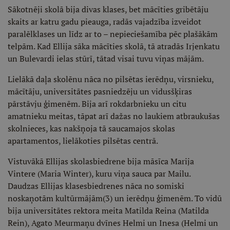
Sākotnēji skolā bija divas klases, bet mācīties gribētāju
skaits ar katru gadu pieauga, radās vajadzība izveidot
paralēlklases un līdz ar to – nepieciešamība pēc plašākām
telpām. Kad Ellija sāka mācīties skolā, tā atradās Irjenkatu
un Bulevardi ielas stūrī, tātad visai tuvu viņas mājām.
Lielākā daļa skolēnu nāca no pilsētas ierēdņu, virsnieku,
mācītāju, universitātes pasniedzēju un vidusšķiras
pārstāvju ģimenēm. Bija arī rokdarbnieku un citu
amatnieku meitas, tāpat arī dažas no laukiem atbraukušas
skolnieces, kas nakšņoja tā saucamajos skolas
apartamentos, lielākoties pilsētas centrā.
Vistuvākā Ellijas skolasbiedrene bija māsīca Marija
Vintere (Maria Winter), kuru viņa sauca par Mailu.
Daudzas Ellijas klasesbiedrenes nāca no somiski
noskaņotām kultūrmājām(3) un ierēdņu ģimenēm. To vidū
bija universitātes rektora meita Matilda Reina (Matilda
Rein), Agato Meurmaņu dvīnes Helmi un Inesa (Helmi un