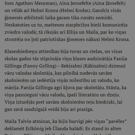
Ines Agathon Meurman), Aina Jernefelte (Aina Järnefelt)
un vēlāk arī Helmi Krona (Helmi Krohn). Gandrīz visās
ģimenēs atbilstoši laika garam tika runāts somiski.
Neskatoties uz to, meitenes starpbrīžos bieži komunicēja
zviedru valodā; tā rīkojās arī Ellija un Maila, par ko viņas
strostēja no ļoti patriotiskas ģimenes nākusī Helmi Krona.
Klasesbiedreņu attiecības bija tuvas un ciešas, un visus
skolas gadus tās stiprināja viņu klases audzinātāja Fanija
Gillinga (Fanny Gylling) – Kekisalmi (Käkisalmi) dzimusī
vācu valodas skolotāja, kas pilnībā nodevās savām
skolniecēm un iedēstīja viņās mīlestību uz valodu, ko
mācīja. Fanija Gillinga agri kļuva par skolotāju. Stāsta, ka
viņa pasniegusi vācu valodu, īpaši literatūru un dzeju.
Viņa izturējās pret savām skolniecēm teju biedriski, lai
gan savā saudzīgajā veidā bija arī prasīga.
Maila Talvio atminas, ka bijis burvīgi pēc viņas “pavēles”
deklamēt Erlkönig jeb Ūlanda balādi: Es stand in alten