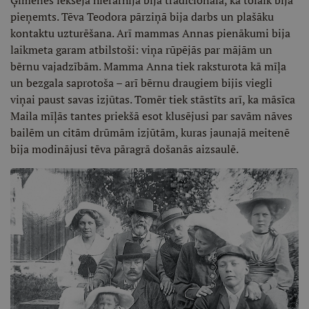
pieņemts. Tēva Teodora pārziņā bija darbs un plašāku
kontaktu uzturēšana. Arī mammas Annas pienākumi bija
laikmeta garam atbilstoši: viņa rūpējās par mājām un
bērnu vajadzībām. Mamma Anna tiek raksturota kā mīļa
un bezgala saprotoša – arī bērnu draugiem bijis viegli
viņai paust savas izjūtas. Tomēr tiek stāstīts arī, ka māsīca
Maila mīļās tantes priekšā esot klusējusi par savām nāves
bailēm un citām drūmām izjūtām, kuras jaunajā meitenē
bija modinājusi tēva pāragrā došanās aizsaulē.