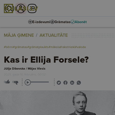
E-izdevumi
Grāmatas
Abonēt
MĀJA ĢIMENE
AKTUALITĀTE
#bērni
#grāmatas
#grāmatplaukts
#māksla
#rakstnieki
#valoda
Kas ir Ellija Forsele?
Jūlija Dibovska / Mājas Viesis
2025. gada 16. februāris, 00:02
0
0