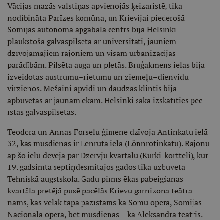
Vācijas mazās valstiņas apvienojās ķeizaristē, tika
nodibināta Parīzes komūna, un Krievijai piederošā
Somijas autonomā apgabala centrs bija Helsinki –
plaukstoša galvaspilsēta ar universitāti, jauniem
dzīvojamajiem rajoniem un visām urbanizācijas
parādībām. Pilsēta auga un pletās. Bruģakmens ielas bija
izveidotas austrumu–rietumu un ziemeļu–dienvidu
virzienos. Mežaini apvidi un daudzas klintis bija
apbūvētas ar jaunām ēkām. Helsinki sāka izskatīties pēc
īstas galvaspilsētas.
Teodora un Annas Forselu ģimene dzīvoja Antinkatu ielā
32, kas mūsdienās ir Lenrūta iela (Lönnrotinkatu). Rajonu
ap šo ielu dēvēja par Dzērvju kvartālu (Kurki-kortteli), kur
19. gadsimta septiņdesmitajos gados tika uzbūvēta
Tehniskā augstskola. Gadu pirms ēkas pabeigšanas
kvartāla pretējā pusē pacēlās Krievu garnizona teātra
nams, kas vēlāk tapa pazīstams kā Somu opera, Somijas
Nacionālā opera, bet mūsdienās – kā Aleksandra teātris.