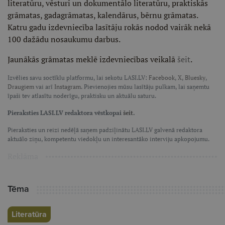
literatūru, vēsturi un dokumentālo literatūru, praktiskās
grāmatas, gadagrāmatas, kalendārus, bērnu grāmatas.
Katru gadu izdevniecība lasītāju rokās nodod vairāk nekā
100 dažādu nosaukumu darbus.
Jaunākās grāmatas meklē izdevniecības veikalā
šeit
.
Izvēlies savu soctīklu platformu, lai sekotu LASI.LV:
Facebook
,
X
,
Bluesky
,
Draugiem
vai arī
Instagram
. Pievienojies mūsu lasītāju pulkam, lai saņemtu
īpaši tev atlasītu noderīgu, praktisku un aktuālu saturu.
Pieraksties LASI.LV redaktora vēstkopai
šeit
.
Pieraksties un reizi nedēļā saņem padziļinātu LASI.LV galvenā redaktora
aktuālo ziņu, kompetentu viedokļu un interesantāko interviju apkopojumu.
Reklāma
Tēma
Literatūra