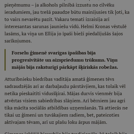
pieņēmumu – ja alkohols pilnībā izzustu no cilvēku
ieradumiem, jau trešā paaudze būtu mainījusies tik ļoti, ka
to vairs nevarētu pazīt. Vakaru temati izraisīja arī
interesantas sarunas jauniešu vidū. Helmi Kronas vēstulē
lasāms, ka viņa un Ellija jo īpaši bieži piedalījušās šajos
sarīkojumos.
Forselu ģimenē svarīgas īpašības bija
progresivitāte un aizspriedumu trūkums. Viņu
mājās bija raksturīgi pārkāpt šķiriskās robežas.
Atturībnieku biedrības vadītāja amatā ģimenes tēvs
sadraudzējās arī ar darbaļaužu pārstāvjiem, kas tolaik vēl
netika pieskaitīti vidusšķirai. Mājas durvis vienmēr bija
atvērtas visiem sabiedrības slāņiem. Arī bērniem jau agri
tika mācīta sociālās atbildības uzņemšanās. Tā attiecās ne
tikai uz ģimeni un tuvākajiem radiem, bet, pateicoties
aktīvajam tēvam, arī uz plašu loku ārpus mājām.
Ģimenes iekšējā hierarhija bija tradicionāla, kā tolaik bija