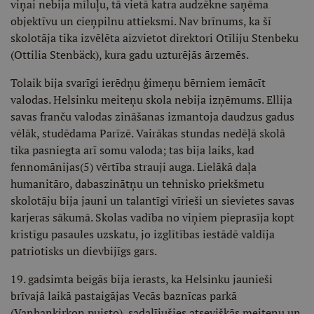
viņai nebija mīluļu, tā vietā katra audzēkne saņēma
objektīvu un cieņpilnu attieksmi. Nav brīnums, ka šī
skolotāja tika izvēlēta aizvietot direktori Otīliju Stenbeku
(Ottilia Stenbäck), kura gadu uzturējās ārzemēs.
Tolaik bija svarīgi ierēdņu ģimeņu bērniem iemācīt
valodas. Helsinku meiteņu skola nebija izņēmums. Ellija
savas franču valodas zināšanas izmantoja daudzus gadus
vēlāk, studēdama Parīzē. Vairākas stundas nedēļā skolā
tika pasniegta arī somu valoda; tas bija laiks, kad
fennomānijas(5) vērtība strauji auga. Lielākā daļa
humanitāro, dabaszinātņu un tehnisko priekšmetu
skolotāju bija jauni un talantīgi vīrieši un sievietes savas
karjeras sākumā. Skolas vadība no viņiem pieprasīja kopt
kristīgu pasaules uzskatu, jo izglītības iestādē valdīja
patriotisks un dievbijīgs gars.
19. gadsimta beigās bija ierasts, ka Helsinku jaunieši
brīvajā laikā pastaigājas Vecās baznīcas parkā
(Vanhankirkon puisto), sadalījušies atsevišķās meiteņu un