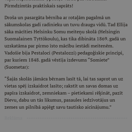
Pirmdzimtās praktiskais saprāts!
Droša un pasargāta bērnība ar rotaļām pagalmā un
sākumskolas gadi radinieku un tuvu draugu vidū. Tad Ellija
sāka mācīties Helsinku Somu meiteņu skolā (Helsingin
Suomalainen Tyttökoulu), kas tika dibināta 1869. gadā un
uzskatāma par pirmo īsto mācību iestādi meitenēm.
Vadošie bija Pestaloci (Pestalozzi) pedagoģiskie principi,
par kuriem 1848. gadā vēstīja izdevums “Somiete”
(Suometar):
“Šajās skolās jāmāca bērnam lasīt tā, lai tas saprot un uz
vietas spēj izskaidrot lasīto; rakstīt un savas domas uz
papīra izskaidrot, zemniekam – pietiekami rēķināt, pazīt
Dievu, dabu un tās likumus, pasaules iedzīvotājus un
zemes un pilnībā apjēgt savu tautisko aicinājumu.”
Reklāma