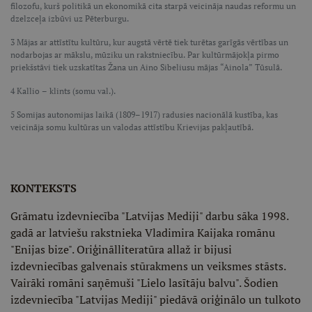
filozofu, kurš politikā un ekonomikā cita starpā veicināja naudas reformu un
dzelzceļa izbūvi uz Pēterburgu.
3 Mājas ar attīstītu kultūru, kur augstā vērtē tiek turētas garīgās vērtības un
nodarbojas ar mākslu, mūziku un rakstniecību. Par kultūrmājokļa pirmo
priekšstāvi tiek uzskatītas Žana un Aino Sibeliusu mājas “Ainola” Tūsulā.
4 Kallio – klints (somu val.).
5 Somijas autonomijas laikā (1809–1917) radusies nacionālā kustība, kas
veicināja somu kultūras un valodas attīstību Krievijas pakļautībā.
KONTEKSTS
Grāmatu izdevniecība "Latvijas Mediji" darbu sāka 1998.
gadā ar latviešu rakstnieka Vladimira Kaijaka romānu
"Enijas bize". Oriģinālliteratūra allaž ir bijusi
izdevniecības galvenais stūrakmens un veiksmes stāsts.
Vairāki romāni saņēmuši "Lielo lasītāju balvu". Šodien
izdevniecība "Latvijas Mediji" piedāvā oriģinālo un tulkoto