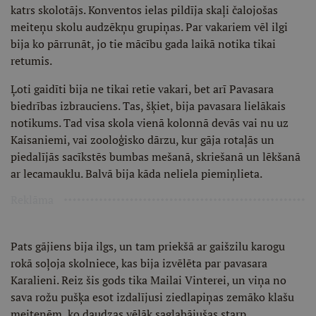
katrs skolotājs. Konventos ielas pildīja skaļi čalojošas
meiteņu skolu audzēkņu grupiņas. Par vakariem vēl ilgi
bija ko pārrunāt, jo tie mācību gada laikā notika tikai
retumis.
Ļoti gaidīti bija ne tikai retie vakari, bet arī Pavasara
biedrības izbrauciens. Tas, šķiet, bija pavasara lielākais
notikums. Tad visa skola vienā kolonnā devās vai nu uz
Kaisaniemi, vai zooloģisko dārzu, kur gāja rotaļās un
piedalījās sacīkstēs bumbas mešanā, skriešanā un lēkšanā
ar lecamauklu. Balvā bija kāda neliela piemiņlieta.
Reklāma
Pats gājiens bija ilgs, un tam priekšā ar gaišzilu karogu
rokā soļoja skolniece, kas bija izvēlēta par pavasara
Karalieni. Reiz šis gods tika Mailai Vinterei, un viņa no
sava rožu pušķa esot izdalījusi ziedlapiņas zemāko klašu
meitenēm, ko daudzas vēlāk saglabājušas starp