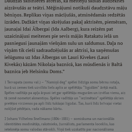
Daudzas skolnieces atceras, ka meiteņu skolas audzēknes
aizrāvušās ar teātri. Mēģinājumi notikuši daudzstāvu māju
bēniņos. Replikas viņas mācījušās, atminēdamās redzētās
izrādes. Dažkārt viņas skrējušas pakaļ aktrisēm, piemēram,
jaunajai Idai Ālbergai (Ida Aalberg), kura reizēm pat
uzaicinājusi meitenes pie sevis mājās Ratakatu ielā un
pasniegusi jaunajām viešņām sulu un saldumus. Daļa no
viņām tik cieši sadraudzējušās ar aktrisi, ka saņēmušas
ielūgumu uz Idas Ālbergas un Lauri Kivekes (Lauri
Kivekäs) kāzām Nikolaja baznīcā, kas mūsdienās ir Baltā
baznīca jeb Helsinku Doms.”
1 Tervapata (somu val.) – “Namiņš deg” spēlei līdzīga somu bērnu rotaļa,
kurā uz zemes tiek uzvilkts liels aplis ar spēlētāju “ligzdām” ārējā malā.
Spēles vadītājs pa apļa ārpusi iet gar spēlētāju mugurām un izvēlas vienu, aiz
tā zemē nometot akmentiņu. Spēles vadītājs un “iezīmētais” spēlētājs skrien
pretējos virzienos pa apli līdz tukšajai ligzdai. Tas, kurš līdz brīvajai vietai
nokļūst pēdējais, vada nākamo kārtu.
2 Johans Vilhelms Snellmans (1806–1881) – somiskuma un nacionālās
identitātes modinātājs, rakstnieks, žurnālists, parlamenta loceklis, kas
ietekmēja somu valodas stāvokli. Viņš tiek uzskatīts par nacionālisma