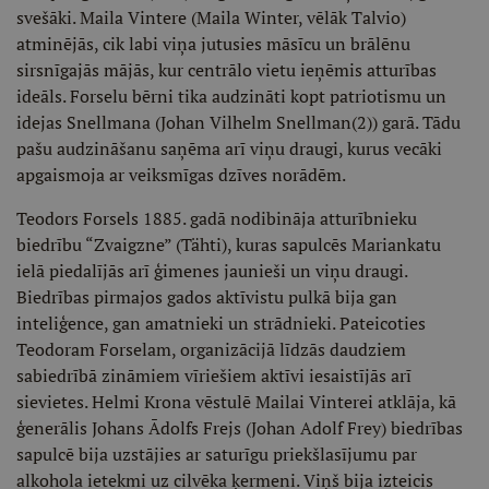
svešāki. Maila Vintere (Maila Winter, vēlāk Talvio)
atminējās, cik labi viņa jutusies māsīcu un brālēnu
sirsnīgajās mājās, kur centrālo vietu ieņēmis atturības
ideāls. Forselu bērni tika audzināti kopt patriotismu un
idejas Snellmana (Johan Vilhelm Snellman(2)) garā. Tādu
pašu audzināšanu saņēma arī viņu draugi, kurus vecāki
apgaismoja ar veiksmīgas dzīves norādēm.
Teodors Forsels 1885. gadā nodibināja atturībnieku
biedrību “Zvaigzne” (Tähti), kuras sapulcēs Mariankatu
ielā piedalījās arī ģimenes jaunieši un viņu draugi.
Biedrības pirmajos gados aktīvistu pulkā bija gan
inteliģence, gan amatnieki un strādnieki. Pateicoties
Teodoram Forselam, organizācijā līdzās daudziem
sabiedrībā zināmiem vīriešiem aktīvi iesaistījās arī
sievietes. Helmi Krona vēstulē Mailai Vinterei atklāja, kā
ģenerālis Johans Ādolfs Frejs (Johan Adolf Frey) biedrības
sapulcē bija uzstājies ar saturīgu priekšlasījumu par
alkohola ietekmi uz cilvēka ķermeni. Viņš bija izteicis