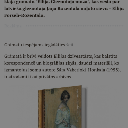
klajā grāmatu "Ellija. Gleznotāja mūza", kas vēsta par
latviešu gleznotāja Jaņa Rozentāla mīļoto sievu – Elliju
Forseli-Rozentālu.
Reklāma
Grāmatu iespējams iegādāties
šeit
.
Grāmatā ir brīvi veidots Ellijas dzīvesstāsts, kas balstīts
korespondencē un biogrāfijas ziņās, daudzi materiāli, ko
izmantojusi somu autore Sāra Vaherjoki-Honkala (1953),
ir atrodami tikai privātos arhīvos.