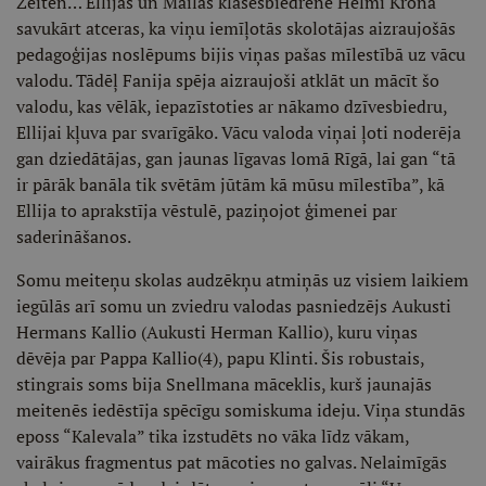
Zeiten… Ellijas un Mailas klasesbiedrene Helmi Krona
savukārt atceras, ka viņu iemīļotās skolotājas aizraujošās
pedagoģijas noslēpums bijis viņas pašas mīlestībā uz vācu
valodu. Tādēļ Fanija spēja aizraujoši atklāt un mācīt šo
valodu, kas vēlāk, iepazīstoties ar nākamo dzīvesbiedru,
Ellijai kļuva par svarīgāko. Vācu valoda viņai ļoti noderēja
gan dziedātājas, gan jaunas līgavas lomā Rīgā, lai gan “tā
ir pārāk banāla tik svētām jūtām kā mūsu mīlestība”, kā
Ellija to aprakstīja vēstulē, paziņojot ģimenei par
saderināšanos.
Somu meiteņu skolas audzēkņu atmiņās uz visiem laikiem
iegūlās arī somu un zviedru valodas pasniedzējs Aukusti
Hermans Kallio (Aukusti Herman Kallio), kuru viņas
dēvēja par Pappa Kallio(4), papu Klinti. Šis robustais,
stingrais soms bija Snellmana māceklis, kurš jaunajās
meitenēs iedēstīja spēcīgu somiskuma ideju. Viņa stundās
eposs “Kalevala” tika izstudēts no vāka līdz vākam,
vairākus fragmentus pat mācoties no galvas. Nelaimīgās