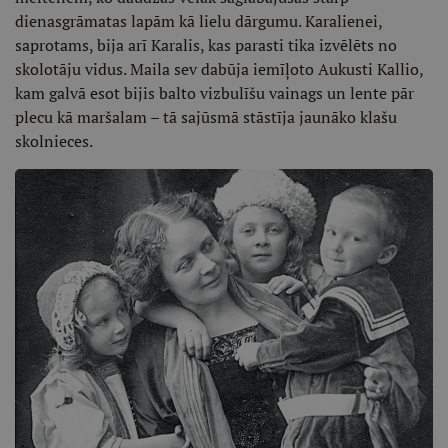
dienasgrāmatas lapām kā lielu dārgumu. Karalienei,
saprotams, bija arī Karalis, kas parasti tika izvēlēts no
skolotāju vidus. Maila sev dabūja iemīļoto Aukusti Kallio,
kam galvā esot bijis balto vizbulīšu vainags un lente pār
plecu kā maršalam – tā sajūsmā stāstīja jaunāko klašu
skolnieces.