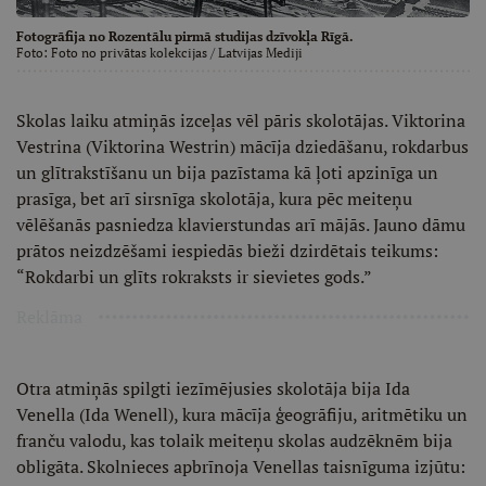
Fotogrāfija no Rozentālu pirmā studijas dzīvokļa Rīgā.
Foto:
Foto no privātas kolekcijas
/ Latvijas Mediji
Skolas laiku atmiņās izceļas vēl pāris skolotājas. Viktorina
Vestrina (Viktorina Westrin) mācīja dziedāšanu, rokdarbus
un glītrakstīšanu un bija pazīstama kā ļoti apzinīga un
prasīga, bet arī sirsnīga skolotāja, kura pēc meiteņu
vēlēšanās pasniedza klavierstundas arī mājās. Jauno dāmu
prātos neizdzēšami iespiedās bieži dzirdētais teikums:
“Rokdarbi un glīts rokraksts ir sievietes gods.”
Reklāma
Otra atmiņās spilgti iezīmējusies skolotāja bija Ida
Venella (Ida Wenell), kura mācīja ģeogrāfiju, aritmētiku un
franču valodu, kas tolaik meiteņu skolas audzēknēm bija
obligāta. Skolnieces apbrīnoja Venellas taisnīguma izjūtu: