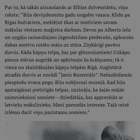
Par to, kā sākās aizraušanās ar Ellijas dzīvesstāstu, viņa
raksta: “Bija deviņdesmito gadu nogales vasara. Klīdu pa
Rīgas bulvāriem, meklējot ēkas ar motīviem savam
mākslas vēstures maģistra darbam. Devos pa Alberta ielu
un uzgāju racionālajam jūgendstilam piederošo, apburošo
dabas motīvu rotāto māju uz stūra. Ziņkārīgi pavēru
durvis. Kāda kāpņu telpa, kas par gleznojumiem! Uzkāpu
piecus stāvus augstāk un apbrīnoju šo krāšņumu; tā ir
viena no skaistākajām kāpņu telpām Rīgā. Augšstāvā
atradās durvis ar norādi “Janis Rozentāls”. Nešaubīdamās
piespiedu zvana pogu. Biju nokļuvusi muzejā. Kad biju
apstaigājusi pieticīgās telpas, uzzināju, ka šajās mājās
saimniekojusi somiete – dziedātāja, kas apprecējās ar
latviešu mākslinieku. Manī pamodās interese. Tajā reizē
izlēmu darīt viņu pazīstamu somiem.”