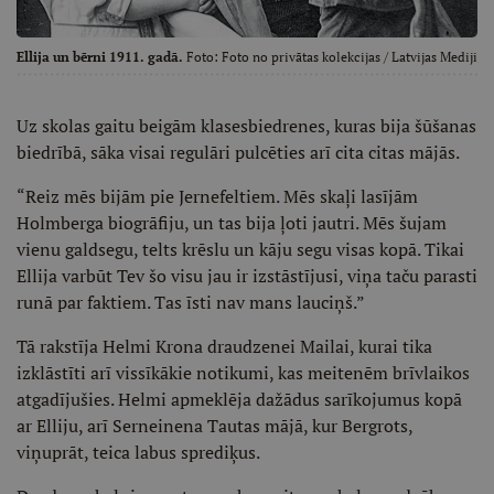
Ellija un bērni 1911. gadā.
Foto:
Foto no privātas kolekcijas
/ Latvijas Mediji
Uz skolas gaitu beigām klasesbiedrenes, kuras bija šūšanas
biedrībā, sāka visai regulāri pulcēties arī cita citas mājās.
“Reiz mēs bijām pie Jernefeltiem. Mēs skaļi lasījām
Holmberga biogrāfiju, un tas bija ļoti jautri. Mēs šujam
vienu galdsegu, telts krēslu un kāju segu visas kopā. Tikai
Ellija varbūt Tev šo visu jau ir izstāstījusi, viņa taču parasti
runā par faktiem. Tas īsti nav mans lauciņš.”
Tā rakstīja Helmi Krona draudzenei Mailai, kurai tika
izklāstīti arī vissīkākie notikumi, kas meitenēm brīvlaikos
atgadījušies. Helmi apmeklēja dažādus sarīkojumus kopā
ar Elliju, arī Serneinena Tautas mājā, kur Bergrots,
viņuprāt, teica labus sprediķus.