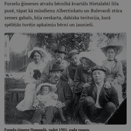
Forselu ģimenes atvašu bērnībā kvartāls Hietalahti līča
pusē, tāpat kā mūsdienu Albertinkatu un Bulevardi stūra
zemes gabals, bija neskarta, dabiska teritorija, kurā
spēlējās tuvējo apkaimju bērni un jaunieši.
Forselu ģimene Nummelā, vadot 1905. gada vasaru.