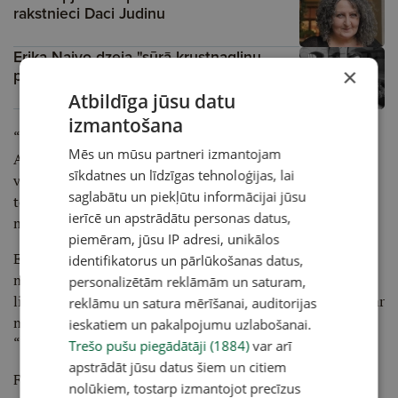
rakstnieci Daci Judinu
Erika Naivo dzeja "sūrā krustnagliņu
×
pēcgaršā"
Atbildīga jūsu datu
izmantošana
“Tas nelaimīgais miltu maiss visbeidzot ir klāt. Kādudien
Mēs un mūsu partneri izmantojam
Anna dabūja adatu kaklā. Mēs bijām ļoti satraukušies, jo
sīkdatnes un līdzīgas tehnoloģijas, lai
viņa tikai raudāja un šausmīgi kāsēja. Par laimi, viņai drīz
saglabātu un piekļūtu informācijai jūsu
to izdevās izklepot ārā, un briesmas bija garām, bet arī
ierīcē un apstrādātu personas datus,
mamma bija vareni sabijusies.”
piemēram, jūsu IP adresi, unikālos
Ellijas vēstules bija īpašas ar to, ka tēvam, brāļiem un
identifikatorus un pārlūkošanas datus,
māsām viņa vienmēr rakstīja somiski, bet mammai –
personalizētām reklāmām un saturam,
lielākoties zviedriski. Šķiet, ka viņai bija tuvas attiecības ar
reklāmu un satura mērīšanai, auditorijas
māti. Visās vēstulēs atspoguļojas cieņa un mīlestība:
ieskatiem un pakalpojumu uzlabošanai.
“Mīļā, Labā, Ilgotā, Dārgā Mamma!”
Trešo pušu piegādātāji (1884)
var arī
apstrādāt jūsu datus šiem un citiem
Forselu ģimenes brīvdienu mītne atradās Nummelā, kur
nolūkiem, tostarp izmantojot precīzus