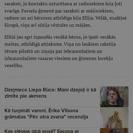
saraksti, jo kontaktu uzturēšana ar radiniekiem bija ļoti
svarīga. Forselu ģimenē par saraksti ar mājiniekiem,
radiem un arī bērniem atbildīga bija Ellija. Vēlāk, studējot
Eiropā, viņa arī sūtīja vēstules uz mājām.
Ellijā jau agri izpaudās vecākā bērna, jo īpaši vecākās
meitas, atbildīgā attieksme. Viņa no laukiem rakstīja
tēvam pilsētā un ziņoja par iebraucošajiem un
izbraucošajiem vasaras viesiem un ģimenes locekļu
veselību.
Ieteiktie raksti
Dzejniece Liepa Rūce: Mani dzejoļi ir kā
zīmīte pie akmens
Kā turpināt varoni. Ērika Vilsona
grāmatas "Pēc otra zvana" recenzija
Kas slēpjas otrā pusē? Saruna ar