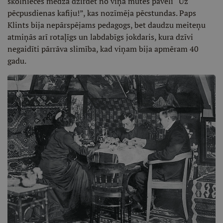
skolnieces mēdza dzirdēt no viņa mutes pavēli “Uz
pēcpusdienas kafiju!”, kas nozīmēja pēcstundas. Paps
Klints bija nepārspējams pedagogs, bet daudzu meiteņu
atmiņās arī rotaļīgs un labdabīgs jokdaris, kura dzīvi
negaidīti pārrāva slimība, kad viņam bija apmēram 40
gadu.