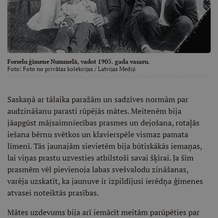
Forselu ģimene Nummelā, vadot 1905. gada vasaru.
Foto:
Foto no privātas kolekcijas
/ Latvijas Mediji
Saskaņā ar tālaika paražām un sadzīves normām par
audzināšanu parasti rūpējās mātes. Meitenēm bija
jāapgūst mājsaimniecības prasmes un dejošana, rotaļās
iešana bērnu svētkos un klavierspēle vismaz pamata
līmenī. Tās jaunajām sievietēm bija būtiskākās iemaņas,
lai viņas prastu uzvesties atbilstoši savai šķirai. Ja šīm
prasmēm vēl pievienoja labas svešvalodu zināšanas,
varēja uzskatīt, ka jaunuve ir izpildījusi ierēdņa ģimenes
atvasei noteiktās prasības.
Mātes uzdevums bija arī iemācīt meitām parūpēties par