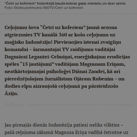
"Četri uz koferiem" Indonēzijā bauda kobras gaļas mielastu un dzer asinis.
Foto: Ekrānuzņēmums/360TV/Četri uz koferiem
Ceļojumu šova “Četri uz koferiem” jaunā sezona
atgriezusies TV kanālā 360 ar košu ceļojumu uz
maģisko Indonēziju! Pievienojies īstenai zvaigžņu
komandai – šarmantajai TV raidījumu vadītājai
Dagmārai Legantei-Celmiņai, enerģiskajam erudīcijas
spēles “15 jautājumi” vadītājam Magnusam Eriņam,
neatkārtojamajai psiholoģei Diānai Zandei, kā arī
pieredzējušajam žurnālistam Ojāram Rubenim – un
dodies elpu aizraujošā ceļojumā pa pārsteidzošo
Āziju.
Reklāma
Jau pirmajās dienās Indonēzija patiesi neliks vilkties –
pašā ceļojuma sākumā Magnusa Eriņa vadībā četrotne uz