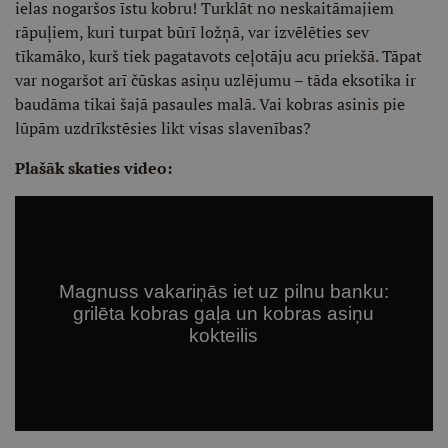
ielas nogaršos īstu kobru! Turklāt no neskaitāmajiem
rāpuļiem, kuri turpat būrī ložņā, var izvēlēties sev
tīkamāko, kurš tiek pagatavots ceļotāju acu priekšā. Tāpat
var nogaršot arī čūskas asiņu uzlējumu – tāda eksotika ir
baudāma tikai šajā pasaules malā. Vai kobras asinis pie
lūpām uzdrīkstēsies likt visas slavenības?
Plašāk skaties video: