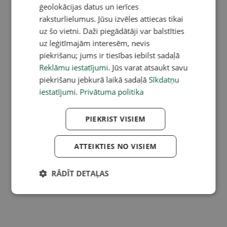
ģeolokācijas datus un ierīces
raksturlielumus. Jūsu izvēles attiecas tikai
uz šo vietni. Daži piegādātāji var balstīties
uz leģitīmajām interesēm, nevis
piekrišanu; jums ir tiesības iebilst sadaļā
Reklāmu iestatījumi
. Jūs varat atsaukt savu
piekrišanu jebkurā laikā sadaļā
Sīkdatņu
iestatījumi
.
Privātuma politika
PIEKRIST VISIEM
ATTEIKTIES NO VISIEM
RĀDĪT DETAĻAS