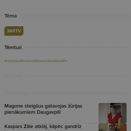
Tēma
360TV
Tēmturi
#ceļošana
#maršruti
#slavenības
#šovi
#tv
Reklāma
Turpini lasīt
Magone steigšus gatavojas žūrijas
pienākumiem Daugavpilī
Kaspars Zāle atklāj, kāpēc gandrīz