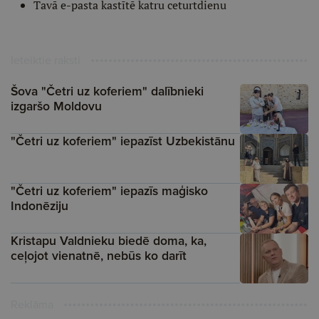
Tavā e-pasta kastītē katru ceturtdienu
Ieteiktie raksti
Šova "Četri uz koferiem" dalībnieki
izgaršo Moldovu
"Četri uz koferiem" iepazīst Uzbekistānu
"Četri uz koferiem" iepazīs maģisko
Indonēziju
Kristapu Valdnieku biedē doma, ka,
ceļojot vienatnē, nebūs ko darīt
Reklāma